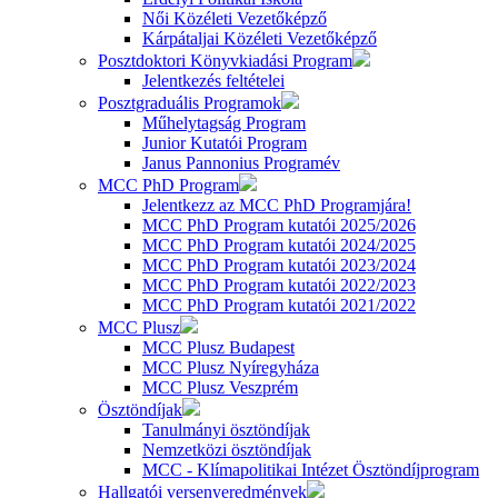
Női Közéleti Vezetőképző
Kárpátaljai Közéleti Vezetőképző
Posztdoktori Könyvkiadási Program
Jelentkezés feltételei
Posztgraduális Programok
Műhelytagság Program
Junior Kutatói Program
Janus Pannonius Programév
MCC PhD Program
Jelentkezz az MCC PhD Programjára!
MCC PhD Program kutatói 2025/2026
MCC PhD Program kutatói 2024/2025
MCC PhD Program kutatói 2023/2024
MCC PhD Program kutatói 2022/2023
MCC PhD Program kutatói 2021/2022
MCC Plusz
MCC Plusz Budapest
MCC Plusz Nyíregyháza
MCC Plusz Veszprém
Ösztöndíjak
Tanulmányi ösztöndíjak
Nemzetközi ösztöndíjak
MCC - Klímapolitikai Intézet Ösztöndíjprogram
Hallgatói versenyeredmények