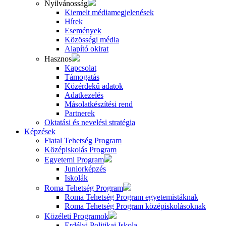
Nyilvánosság
Kiemelt médiamegjelenések
Hírek
Események
Közösségi média
Alapító okirat
Hasznos
Kapcsolat
Támogatás
Közérdekű adatok
Adatkezelés
Másolatkészítési rend
Partnerek
Oktatási és nevelési stratégia
Képzések
Fiatal Tehetség Program
Középiskolás Program
Egyetemi Program
Juniorképzés
Iskolák
Roma Tehetség Program
Roma Tehetség Program egyetemistáknak
Roma Tehetség Program középiskolásoknak
Közéleti Programok
Erdélyi Politikai Iskola