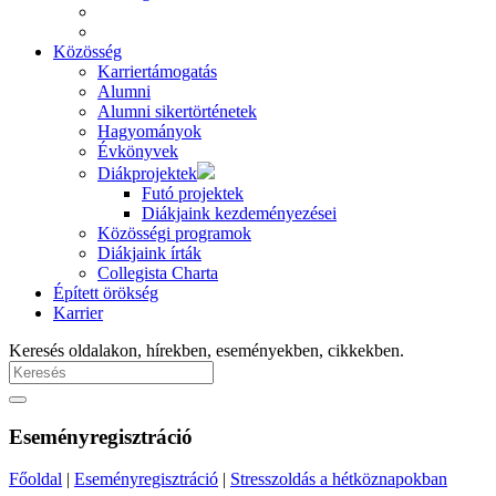
Közösség
Karriertámogatás
Alumni
Alumni sikertörténetek
Hagyományok
Évkönyvek
Diákprojektek
Futó projektek
Diákjaink kezdeményezései
Közösségi programok
Diákjaink írták
Collegista Charta
Épített örökség
Karrier
Keresés oldalakon, hírekben, eseményekben, cikkekben.
Eseményregisztráció
Főoldal
|
Eseményregisztráció
|
Stresszoldás a hétköznapokban