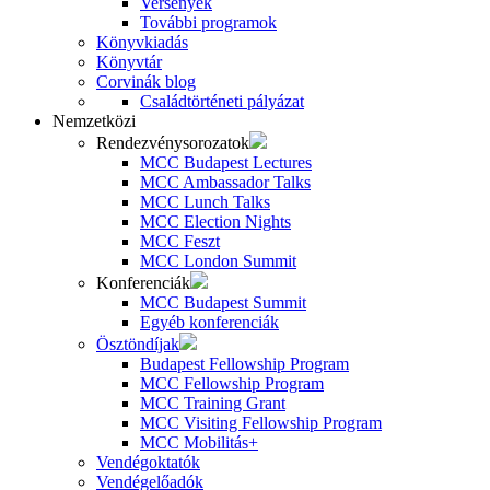
Versenyek
További programok
Könyvkiadás
Könyvtár
Corvinák blog
Családtörténeti pályázat
Nemzetközi
Rendezvénysorozatok
MCC Budapest Lectures
MCC Ambassador Talks
MCC Lunch Talks
MCC Election Nights
MCC Feszt
MCC London Summit
Konferenciák
MCC Budapest Summit
Egyéb konferenciák
Ösztöndíjak
Budapest Fellowship Program
MCC Fellowship Program
MCC Training Grant
MCC Visiting Fellowship Program
MCC Mobilitás+
Vendégoktatók
Vendégelőadók