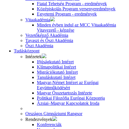
Fiatal Tehetség Program - eredmények
Középiskolás Program versenyeredmények
Egyetemi Program - eredmények
Vitaakadémia
Minden évben indul az MCC Vitaakadémia
Vitavezető - képzése
Vezetőképző Akadémia
Tavaszi és Őszi Akadémia
Őszi Akadémia
Tudásközpont
Intézetek
Ifjúságkutató Intézet
Klímapolitikai Intézet
Migrációkutató Intézet
Tanuláskutató Intézet
Magyar-Német Intézet az Európai
Együttműködésért
Magyar Összetartozás Intézete
Politikai Filozófia Európai Központja
Ázsiai–Magyar Kapcsolatok Iroda
Országos Gimnáziumi Rangsor
Rendezvények
Konferenciák