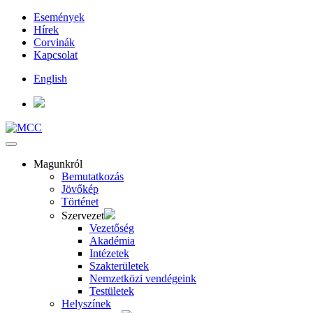
Események
Hírek
Corvinák
Kapcsolat
English
Magunkról
Bemutatkozás
Jövőkép
Történet
Szervezet
Vezetőség
Akadémia
Intézetek
Szakterületek
Nemzetközi vendégeink
Testületek
Helyszínek