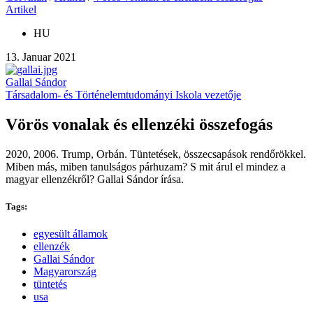
Artikel
HU
13. Januar 2021
Gallai Sándor
Társadalom- és Történelemtudományi Iskola vezetője
Vörös vonalak és ellenzéki összefogás
2020, 2006. Trump, Orbán. Tüntetések, összecsapások rendőrökkel.
Miben más, miben tanulságos párhuzam? S mit árul el mindez a
magyar ellenzékről? Gallai Sándor írása.
Tags:
egyesült államok
ellenzék
Gallai Sándor
Magyarország
tüntetés
usa