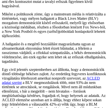
ami éles kontrasztot mutat a tavalyi erőszak figyelmen kívül
hagyásával.
Miként a politikusok zöme, úgy a mainstream média is relativizálta a
történteket, vagy mélyen hallgatott a Black Lives Matter (BLV)
mozgalom demonstrációit kísérő erőszakról, melyről így elsősorban
a közösségi médiában, részben a fősodorban lenézett Fox News-ból,
a New York Postból és egyes (szélső)jobboldali honlapokról lehetett
tájékozódni.
A hallgatást és a megértő hozzáállást magyarázhatta ugyan az
afroamerikaiak elnyomása felett érzett bűntudat, a félelem a
rasszizmus vádjától, a célokkal szimpatizálás, a békés demonstrációk
védelmezése, ám ezek egyike sem lehet ok az erőszak elhallgatására,
tagadására.
Egy civil jelentés szeptemberben azt állította, hogy a demonstrációk
döntő többsége békésen zajlott. Az eredetileg fegyveres konfliktusok
vizsgálatára létrehozott amerikai nonprofit szervezet, az
ACLED
adatai szerint
a BLV megmozdulások több, mint 93%-án nem
történtek se atrocitások, se rongálások. Mivel nem áll módunkban
ellenőrizni, s bár a megjelölt – nem hivatalos – források
megbízhatósága kérdéses, fogadjuk el, hogy helyesek az adataik. Az
ACLED elemzése azonban azt is állítja, hogy ehhez képest sokan
(egy felmérésben a válaszadók 42%-a) vélik úgy, hogy a BLM