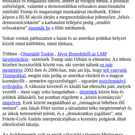
erőszakra és rongálásra bátorít, amiért az elfogult média, a politikai
szélsőségek, valamint a demonstrálókat erőszakos anarchistaként
minősítő Trump és magasrangú munkatársai okolhatók. Ehhez
képest a BLM akciói idején a megmozdulásokat jellemzően „békés
demonstrációkként” a karhatalmi fellépést pedig „rendőri
erőszakként”
mutatták be
a főbb médiumok.
Sokan vontak párhuzamot a hazai és az amerikai politikai helyzet
között mind külföldön, mind idehaza.
Többen –
Obamától
Tuskig
,
Jávor Benedektől az LMP
társelnökökig
– szeretnék Trump után Orbánt is eltüntetni. Az itthoni
közéleti hozzászólók között van, aki szerint nálunk
ez már
megtörtént
2002-ben és 2006-ban, más azt írja, hogy
teli vagyunk
Trumpokkal
, megint más pedig az amerikai elnököt és a magyar
kormányfőt – nemtelen egyszerűséggel – egyaránt
pszichopatává
nyilvánítja
. A változást követelő és kínáló hat ellenzéki párt, melyek
vezetői – most vagy soha hangulatban –
döntöttek
közös lista és
jelöltek állításáról, hat pontban rögzítette a „közös kormányzás”
alapelveit
. Ezek között megtalálható az „önmagával békében élő
nemzet”, ami Jakab Péter szerint a társadalmi béke megteremtését és
az árkok betemetését jelenti, és a „demokratikus jogállam”, ami
Fekete-Győr András interpretációjában a kormány polgárok általi
ellenőrzését takarja.
Az árokbetemetés volt az egyik választási szlogenje Medgyessy