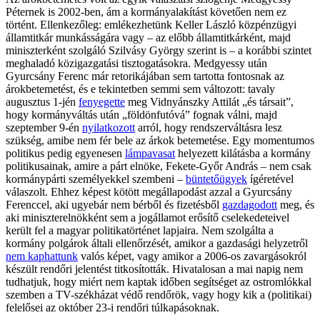
Péternek is 2002-ben, ám a kormányalakítást követően nem ez
történt. Ellenkezőleg: emlékezhetünk Keller László közpénzügyi
államtitkár munkásságára vagy – az előbb államtitkárként, majd
miniszterként szolgáló Szilvásy György szerint is – a korábbi szintet
meghaladó közigazgatási tisztogatásokra. Medgyessy után
Gyurcsány Ferenc már retorikájában sem tartotta fontosnak az
árokbetemetést, és e tekintetben semmi sem változott: tavaly
augusztus 1-jén
fenyegette
meg Vidnyánszky Attilát „és társait”,
hogy kormányváltás után „földönfutóvá” fognak válni, majd
szeptember 9-én
nyilatkozott
arról, hogy rendszerváltásra lesz
szükség, amibe nem fér bele az árkok betemetése. Egy momentumos
politikus pedig egyenesen
lámpavasat
helyezett kilátásba a kormány
politikusainak, amire a párt elnöke, Fekete-Győr András – nem csak
kormánypárti személyekkel szembeni –
büntetőügyek
ígéretével
válaszolt. Ehhez képest kötött megállapodást azzal a Gyurcsány
Ferenccel, aki ugyebár nem bérből és fizetésből
gazdagodott
meg, és
aki miniszterelnökként sem a jogállamot erősítő cselekedeteivel
került fel a magyar politikatörténet lapjaira. Nem szolgálta a
kormány polgárok általi ellenőrzését, amikor a gazdasági helyzetről
nem kaphattunk
valós képet, vagy amikor a 2006-os zavargásokról
készült rendőri jelentést titkosították. Hivatalosan a mai napig nem
tudhatjuk, hogy miért nem kaptak időben segítséget az ostromlókkal
szemben a TV-székházat védő rendőrök, vagy hogy kik a (politikai)
felelősei az október 23-i rendőri túlkapásoknak.