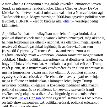
Amerikában a Capitolium elfoglalását követően lemondott Steven
Sund, az intézmény rendőrfőnöke, Elaine Chao és Betsy DeVos
közlekedési, illetve oktatási miniszter, valamint a Nemzetbiztonsági
Tanács több tagja. Magyarországon 2006-ban egyetlen politikus sem
távozott, a BRFK – később bíróság által
elítélt
– vezetőjét pedig
kitüntették.
A politika és a hatalom világában nem lehet finnyáskodni, de a
politikai döntéseknek mindig vannak következményei, még akkor is,
ha nem feltétlenül észlelhetők azonnal. Az ellenzéki megállapodás
résztvevői összefogásukkal legitimálják az önrevízióban sem
jeleskedő Gyurcsány Ferencet és – az antiszemitizmusa és
cigányellenesége miatt – korábban „cordon sanitaire” mögött tartott
Jobbikot. Minden politikai szereplőnek saját döntése és felelőssége,
hogy hol húz vörös vonalat. Amerikában a politikai erőszak Trump
végét jelenti, de a nyilvánvaló kettős mérce és az elitek képmutatása
miatt a trumpizmus bázisa nem fog eltűnni. A politikai elit most
egységes volt az erőszak elítélésében, de a tavaly nyári reakciója
maga is fűtötte az indulatokat, s könnyen lehet, hogy Trump
nyilvános politikai kivégzése, a közösségi médiában alkalmazott
politikai cenzúra, és az elitellenes konzervatív szavazók iránti
érzéketlenség olaj lesz a tűzre. Az elfogultság és a kettős mérce
veszélyeit
Tucker Carlson
öntötte egyszerű szavakba a Fox News-
on futó showműsorában: „A politikai erőszak politikai erőszakot
szül. Ez egy vastörvény.”