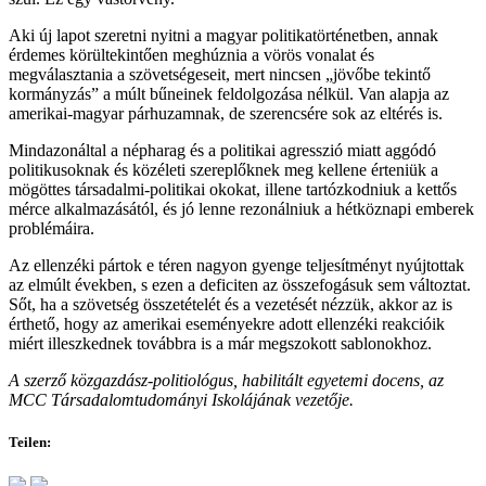
Aki új lapot szeretni nyitni a magyar politikatörténetben, annak
érdemes körültekintően meghúznia a vörös vonalat és
megválasztania a szövetségeseit, mert nincsen „jövőbe tekintő
kormányzás” a múlt bűneinek feldolgozása nélkül. Van alapja az
amerikai-magyar párhuzamnak, de szerencsére sok az eltérés is.
Mindazonáltal a népharag és a politikai agresszió miatt aggódó
politikusoknak és közéleti szereplőknek meg kellene érteniük a
mögöttes társadalmi-politikai okokat, illene tartózkodniuk a kettős
mérce alkalmazásától, és jó lenne rezonálniuk a hétköznapi emberek
problémáira.
Az ellenzéki pártok e téren nagyon gyenge teljesítményt nyújtottak
az elmúlt években, s ezen a deficiten az összefogásuk sem változtat.
Sőt, ha a szövetség összetételét és a vezetését nézzük, akkor az is
érthető, hogy az amerikai eseményekre adott ellenzéki reakcióik
miért illeszkednek továbbra is a már megszokott sablonokhoz.
A szerző közgazdász-politiológus, habilitált egyetemi docens, az
MCC Társadalomtudományi Iskolájának vezetője.
Teilen: