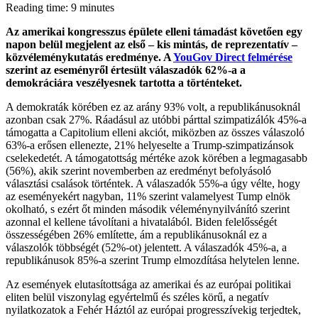
Reading time: 9 minutes
Az amerikai kongresszus épülete elleni támadást követően egy
napon belül megjelent az első – kis mintás, de reprezentatív –
közvéleménykutatás eredménye. A
YouGov Direct felmérése
szerint az eseményről értesült válaszadók 62%-a a
demokráciára veszélyesnek tartotta a történteket.
A demokraták körében ez az arány 93% volt, a republikánusoknál
azonban csak 27%. Ráadásul az utóbbi párttal szimpatizálók 45%-a
támogatta a Capitolium elleni akciót, miközben az összes válaszoló
63%-a erősen ellenezte, 21% helyeselte a Trump-szimpatizánsok
cselekedetét. A támogatottság mértéke azok körében a legmagasabb
(56%), akik szerint novemberben az eredményt befolyásoló
választási csalások történtek. A válaszadók 55%-a úgy vélte, hogy
az eseményekért nagyban, 11% szerint valamelyest Tump elnök
okolható, s ezért őt minden második véleménynyilvánító szerint
azonnal el kellene távolítani a hivatalából. Biden felelősségét
összességében 26% említette, ám a republikánusoknál ez a
válaszolók többségét (52%-ot) jelentett. A válaszadók 45%-a, a
republikánusok 85%-a szerint Trump elmozdítása helytelen lenne.
Az események elutasítottsága az amerikai és az európai politikai
eliten belül viszonylag egyértelmű és széles körű, a negatív
nyilatkozatok a Fehér Háztól az európai progresszívekig terjedtek,