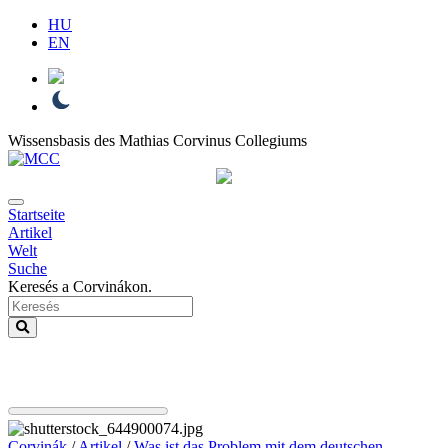
HU
EN
Wissensbasis des Mathias Corvinus Collegiums
Startseite
Artikel
Welt
Suche
Keresés a Corvinákon.
Corvinák
/
Artikel
/
Was ist das Problem mit dem deutschen