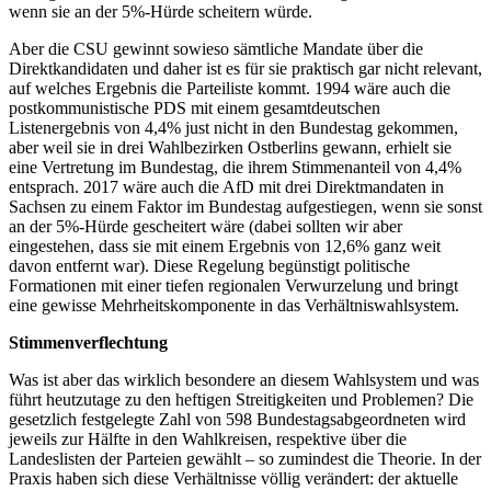
wenn sie an der 5%-Hürde scheitern würde.
Aber die CSU gewinnt sowieso sämtliche Mandate über die
Direktkandidaten und daher ist es für sie praktisch gar nicht relevant,
auf welches Ergebnis die Parteiliste kommt. 1994 wäre auch die
postkommunistische PDS mit einem gesamtdeutschen
Listenergebnis von 4,4% just nicht in den Bundestag gekommen,
aber weil sie in drei Wahlbezirken Ostberlins gewann, erhielt sie
eine Vertretung im Bundestag, die ihrem Stimmenanteil von 4,4%
entsprach. 2017 wäre auch die AfD mit drei Direktmandaten in
Sachsen zu einem Faktor im Bundestag aufgestiegen, wenn sie sonst
an der 5%-Hürde gescheitert wäre (dabei sollten wir aber
eingestehen, dass sie mit einem Ergebnis von 12,6% ganz weit
davon entfernt war). Diese Regelung begünstigt politische
Formationen mit einer tiefen regionalen Verwurzelung und bringt
eine gewisse Mehrheitskomponente in das Verhältniswahlsystem.
Stimmenverflechtung
Was ist aber das wirklich besondere an diesem Wahlsystem und was
führt heutzutage zu den heftigen Streitigkeiten und Problemen? Die
gesetzlich festgelegte Zahl von 598 Bundestagsabgeordneten wird
jeweils zur Hälfte in den Wahlkreisen, respektive über die
Landeslisten der Parteien gewählt – so zumindest die Theorie. In der
Praxis haben sich diese Verhältnisse völlig verändert: der aktuelle