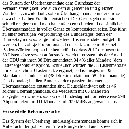
das System der Überhangmandate dem Grundsatz der
Verhältnismäßigkeit, wie auch dem allgemeinen und gleichen
Wahlrecht, zuwiderläuft, sofern Überhangsmandate in der Größe
etwa einer halben Fraktion entstehen. Der Gesetzgeber musste
schnell reagieren und man hat einfach entschieden, dass sämtliche
Überhangmandate in voller Gänze zu kompensieren seien. Das führt
zu einer derartigen Vergrößerung des Bundestages, denn der
Bundestag muss so lange mit weiteren Listenmandaten aufgefüllt
werden, bis völlige Proportionalität entsteht. Um beim Beispiel
Baden-Württemberg zu bleiben heißt das, dass 2017 die ansonsten
38 Listenplätze soweit aufgestockt werden mussten, bis der Anteil
der CDU mit ihren 38 Direktmandaten 34,4% aller Mandate (dem
Listenergebnis) entspricht. Schließlich wurden die 38 Listenmandate
um zusätzliche 20 Listenplätze ergänzt, sodass insgesamt 96
Mandate entstanden sind (38 Direktmandate und 58 Listenmandate).
Das ist analog in allen Bundesländern passiert, in denen
Überhangmandate entstanden sind. Deutschlandweit gab es 46
solcher Überhangmandate, die wiederum mit 65 Mandaten
ausgeglichen wurden, sodass der Bundestag mit normalerweise 598
Abgeordneten um 111 Mandate auf 709 MdBs angewachsen ist.
Verzweifelte Reformversuche
Das System der Überhang- und Ausgleichsmandate könnte sich in
Anbetracht der politischen Entwicklungen leicht auch soweit