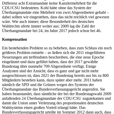
Differenz acht Extramandate keine Kanzlermehrheit für die
CDU/CSU bedeuteten. Kohl hätte ohne das System der
Überhangmandate eine Mehrheit von zwei Abgeordneten gehabt –
dabei sollten wir eingestehen, dass das nicht reichlich viel gewesen
wäre. Wie auch immer; diese Besonderheit des deutschen
Wahlrechts uferte immer weiter aus: 2009 lag die Zahl der
Überhangmandate bei 24, im Jahre 2017 jedoch schon bei 46.
Kompensation
Ein bestehenden Problem so zu beheben, dass zum Schluss ein noch
größeres Problem entsteht – so ließen sich die 2011 eingeführten
Neuerungen am treffendsten beschreiben, die eine neue Epoche
eingeläutet und dazu geführt haben, dass der 2017 gewählte
Bundestag über nunmehr 709 Abgeordnete verfügt. Einige
Analysten sind der Ansicht, dass es ganz und gar nicht mehr
ausgeschlossen ist, dass 2021 der Bundestag bereits aus bis zu 800
Mitgliedern bestehen kann, dazu später aber mehr. 2011 haben
nämlich die SPD und die Grünen wegen des Systems der
Überhangmandate das Bundesverfassungsgericht angerufen. Sie
haben beanstandet, dass sämtliche der bei der Bundestagswahl 2009
anfallenden 24 Überhangmandate der CDU/CSU zugutekamen und
damit die Union unter Verletzung des proportionalen deutschen
Wahlsystems einen großen Vorteil erlangt hätte. Das
Bundesverfassungsgericht urteilte im Sommer 2012 dann auch, dass