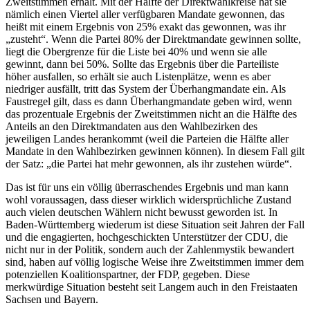
Zweitstimmen erhält. Mit der Hälfte der Direktwahlkreise hat sie
nämlich einen Viertel aller verfügbaren Mandate gewonnen, das
heißt mit einem Ergebnis von 25% exakt das gewonnen, was ihr
„zusteht“. Wenn die Partei 80% der Direktmandate gewinnen sollte,
liegt die Obergrenze für die Liste bei 40% und wenn sie alle
gewinnt, dann bei 50%. Sollte das Ergebnis über die Parteiliste
höher ausfallen, so erhält sie auch Listenplätze, wenn es aber
niedriger ausfällt, tritt das System der Überhangmandate ein. Als
Faustregel gilt, dass es dann Überhangmandate geben wird, wenn
das prozentuale Ergebnis der Zweitstimmen nicht an die Hälfte des
Anteils an den Direktmandaten aus den Wahlbezirken des
jeweiligen Landes herankommt (weil die Parteien die Hälfte aller
Mandate in den Wahlbezirken gewinnen können). In diesem Fall gilt
der Satz: „die Partei hat mehr gewonnen, als ihr zustehen würde“.
Das ist für uns ein völlig überraschendes Ergebnis und man kann
wohl voraussagen, dass dieser wirklich widersprüchliche Zustand
auch vielen deutschen Wählern nicht bewusst geworden ist. In
Baden-Württemberg wiederum ist diese Situation seit Jahren der Fall
und die engagierten, hochgeschickten Unterstützer der CDU, die
nicht nur in der Politik, sondern auch der Zahlenmystik bewandert
sind, haben auf völlig logische Weise ihre Zweitstimmen immer dem
potenziellen Koalitionspartner, der FDP, gegeben. Diese
merkwürdige Situation besteht seit Langem auch in den Freistaaten
Sachsen und Bayern.