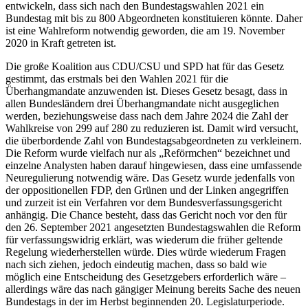
entwickeln, dass sich nach den Bundestagswahlen 2021 ein
Bundestag mit bis zu 800 Abgeordneten konstituieren könnte. Daher
ist eine Wahlreform notwendig geworden, die am 19. November
2020 in Kraft getreten ist.
Die große Koalition aus CDU/CSU und SPD hat für das Gesetz
gestimmt, das erstmals bei den Wahlen 2021 für die
Überhangmandate anzuwenden ist. Dieses Gesetz besagt, dass in
allen Bundesländern drei Überhangmandate nicht ausgeglichen
werden, beziehungsweise dass nach dem Jahre 2024 die Zahl der
Wahlkreise von 299 auf 280 zu reduzieren ist. Damit wird versucht,
die überbordende Zahl von Bundestagsabgeordneten zu verkleinern.
Die Reform wurde vielfach nur als „Reförmchen“ bezeichnet und
einzelne Analysten haben darauf hingewiesen, dass eine umfassende
Neuregulierung notwendig wäre. Das Gesetz wurde jedenfalls von
der oppositionellen FDP, den Grünen und der Linken angegriffen
und zurzeit ist ein Verfahren vor dem Bundesverfassungsgericht
anhängig. Die Chance besteht, dass das Gericht noch vor den für
den 26. September 2021 angesetzten Bundestagswahlen die Reform
für verfassungswidrig erklärt, was wiederum die früher geltende
Regelung wiederherstellen würde. Dies würde wiederum Fragen
nach sich ziehen, jedoch eindeutig machen, dass so bald wie
möglich eine Entscheidung des Gesetzgebers erforderlich wäre –
allerdings wäre das nach gängiger Meinung bereits Sache des neuen
Bundestags in der im Herbst beginnenden 20. Legislaturperiode.