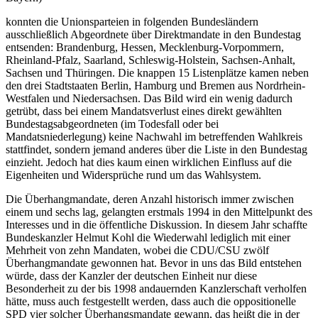
konnten die Unionsparteien in folgenden Bundesländern
ausschließlich Abgeordnete über Direktmandate in den Bundestag
entsenden: Brandenburg, Hessen, Mecklenburg-Vorpommern,
Rheinland-Pfalz, Saarland, Schleswig-Holstein, Sachsen-Anhalt,
Sachsen und Thüringen. Die knappen 15 Listenplätze kamen neben
den drei Stadtstaaten Berlin, Hamburg und Bremen aus Nordrhein-
Westfalen und Niedersachsen. Das Bild wird ein wenig dadurch
getrübt, dass bei einem Mandatsverlust eines direkt gewählten
Bundestagsabgeordneten (im Todesfall oder bei
Mandatsniederlegung) keine Nachwahl im betreffenden Wahlkreis
stattfindet, sondern jemand anderes über die Liste in den Bundestag
einzieht. Jedoch hat dies kaum einen wirklichen Einfluss auf die
Eigenheiten und Widersprüche rund um das Wahlsystem.
Die Überhangmandate, deren Anzahl historisch immer zwischen
einem und sechs lag, gelangten erstmals 1994 in den Mittelpunkt des
Interesses und in die öffentliche Diskussion. In diesem Jahr schaffte
Bundeskanzler Helmut Kohl die Wiederwahl lediglich mit einer
Mehrheit von zehn Mandaten, wobei die CDU/CSU zwölf
Überhangmandate gewonnen hat. Bevor in uns das Bild entstehen
würde, dass der Kanzler der deutschen Einheit nur diese
Besonderheit zu der bis 1998 andauernden Kanzlerschaft verholfen
hätte, muss auch festgestellt werden, dass auch die oppositionelle
SPD vier solcher Überhangsmandate gewann, das heißt die in der