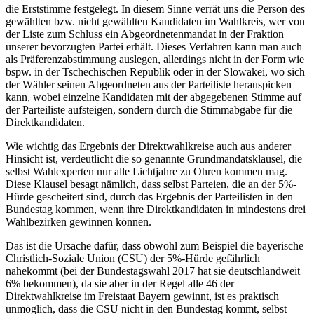
die Erststimme festgelegt. In diesem Sinne verrät uns die Person des
gewählten bzw. nicht gewählten Kandidaten im Wahlkreis, wer von
der Liste zum Schluss ein Abgeordnetenmandat in der Fraktion
unserer bevorzugten Partei erhält. Dieses Verfahren kann man auch
als Präferenzabstimmung auslegen, allerdings nicht in der Form wie
bspw. in der Tschechischen Republik oder in der Slowakei, wo sich
der Wähler seinen Abgeordneten aus der Parteiliste herauspicken
kann, wobei einzelne Kandidaten mit der abgegebenen Stimme auf
der Parteiliste aufsteigen, sondern durch die Stimmabgabe für die
Direktkandidaten.
Wie wichtig das Ergebnis der Direktwahlkreise auch aus anderer
Hinsicht ist, verdeutlicht die so genannte Grundmandatsklausel, die
selbst Wahlexperten nur alle Lichtjahre zu Ohren kommen mag.
Diese Klausel besagt nämlich, dass selbst Parteien, die an der 5%-
Hürde gescheitert sind, durch das Ergebnis der Parteilisten in den
Bundestag kommen, wenn ihre Direktkandidaten in mindestens drei
Wahlbezirken gewinnen können.
Das ist die Ursache dafür, dass obwohl zum Beispiel die bayerische
Christlich-Soziale Union (CSU) der 5%-Hürde gefährlich
nahekommt (bei der Bundestagswahl 2017 hat sie deutschlandweit
6% bekommen), da sie aber in der Regel alle 46 der
Direktwahlkreise im Freistaat Bayern gewinnt, ist es praktisch
unmöglich, dass die CSU nicht in den Bundestag kommt, selbst