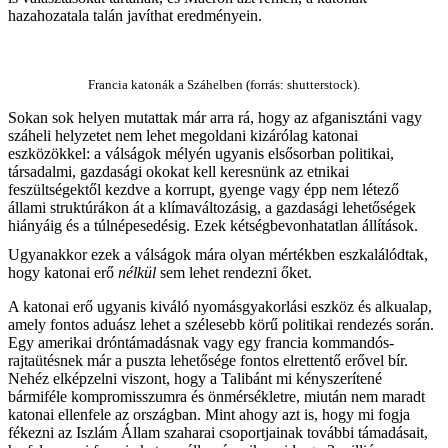
hazahozatala talán javíthat eredményein.
Francia katonák a Száhelben (forrás: shutterstock).
Sokan sok helyen mutattak már arra rá, hogy az afganisztáni vagy
száheli helyzetet nem lehet megoldani kizárólag katonai
eszközökkel: a válságok mélyén ugyanis elsősorban politikai,
társadalmi, gazdasági okokat kell keresnünk az etnikai
feszültségektől kezdve a korrupt, gyenge vagy épp nem létező
állami struktúrákon át a klímaváltozásig, a gazdasági lehetőségek
hiányáig és a túlnépesedésig. Ezek kétségbevonhatatlan állítások.
Ugyanakkor ezek a válságok mára olyan mértékben eszkalálódtak,
hogy katonai erő
nélkül
sem lehet rendezni őket.
A katonai erő ugyanis kiváló nyomásgyakorlási eszköz és alkualap,
amely fontos aduász lehet a szélesebb körű politikai rendezés során.
Egy amerikai dróntámadásnak vagy egy francia kommandós-
rajtaütésnek már a puszta lehetősége fontos elrettentő erővel bír.
Nehéz elképzelni viszont, hogy a Talibánt mi kényszerítené
bármiféle kompromisszumra és önmérsékletre, miután nem maradt
katonai ellenfele az országban. Mint ahogy azt is, hogy mi fogja
fékezni az Iszlám Állam szaharai csoportjainak további támadásait,