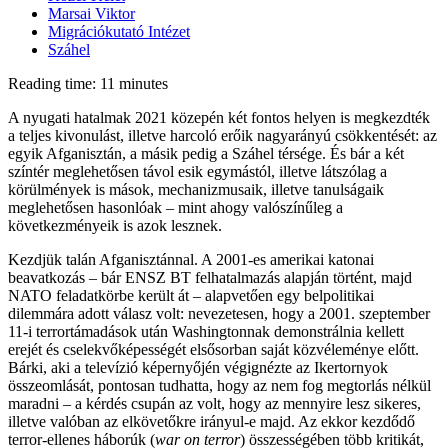
Marsai Viktor
Migrációkutató Intézet
Száhel
Reading time: 11 minutes
A nyugati hatalmak 2021 közepén két fontos helyen is megkezdték
a teljes kivonulást, illetve harcoló erőik nagyarányú csökkentését: az
egyik Afganisztán, a másik pedig a Száhel térsége. És bár a két
színtér meglehetősen távol esik egymástól, illetve látszólag a
körülmények is mások, mechanizmusaik, illetve tanulságaik
meglehetősen hasonlóak – mint ahogy valószínűleg a
következményeik is azok lesznek.
Kezdjük talán Afganisztánnal. A 2001-es amerikai katonai
beavatkozás – bár ENSZ BT felhatalmazás alapján történt, majd
NATO feladatkörbe került át – alapvetően egy belpolitikai
dilemmára adott válasz volt: nevezetesen, hogy a 2001. szeptember
11-i terrortámadások után Washingtonnak demonstrálnia kellett
erejét és cselekvőképességét elsősorban saját közvéleménye előtt.
Bárki, aki a televízió képernyőjén végignézte az Ikertornyok
összeomlását, pontosan tudhatta, hogy az nem fog megtorlás nélkül
maradni – a kérdés csupán az volt, hogy az mennyire lesz sikeres,
illetve valóban az elkövetőkre irányul-e majd. Az ekkor kezdődő
terror-ellenes háborúk (
war on terror
) összességében több kritikát,