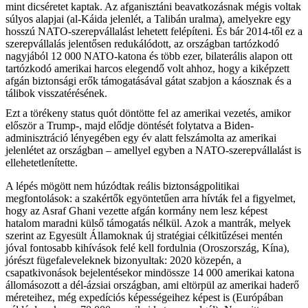
mint dicséretet kaptak. Az afganisztáni beavatkozásnak mégis voltak
súlyos alapjai (al-Káida jelenlét, a Talibán uralma), amelyekre egy
hosszú NATO-szerepvállalást lehetett felépíteni. És bár 2014-től ez a
szerepvállalás jelentősen redukálódott, az országban tartózkodó
nagyjából 12 000 NATO-katona és több ezer, bilaterális alapon ott
tartózkodó amerikai harcos elegendő volt ahhoz, hogy a kiképzett
afgán biztonsági erők támogatásával gátat szabjon a káosznak és a
tálibok visszatérésének.
Ezt a törékeny status quót döntötte fel az amerikai vezetés, amikor
először a Trump-, majd elődje döntését folytatva a Biden-
adminisztráció lényegében egy év alatt felszámolta az amerikai
jelenlétet az országban – amellyel egyben a NATO-szerepvállalást is
ellehetetlenítette.
A lépés mögött nem húzódtak reális biztonságpolitikai
megfontolások: a szakértők egyöntetűen arra hívták fel a figyelmet,
hogy az Asraf Ghani vezette afgán kormány nem lesz képest
hatalom maradni külső támogatás nélkül. Azok a mantrák, melyek
szerint az Egyesült Államoknak új stratégiai célkitűzései mentén
jóval fontosabb kihívások felé kell fordulnia (Oroszország, Kína),
jórészt fügefaleveleknek bizonyultak: 2020 közepén, a
csapatkivonások bejelentésekor mindössze 14 000 amerikai katona
állomásozott a dél-ázsiai országban, ami eltörpül az amerikai haderő
méreteihez, még expedíciós képességeihez képest is (Európában