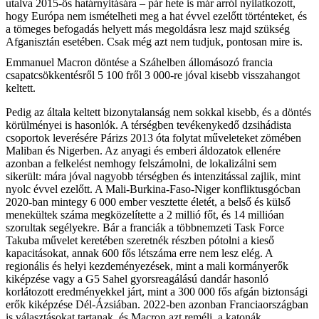
utalva 2015-ös határnyitására – pár hete is már arról nyilatkozott,
hogy Európa nem ismételheti meg a hat évvel ezelőtt történteket, és
a tömeges befogadás helyett más megoldásra lesz majd szükség
Afganisztán esetében. Csak még azt nem tudjuk, pontosan mire is.
Emmanuel Macron döntése a Száhelben állomásozó francia
csapatcsökkentésről 5 100 fről 3 000-re jóval kisebb visszahangot
keltett.
Pedig az általa keltett bizonytalanság nem sokkal kisebb, és a döntés
körülményei is hasonlók. A térségben tevékenykedő dzsihádista
csoportok leverésére Párizs 2013 óta folytat műveleteket zömében
Maliban és Nigerben. Az anyagi és emberi áldozatok ellenére
azonban a felkelést nemhogy felszámolni, de lokalizálni sem
sikerült: mára jóval nagyobb térségben és intenzitással zajlik, mint
nyolc évvel ezelőtt. A Mali-Burkina-Faso-Niger konfliktusgócban
2020-ban mintegy 6 000 ember vesztette életét, a belső és külső
menekültek száma megközelítette a 2 millió főt, és 14 millióan
szorultak segélyekre. Bár a franciák a többnemzeti Task Force
Takuba művelet keretében szeretnék részben pótolni a kieső
kapacitásokat, annak 600 fős létszáma erre nem lesz elég. A
regionális és helyi kezdeményezések, mint a mali kormányerők
kiképzése vagy a G5 Sahel gyorsreagálású dandár hasonló
korlátozott eredményekkel járt, mint a 300 000 fős afgán biztonsági
erők kiképzése Dél-Ázsiában. 2022-ben azonban Franciaországban
is választásokat tartanak, és Macron azt reméli, a katonák