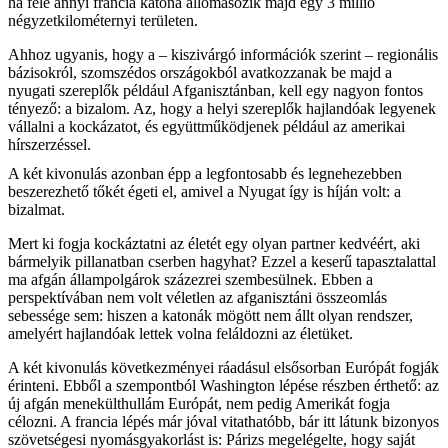
ha fele annyi francia katona állomásozik majd egy 3 millió
négyzetkilométernyi területen.
Ahhoz ugyanis, hogy a – kiszivárgó információk szerint – regionális
bázisokról, szomszédos országokból avatkozzanak be majd a
nyugati szereplők például Afganisztánban, kell egy nagyon fontos
tényező: a bizalom. Az, hogy a helyi szereplők hajlandóak legyenek
vállalni a kockázatot, és együttműködjenek például az amerikai
hírszerzéssel.
A két kivonulás azonban épp a legfontosabb és legnehezebben
beszerezhető tőkét égeti el, amivel a Nyugat így is híján volt: a
bizalmat.
Mert ki fogja kockáztatni az életét egy olyan partner kedvéért, aki
bármelyik pillanatban cserben hagyhat? Ezzel a keserű tapasztalattal
ma afgán állampolgárok százezrei szembesülnek. Ebben a
perspektívában nem volt véletlen az afganisztáni összeomlás
sebessége sem: hiszen a katonák mögött nem állt olyan rendszer,
amelyért hajlandóak lettek volna feláldozni az életüket.
A két kivonulás következményei ráadásul elsősorban Európát fogják
érinteni. Ebből a szempontból Washington lépése részben érthető: az
új afgán menekülthullám Európát, nem pedig Amerikát fogja
célozni. A francia lépés már jóval vitathatóbb, bár itt látunk bizonyos
szövetségesi nyomásgyakorlást is: Párizs megelégelte, hogy saját