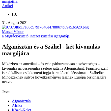
margójára
Artikel
HU
31. August 2021
Marsai Viktor
a Migrációkutató Intézet kutatási igazgatója
Afganisztán és a Száhel - két kivonulás
margójára
Miközben az amerikai – és vele párhuzamosan a szövetséges –
kivonulás az összeomlás szélére juttatta Afganisztánt, Franciaország
is radikálisan csökkenteni fogja harcoló erői létszámát a Száhelben.
Mindezeknek súlyos következményei lesznek Európa biztonságára
nézve.
Tags:
Afganisztán
Afrika
Közel-Kelet