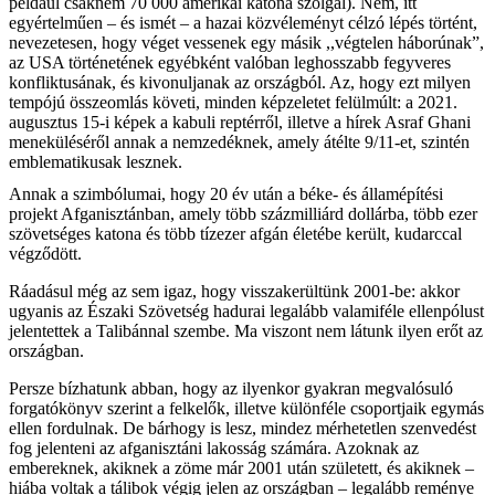
például csaknem 70 000 amerikai katona szolgál). Nem, itt
egyértelműen – és ismét – a hazai közvéleményt célzó lépés történt,
nevezetesen, hogy véget vessenek egy másik ,,végtelen háborúnak”,
az USA történetének egyébként valóban leghosszabb fegyveres
konfliktusának, és kivonuljanak az országból. Az, hogy ezt milyen
tempójú összeomlás követi, minden képzeletet felülmúlt: a 2021.
augusztus 15-i képek a kabuli reptérről, illetve a hírek Asraf Ghani
meneküléséről annak a nemzedéknek, amely átélte 9/11-et, szintén
emblematikusak lesznek.
Annak a szimbólumai, hogy 20 év után a béke- és államépítési
projekt Afganisztánban, amely több százmilliárd dollárba, több ezer
szövetséges katona és több tízezer afgán életébe került, kudarccal
végződött.
Ráadásul még az sem igaz, hogy visszakerültünk 2001-be: akkor
ugyanis az Északi Szövetség hadurai legalább valamiféle ellenpólust
jelentettek a Talibánnal szembe. Ma viszont nem látunk ilyen erőt az
országban.
Persze bízhatunk abban, hogy az ilyenkor gyakran megvalósuló
forgatókönyv szerint a felkelők, illetve különféle csoportjaik egymás
ellen fordulnak. De bárhogy is lesz, mindez mérhetetlen szenvedést
fog jelenteni az afganisztáni lakosság számára. Azoknak az
embereknek, akiknek a zöme már 2001 után született, és akiknek –
hiába voltak a tálibok végig jelen az országban – legalább reménye