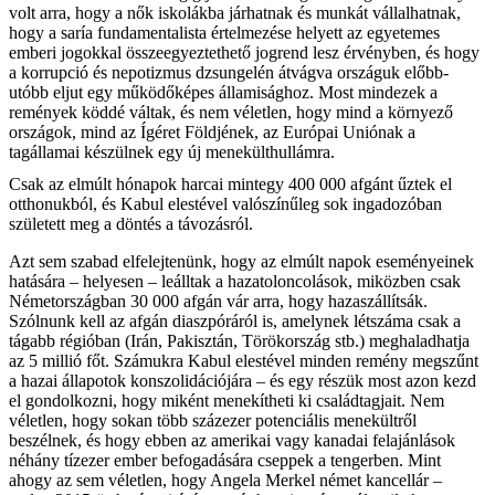
volt arra, hogy a nők iskolákba járhatnak és munkát vállalhatnak,
hogy a saría fundamentalista értelmezése helyett az egyetemes
emberi jogokkal összeegyeztethető jogrend lesz érvényben, és hogy
a korrupció és nepotizmus dzsungelén átvágva országuk előbb-
utóbb eljut egy működőképes államisághoz. Most mindezek a
remények köddé váltak, és nem véletlen, hogy mind a környező
országok, mind az Ígéret Földjének, az Európai Uniónak a
tagállamai készülnek egy új menekülthullámra.
Csak az elmúlt hónapok harcai mintegy 400 000 afgánt űztek el
otthonukból, és Kabul elestével valószínűleg sok ingadozóban
született meg a döntés a távozásról.
Azt sem szabad elfelejtenünk, hogy az elmúlt napok eseményeinek
hatására – helyesen – leálltak a hazatoloncolások, miközben csak
Németországban 30 000 afgán vár arra, hogy hazaszállítsák.
Szólnunk kell az afgán diaszpóráról is, amelynek létszáma csak a
tágabb régióban (Irán, Pakisztán, Törökország stb.) meghaladhatja
az 5 millió főt. Számukra Kabul elestével minden remény megszűnt
a hazai állapotok konszolidációjára – és egy részük most azon kezd
el gondolkozni, hogy miként menekítheti ki családtagjait. Nem
véletlen, hogy sokan több százezer potenciális menekültről
beszélnek, és hogy ebben az amerikai vagy kanadai felajánlások
néhány tízezer ember befogadására cseppek a tengerben. Mint
ahogy az sem véletlen, hogy Angela Merkel német kancellár –