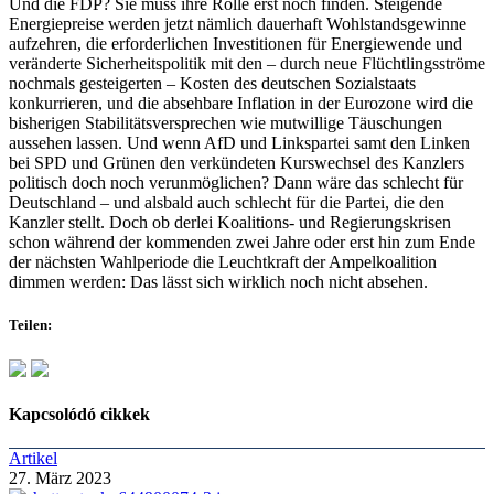
Und die FDP? Sie muss ihre Rolle erst noch finden. Steigende
Energiepreise werden jetzt nämlich dauerhaft Wohlstandsgewinne
aufzehren, die erforderlichen Investitionen für Energiewende und
veränderte Sicherheitspolitik mit den – durch neue Flüchtlingsströme
nochmals gesteigerten – Kosten des deutschen Sozialstaats
konkurrieren, und die absehbare Inflation in der Eurozone wird die
bisherigen Stabilitätsversprechen wie mutwillige Täuschungen
aussehen lassen. Und wenn AfD und Linkspartei samt den Linken
bei SPD und Grünen den verkündeten Kurswechsel des Kanzlers
politisch doch noch verunmöglichen? Dann wäre das schlecht für
Deutschland – und alsbald auch schlecht für die Partei, die den
Kanzler stellt. Doch ob derlei Koalitions- und Regierungskrisen
schon während der kommenden zwei Jahre oder erst hin zum Ende
der nächsten Wahlperiode die Leuchtkraft der Ampelkoalition
dimmen werden: Das lässt sich wirklich noch nicht absehen.
Teilen:
Kapcsolódó cikkek
Artikel
27. März 2023