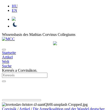
HU
EN
Wissensbasis des Mathias Corvinus Collegiums
Startseite
Artikel
Welt
Suche
Keresés a Corvinákon.
Corvinák
/
Artikel
/
Die Ampelkoalition und der Wandel deutscher