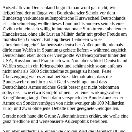
Außerhalb von Deutschland begreift man wohl gar nicht, wie
tiefgreifend der unlängst von Bundeskanzler Scholz vor dem
Bundestag verkündete außenpolitische Kurswechsel Deutschlands
ist. Jahrzehntelang wollte dieses Land nichts anderes sein als eine
Zivilmacht, ein sich willig in internationale Strukturen einbettender
Handelsstaat, ohne alle Lust an Militär, dafür mit großer Freude am
moralischen Glänzen. Entlang dieser Leitideen war es
jahrzehntelang ein Glaubenssatz deutscher Außenpolitik, niemals
dürfe man Waffen in Spannungsgebiete liefern – während zugleich
Deutschland eben doch der viertgrößte Waffenexporteur hinter den
USA, Russland und Frankreich war. Nun aber schickt Deutschland
Waffen sogar in ein Kriegsgebiet und schämt sich sogar, anfangs
nicht mehr als 5000 Schutzhelme zugesagt zu haben. Feste
Überzeugung war es zumal bei Sozialdemokraten, dass die
Bundeswehr ohnehin zu viel Geld verschlinge, und dass
Deutschlands Armee solches Gerät besser gar nicht bekommen
solle, das – wie etwa Kampfdrohnen – zu einer wirkungsvollen
Kriegführung taugt. Doch dann versprach der Bundeskanzler der
Armee ein Sondervermögen von nicht weniger als 100 Milliarden
Euro, und zwar ohne jede Debatte über geeignete Geldquellen.
Gerade noch hatte die Grüne Außenministerin erklärt, sie wolle eine
ganz friedliche und wertebasierte Außenpolitik betreiben.
Nun aber entdeckt sie, einen wie großen Wert die Bereitschaft und