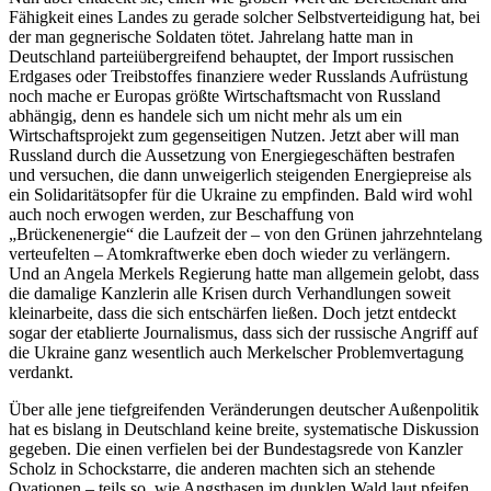
Fähigkeit eines Landes zu gerade solcher Selbstverteidigung hat, bei
der man gegnerische Soldaten tötet. Jahrelang hatte man in
Deutschland parteiübergreifend behauptet, der Import russischen
Erdgases oder Treibstoffes finanziere weder Russlands Aufrüstung
noch mache er Europas größte Wirtschaftsmacht von Russland
abhängig, denn es handele sich um nicht mehr als um ein
Wirtschaftsprojekt zum gegenseitigen Nutzen. Jetzt aber will man
Russland durch die Aussetzung von Energiegeschäften bestrafen
und versuchen, die dann unweigerlich steigenden Energiepreise als
ein Solidaritätsopfer für die Ukraine zu empfinden. Bald wird wohl
auch noch erwogen werden, zur Beschaffung von
„Brückenenergie“ die Laufzeit der – von den Grünen jahrzehntelang
verteufelten – Atomkraftwerke eben doch wieder zu verlängern.
Und an Angela Merkels Regierung hatte man allgemein gelobt, dass
die damalige Kanzlerin alle Krisen durch Verhandlungen soweit
kleinarbeite, dass die sich entschärfen ließen. Doch jetzt entdeckt
sogar der etablierte Journalismus, dass sich der russische Angriff auf
die Ukraine ganz wesentlich auch Merkelscher Problemvertagung
verdankt.
Über alle jene tiefgreifenden Veränderungen deutscher Außenpolitik
hat es bislang in Deutschland keine breite, systematische Diskussion
gegeben. Die einen verfielen bei der Bundestagsrede von Kanzler
Scholz in Schockstarre, die anderen machten sich an stehende
Ovationen – teils so, wie Angsthasen im dunklen Wald laut pfeifen,