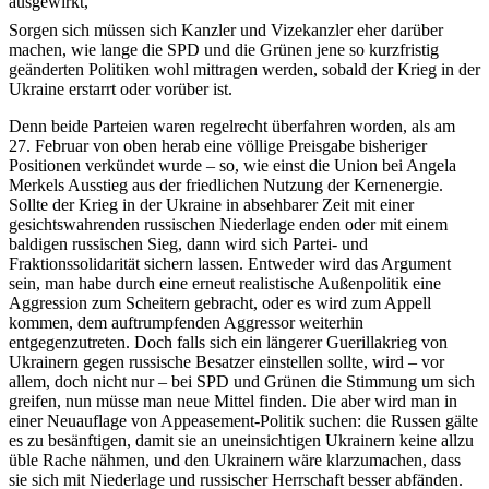
ausgewirkt,
Sorgen sich müssen sich Kanzler und Vizekanzler eher darüber
machen, wie lange die SPD und die Grünen jene so kurzfristig
geänderten Politiken wohl mittragen werden, sobald der Krieg in der
Ukraine erstarrt oder vorüber ist
.
Denn beide Parteien waren regelrecht überfahren worden, als am
27. Februar von oben herab eine völlige Preisgabe bisheriger
Positionen verkündet wurde – so, wie einst die Union bei Angela
Merkels Ausstieg aus der friedlichen Nutzung der Kernenergie.
Sollte der Krieg in der Ukraine in absehbarer Zeit mit einer
gesichtswahrenden russischen Niederlage enden oder mit einem
baldigen russischen Sieg, dann wird sich Partei- und
Fraktionssolidarität sichern lassen. Entweder wird das Argument
sein, man habe durch eine erneut realistische Außenpolitik eine
Aggression zum Scheitern gebracht, oder es wird zum Appell
kommen, dem auftrumpfenden Aggressor weiterhin
entgegenzutreten. Doch falls sich ein längerer Guerillakrieg von
Ukrainern gegen russische Besatzer einstellen sollte, wird – vor
allem, doch nicht nur – bei SPD und Grünen die Stimmung um sich
greifen, nun müsse man neue Mittel finden. Die aber wird man in
einer Neuauflage von Appeasement-Politik suchen: die Russen gälte
es zu besänftigen, damit sie an uneinsichtigen Ukrainern keine allzu
üble Rache nähmen, und den Ukrainern wäre klarzumachen, dass
sie sich mit Niederlage und russischer Herrschaft besser abfänden.