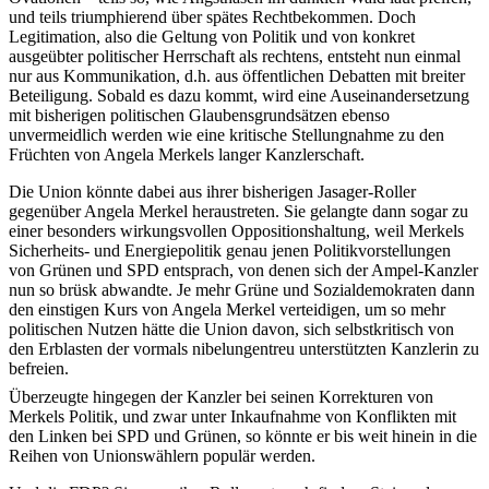
und teils triumphierend über spätes Rechtbekommen. Doch
Legitimation, also die Geltung von Politik und von konkret
ausgeübter politischer Herrschaft als rechtens, entsteht nun einmal
nur aus Kommunikation, d.h. aus öffentlichen Debatten mit breiter
Beteiligung. Sobald es dazu kommt, wird eine Auseinandersetzung
mit bisherigen politischen Glaubensgrundsätzen ebenso
unvermeidlich werden wie eine kritische Stellungnahme zu den
Früchten von Angela Merkels langer Kanzlerschaft.
Die Union könnte dabei aus ihrer bisherigen Jasager-Roller
gegenüber Angela Merkel heraustreten. Sie gelangte dann sogar zu
einer besonders wirkungsvollen Oppositionshaltung, weil Merkels
Sicherheits- und Energiepolitik genau jenen Politikvorstellungen
von Grünen und SPD entsprach, von denen sich der Ampel-Kanzler
nun so brüsk abwandte. Je mehr Grüne und Sozialdemokraten dann
den einstigen Kurs von Angela Merkel verteidigen, um so mehr
politischen Nutzen hätte die Union davon, sich selbstkritisch von
den Erblasten der vormals nibelungentreu unterstützten Kanzlerin zu
befreien.
Überzeugte hingegen der Kanzler bei seinen Korrekturen von
Merkels Politik, und zwar unter Inkaufnahme von Konflikten mit
den Linken bei SPD und Grünen, so könnte er bis weit hinein in die
Reihen von Unionswählern populär werden.