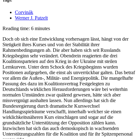
Tags:
Corvinák
Werner J. Patzelt
Reading time: 6 minutes
Doch ob sich eine Entwicklung vorhersagen lässt, hängt von der
Stetigkeit ihres Kurses und von der Stabilität ihrer
Rahmenbedingungen ab. Die aber haben sich seit Russlands
Kriegsbeginn sehr verändert. Obendrein reagierten die drei
Koalitionsparteien auf den Krieg in der Ukraine mit steilen
Lernkurven. Unter dem Schock des Kriegsbeginns wurden
Positionen aufgegeben, die einst als unverrückbar galten. Das betraf
vor allem die Außen-, Militär- und Energiepolitik. Die mangelhafte
Passung des dazu im Koalitionsvertrag Festgelegten zu
Deutschlands wirklichen Herausforderungen wäre bei weiterhin
normalen Umständen zwar quälend gewesen, hätte sich aber
missvergnügt aushalten lassen. Nun allerdings hat sich die
Bundesregierung durch dramatische Kurswechsel
Handlungsspielräume verschafft, innerhalb welcher sie einen
wirklichkeitsnäheren Kurs einschlagen und sogar auf die
grundsätzliche Unterstützung der Opposition zählen kann.
Inzwischen hat sich das auch demoskopisch in wachsenden
Unterstützungszahlen für die Koalition und für ihr Spitzenpersonal