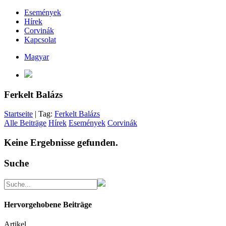
Események
Hírek
Corvinák
Kapcsolat
Magyar
Ferkelt Balázs
Startseite
| Tag:
Ferkelt Balázs
Alle Beiträge
Hírek
Események
Corvinák
Keine Ergebnisse gefunden.
Suche
Hervorgehobene Beiträge
Artikel