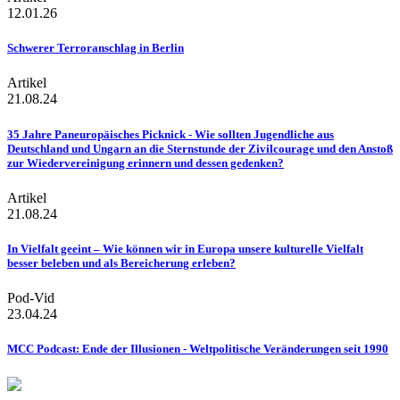
12.01.26
Schwerer Terroranschlag in Berlin
Artikel
21.08.24
35 Jahre Paneuropäisches Picknick - Wie sollten Jugendliche aus
Deutschland und Ungarn an die Sternstunde der Zivilcourage und den Anstoß
zur Wiedervereinigung erinnern und dessen gedenken?
Artikel
21.08.24
In Vielfalt geeint – Wie können wir in Europa unsere kulturelle Vielfalt
besser beleben und als Bereicherung erleben?
Pod-Vid
23.04.24
MCC Podcast: Ende der Illusionen - Weltpolitische Veränderungen seit 1990