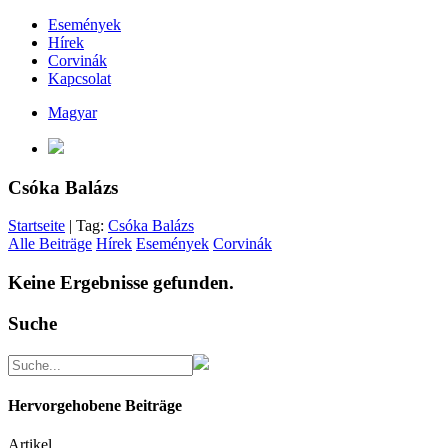
Események
Hírek
Corvinák
Kapcsolat
Magyar
Csóka Balázs
Startseite
| Tag:
Csóka Balázs
Alle Beiträge
Hírek
Események
Corvinák
Keine Ergebnisse gefunden.
Suche
Hervorgehobene Beiträge
Artikel