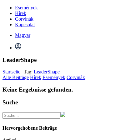
Események
Hírek
Corvinák
Kapcsolat
Magyar
LeaderShape
Startseite
| Tag:
LeaderShape
Alle Beiträge
Hírek
Események
Corvinák
Keine Ergebnisse gefunden.
Suche
Hervorgehobene Beiträge