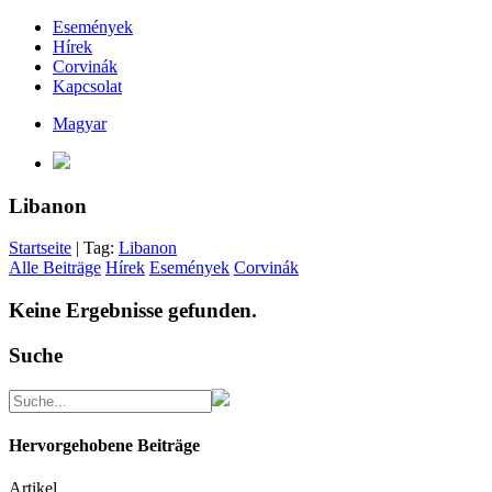
Események
Hírek
Corvinák
Kapcsolat
Magyar
Libanon
Startseite
| Tag:
Libanon
Alle Beiträge
Hírek
Események
Corvinák
Keine Ergebnisse gefunden.
Suche
Hervorgehobene Beiträge
Artikel