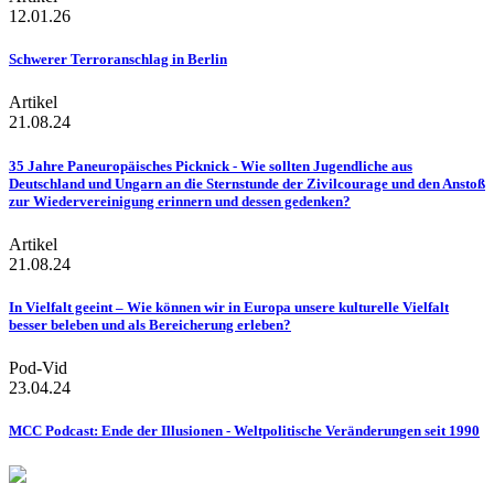
12.01.26
Schwerer Terroranschlag in Berlin
Artikel
21.08.24
35 Jahre Paneuropäisches Picknick - Wie sollten Jugendliche aus
Deutschland und Ungarn an die Sternstunde der Zivilcourage und den Anstoß
zur Wiedervereinigung erinnern und dessen gedenken?
Artikel
21.08.24
In Vielfalt geeint – Wie können wir in Europa unsere kulturelle Vielfalt
besser beleben und als Bereicherung erleben?
Pod-Vid
23.04.24
MCC Podcast: Ende der Illusionen - Weltpolitische Veränderungen seit 1990