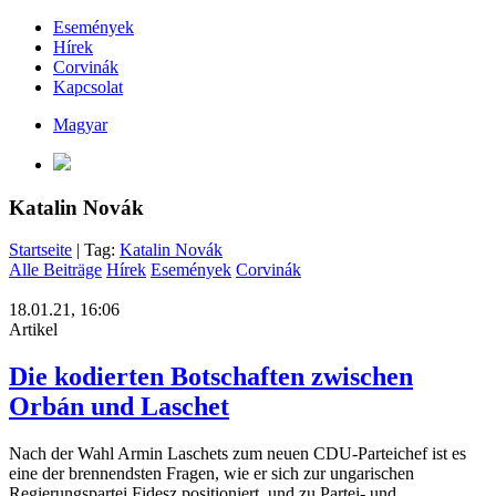
Események
Hírek
Corvinák
Kapcsolat
Magyar
Katalin Novák
Startseite
| Tag:
Katalin Novák
Alle Beiträge
Hírek
Események
Corvinák
18.01.21, 16:06
Artikel
Die kodierten Botschaften zwischen
Orbán und Laschet
Nach der Wahl Armin Laschets zum neuen CDU-Parteichef ist es
eine der brennendsten Fragen, wie er sich zur ungarischen
Regierungspartei Fidesz positioniert, und zu Partei- und