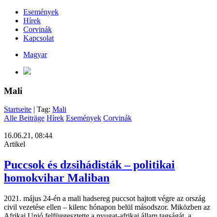
Események
Hírek
Corvinák
Kapcsolat
Magyar
Mali
Startseite
| Tag:
Mali
Alle Beiträge
Hírek
Események
Corvinák
16.06.21, 08:44
Artikel
Puccsok és dzsihádisták – politikai
homokvihar Maliban
2021. május 24-én a mali hadsereg puccsot hajtott végre az ország
civil vezetése ellen – kilenc hónapon belül másodszor. Miközben az
Afrikai Unió felfüggesztette a nyugat-afrikai állam tagságát, a