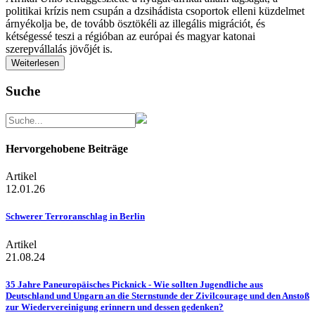
politikai krízis nem csupán a dzsihádista csoportok elleni küzdelmet
árnyékolja be, de tovább ösztökéli az illegális migrációt, és
kétségessé teszi a régióban az európai és magyar katonai
szerepvállalás jövőjét is.
Weiterlesen
Suche
Hervorgehobene Beiträge
Artikel
12.01.26
Schwerer Terroranschlag in Berlin
Artikel
21.08.24
35 Jahre Paneuropäisches Picknick - Wie sollten Jugendliche aus
Deutschland und Ungarn an die Sternstunde der Zivilcourage und den Anstoß
zur Wiedervereinigung erinnern und dessen gedenken?