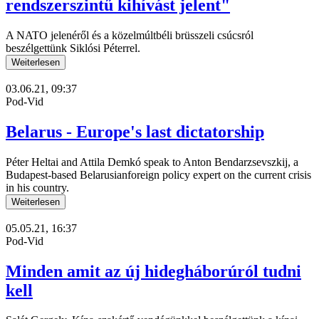
rendszerszintű kihívást jelent"
A NATO jelenéről és a közelmúltbéli brüsszeli csúcsról
beszélgettünk Siklósi Péterrel.
Weiterlesen
03.06.21, 09:37
Pod-Vid
Belarus - Europe's last dictatorship
Péter Heltai and Attila Demkó speak to Anton Bendarzsevszkij, a
Budapest-based Belarusianforeign policy expert on the current crisis
in his country.
Weiterlesen
05.05.21, 16:37
Pod-Vid
Minden amit az új hidegháborúról tudni
kell