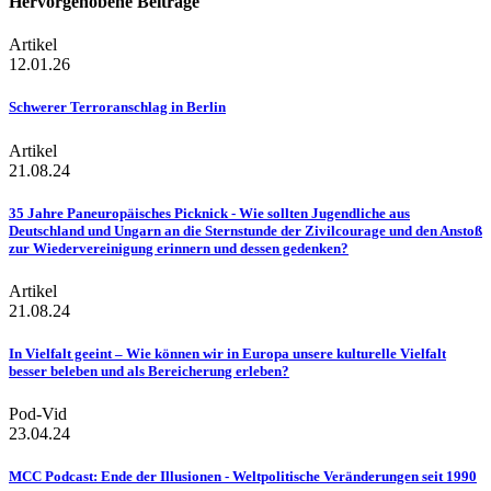
Hervorgehobene Beiträge
Artikel
12.01.26
Schwerer Terroranschlag in Berlin
Artikel
21.08.24
35 Jahre Paneuropäisches Picknick - Wie sollten Jugendliche aus
Deutschland und Ungarn an die Sternstunde der Zivilcourage und den Anstoß
zur Wiedervereinigung erinnern und dessen gedenken?
Artikel
21.08.24
In Vielfalt geeint – Wie können wir in Europa unsere kulturelle Vielfalt
besser beleben und als Bereicherung erleben?
Pod-Vid
23.04.24
MCC Podcast: Ende der Illusionen - Weltpolitische Veränderungen seit 1990