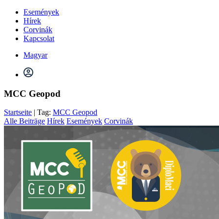
Események
Hírek
Corvinák
Kapcsolat
Magyar
MCC Geopod
Startseite
| Tag:
MCC Geopod
Alle Beiträge
Hírek
Események
Corvinák