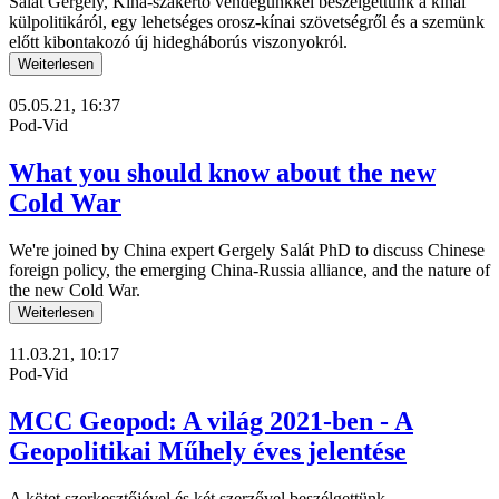
Salát Gergely, Kína-szakértő vendégünkkel beszélgettünk a kínai
külpolitikáról, egy lehetséges orosz-kínai szövetségről és a szemünk
előtt kibontakozó új hidegháborús viszonyokról.
Weiterlesen
05.05.21, 16:37
Pod-Vid
What you should know about the new
Cold War
We're joined by China expert Gergely Salát PhD to discuss Chinese
foreign policy, the emerging China-Russia alliance, and the nature of
the new Cold War.
Weiterlesen
11.03.21, 10:17
Pod-Vid
MCC Geopod: A világ 2021-ben - A
Geopolitikai Műhely éves jelentése
A kötet szerkesztőjével és két szerzővel beszélgettünk.