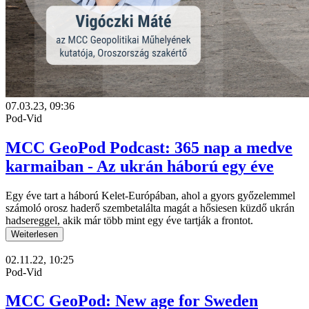
07.03.23, 09:36
Pod-Vid
MCC GeoPod Podcast: 365 nap a medve
karmaiban - Az ukrán háború egy éve
Egy éve tart a háború Kelet-Európában, ahol a gyors győzelemmel
számoló orosz haderő szembetalálta magát a hősiesen küzdő ukrán
hadsereggel, akik már több mint egy éve tartják a frontot.
Weiterlesen
02.11.22, 10:25
Pod-Vid
MCC GeoPod: New age for Sweden