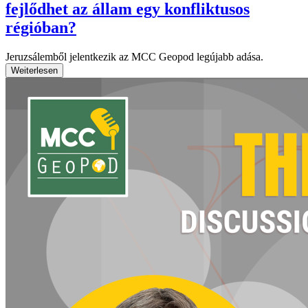
fejlődhet az állam egy konfliktusos
régióban?
Jeruzsálemből jelentkezik az MCC Geopod legújabb adása.
Weiterlesen