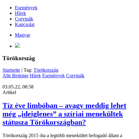
Események
Hírek
Corvinák
Kapcsolat
Magyar
Törökország
Startseite
| Tag:
Törökország
Alle Beiträge
Hírek
Események
Corvinák
03.05.22, 08:58
Artikel
Tíz éve limbóban – avagy meddig lehet
még „ideiglenes” a szíriai menekültek
státusza Törökországban?
Törökország 2015 óta a legtöbb menekültet befogadó állam a