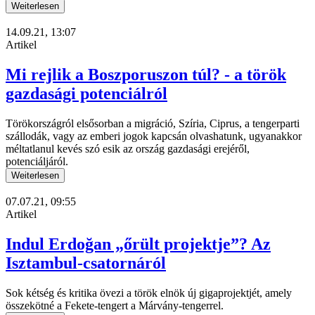
Weiterlesen
14.09.21, 13:07
Artikel
Mi rejlik a Boszporuszon túl? - a török
gazdasági potenciálról
Törökországról elsősorban a migráció, Szíria, Ciprus, a tengerparti
szállodák, vagy az emberi jogok kapcsán olvashatunk, ugyanakkor
méltatlanul kevés szó esik az ország gazdasági erejéről,
potenciáljáról.
Weiterlesen
07.07.21, 09:55
Artikel
Indul Erdoğan „őrült projektje”? Az
Isztambul-csatornáról
Sok kétség és kritika övezi a török elnök új gigaprojektjét, amely
összekötné a Fekete-tengert a Márvány-tengerrel.