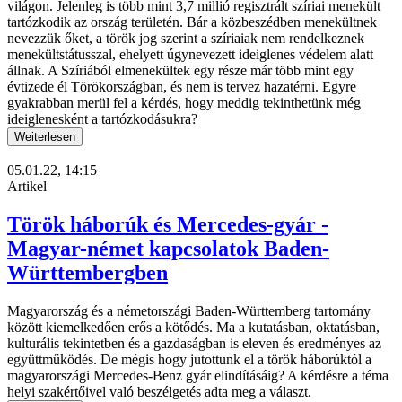
világon. Jelenleg is több mint 3,7 millió regisztrált szíriai menekült
tartózkodik az ország területén. Bár a közbeszédben menekültnek
nevezzük őket, a török jog szerint a szíriaiak nem rendelkeznek
menekültstátusszal, ehelyett úgynevezett ideiglenes védelem alatt
állnak. A Szíriából elmenekültek egy része már több mint egy
évtizede él Törökországban, és nem is tervez hazatérni. Egyre
gyakrabban merül fel a kérdés, hogy meddig tekinthetünk még
ideiglenesként a tartózkodásukra?
Weiterlesen
05.01.22, 14:15
Artikel
Török háborúk és Mercedes-gyár -
Magyar-német kapcsolatok Baden-
Württembergben
Magyarország és a németországi Baden-Württemberg tartomány
között kiemelkedően erős a kötődés. Ma a kutatásban, oktatásban,
kulturális tekintetben és a gazdaságban is eleven és eredményes az
együttműködés. De mégis hogy jutottunk el a török háborúktól a
magyarországi Mercedes-Benz gyár elindításáig? A kérdésre a téma
helyi szakértőivel való beszélgetés adta meg a választ.