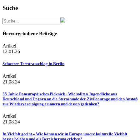
Suche
Hervorgehobene Beiträge
Artikel
12.01.26
Schwerer Terroranschlag in Berlin
Artikel
21.08.24
35 Jahre Paneuropäisches Picknick - Wie sollten Jugendliche aus
Deutschland und Ungarn an die Sternstunde der Zivilcourage und den Anstoß
zur Wiedervereinigung erinnern und dessen gedenken?
Artikel
21.08.24
In Vielfalt geeint – Wie können wir in Europa unsere kulturelle Vielfalt
besser beleben und als Bereicherung erleben?