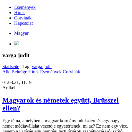
Események
Hírek
Corvinák
Kapcsolat
Magyar
varga judit
Startseite
| Tag:
varga judit
Alle Beiträge
Hírek
Események
Corvinák
01.03.21, 11:19
Artikel
Magyarok és németek együtt, Brüsszel
ellen?
Egy téma, amelyben a magyar kormány minisztere és egy nagy
német médiavállalat vezetője egyetértenek, mi az? Ez nem egy vicc,
hanem a valóság egy nemrégi tech-óriások szabályozásáról szóló