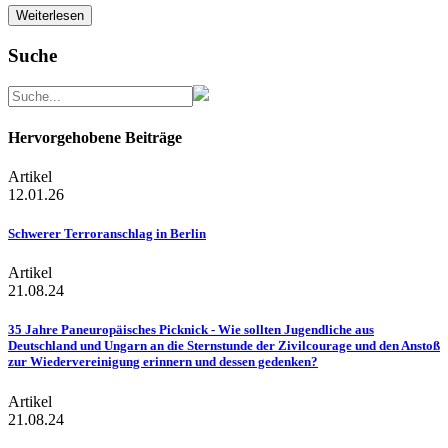
Weiterlesen
Suche
Hervorgehobene Beiträge
Artikel
12.01.26
Schwerer Terroranschlag in Berlin
Artikel
21.08.24
35 Jahre Paneuropäisches Picknick - Wie sollten Jugendliche aus
Deutschland und Ungarn an die Sternstunde der Zivilcourage und den Anstoß
zur Wiedervereinigung erinnern und dessen gedenken?
Artikel
21.08.24