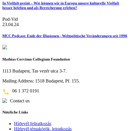
In Vielfalt geeint – Wie können wir in Europa unsere kulturelle Vielfalt
besser beleben und als Bereicherung erleben?
Pod-Vid
23.04.24
MCC Podcast: Ende der Illusionen - Weltpolitische Veränderungen seit 1990
Mathias Corvinus Collegium Foundation
1113 Budapest, Tas vezér utca 3-7.
Mailing Address: 1518 Budapest, Pf. 155.
06 1 372 0191
Contact us
Nützliche Links
Hírlevél feliratkozás
Hírlevél témakörök, leiratkozás