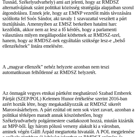
Tusnád, Székelyudvarhely) ami azt jelenti, hogy az RMDSZ
alternatívájának szánt politikai közösség stratégiája alapjaiban szorul
átgondolásra. Ennek jele, hogy az EMNP vezetőit mátis távozására
szólította fel Soós Sándor, aki tavaly 1 szavazattal veszített a párt
tisztújításán. Amennyiben az EMSZ berkeiben hatalmi harc
kezdődik, akkor nem az lesz a fő kérdés, hogy a parlamenti
választásra milyen megállapodást köthetnek az RMDSZ-szel,
hanem, hogy az RMDSZ-nek egyáltalán szüksége lesz-e „belső
ellenzékének” listára emelésére.
A „magyar ellenzék” nehéz helyzete azonban nem teszi
automatikusan felhőtlenné az RMDSZ helyzetét.
Az önmagát vegyes etnikai pártként meghatározó Szabad Emberek
Pártját (SZEP/POL) Kelemen Hunor értékelése szerint 2016-ban
azért hozták létre, hogy megakadályozzák az RMDSZ sikerét
Marosvásárhelyen. A párt ezúttal ott nem sok vizet zavart, azonban a
politikai térképen maradt annak köszönhetően, hogy
Székelyudvarhely polgármestere csatlakozott hozzá, miután kizárták
az MPP-ből. Így három pólusú verseny alakult ki a városban,
aminek végén Gálfi Árpád megtartotta hivatalát. A POL megjelenése