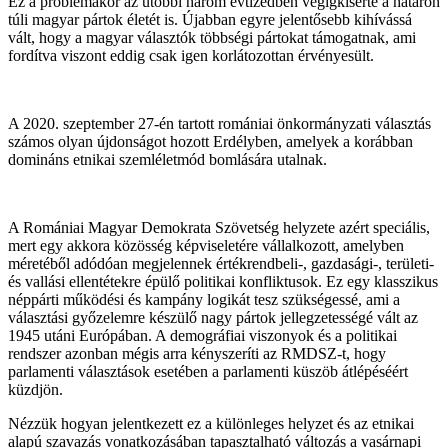
Ez a problémakör az utóbbi három évtizedben végigkísérte a határon
túli magyar pártok életét is. Újabban egyre jelentősebb kihívássá
vált, hogy a magyar választók többségi pártokat támogatnak, ami
fordítva viszont eddig csak igen korlátozottan érvényesült.
A 2020. szeptember 27-én tartott romániai önkormányzati választás
számos olyan újdonságot hozott Erdélyben, amelyek a korábban
domináns etnikai szemléletmód bomlására utalnak.
A Romániai Magyar Demokrata Szövetség helyzete azért speciális,
mert egy akkora közösség képviseletére vállalkozott, amelyben
méretéből adódóan megjelennek értékrendbeli-, gazdasági-, területi-
és vallási ellentétekre épülő politikai konfliktusok. Ez egy klasszikus
néppárti működési és kampány logikát tesz szükségessé, ami a
választási győzelemre készülő nagy pártok jellegzetességé vált az
1945 utáni Európában. A demográfiai viszonyok és a politikai
rendszer azonban mégis arra kényszeríti az RMDSZ-t, hogy
parlamenti választások esetében a parlamenti küszöb átlépéséért
küzdjön.
Nézzük hogyan jelentkezett ez a különleges helyzet és az etnikai
alapú szavazás vonatkozásában tapasztalható változás a vasárnapi