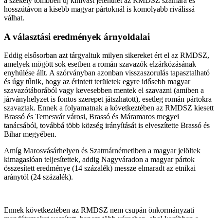
a székely tömbben új kihívást jelenthet az RMDSZ számára és
hosszútávon a kisebb magyar pártoknál is komolyabb riválissá
válhat.
A választási eredmények árnyoldalai
Eddig elsősorban azt tárgyaltuk milyen sikereket ért el az RMDSZ,
amelyek mögött sok esetben a román szavazók elzárkózásának
enyhülése állt. A szórványban azonban visszaszorulás tapasztalható
és úgy tűnik, hogy az érintett területek egyre idősebb magyar
szavazótáborából vagy kevesebben mentek el szavazni (amiben a
járványhelyzet is fontos szerepet játszhatott), esetleg román pártokra
szavaztak. Ennek a folyamatnak a következtében az RMDSZ kiesett
Brassó és Temesvár városi, Brassó és Máramaros megyei
tanácsából, továbbá több község irányítását is elveszítette Brassó és
Bihar megyében.
Amíg Marosvásárhelyen és Szatmárnémetiben a magyar jelöltek
kimagaslóan teljesítettek, addig Nagyváradon a magyar pártok
összesített eredménye (14 százalék) messze elmaradt az etnikai
aránytól (24 százalék).
Ennek következtében az RMDSZ nem csupán önkormányzati