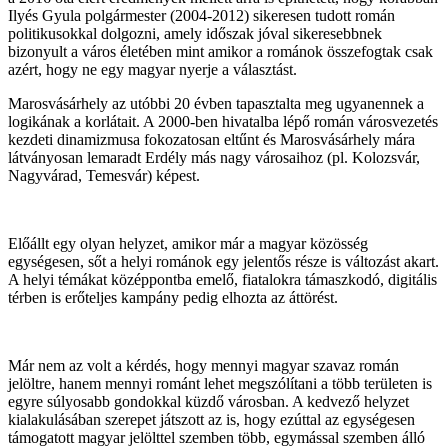
Ilyés Gyula polgármester (2004-2012) sikeresen tudott román
politikusokkal dolgozni, amely időszak jóval sikeresebbnek
bizonyult a város életében mint amikor a románok összefogtak csak
azért, hogy ne egy magyar nyerje a választást.
Marosvásárhely az utóbbi 20 évben tapasztalta meg ugyanennek a
logikának a korlátait. A 2000-ben hivatalba lépő román városvezetés
kezdeti dinamizmusa fokozatosan eltűnt és Marosvásárhely mára
látványosan lemaradt Erdély más nagy városaihoz (pl. Kolozsvár,
Nagyvárad, Temesvár) képest.
Előállt egy olyan helyzet, amikor már a magyar közösség
egységesen, sőt a helyi románok egy jelentős része is változást akart.
A helyi témákat középpontba emelő, fiatalokra támaszkodó, digitális
térben is erőteljes kampány pedig elhozta az áttörést.
Már nem az volt a kérdés, hogy mennyi magyar szavaz román
jelöltre, hanem mennyi románt lehet megszólítani a több területen is
egyre súlyosabb gondokkal küzdő városban. A kedvező helyzet
kialakulásában szerepet játszott az is, hogy ezúttal az egységesen
támogatott magyar jelölttel szemben több, egymással szemben álló