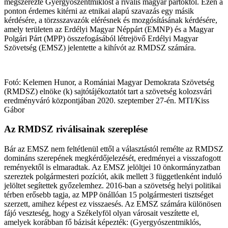
megszerezte Gyergyószentmiklóst a rivális magyar pártoktól. Ezen a
ponton érdemes kitérni az etnikai alapú szavazás egy másik
kérdésére, a törzsszavazók elérésnek és mozgósításának kérdésére,
amely területen az Erdélyi Magyar Néppárt (EMNP) és a Magyar
Polgári Párt (MPP) összefogásából létrejövő Erdélyi Magyar
Szövetség (EMSZ) jelentette a kihívót az RMDSZ számára.
Fotó: Kelemen Hunor, a Romániai Magyar Demokrata Szövetség
(RMDSZ) elnöke (k) sajtótájékoztatót tart a szövetség kolozsvári
eredményváró központjában 2020. szeptember 27-én. MTI/Kiss
Gábor
Az RMDSZ riválisainak szereplése
Bár az EMSZ nem feltétlenül ettől a választástól remélte az RMDSZ
domináns szerepének megkérdőjelezését, eredményei a visszafogott
reményektől is elmaradtak. Az EMSZ jelöltjei 10 önkormányzatban
szereztek polgármesteri pozíciót, akik mellett 3 függetlenként induló
jelöltet segítettek győzelemhez. 2016-ban a szövetség helyi politikai
térben erősebb tagja, az MPP önállóan 15 polgármesteri tisztséget
szerzett, amihez képest ez visszaesés. Az EMSZ számára különösen
fájó veszteség, hogy a Székelyföl olyan városait veszítette el,
amelyek korábban fő bázisát képezték: (Gyergyószentmiklós,