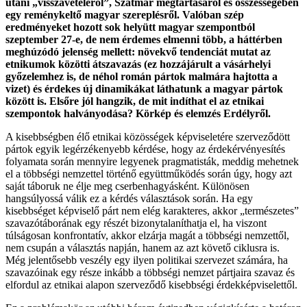
utáni „visszavételéről”, Szatmár megtartásáról és összességében
egy reménykeltő magyar szereplésről. Valóban szép
eredményeket hozott sok helyütt magyar szempontból
szeptember 27-e, de nem érdemes elmenni több, a háttérben
meghúzódó jelenség mellett: növekvő tendenciát mutat az
etnikumok közötti átszavazás (ez hozzájárult a vásárhelyi
győzelemhez is, de néhol román pártok malmára hajtotta a
vizet) és érdekes új dinamikákat láthatunk a magyar pártok
között is. Elsőre jól hangzik, de mit indíthat el az etnikai
szempontok halványodása? Körkép és elemzés Erdélyről.
A kisebbségben élő etnikai közösségek képviseletére szerveződött
pártok egyik legérzékenyebb kérdése, hogy az érdekérvényesítés
folyamata során mennyire legyenek pragmatisták, meddig mehetnek
el a többségi nemzettel történő együttműködés során úgy, hogy azt
saját táboruk ne élje meg cserbenhagyásként. Különösen
hangsúlyossá válik ez a kérdés választások során. Ha egy
kisebbséget képviselő párt nem elég karakteres, akkor „természetes”
szavazótáborának egy részét bizonytalaníthatja el, ha viszont
túlságosan konfrontatív, akkor elzárja magát a többségi nemzettől,
nem csupán a választás napján, hanem az azt követő ciklusra is.
Még jelentősebb veszély egy ilyen politikai szervezet számára, ha
szavazóinak egy része inkább a többségi nemzet pártjaira szavaz és
elfordul az etnikai alapon szerveződő kisebbségi érdekképviselettől.