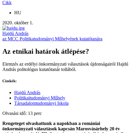
Cikk
HU
2020. október 1.
Hajdú András
az MCC Politikatudományi Műhelyének kutatótanára
Az etnikai határok átlépése?
Elemzés az erdélyi önkormányzati választások újdonságairól Hajdú
András politológus kutatótanár tollából.
Címkék:
Hajdú András
Politikaitudományi Műhely
Társadalomtudományi Iskola
Olvasási idő: 13 perc
Rengeteget olvashattunk a napokban a romániai
önkormányzati választások kapcsán Marosvásárhely 20 év