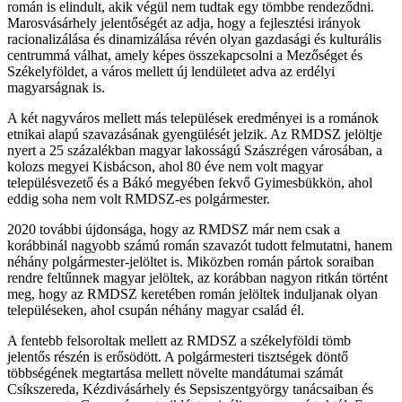
román is elindult, akik végül nem tudtak egy tömbbe rendeződni.
Marosvásárhely jelentőségét az adja, hogy a fejlesztési irányok
racionalizálása és dinamizálása révén olyan gazdasági és kulturális
centrummá válhat, amely képes összekapcsolni a Mezőséget és
Székelyföldet, a város mellett új lendületet adva az erdélyi
magyarságnak is.
A két nagyváros mellett más települések eredményei is a románok
etnikai alapú szavazásának gyengülését jelzik. Az RMDSZ jelöltje
nyert a 25 százalékban magyar lakosságú Szászrégen városában, a
kolozs megyei Kisbácson, ahol 80 éve nem volt magyar
településvezető és a Bákó megyében fekvő Gyimesbükkön, ahol
eddig soha nem volt RMDSZ-es polgármester.
2020 további újdonsága, hogy az RMDSZ már nem csak a
korábbinál nagyobb számú román szavazót tudott felmutatni, hanem
néhány polgármester-jelöltet is. Miközben román pártok soraiban
rendre feltűnnek magyar jelöltek, az korábban nagyon ritkán történt
meg, hogy az RMDSZ keretében román jelöltek induljanak olyan
településeken, ahol csupán néhány magyar család él.
A fentebb felsoroltak mellett az RMDSZ a székelyföldi tömb
jelentős részén is erősödött. A polgármesteri tisztségek döntő
többségének megtartása mellett növelte mandátumai számát
Csíkszereda, Kézdivásárhely és Sepsiszentgyörgy tanácsaiban és