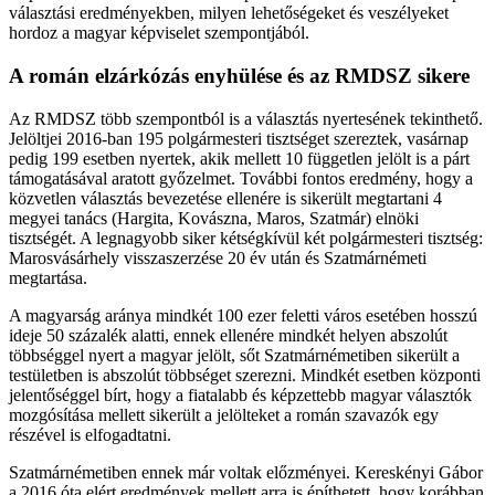
választási eredményekben, milyen lehetőségeket és veszélyeket
hordoz a magyar képviselet szempontjából.
A román elzárkózás enyhülése és az RMDSZ sikere
Az RMDSZ több szempontból is a választás nyertesének tekinthető.
Jelöltjei 2016-ban 195 polgármesteri tisztséget szereztek, vasárnap
pedig 199 esetben nyertek, akik mellett 10 független jelölt is a párt
támogatásával aratott győzelmet. További fontos eredmény, hogy a
közvetlen választás bevezetése ellenére is sikerült megtartani 4
megyei tanács (Hargita, Kovászna, Maros, Szatmár) elnöki
tisztségét. A legnagyobb siker kétségkívül két polgármesteri tisztség:
Marosvásárhely visszaszerzése 20 év után és Szatmárnémeti
megtartása.
A magyarság aránya mindkét 100 ezer feletti város esetében hosszú
ideje 50 százalék alatti, ennek ellenére mindkét helyen abszolút
többséggel nyert a magyar jelölt, sőt Szatmárnémetiben sikerült a
testületben is abszolút többséget szerezni. Mindkét esetben központi
jelentőséggel bírt, hogy a fiatalabb és képzettebb magyar választók
mozgósítása mellett sikerült a jelölteket a román szavazók egy
részével is elfogadtatni.
Szatmárnémetiben ennek már voltak előzményei. Kereskényi Gábor
a 2016 óta elért eredmények mellett arra is építhetett, hogy korábban