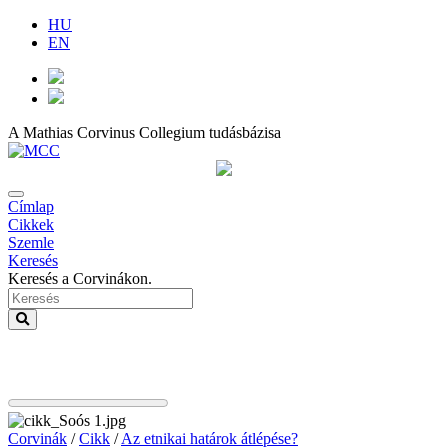
HU
EN
A Mathias Corvinus Collegium tudásbázisa
Címlap
Cikkek
Szemle
Keresés
Keresés a Corvinákon.
Corvinák
/
Cikk
/
Az etnikai határok átlépése?