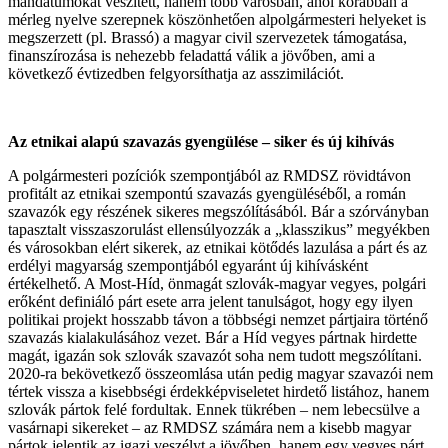
mandátumokat veszített, hanem több városban, ahol korábban a
mérleg nyelve szerepnek köszönhetően alpolgármesteri helyeket is
megszerzett (pl. Brassó) a magyar civil szervezetek támogatása,
finanszírozása is nehezebb feladattá válik a jövőben, ami a
következő évtizedben felgyorsíthatja az asszimilációt.
Az etnikai alapú szavazás gyengülése – siker és új kihívás
A polgármesteri pozíciók szempontjából az RMDSZ rövidtávon
profitált az etnikai szempontú szavazás gyengüléséből, a román
szavazók egy részének sikeres megszólításából. Bár a szórványban
tapasztalt visszaszorulást ellensúlyozzák a „klasszikus” megyékben
és városokban elért sikerek, az etnikai kötődés lazulása a párt és az
erdélyi magyarság szempontjából egyaránt új kihívásként
értékelhető. A Most-Híd, önmagát szlovák-magyar vegyes, polgári
erőként definiáló párt esete arra jelent tanulságot, hogy egy ilyen
politikai projekt hosszabb távon a többségi nemzet pártjaira történő
szavazás kialakulásához vezet. Bár a Híd vegyes pártnak hirdette
magát, igazán sok szlovák szavazót soha nem tudott megszólítani.
2020-ra bekövetkező összeomlása után pedig magyar szavazói nem
tértek vissza a kisebbségi érdekképviseletet hirdető listához, hanem
szlovák pártok felé fordultak. Ennek tükrében – nem lebecsülve a
vasárnapi sikereket – az RMDSZ számára nem a kisebb magyar
pártok jelentik az igazi veszélyt a jövőben, hanem egy vegyes párt