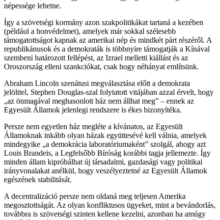
népessége lehetne.
Így a szövetségi kormány azon szakpolitikákat tartaná a kezében
(például a honvédelmet), amelyek már sokkal szélesebb
támogatottságot kapnak az amerikai nép és mindkét párt részéről. A
republikánusok és a demokraták is többnyire támogatják a Kínával
szembeni határozott fellépést, az Izrael melletti kiállást és az
Oroszország elleni szankciókat, csak hogy néhányat említsünk.
Abraham Lincoln szenátusi megválasztása előtt a demokrata
jelölttel, Stephen Douglas-szal folytatott vitájában azzal érvelt, hogy
„az önmagával meghasonlott ház nem állhat meg” – ennek az
Egyesült Államok jelenlegi rendszere is ékes bizonyítéka.
Persze nem egyetlen ház megléte a kívánatos, az Egyesült
Államoknak inkább olyan házak együttesévé kell válnia, amelyek
mindegyike „a demokrácia laboratóriumaként” szolgál, ahogy azt
Louis Brandeis, a Legfelsőbb Bíróság korábbi tagja jellemezte. Így
minden állam kipróbálhat új társadalmi, gazdasági vagy politikai
irányvonalakat anélkül, hogy veszélyeztetné az Egyesült Államok
egészének stabilitását.
A decentralizáció persze nem oldaná meg teljesen Amerika
megosztottságát. Az olyan konfliktusos ügyeket, mint a bevándorlás,
továbbra is szövetségi szinten kellene kezelni, azonban ha amúgy