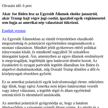
Olvasási idő: 6 perc
Akár Joe Biden lesz az Egyesült Államok elnöke januártól,
akár Trump hajt végre jogi csodát, igazából egyik végkimenetel
sem fogja az amerikai nép választását tükrözni.
English version
Az Egyesült Államokban az elmúlt évtizedekben eluralkodó
megosztottság és polarizáció egyértelműen megmutatkozott a
mostani választáson. Mindkét jelölt gyökeresen eltérő politikai
irányvonalat kínált, és mindkettő nagyjából 50 százalékos
támogatást kapott. Ám, amennyiben az egyes államok eredményeit
is megvizsgáljuk, legtöbbjük igen határozott döntést hozott. Az
északkeleti és nyugati partvidék legtöbb államában Joe Biden és
alapelvei diadalmaskodtak, míg Donald Trump döntően a déli és
középnyugati részekben győzött.
Ez az amerikai polarizáció egyik kulcsfontosságú eleme: miközben
úgy tűnik, hogy egész Amerika nem képes határozottan vezetőt
vagy irányt választani, a legtöbb régió és állam egyértelmű
orientációról és identitásról tanúskodik.
Az amerikai polarizáció gyógymódja az, hogy a hatalom
áthelyeződjön a szövetségi szintről állami szintre. Az elnöki és a