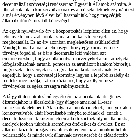
decentralizált szövetségi rendszert az Egyesült Államok számára. A
liberálisoknak, a konzervatívoknak és a mérsékelteknek egyaránt ezt
a már érvényben lévő elvet kell használniuk, hogy megvédjék
államaik döntéshozatali képességeit.
Az egyik nyilvánvaló érv a központosítás leépítése ellen az, hogy
lehetővé tenné az államok számára radikális törvények
meghozatalát. Ez az érv azonban meglehetősen szűklátókörű.
Mindig fennáll annak a lehetősége, hogy egy kormány rossz
törvényt fogad el, és bár a decentralizáció valóban azt
eredményezheti, hogy az állam olyan törvényeket alkot, amelyeket
kifogásolhatónak tartunk, pontosan az átruházott hatalom biztosítja,
hogy ezek a törvények csak egy államra korlátozódjanak. Ha
engedjük, hogy a szövetségi kormány legyen a legtöbb szabály és
rendelet meghozója, azt kockáztatjuk, hogy az ilyen rossz
törvényeket az egész országra rákényszerítik.
A tárgyalt decentralizáció egyébként az amerikaiak ideiglenes
életmódjához is illeszkedik (egy átlagos amerikai 11-szer
költözködik életében). Akik olyan államokban élnek, amelyek akár
konzervatívabb, akár liberálisabb irányba tolódnak el, ennek a
decentralizációnak köszönhetően átköltözhetnek olyan államokba,
amelyek jobban tükrözik személyes értékeiket és elveiket. Ez az
államok közötti mozgás tovább csökkentené az államokon belüli
polarizációt, és mindegyik államnak egységesebb és elégedettebb