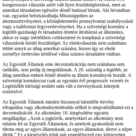
kongresszusi választás azért vált ilyen feszültségforrássá, mert az
amerikai társadalom egészére döntő hatással bírnak. Aki hivatalban
van, egyaránt befolyásolhatja Mississippiben az
abortusztörvényeket, a kőolajkitermelés pennsylvaniai szabályozását
vagy a kaliforniai fegyvertörvényeket. Ha a szövetségi kormány a
legtöbb gazdasági és társadalmi döntést átruházná az államokra,
akkor ez nagy mértékben csökkentené és tompítaná a szövetségi
választások körüli feszültséget. Az elnökválasztás nem számítana
többé annyit az átlag amerikai számára, hiszen így az elnök
személye irreleváns kérdéssé válna számos társadalmi vitában.
Az Egyesült Államok eme decentralizációja nem számítana sem
radikális, sem pedig új megoldásnak. A 20. századig a legtöbb, az
átlag amerikai embert érintő döntést az állami kormányok hozták. A
szövetségi kormányzat csak az egymást érő progresszív vezetés és
Legfelsőbb bírósági testület után vált a törvényhozás kiterjedt
eszközévé.
Az Egyesült Államok minden bizonnyal bármiféle törvény
elfogadása vagy alkotmánymódosítás nélkül is megvalósíthatná ezt a
decentralizációt. Az alkotmány 10. kiegészítése ugyanis
megállapítja: „Azok a jogkörök, amelyekkel az alkotmány nem
ruházta fel az Egyesült Államokat, és amelyek gyakorlását nem
tiltotta meg az egyes államoknak, az egyes államokat, illetve a népet
illetik.” Ez a kiegészítés tehát már engedélyezett egy kifejezetten