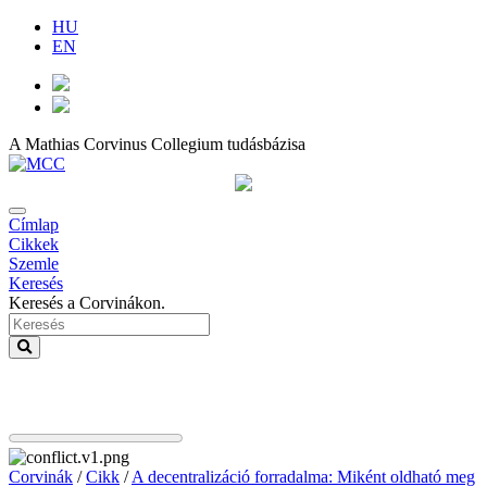
HU
EN
A Mathias Corvinus Collegium tudásbázisa
Címlap
Cikkek
Szemle
Keresés
Keresés a Corvinákon.
Corvinák
/
Cikk
/
A decentralizáció forradalma: Miként oldható meg