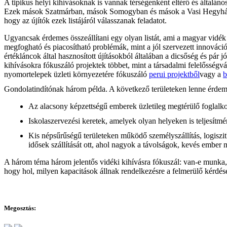
A tipikus helyi kihívásoknak is vannak térségenként eltérő és általán
Ezek mások Szatmárban, mások Somogyban és mások a Vasi Hegyháton. 
hogy az újítók ezek listájáról válasszanak feladatot.
Ugyancsak érdemes összeállítani egy olyan listát, ami a magyar vidé
megfogható és piacosítható problémák, mint a jól szervezett innováció
értékláncok által hasznosított újításokból általában a dicsőség és pá
kihívásokra fókuszáló projektek többet, mint a társadalmi felelősségvá
nyomortelepek üzleti környezetére fókuszáló
perui projektből
vagy a
b
Gondolatindítónak három példa. A következő területeken lenne érdeme
Az alacsony képzettségű emberek üzletileg megtérülő foglalko
Iskolaszervezési keretek, amelyek olyan helyeken is teljesítm
Kis népsűrűségű területeken működő személyszállítás, logiszi
idősek szállítását ott, ahol nagyok a távolságok, kevés ember 
A három téma három jelentős vidéki kihívásra fókuszál: van-e munka, 
hogy hol, milyen kapacitások állnak rendelkezésre a felmerülő kérdés
Megosztás: