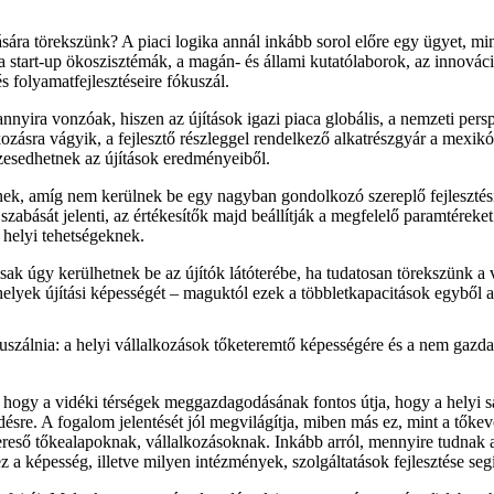
ára törekszünk? A piaci logika annál inkább sorol előre egy ügyet, m
 a start-up ökoszisztémák, a magán- és állami kutatólaborok, az innovác
s folyamatfejlesztéseire fókuszál.
nyira vonzóak, hiszen az újítások igazi piaca globális, a nemzeti persp
kozásra vágyik, a fejlesztő részleggel rendelkező alkatrészgyár a mexik
szesedhetnek az újítások eredményeiből.
ek, amíg nem kerülnek be egy nagyban gondolkozó szereplő fejlesztési 
szabását jelenti, az értékesítők majd beállítják a megfelelő paramtéreke
a helyi tehetségeknek.
sak úgy kerülhetnek be az újítók látóterébe, ha tudatosan törekszünk a 
helyek újítási képességét – maguktól ezek a többletkapacitások egyből 
szálnia: a helyi vállalkozások tőketeremtő képességére és a nem gazda
hogy a vidéki térségek meggazdagodásának fontos útja, hogy a helyi saj
désre. A fogalom jelentését jól megvilágítja, miben más ez, mint a tő
 kereső tőkealapoknak, vállalkozásoknak. Inkább arról, mennyire tudnak a
z a képesség, illetve milyen intézmények, szolgáltatások fejlesztése se