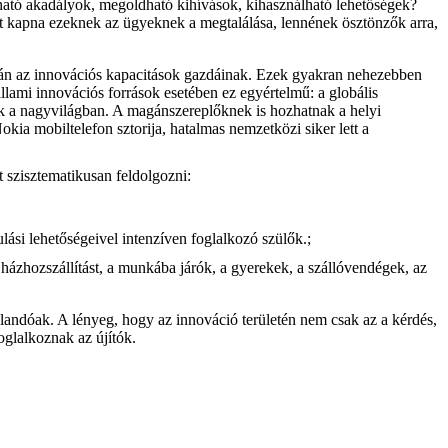
ntható akadályok, megoldható kihívások, kihasználható lehetőségek?
 kapna ezeknek az ügyeknek a megtalálása, lennének ösztönzők arra,
álcán az innovációs kapacitások gazdáinak. Ezek gyakran nehezebben
állami innovációs források esetében ez egyértelmű: a globális
zlik a nagyvilágban. A magánszereplőknek is hozhatnak a helyi
okia mobiltelefon sztorija, hatalmas nemzetközi siker lett a
 szisztematikusan feldolgozni:
ási lehetőségeivel intenzíven foglalkozó szülők.;
házhozszállítást, a munkába járók, a gyerekek, a szállóvendégek, az
landóak. A lényeg, hogy az innováció területén nem csak az a kérdés,
oglalkoznak az újítók.