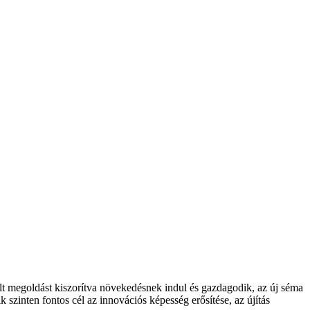
vult megoldást kiszorítva növekedésnek indul és gazdagodik, az új séma
 szinten fontos cél az innovációs képesség erősítése, az újítás