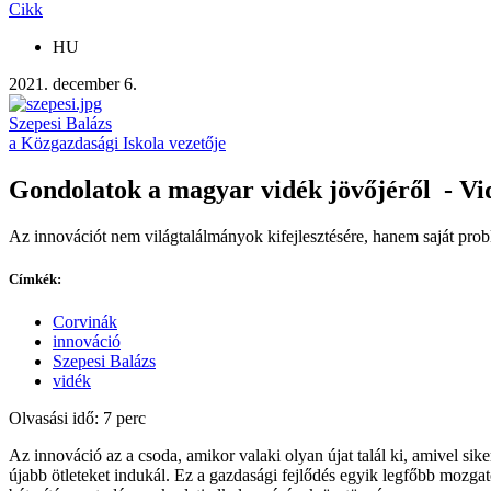
Cikk
HU
2021. december 6.
Szepesi Balázs
a Közgazdasági Iskola vezetője
Gondolatok a magyar vidék jövőjéről - Vid
Az innovációt nem világtalálmányok kifejlesztésére, hanem saját pro
Címkék:
Corvinák
innováció
Szepesi Balázs
vidék
Olvasási idő: 7 perc
Az innováció az a csoda, amikor valaki olyan újat talál ki, amivel sik
újabb ötleteket indukál. Ez a gazdasági fejlődés egyik legfőbb mozgató