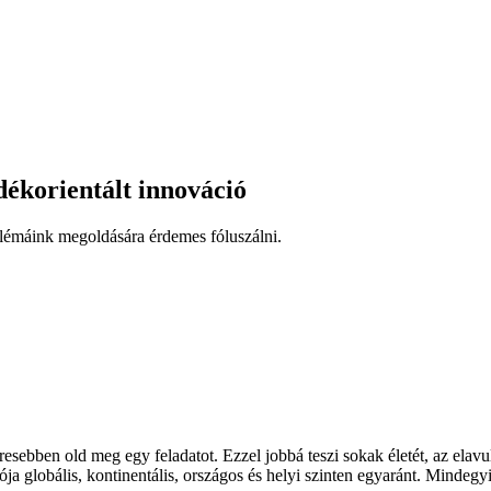
ékorientált innováció
blémáink megoldására érdemes fóluszálni.
eresebben old meg egy feladatot. Ezzel jobbá teszi sokak életét, az ela
ja globális, kontinentális, országos és helyi szinten egyaránt. Mindegyik