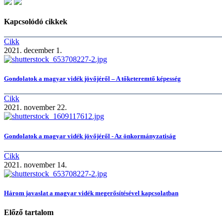
Kapcsolódó cikkek
Cikk
2021. december 1.
Gondolatok a magyar vidék jövőjéről – A tőketeremtő képesség
Cikk
2021. november 22.
Gondolatok a magyar vidék jövőjéről - Az önkormányzatiság
Cikk
2021. november 14.
Három javaslat a magyar vidék megerősítésével kapcsolatban
Előző tartalom