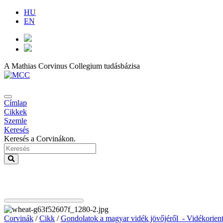
HU
EN
A Mathias Corvinus Collegium tudásbázisa
Címlap
Cikkek
Szemle
Keresés
Keresés a Corvinákon.
Corvinák
/
Cikk
/
Gondolatok a magyar vidék jövőjéről - Vidékorient