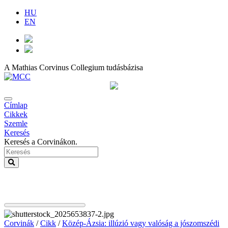
HU
EN
A Mathias Corvinus Collegium tudásbázisa
Címlap
Cikkek
Szemle
Keresés
Keresés a Corvinákon.
Corvinák
/
Cikk
/
Közép-Ázsia: illúzió vagy valóság a jószomszédi