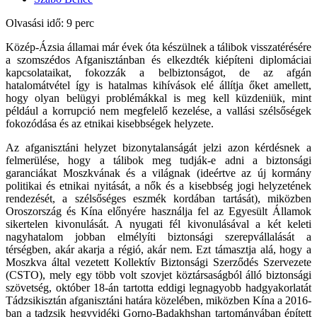
Olvasási idő: 9 perc
Közép-Ázsia államai már évek óta készülnek a tálibok visszatérésére
a szomszédos Afganisztánban és elkezdték kiépíteni diplomáciai
kapcsolataikat, fokozzák a belbiztonságot, de az afgán
hatalomátvétel így is hatalmas kihívások elé állítja őket amellett,
hogy olyan belügyi problémákkal is meg kell küzdeniük, mint
például a korrupció nem megfelelő kezelése, a vallási szélsőségek
fokozódása és az etnikai kisebbségek helyzete.
Az afganisztáni helyzet bizonytalanságát jelzi azon kérdésnek a
felmerülése, hogy a tálibok meg tudják-e adni a biztonsági
garanciákat Moszkvának és a világnak (ideértve az új kormány
politikai és etnikai nyitását, a nők és a kisebbség jogi helyzetének
rendezését, a szélsőséges eszmék kordában tartását), miközben
Oroszország és Kína előnyére használja fel az Egyesült Államok
sikertelen kivonulását. A nyugati fél kivonulásával a két keleti
nagyhatalom jobban elmélyíti biztonsági szerepvállalását a
térségben, akár akarja a régió, akár nem. Ezt támasztja alá, hogy a
Moszkva által vezetett Kollektív Biztonsági Szerződés Szervezete
(CSTO), mely egy több volt szovjet köztársaságból álló biztonsági
szövetség, október 18-án tartotta eddigi legnagyobb hadgyakorlatát
Tádzsikisztán afganisztáni határa közelében, miközben Kína a 2016-
ban a tadzsik hegyvidéki Gorno-Badakhshan tartományában épített