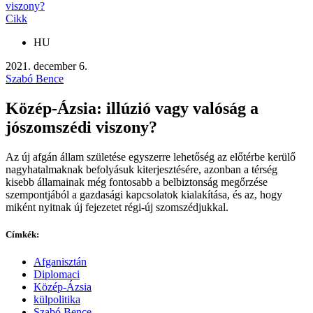
viszony?
Cikk
HU
2021. december 6.
Szabó Bence
Közép-Ázsia: illúzió vagy valóság a
jószomszédi viszony?
Az új afgán állam születése egyszerre lehetőség az előtérbe kerülő
nagyhatalmaknak befolyásuk kiterjesztésére, azonban a térség
kisebb államainak még fontosabb a belbiztonság megőrzése
szempontjából a gazdasági kapcsolatok kialakítása, és az, hogy
miként nyitnak új fejezetet régi-új szomszédjukkal.
Címkék:
Afganisztán
Diplomaci
Közép-Ázsia
külpolitika
Szabó Bence