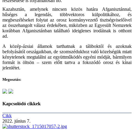
részesedése is folyamatosan nő.
Kazahsztán, amelynek nincsen közös határa Afganisztánnal,
hűséges a legendás, többvektoros külpolitikához, és
megbeszéléseket folytat az orosz kormányvezető tisztségviselőivel
az összehangolt válasz érdekében, miközben az Egyesült Nemzetek
korábban Afganisztánban található ideiglenes irodáinak is otthont
ad.
A közép-ázsiai államok tarthatnak a táliboktól és azoknak
befolyásától országaikban, de szomszédukhoz való közelségük miatt
kénytelenek megtalálni az együttműködés egyéni módját, bármilyen
formát is öltsön – szem előtt tartva a fokozódó orosz és kínai
jelenlétet.
Megosztás:
Kapcsolódó cikkek
Cikk
2022. június 7.