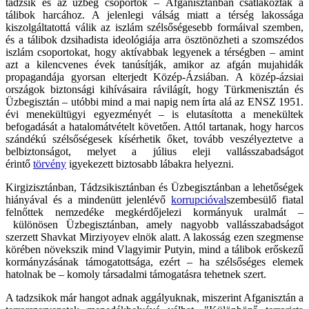
tádzsik és az üzbég csoportok – Afganisztánban csatlakoztak a
tálibok harcához. A jelenlegi válság miatt a térség lakossága
kiszolgáltatottá válik az iszlám szélsőségesebb formáival szemben,
és a tálibok dzsihadista ideológiája arra ösztönözheti a szomszédos
iszlám csoportokat, hogy aktívabbak legyenek a térségben – amint
azt a kilencvenes évek tanúsítják, amikor az afgán mujahidák
propagandája gyorsan elterjedt Közép-Ázsiában. A közép-ázsiai
országok biztonsági kihívásaira rávilágít, hogy Türkmenisztán és
Üzbegisztán – utóbbi mind a mai napig nem írta alá az ENSZ 1951.
évi menekültügyi egyezményét – is elutasította a menekültek
befogadását a hatalomátvételt követően. Attól tartanak, hogy harcos
szándékú szélsőségesek kísérhetik őket, tovább veszélyeztetve a
belbiztonságot, melyet a július eleji vallásszabadságot
érintő
törvény
igyekezett biztosabb lábakra helyezni.
Kirgizisztánban, Tádzsikisztánban és Üzbegisztánban a lehetőségek
hiányával és a mindenütt jelenlévő
korrupcióval
szembesülő fiatal
felnőttek nemzedéke megkérdőjelezi kormányuk uralmát –
különösen Üzbegisztánban, amely nagyobb vallásszabadságot
szerzett Shavkat Mirziyoyev elnök alatt. A lakosság ezen szegmense
körében növekszik mind Vlagyimir Putyin, mind a tálibok erőskezű
kormányzásának támogatottsága, ezért – ha szélsőséges elemek
hatolnak be – komoly társadalmi támogatásra tehetnek szert.
A tadzsikok már hangot adnak aggályuknak, miszerint Afganisztán a