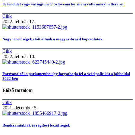
Új lendület vagy válságtünet? Szlovénia kormányváltásának hátteréről
Cikk
2022. február 17.
Nagy lehetőségek előtt állnak a magyar-brazil kapcsolatok
Cikk
2022. február 10.
Partvonalról a parlamentbe: így forgathatja fel a svéd politikát a jobboldal
2022-ben
Előző tartalom
Cikk
2021. december 5.
Rendszámtáblák és régi(ós) feszültségek