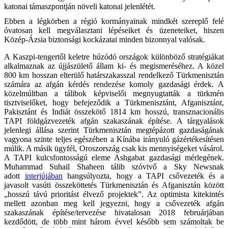
katonai támaszpontján növeli katonai jelenlétét.
Ebben a légkörben a régió kormányainak mindkét szereplő felé
óvatosan kell megválasztani lépéseiket és üzeneteiket, hiszen
Közép-Ázsia biztonsági kockázatai minden bizonnyal valósak.
A Kaszpi-tengertől keletre húzódó országok különböző stratégiákat
alkalmaznak az újjászülető állam ki- és megismeréséhez. A közel
800 km hosszan elterülő határszakasszal rendelkező Türkmenisztán
számára az afgán kérdés rendezése komoly gazdasági érdek. A
közelmúltban a tálibok képviselői megnyugtatták a türkmén
tisztviselőket, hogy befejeződik a Türkmenisztánt, Afganisztánt,
Pakisztánt és Indiát összekötő 1814 km hosszú, transznacionális
TAPI földgázvezeték afgán szakaszának építése. A tárgyalások
jelenlegi állása szerint Türkmenisztán megtépázott gazdaságának
vagyona szinte teljes egészében a Kínába irányuló gázértékesítésen
múlik. A másik ügyfél, Oroszország csak kis mennyiségeket vásárol.
A TAPI kulcsfontosságú eleme Ashgabat gazdasági mérlegének.
Muhammad Suhail Shaheen tálib szóvivő a Sky Newsnak
adott
interjújában
hangsúlyozta, hogy a TAPI csővezeték és a
javasolt vasúti összeköttetés Türkmenisztán és Afganisztán között
„hosszú távú prioritást élvező projektek”. Az optimista kitekintés
mellett azonban meg kell jegyezni, hogy a csővezeték afgán
szakaszának építése/tervezése hivatalosan 2018 februárjában
kezdődött, de több mint három évvel később sem számoltak be