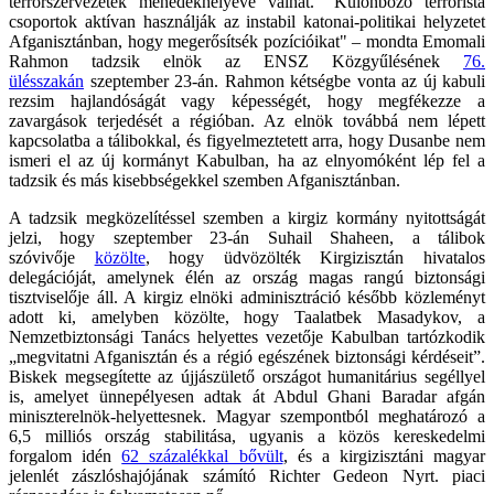
terrorszervezetek menedékhelyévé válhat. "Különböző terrorista
csoportok aktívan használják az instabil katonai-politikai helyzetet
Afganisztánban, hogy megerősítsék pozícióikat" – mondta Emomali
Rahmon tadzsik elnök az ENSZ Közgyűlésének
76.
ülésszakán
szeptember 23-án. Rahmon kétségbe vonta az új kabuli
rezsim hajlandóságát vagy képességét, hogy megfékezze a
zavargások terjedését a régióban. Az elnök továbbá nem lépett
kapcsolatba a tálibokkal, és figyelmeztetett arra, hogy Dusanbe nem
ismeri el az új kormányt Kabulban, ha az elnyomóként lép fel a
tadzsik és más kisebbségekkel szemben Afganisztánban.
A tadzsik megközelítéssel szemben a kirgiz kormány nyitottságát
jelzi, hogy szeptember 23-án Suhail Shaheen, a tálibok
szóvivője
közölte
, hogy üdvözölték Kirgizisztán hivatalos
delegációját, amelynek élén az ország magas rangú biztonsági
tisztviselője áll. A kirgiz elnöki adminisztráció később közleményt
adott ki, amelyben közölte, hogy Taalatbek Masadykov, a
Nemzetbiztonsági Tanács helyettes vezetője Kabulban tartózkodik
„megvitatni Afganisztán és a régió egészének biztonsági kérdéseit”.
Biskek megsegítette az újjászülető országot humanitárius segéllyel
is, amelyet ünnepélyesen adtak át Abdul Ghani Baradar afgán
miniszterelnök-helyettesnek. Magyar szempontból meghatározó a
6,5 milliós ország stabilitása, ugyanis a közös kereskedelmi
forgalom idén
62 százalékkal bővült
, és a kirgizisztáni magyar
jelenlét zászlóshajójának számító Richter Gedeon Nyrt. piaci