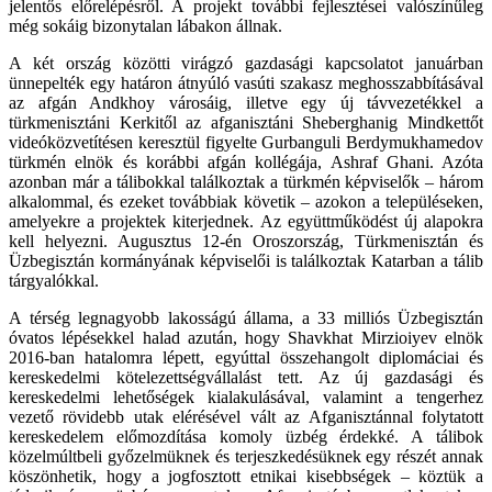
jelentős előrelépésről. A projekt további fejlesztései valószínűleg
még sokáig bizonytalan lábakon állnak.
A két ország közötti virágzó gazdasági kapcsolatot januárban
ünnepelték egy határon átnyúló vasúti szakasz meghosszabbításával
az afgán Andkhoy városáig, illetve egy új távvezetékkel a
türkmenisztáni Kerkitől az afganisztáni Sheberghanig Mindkettőt
videóközvetítésen keresztül figyelte Gurbanguli Berdymukhamedov
türkmén elnök és korábbi afgán kollégája, Ashraf Ghani. Azóta
azonban már a tálibokkal találkoztak a türkmén képviselők – három
alkalommal, és ezeket továbbiak követik – azokon a településeken,
amelyekre a projektek kiterjednek. Az együttműködést új alapokra
kell helyezni. Augusztus 12-én Oroszország, Türkmenisztán és
Üzbegisztán kormányának képviselői is találkoztak Katarban a tálib
tárgyalókkal.
A térség legnagyobb lakosságú állama, a 33 milliós Üzbegisztán
óvatos lépésekkel halad azután, hogy Shavkhat Mirzioiyev elnök
2016-ban hatalomra lépett, egyúttal összehangolt diplomáciai és
kereskedelmi kötelezettségvállalást tett. Az új gazdasági és
kereskedelmi lehetőségek kialakulásával, valamint a tengerhez
vezető rövidebb utak elérésével vált az Afganisztánnal folytatott
kereskedelem előmozdítása komoly üzbég érdekké. A tálibok
közelmúltbeli győzelmüknek és terjeszkedésüknek egy részét annak
köszönhetik, hogy a jogfosztott etnikai kisebbségek – köztük a