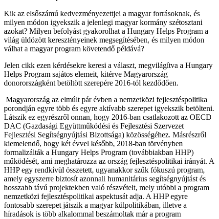
Kik az elsőszámú kedvezményezettjei a magyar forrásoknak, és
milyen módon igyekszik a jelenlegi magyar kormány szétosztani
azokat? Milyen befolyást gyakorolhat a Hungary Helps Program a
világ üldözött keresztényeinek megsegítésében, és milyen módon
válhat a magyar program követendő példává?
Jelen cikk ezen kérdésekre keresi a választ, megvilágítva a Hungary
Helps Program sajátos elemeit, kitérve Magyarország
donorországként betöltött szerepére 2016-tól kezdődően.
Magyarország az elmúlt pár évben a nemzetközi fejlesztéspolitika
porondján egyre több és egyre aktívabb szerepet igyekszik betölteni.
Látszik ez egyrészről onnan, hogy 2016-ban csatlakozott az OECD
DAC (Gazdasági Együttműködési és Fejlesztési Szervezet
Fejlesztési Segítségnyújtási Bizottsága) közösségéhez. Másrészről
kiemelendő, hogy két évvel később, 2018-ban törvényben
formalizálták a Hungary Helps Program (továbbiakban HHP)
működését, ami meghatározza az ország fejlesztéspolitikai irányát. A
HHP egy rendkívül összetett, ugyanakkor szűk fókuszú program,
amely egyszerre biztosít azonnali humanitárius segítségnyújtást és
hosszabb távú projektekben való részvételt, mely utóbbi a program
nemzetközi fejlesztéspolitikai aspektusát adja. A HHP egyre
fontosabb szerepet játszik a magyar külpolitikában, illetve a
híradások is több alkalommal beszámoltak már a program