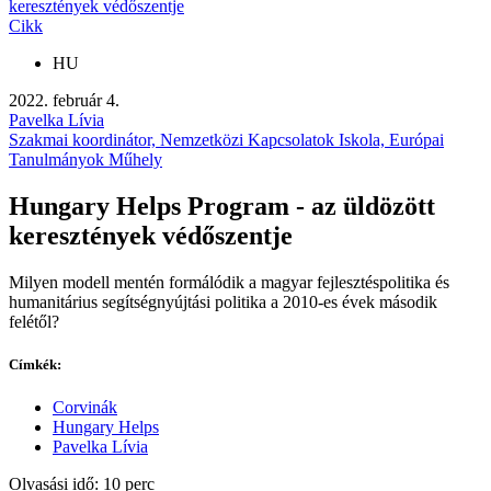
keresztények védőszentje
Cikk
HU
2022. február 4.
Pavelka Lívia
Szakmai koordinátor, Nemzetközi Kapcsolatok Iskola, Európai
Tanulmányok Műhely
Hungary Helps Program - az üldözött
keresztények védőszentje
Milyen modell mentén formálódik a magyar fejlesztéspolitika és
humanitárius segítségnyújtási politika a 2010-es évek második
felétől?
Címkék:
Corvinák
Hungary Helps
Pavelka Lívia
Olvasási idő: 10 perc