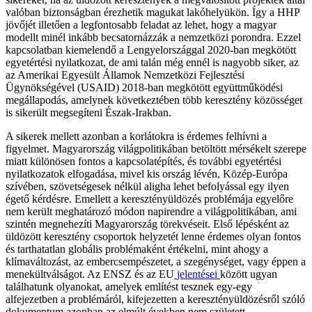
valóban biztonságban érezhetik magukat lakóhelyükön. Így a HHP
jövőjét illetően a legfontosabb feladat az lehet, hogy a magyar
modellt minél inkább becsatornázzák a nemzetközi porondra. Ezzel
kapcsolatban kiemelendő a Lengyelországgal 2020-ban megkötött
egyetértési nyilatkozat, de ami talán még ennél is nagyobb siker, az
az Amerikai Egyesült Államok Nemzetközi Fejlesztési
Ügynökségével (USAID) 2018-ban megkötött együttműködési
megállapodás, amelynek következtében több keresztény közösséget
is sikerült megsegíteni Észak-Irakban.
A sikerek mellett azonban a korlátokra is érdemes felhívni a
figyelmet. Magyarország világpolitikában betöltött mérsékelt szerepe
miatt különösen fontos a kapcsolatépítés, és további egyetértési
nyilatkozatok elfogadása, mivel kis ország lévén, Közép-Európa
szívében, szövetségesek nélkül aligha lehet befolyással egy ilyen
égető kérdésre. Emellett a keresztényüldözés problémája egyelőre
nem került meghatározó módon napirendre a világpolitikában, ami
szintén megnehezíti Magyarország törekvéseit. Első lépésként az
üldözött keresztény csoportok helyzetét lenne érdemes olyan fontos
és tarthatatlan globális problémaként értékelni, mint ahogy a
klímaváltozást, az embercsempészetet, a szegénységet, vagy éppen a
menekültválságot. Az ENSZ és az EU
jelentései
között ugyan
találhatunk olyanokat, amelyek említést tesznek egy-egy
alfejezetben a problémáról, kifejezetten a keresztényüldözésről szóló
dokumentum azonban az elmúlt években nem született.