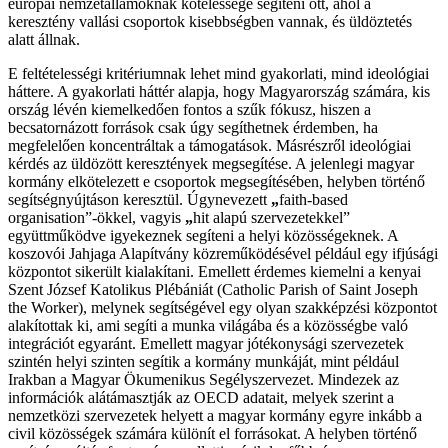
európai nemzetállamoknak kötelessége segíteni ott, ahol a
keresztény vallási csoportok kisebbségben vannak, és üldöztetés
alatt állnak.
E feltételességi kritériumnak lehet mind gyakorlati, mind ideológiai
háttere. A gyakorlati háttér alapja, hogy Magyarország számára, kis
ország lévén kiemelkedően fontos a szűk fókusz, hiszen a
becsatornázott források csak úgy segíthetnek érdemben, ha
megfelelően koncentráltak a támogatások. Másrészről ideológiai
kérdés az üldözött keresztények megsegítése. A jelenlegi magyar
kormány elkötelezett e csoportok megsegítésében, helyben történő
segítségnyújtáson keresztül. Úgynevezett
„
faith-based
organisation”-ökkel, vagyis
„
hit alapú szervezetekkel”
együttműködve igyekeznek segíteni a helyi közösségeknek. A
koszovói Jahjaga Alapítvány közreműködésével például egy ifjúsági
központot sikerült kialakítani. Emellett érdemes kiemelni a kenyai
Szent József Katolikus Plébániát (Catholic Parish of Saint Joseph
the Worker), melynek segítségével egy olyan szakképzési központot
alakítottak ki, ami segíti a munka világába és a közösségbe való
integrációt egyaránt. Emellett magyar jótékonysági szervezetek
szintén helyi szinten segítik a kormány munkáját, mint például
Irakban a Magyar Ökumenikus Segélyszervezet. Mindezek az
információk alátámasztják az OECD adatait, melyek szerint a
nemzetközi szervezetek helyett a magyar kormány egyre inkább a
civil közösségek számára különít el forrásokat. A helyben történő