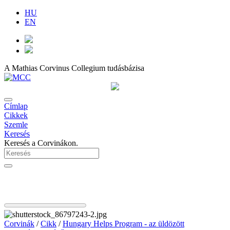
HU
EN
A Mathias Corvinus Collegium tudásbázisa
Címlap
Cikkek
Szemle
Keresés
Keresés a Corvinákon.
Corvinák
/
Cikk
/
Hungary Helps Program - az üldözött