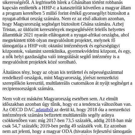
sikerességéről. A legfrissebb hírek a Ghánában történt robbanás
kapcsán említették a HHP-t: a katasztrófát követően a magyar állam
a program keretében 5 millió forint értékű gyorssegélyt biztosított a
nyugat-afrikai ország számára. Nem ez az első alkalom azonban,
hogy Magyarország segítséget biztosított Ghána számára. Azbej
Tristan, az üldözött keresztények megsegítéséért felelős helyettes
államtitkár 2021 nyarán ellátogatott a nyugat-afrikai országba, ahol
megtekintett több olyan megvalósított projektet, melynek fő
támogatója a HHP volt: oktatási intézmények és egészségügyi
központok, valamint szemklinika, gyermekvédelmi központ, és egy,
a nők helyi gazdaságba való integrálását segítő intézmény is a
megvalósított projektek közé sorolható.
Általános tény, hogy az olyan kis területtel és népességszámmal
rendelkező országok, mint Magyarország, jórészt nemzetközi
szereplőkön keresztül, multilaterális csatornákon át nyújt segítséget a
recipiensországok számára.
Nem volt ez másként Magyarország esetében sem. Az elmúlt
időszakban azonban úgy tűnik, hogy ez a tendencia változóban van.
Az OECD DAC
adataiból
az derül ki, hogy 2018 óta a nemzetközi
intézmények számára befizetett multilaterális segély aránya
csökkenőben van: míg 2017-ben 73,5 százalék, addig 2018-ban már
csak 54,7 százalék; 2019-ben pedig 49 százalék volt. Ez azonban
nem azt jelenti, hogy a magyar ODA (hivatalos fejlesztési támogatás