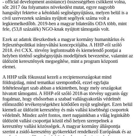
- official development assistance) összességében csökkent volna,
sőt: 2017 óta folyamatos növekedést mutat, egyre nagyobb
hangsúlyt fektetve a kétoldalú segítségnyújtásra, melyen belül is a
civil szervezetek számára nyújtott segélyek száma volt a
legkiemelkedőbb. 2019-ben a magyar bilaterális ODA több, mint
fele, (53,8 százalék) NGO-knak nyújtott támogatás volt.
Ezek az adatok illeszkednek a magyar kormány humanitárius és
fejlesztéspolitikai irányváltási koncepciójába. A HHP-ról szóló
2018. évi CXX. törvény legfontosabb és kiemelendő pontjai a
helyben történő segítségnyújtás modelljének bevezetése, valamint az
üldözött keresztények megsegítése, mint a program központi
elemei.
A HHP szűk fókusszal kezeli a recipiensországokat mind
földrajzilag, mind tematikai szempontból, ezzel egyfajta
feltételességet szab abban a tekintetben, hogy mely országokat
hivatott támogatni. A HHP-ról szóló 2018-as törvény ugyanis úgy
fogalmaz, hogy elsősorban a szabad vallásgyakorlás védelmét
előmozdító tevékenységekhez kötődően nyújt segítséget. Ezen belül
kiemeli az üldözött keresztény és más vallási kisebbségi csoportok
védelmét. Mindez azért fontos, mert napjainkban a világ leginkább
üldözött vallási csoportjai közül első helyen szerepelnek a
keresztény vallási közösségek. A magyar kormány álláspontja
szerint a zsidó-keresztény gyökerekkel rendelkező Európának és az