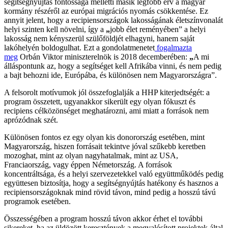
segítségnyújtás fontossága melletti másik legfőbb érv a magyar
kormány részéről az európai migrációs nyomás csökkentése. Ez
annyit jelent, hogy a recipiensországok lakosságának életszínvonalát
helyi szinten kell növelni, így a
„
jobb élet reményében” a helyi
lakosság nem kényszerül szülőföldjét elhagyni, hanem saját
lakóhelyén boldogulhat. Ezt a gondolatmenetet
fogalmazta
meg
Orbán Viktor miniszterelnök is 2018 decemberében:
„
A mi
álláspontunk az, hogy a segítséget kell Afrikába vinni, és nem pedig
a bajt behozni ide, Európába, és különösen nem Magyarországra”.
A felsorolt motívumok jól összefoglalják a HHP kiterjedtségét: a
program összetett, ugyanakkor sikerült egy olyan fókuszt és
recipiens célközönséget meghatározni, ami miatt a források nem
aprózódnak szét.
Különösen fontos ez egy olyan kis donorország esetében, mint
Magyarország, hiszen forrásait tekintve jóval szűkebb keretben
mozoghat, mint az olyan nagyhatalmak, mint az USA,
Franciaország, vagy éppen Németország. A források
koncentráltsága, és a helyi szervezetekkel való együttműködés pedig
együttesen biztosítja, hogy a segítségnyújtás hatékony és hasznos a
recipiensországoknak mind rövid távon, mind pedig a hosszú távú
programok esetében.
Összességében a program hosszú távon akkor érhet el további
sikereket, ha az üldözött keresztények a megvalósított projektek által