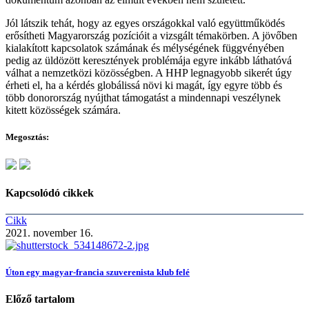
Jól látszik tehát, hogy az egyes országokkal való együttműködés
erősítheti Magyarország pozícióit a vizsgált témakörben. A jövőben
kialakított kapcsolatok számának és mélységének függvényében
pedig az üldözött keresztények problémája egyre inkább láthatóvá
válhat a nemzetközi közösségben. A HHP legnagyobb sikerét úgy
érheti el, ha a kérdés globálissá növi ki magát, így egyre több és
több donorország nyújthat támogatást a mindennapi veszélynek
kitett közösségek számára.
Megosztás:
Kapcsolódó cikkek
Cikk
2021. november 16.
Úton egy magyar-francia szuverenista klub felé
Előző tartalom