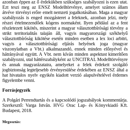
azonban éppen az ő érdekükben szükséges szabályozni is ezen utat.
Ezt teszi meg az ENSZ Modelltörvénye, amelyet számos állam
átvéve törvényi erőre emelt nemzeti jogalkotásában. Maga a magyar
szabályozás is enged mozgásteret a feleknek, azonban jelzi, mely
részei értelmezendőek kógens normaként. Ilyen például az a fent
részletezett kikötés, miszerint a magyar választottbírósági törvény a
strikt territorialitás talaján áll, vagyis magyarországi székhelyű
választottbíróság kikötése esetén minden esetben a lex loci arbitri,
vagyis a választottbírósági eljárás helyének joga (magyar
viszonylatban a Vbt.) alkalmazandó, ennek minden előnyével és
hátrányával együtt. A Vbt. nem kíván minden aspektust kimerítően
szabályozni, utal háttérszabályként az UNCITRAL Modelltörvényre
és annak magyarázataira, amelyeket a felek érdekeit szolgáló
jogbiztonság legteljesebb érvényesülése érdekében az ENSZ által a
hat hivatalos nyelv egyikén kiadott verzió alapulvételével érdemes
figyelembe venni.
Forrásjegyzék
A Polgári Perrendtartás és a kapcsolódó jogszabályok kommentárja.
Szerkesztő: Varga István. HVG Orac Lap- és Könyvkiadó Kft.
Budapest, 2018.
Megosztás: