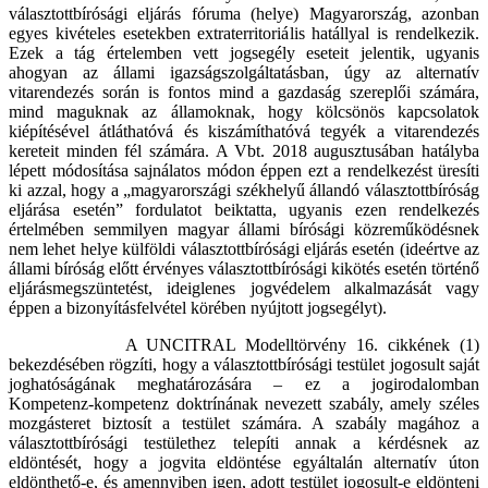
választottbírósági eljárás fóruma (helye) Magyarország, azonban
egyes kivételes esetekben extraterritoriális hatállyal is rendelkezik.
Ezek a tág értelemben vett jogsegély eseteit jelentik, ugyanis
ahogyan az állami igazságszolgáltatásban, úgy az alternatív
vitarendezés során is fontos mind a gazdaság szereplői számára,
mind maguknak az államoknak, hogy kölcsönös kapcsolatok
kiépítésével átláthatóvá és kiszámíthatóvá tegyék a vitarendezés
kereteit minden fél számára. A Vbt. 2018 augusztusában hatályba
lépett módosítása sajnálatos módon éppen ezt a rendelkezést üresíti
ki azzal, hogy a „magyarországi székhelyű állandó választottbíróság
eljárása esetén” fordulatot beiktatta, ugyanis ezen rendelkezés
értelmében semmilyen magyar állami bírósági közreműködésnek
nem lehet helye külföldi választottbírósági eljárás esetén (ideértve az
állami bíróság előtt érvényes választottbírósági kikötés esetén történő
eljárásmegszüntetést, ideiglenes jogvédelem alkalmazását vagy
éppen a bizonyításfelvétel körében nyújtott jogsegélyt).
A UNCITRAL Modelltörvény 16. cikkének (1)
bekezdésében rögzíti, hogy a választottbírósági testület jogosult saját
joghatóságának meghatározására – ez a jogirodalomban
Kompetenz-kompetenz doktrínának nevezett szabály, amely széles
mozgásteret biztosít a testület számára. A szabály magához a
választottbírósági testülethez telepíti annak a kérdésnek az
eldöntését, hogy a jogvita eldöntése egyáltalán alternatív úton
eldönthető-e, és amennyiben igen, adott testület jogosult-e eldönteni