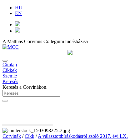
HU
EN
A Mathias Corvinus Collegium tudásbázisa
Címlap
Cikkek
Szemle
Keresés
Keresés a Corvinákon.
Corvinák
/
Cikk
/
A választottbíráskodásról szóló 2017. évi LX.