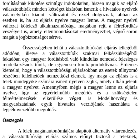
fordításának kikötése szintúgy indokolatlan, hiszen maguk az eljáró
választottbírák minden kétséget kizáróan ismerik a hivatalos nyelvek
valamelyikén kiadott változatot és ezzel dolgoznak, abban az
esetben is, ha az eljárás nyelve magyar lenne. A magyar nyelvű
változat kötelező alkalmazandósága magában rejti a félrefordítás
veszélyeit is, amely ellentmondásokat eredményezhet, végső soron
magát a jogbiztonságot sértve.
Összességében tehát a választottbírósági eljárás jellegéből
adódóan, illetve a választottbírák szakmai felkészültségéből
fakadóan egy magyar fordításból való kiindulás nemcsak felesleges
rendelkezésnek tűnik, de egyenesen kontraproduktívnak. Érdemes
kiemelni, hogy a választottbírósági eljárásokban az esetek túlnyomó
részében fellelhetőek nemzetközi elemek, így maga az eljárás is a
felek mindegyike számára ismert nyelven zajlik, amely ritkán jelenti
a magyar nyelvet. Amennyiben mégis a magyar lenne az eljárás
nyelve, úgy az egyértelműbb megértés és a szükségtelen
félreértelmezések elkerülése végett is Modelltörvény és
magyarázatainak egyik hivatalos verziójának használata a
legcélravezetőbb megoldás.
Összegzés
A felek magánautonómiájára alapított alternatív vitarendezés,
a választottbírósági eljárás számos előnyt biztosít a feleknek,