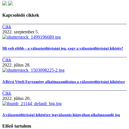
Kapcsolódó cikkek
Cikk
2022. szeptember 5.
Mi volt előbb – a választottbírósági jog, vagy a választottbírósági kikötés?
Cikk
2022. július 28.
A Bécsi Vételi Egyezmény alkalmazandósága a választottbírósági kikötésre
Cikk
2022. július 20.
A választottbírósági kikötésre jogválasztás hiányában alkalmazandó jog
Előző tartalom