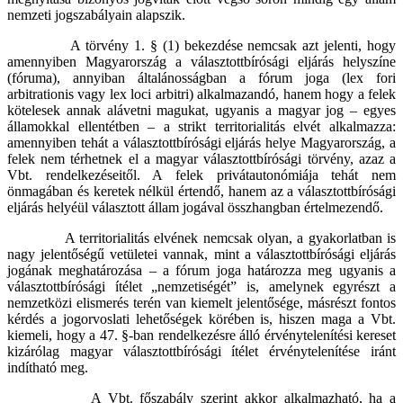
nemzeti jogszabályain alapszik.
A törvény 1. § (1) bekezdése nemcsak azt jelenti, hogy
amennyiben Magyarország a választottbírósági eljárás helyszíne
(fóruma), annyiban általánosságban a fórum joga (lex fori
arbitrationis vagy lex loci arbitri) alkalmazandó, hanem hogy a felek
kötelesek annak alávetni magukat, ugyanis a magyar jog – egyes
államokkal ellentétben – a strikt territorialitás elvét alkalmazza:
amennyiben tehát a választottbírósági eljárás helye Magyarország, a
felek nem térhetnek el a magyar választottbírósági törvény, azaz a
Vbt. rendelkezéseitől. A felek privátautonómiája tehát nem
önmagában és keretek nélkül értendő, hanem az a választottbírósági
eljárás helyéül választott állam jogával összhangban értelmezendő.
A territorialitás elvének nemcsak olyan, a gyakorlatban is
nagy jelentőségű vetületei vannak, mint a választottbírósági eljárás
jogának meghatározása – a fórum joga határozza meg ugyanis a
választottbírósági ítélet „nemzetiségét” is, amelynek egyrészt a
nemzetközi elismerés terén van kiemelt jelentősége, másrészt fontos
kérdés a jogorvoslati lehetőségek körében is, hiszen maga a Vbt.
kiemeli, hogy a 47. §-ban rendelkezésre álló érvénytelenítési kereset
kizárólag magyar választottbírósági ítélet érvénytelenítése iránt
indítható meg.
A Vbt. főszabály szerint akkor alkalmazható, ha a