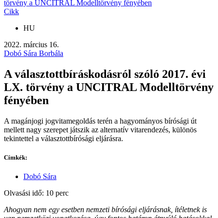
törvény a UNCITRAL Modelltörvény fényében
Cikk
HU
2022. március 16.
Dobó Sára Borbála
A választottbíráskodásról szóló 2017. évi
LX. törvény a UNCITRAL Modelltörvény
fényében
A magánjogi jogvitamegoldás terén a hagyományos bírósági út
mellett nagy szerepet játszik az alternatív vitarendezés, különös
tekintettel a választottbírósági eljárásra.
Címkék:
Dobó Sára
Olvasási idő: 10 perc
Ahogyan nem egy esetben nemzeti bírósági eljárásnak, ítéletnek is