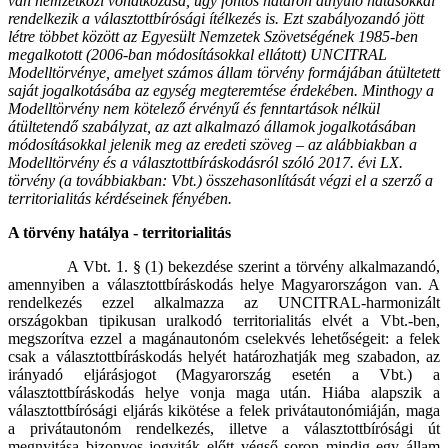
van nemzetközi vonatkozása, úgy fontos határon átnyúló hatásokkal
rendelkezik a választottbírósági ítélkezés is. Ezt szabályozandó jött
létre többet között az Egyesült Nemzetek Szövetségének 1985-ben
megalkotott (2006-ban módosításokkal ellátott) UNCITRAL
Modelltörvénye, amelyet számos állam törvény formájában átültetett
saját jogalkotásába az egység megteremtése érdekében. Minthogy a
Modelltörvény nem kötelező érvényű és fenntartások nélkül
átültetendő szabályzat, az azt alkalmazó államok jogalkotásában
módosításokkal jelenik meg az eredeti szöveg – az alábbiakban a
Modelltörvény és a választottbíráskodásról szóló 2017. évi LX.
törvény (a továbbiakban: Vbt.) összehasonlítását végzi el a szerző a
territorialitás kérdéseinek fényében.
A törvény hatálya - territorialitás
A Vbt. 1. § (1) bekezdése szerint a törvény alkalmazandó,
amennyiben a választottbíráskodás helye Magyarországon van. A
rendelkezés ezzel alkalmazza az UNCITRAL-harmonizált
országokban tipikusan uralkodó territorialitás elvét a Vbt.-ben,
megszorítva ezzel a magánautonóm cselekvés lehetőségeit: a felek
csak a választottbíráskodás helyét határozhatják meg szabadon, az
irányadó eljárásjogot (Magyarország esetén a Vbt.) a
választottbíráskodás helye vonja maga után. Hiába alapszik a
választottbírósági eljárás kikötése a felek privátautonómiáján, maga
a privátautonóm rendelkezés, illetve a választottbírósági út
megnyitása bizonyos jogviták előtt végső soron mindig egy állam