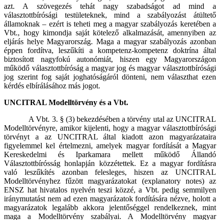
azt. A szövegezés tehát nagy szabadságot ad mind a
választottbírósági testületeknek, mind a szabályozást átültető
államoknak – ezért is teheti meg a magyar szabályozás keretében a
Vbt., hogy kimondja saját kötelező alkalmazását, amennyiben az
eljárás helye Magyarország. Maga a magyar szabályozás azonban
éppen fordítva, leszűkíti a kompetenz-kompetenz doktrína által
biztosított nagyfokú autonómiát, hiszen egy Magyarországon
működő választottbíróság a magyar jog és magyar választottbírósági
jog szerint fog saját joghatóságáról dönteni, nem választhat ezen
kérdés elbírálásához más jogot.
UNCITRAL Modelltörvény és a Vbt.
A Vbt. 3. § (3) bekezdésében a törvény utal az UNCITRAL
Modelltörvényre, amikor kijelenti, hogy a magyar választottbírósági
törvényt a az UNCITRAL által kiadott azon magyarázataira
figyelemmel kel értelmezni, amelyek magyar fordítását a Magyar
Kereskedelmi és Iparkamara mellett működő Állandó
Választottbírósság honlapján közzétettek. Ez a magyar fordításra
való leszűkítés azonban felesleges, hiszen az UNCITRAL
Modelltörvényhez fűzött magyarázatokat (explanatory notes) az
ENSZ hat hivatalos nyelvén teszi közzé, a Vbt. pedig semmilyen
iránymutatást nem ad ezen magyarázatok fordítására nézve, holott a
magyarázatok legalább akkora jelentőséggel rendelkeznek, mint
maga a Modelltörvény szabályai. A Modelltörvény magyar