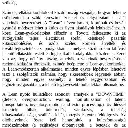
szükség.
Számos, ellátási korlátokkal küzdő ország vizsgálja, hogyan lehetne
csökkenteni a szűk keresztmetszeteket és felgyorsítani a saját
vakcinák bevezetését. A "Lean" néven ismert, kipróbált és bevált
gyártási módszer lehet a kulcs az ilyen akadályok leküzdéséhez. A
korai Lean-gyakorlatokat először a Toyota fejlesztette ki az
autógyártás teljes életciklusa során keletkező pazarlás
kiküszöbölésére, és azóta széles körben átvették és
továbbfejlesztették az iparágakban - amelyek közül sokan kihívást
jelentő ellátási/keresleti és logisztikai akadályokkal küzdenek. Ezért
van az, hogy néhány ország, amelyik a vakcinák bevezetésének
racionalizálására törekszik, szintén beépítette a Lean-gyakorlatokat.
A Lean-módszertan alkalmazása minden egyes lépésben lehetővé
teszi a szolgáltatók számára, hogy sikeresebbek legyenek abban,
hogy minden egyes személyt a lehető leggyorsabban és
legbiztonságosabban, a lehető legkevesebb hulladékkal oltsanak be.
A Lean nyolc hulladékot azonosít, amelyek a "DOWNTIME"
(defects, overproduction, waiting, non-utilization of talent,
transportation, inventory, motion and extra processing.) rövidítéssel
ismertek: hibák, túltermelés, várakozás, a tehetség
kihasználatlansága, szállítás, leltár, mozgás és extra feldolgozás. Az
oltóhelyeknek össze kell hangolniuk a kulcsfontosságú
mérőszámokat (a szükséges oltóanyagok, a betegek és az