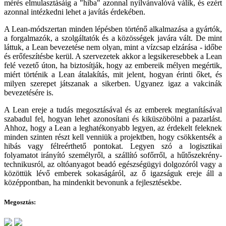
mérés elmulasztásáig a "hiba" azonnal nyilvánvalóvá válik, és ezért
azonnal intézkedni lehet a javítás érdekében.
A Lean-módszertan minden lépésben történő alkalmazása a gyártók,
a forgalmazók, a szolgáltatók és a közösségek javára vált. De mint
láttuk, a Lean bevezetése nem olyan, mint a vízcsap elzárása - időbe
és erőfeszítésbe kerül. A szervezetek akkor a legsikeresebbek a Lean
felé vezető úton, ha biztosítják, hogy az embereik mélyen megértik,
miért történik a Lean átalakítás, mit jelent, hogyan érinti őket, és
milyen szerepet játszanak a sikerben. Ugyanez igaz a vakcinák
bevezetésére is.
A Lean ereje a tudás megosztásával és az emberek megtanításával
szabadul fel, hogyan lehet azonosítani és kiküszöbölni a pazarlást.
Ahhoz, hogy a Lean a leghatékonyabb legyen, az érdekelt feleknek
minden szinten részt kell venniük a projektben, hogy csökkentsék a
hibás vagy félreérthető pontokat. Legyen szó a logisztikai
folyamatot irányító személyről, a szállító sofőrről, a hűtőszekrény-
technikusról, az oltóanyagot beadó egészségügyi dolgozóról vagy a
közöttük lévő emberek sokaságáról, az ő igazságuk ereje áll a
középpontban, ha mindenkit bevonunk a fejlesztésekbe.
Megosztás: