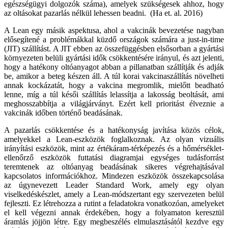
egészségügyi dolgozók száma), amelyek szükségesek ahhoz, hogy
az oltásokat pazarlás nélkül lehessen beadni. (Ha et. al. 2016)
A Lean egy másik aspektusa, ahol a vakcinák bevezetése nagyban
elősegítené a problémákkal küzdő országok számára a just-in-time
(JIT) szállítást. A JIT ebben az összefüggésben elsősorban a gyártási
környezeten belüli gyártási idők csökkentésére irányul, és azt jelenti,
hogy a hatékony oltóanyagot abban a pillanatban szállítják és adják
be, amikor a beteg készen áll. A túl korai vakcinaszállítás növelheti
annak kockázatát, hogy a vakcina megromlik, mielőtt beadható
lenne, míg a túl késői szállítás lelassítja a lakosság beoltását, ami
meghosszabbítja a világjárványt. Ezért kell prioritást élveznie a
vakcinák időben történő beadásának.
A pazarlás csökkentése és a hatékonyság javítása közös célok,
amelyekkel a Lean-eszközök foglalkoznak. Az olyan vizuális
irányítási eszközök, mint az értékáram-térképezés és a hőmérséklet-
ellenőrző eszközök futtatási diagramjai egységes tudásforrást
teremtenek az oltóanyag beadásának sikeres végrehajtásával
kapcsolatos információkhoz. Mindezen eszközök összekapcsolása
az úgynevezett Leader Standard Work, amely egy olyan
viselkedéskészlet, amely a Lean-módszertant egy szervezeten belül
fejleszti. Ez létrehozza a rutint a feladatokra vonatkozóan, amelyeket
el kell végezni annak érdekében, hogy a folyamaton keresztül
áramlás jöjjön létre. Egy megbeszélés elmulasztásától kezdve egy