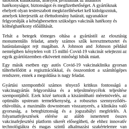
sablonok kialakítását, amelyek javíthatnák az általános
hatékonyságot, biztonságot és megfizethetőséget. A gyártóknak
ehelyett olyan testreszabott megközelítéseket kell kidolgozniuk,
amelyek kiterjesztik az élettudomány határait, ugyanakkor
felgyorsítják a kétségbeesetten szükséges vakcinák hatékony és
költséghatékony előállítását.
Tehát a betegek tömeges oltása a gyártástól az elosztásig
monumentális feladat, amely számos szűk keresztmetszetet és
hatástalanságot rejt magában. A Johnson and Johnson például
nemrégiben kénytelen volt 15 millió Covid-19 vakcinát selejtezni az
egyik gyártóüzemben elkövetett minőségi hibák miatt.
Egy másik esetben egy autós Covid-19 vakcinaklinika gyorsan
túlterhelődött a regisztrációkkal, és összeomlott a számítógépes
rendszere, ennek a megoldása is nagy feladat.
Gyártási szempontból számos tényező kritikus fontosságú a
vakcinagyártás felgyorsítása és a teljesítménycélok teljesítése
szempontjából. Ezek közé tartozik a kiszámítható méretnövelés, az
optimális upstream termelékenység, a robusztus szennyeződés-
eltávolítás, a maximális downstream visszanyerés, a klinikára való
gyorsaság, a betegbiztonság és a jogszabályi megfelelés. A
folyamatfejlesztések elérése az alább ismertetett összes
vakcinafejlesztési platform sikerét elősegítheti, de ehhez innovatív
technológiákra és magas szintű alkalmazási szakértelemre van