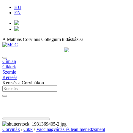
HU
EN
A Mathias Corvinus Collegium tudásbázisa
Címlap
Cikkek
Szemle
Keresés
Keresés a Corvinákon.
Corvinák
/
Cikk
/
Vaccinagyártás és lean menedzsment