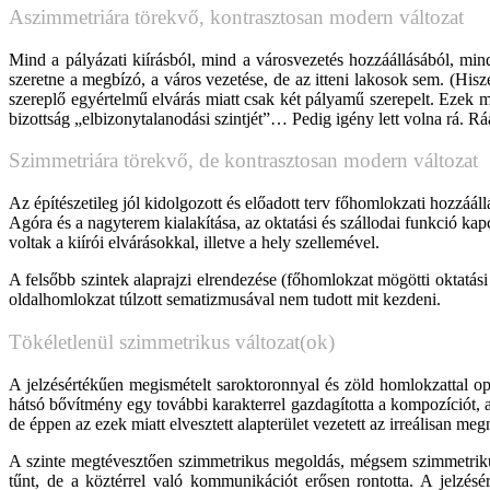
Aszimmetriára törekvő, kontrasztosan modern változat
Mind a pályázati kiírásból, mind a városvezetés hozzáállásából, mi
szeretne a megbízó, a város vezetése, de az itteni lakosok sem. (Hisz
szereplő egyértelmű elvárás miatt csak két pályamű szerepelt. Ezek 
bizottság „elbizonytalanodási szintjét”… Pedig igény lett volna rá. Ráa
Szimmetriára törekvő, de kontrasztosan modern változat
Az építészetileg jól kidolgozott és előadott terv főhomlokzati hozzááll
Agóra és a nagyterem kialakítása, az oktatási és szállodai funkció kap
voltak a kiírói elvárásokkal, illetve a hely szellemével.
A felsőbb szintek alaprajzi elrendezése (főhomlokzat mögötti oktatási 
oldalhomlokzat túlzott sematizmusával nem tudott mit kezdeni.
Tökéletlenül szimmetrikus változat(ok)
A jelzésértékűen megismételt saroktoronnyal és zöld homlokzattal o
hátsó bővítmény egy további karakterrel gazdagította a kompozíciót, 
de éppen az ezek miatt elvesztett alapterület vezetett az irreálisan m
A szinte megtévesztően szimmetrikus megoldás, mégsem szimmetrikus, 
tűnt, de a köztérrel való kommunikációt erősen rontotta. A jelzés