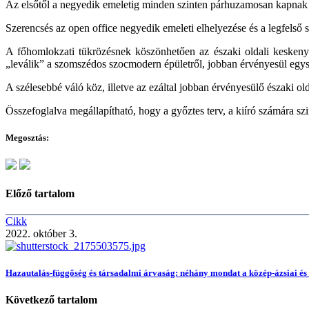
Az elsőtől a negyedik emeletig minden szinten párhuzamosan kapnak hel
Szerencsés az open office negyedik emeleti elhelyezése és a legfelső s
A főhomlokzati tükrözésnek köszönhetően az északi oldali keskeny kö
„leválik” a szomszédos szocmodern épületről, jobban érvényesül egység
A szélesebbé váló köz, illetve az ezáltal jobban érvényesülő északi ol
Összefoglalva megállapítható, hogy a győztes terv, a kiíró számára sz
Megosztás:
Előző tartalom
Cikk
2022. október 3.
Hazautalás-függőség és társadalmi árvaság: néhány mondat a közép-ázsiai és k
Következő tartalom