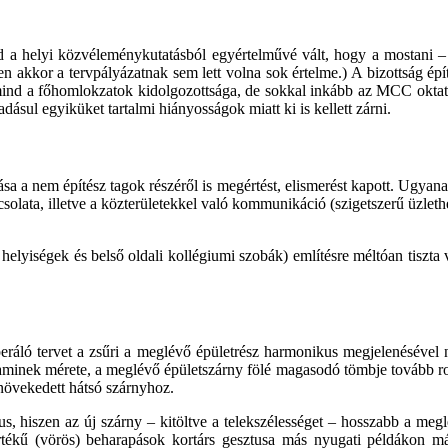
nd a helyi közvéleménykutatásból egyértelművé vált, hogy a mostani –
en akkor a tervpályázatnak sem lett volna sok értelme.) A bizottság épít
mind a főhomlokzatok kidolgozottsága, de sokkal inkább az MCC oktatás
dásul egyiküket tartalmi hiányosságok miatt ki is kellett zárni.
ása a nem építész tagok részéről is megértést, elismerést kapott. Ugyanakk
csolata, illetve a közterületekkel való kommunikáció (szigetszerű üzlet
helyiségek és belső oldali kollégiumi szobák) említésre méltóan tiszta vo
peráló tervet a zsűri a meglévő épületrész harmonikus megjelenésével 
aminek mérete, a meglévő épületszárny fölé magasodó tömbje tovább ronto
egnövekedett hátsó szárnyhoz.
hiszen az új szárny – kitöltve a telekszélességet – hosszabb a meglé
értékű (vörös) beharapások kortárs gesztusa más nyugati példákon m