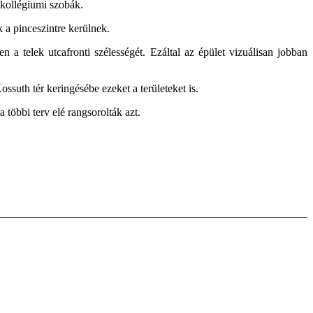
a kollégiumi szobák.
k a pinceszintre kerülnek.
 a telek utcafronti szélességét. Ezáltal az épület vizuálisan jobban
ssuth tér keringésébe ezeket a területeket is.
 többi terv elé rangsorolták azt.