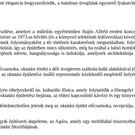
ti elegancia leegyszerűsödik, a hatalmas üvegfalak egyszerű lyukarch
gészítése, amelyet a műleírás egyértelműen Hajós Alfréd eredeti kon
özésre az 1973-as bővítés (és a környező telektömb ledózerolása) következ
 ennek folyományaként a tér történeti karakterének megtartásában, fo
ektúrát, így az épületben nincs stílustörés, még ha ezáltal a hátsó homlo
bjének mérete, hangsúlyossága is indokolja, amelynek architektúrája
őcsarnoka, oktatási tömb) a déli üvegterem szálloda-hallá alakításával jó
és az oktatási épületrész önálló reprezentatív közlekedői megfelelő helye
 elhelyezkedő ún. kulturális főutca, amely folytatódik a főtengelyi bejá
az oktatási épületrész bejárata, az ehhez kapcsolódó kávézó és egy könyv
értelmezhetően jelenik meg az oktatási épület előcsarnoka, recepciója
yik építészeti alapeleme, az Agóra, amely egy mobilfallal összenyitha
atási filozófiájának.