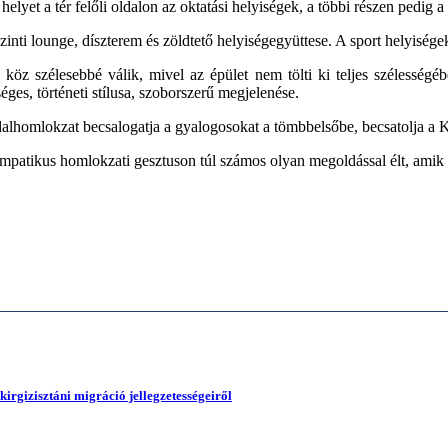
yet a tér felőli oldalon az oktatási helyiségek, a többi részen pedig 
zinti lounge, díszterem és zöldtető helyiségegyüttese. A sport helyisége
z szélesebbé válik, mivel az épület nem tölti ki teljes szélességében
es, történeti stílusa, szoborszerű megjelenése.
dalhomlokzat becsalogatja a gyalogosokat a tömbbelsőbe, becsatolja a Ko
impatikus homlokzati gesztuson túl számos olyan megoldással élt, amik a
irgizisztáni migráció jellegzetességeiről