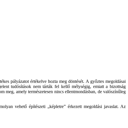
rtékes pályázatot értékelve hozta meg döntését. A győztes megoldásai
lent tudósítások nem tárták fel kellő mélységig, emiatt a bizottság
om meg, amely természetesen nincs ellentmondásban, de valószínűleg
lyan vehető építészeti „képletre” érkezett megoldási javaslat. Az