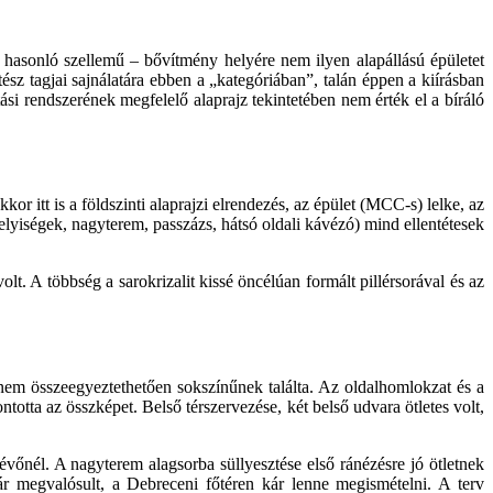
 hasonló szellemű – bővítmény helyére nem ilyen alapállású épületet
ész tagjai sajnálatára ebben a „kategóriában”, talán éppen a kiírásban
i rendszerének megfelelő alaprajz tekintetében nem érték el a bíráló
or itt is a földszinti alaprajzi elrendezés, az épület (MCC-s) lelke, az
helyiségek, nagyterem, passzázs, hátsó oldali kávézó) mind ellentétesek
lt. A többség a sarokrizalit kissé öncélúan formált pillérsorával és az
nem összeegyeztethetően sokszínűnek találta. Az oldalhomlokzat és a
tta az összképet. Belső térszervezése, két belső udvara ötletes volt,
vőnél. A nagyterem alagsorba süllyesztése első ránézésre jó ötletnek
ár megvalósult, a Debreceni főtéren kár lenne megismételni. A terv