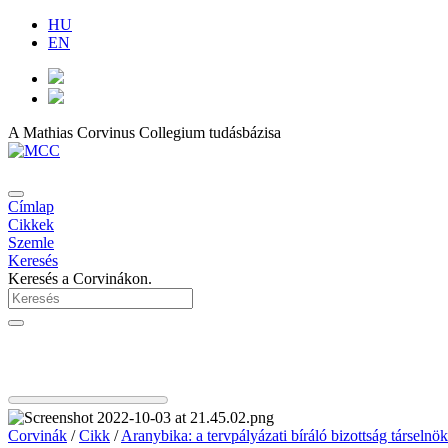
HU
EN
A Mathias Corvinus Collegium tudásbázisa
Címlap
Cikkek
Szemle
Keresés
Keresés a Corvinákon.
Corvinák
/
Cikk
/
Aranybika: a tervpályázati bíráló bizottság társelnö