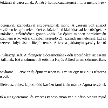
itektúrával párosulnak. A hátsó homlokzatmagasság itt is megnőtt egy
cepciójával, szándékával egybevágónak mond. A „sosem volt állapot
tében létrejött telekméret és közterületi kialakítás ad lehetőséget, az
lytatásában, erősítésében gondolkodik. Az épület minden homlokzatán
kzat nem is követi a kiírásban szereplő 21. századi megjelenést. Ezt az
 szerves folytatása a főépületének. A terv a párkánymagasság lehető
l választja szét. A főtengely előcsarnokának déli lépcsőházát az északi
t találnak. Ezt a szimmetriát erősíti a Hajós Alfréd terem szimmetrikus,
ratnál, illetve az új épületrészben is. Ezáltal egy flexibilis térsorba
esbolt.
, illetve az ehhez kapcsolódó kávézó (ami talán már az Agóra részének
tó a Nagyteremmel és szerves kapcsolatban van a hátsó oldalra nyíló