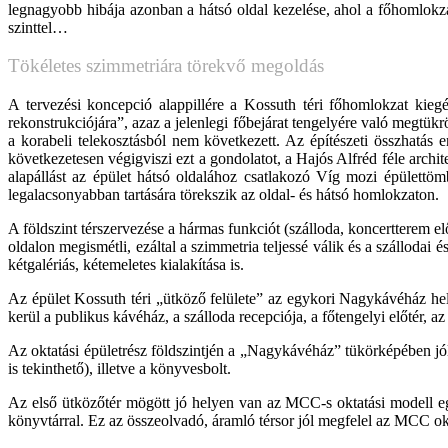
legnagyobb hibája azonban a hátsó oldal kezelése, ahol a főhomlokza
szinttel…
Tökéletes szimmetriára törekvő megoldás
A tervezési koncepció alappillére a Kossuth téri főhomlokzat kie
rekonstrukciójára”, azaz a jelenlegi főbejárat tengelyére való megtükr
a korabeli telekosztásból nem következett. Az építészeti összhatás
következetesen végigviszi ezt a gondolatot, a Hajós Alfréd féle archit
alapállást az épület hátsó oldalához csatlakozó Víg mozi épülettöm
legalacsonyabban tartására törekszik az oldal- és hátsó homlokzaton.
A földszint térszervezése a hármas funkciót (szálloda, koncertterem el
oldalon megismétli, ezáltal a szimmetria teljessé válik és a szállodai 
kétgalériás, kétemeletes kialakítása is.
Az épület Kossuth téri „ütköző felülete” az egykori Nagykávéház helyén
kerül a publikus kávéház, a szálloda recepciója, a főtengelyi előtér, 
Az oktatási épületrész földszintjén a „Nagykávéház” tükörképében jól
is tekinthető), illetve a könyvesbolt.
Az első ütközőtér mögött jó helyen van az MCC-s oktatási modell eg
könyvtárral. Ez az összeolvadó, áramló térsor jól megfelel az MCC okt