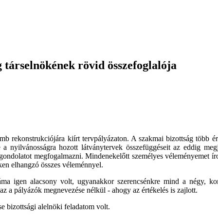
g társelnökének rövid összefoglalója
ömb rekonstrukciójára kiírt tervpályázaton. A szakmai bizottság több é
 a nyilvánosságra hozott látványtervek összefüggéseit az eddig megje
ó gondolatot megfogalmazni. Mindenekelőtt személyes véleményemet ír
seken elhangzó összes véleménnyel.
ma igen alacsony volt, ugyanakkor szerencsénkre mind a négy, komo
a pályázók megnevezése nélkül - ahogy az értékelés is zajlott.
e bizottsági alelnöki feladatom volt.