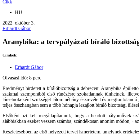
Cikk
HU
2022. október 3.
Erhardt Gábor
Aranybika: a tervpályázati bíráló bizottsá
Címkék:
Erhardt Gábor
Olvasási idő: 8 perc
Eredményt hirdetett a bírálóbizottság a debreceni Aranybika épülett
szakmai szempontból első ránézésre szokatlannak tűnhetnek, illetve
társelnökeként szükségét látom néhány észrevételt és megfontoland
teljes összhangban sem a több hónapja lezajlott bíráló bizottsági ülé
Elsőként azt kell megállapítanunk, hogy a beadott pályaművek szá
alábbiakban ezeket veszem számba, szándékosan anonim módon, - azaz 
Részletesebben az első helyezett tervet ismertetem, amelynek értékelés