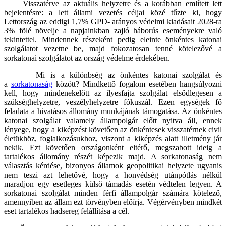
Visszatérve az aktuális helyzetre és a korábban említett lett
bejelentésre: a lett állami vezetés céljai közé tűzte ki, hogy
Lettország az eddigi 1,7% GPD- arányos védelmi kiadásait 2028-ra
3% fölé növelje a napjainkban zajló háborús eseményekre való
tekintettel. Mindennek részeként pedig eleinte önkéntes katonai
szolgálatot vezetne be, majd fokozatosan tenné kötelezővé a
sorkatonai szolgálatot az ország védelme érdekében.
Mi is a különbség az önkéntes katonai szolgálat és
a
sorkatonaság
között? Mindkettő fogalom esetében hangsúlyozni
kell, hogy mindenekelőtt az ilyesfajta szolgálat elsődlegesen a
szükséghelyzetre, veszélyhelyzetre fókuszál. Ezen egységek fő
feladata a hivatásos állomány munkájának támogatása. Az önkéntes
katonai szolgálat valamely állampolgár előtt nyitva áll, ennek
lényege, hogy a kiképzést követően az önkéntesek visszatérnek civil
életükhöz, foglalkozásukhoz, viszont a kiképzés alatt illetmény jár
nekik. Ezt követően országonként eltérő, megszabott ideig a
tartalékos állomány részét képezik majd. A sorkatonaság nem
választás kérdése, bizonyos államok geopolitikai helyzete ugyanis
nem teszi azt lehetővé, hogy a honvédség utánpótlás nélkül
maradjon egy esetleges külső támadás esetén védtelen legyen. A
sorkatonai szolgálat minden férfi állampolgár számára kötelező,
amennyiben az állam ezt törvényben előírja. Végérvényben mindkét
eset tartalékos hadsereg felállítása a cél.