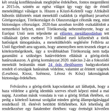
két ország konfliktusának megfejtése érdekében, fontos megemlíteni
a 2015-ös, szintén az egész világot így vagy úgy de érintő
menekültügyi válságot is. Hiszen a Közel-Keletről vagy Afrikából
háborús üldöztetés miatt menekülő családok (a régióban) javarészt
Görögországot, Törökországot és Olaszországot célozták meg, mint
biztonságos célországot. 2020-ban azonban tovább eszkalálódott a
nemzetközi helyzet, mivel Törökország nehezményezte, hogy az
Európai Unió nem teljesítette az
előzetes megállapodásban
tett
vállalásait (jelen esetben 3+3 milliárd euró kifizetését a török
hatóságok támogatására, a menekültkérdés segítésére Felhívta az
Unió figyelmét arra ugyanis, hogy amennyiben nem tesznek eleget a
kötelezettségeiknek, úgy a továbbiakban Törökország nem tudja
garantálni a szükséges határvédelem ellátását a görög-török
határszakaszon. A görög kormányzat 2020. március 2-án a fokozódó
menekült beáramlás miatt
24 órás éleslőszeres
hadgyakorlatot
rendelt el országuk határainak védelme, valamint az érintett szigetek
(Leszbosz, Kiosz, Szémosz, Lérosz és Kósz) lakosságának
biztonsága érdekében.
Felvázolva a görög-török kapcsolatokat azt láthatjuk, hogy a
haza védelme a görög identitás szerves részét képezi mind a mai
napig. Azonban másik vonulata is van a görög férfiak életében, ez
pedig a kötelező katonai szolgálat minden görög állampolgársággal
rendelkező 18. életévét betöltött férfiéletében. Két lehetőség áll
rendelkezésre egy fiatalember életében: vagy érettségit követően