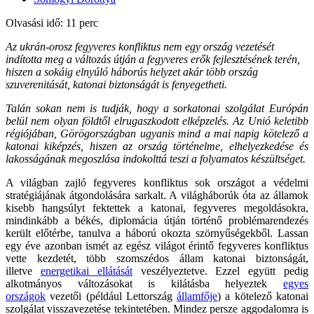
Olvasási idő: 11 perc
Az ukrán-orosz fegyveres konfliktus nem egy ország vezetését
indította meg a változás útján a fegyveres erők fejlesztésének terén,
hiszen a sokáig elnyúló háborús helyzet akár több ország
szuverenitását, katonai biztonságát is fenyegetheti.
Talán sokan nem is tudják, hogy a sorkatonai szolgálat Európán
belül nem olyan földtől elrugaszkodott elképzelés. Az Unió keletibb
régiójában, Görögországban ugyanis mind a mai napig kötelező a
katonai kiképzés, hiszen az ország történelme, elhelyezkedése és
lakosságának megoszlása indokolttá teszi a folyamatos készültséget.
A világban zajló fegyveres konfliktus sok országot a védelmi
stratégiájának átgondolására sarkalt. A világháborúk óta az államok
kisebb hangsúlyt fektettek a katonai, fegyveres megoldásokra,
mindinkább a békés, diplomácia útján történő problémarendezés
került előtérbe, tanulva a háború okozta szörnyűségekből. Lassan
egy éve azonban ismét az egész világot érintő fegyveres konfliktus
vette kezdetét, több szomszédos állam katonai biztonságát,
illetve
energetikai ellátását
veszélyeztetve. Ezzel együtt pedig
alkotmányos változásokat is kilátásba helyeztek
egyes
országok
vezetői (például Lettország
államfője
) a kötelező katonai
szolgálat visszavezetése tekintetében. Mindez persze aggodalomra is