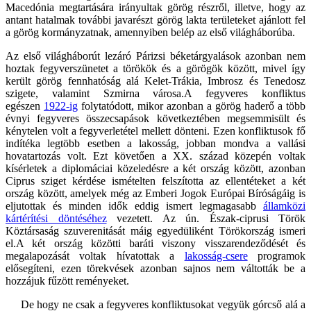
Macedónia megtartására irányultak görög részről, illetve, hogy az
antant hatalmak további javarészt görög lakta területeket ajánlott fel
a görög kormányzatnak, amennyiben belép az első világháborúba.
Az első világháborút lezáró Párizsi béketárgyalások azonban nem
hoztak fegyverszünetet a törökök és a görögök között, mivel így
került görög fennhatóság alá Kelet-Trákia, Imbrosz és Tenedosz
szigete, valamint Szmirna városa.A fegyveres konfliktus
egészen
1922-ig
folytatódott, mikor azonban a görög haderő a több
évnyi fegyveres összecsapások következtében megsemmisült és
kénytelen volt a fegyverletétel mellett dönteni. Ezen konfliktusok fő
indítéka legtöbb esetben a lakosság, jobban mondva a vallási
hovatartozás volt. Ezt követően a XX. század közepén voltak
kísérletek a diplomáciai közeledésre a két ország között, azonban
Ciprus sziget kérdése ismételten felszította az ellentéteket a két
ország között, amelyek még az Emberi Jogok Európai Bíróságáig is
eljutottak és minden idők eddig ismert legmagasabb
államközi
kártérítési döntéséhez
vezetett. Az ún. Észak-ciprusi Török
Köztársaság szuverenitását máig egyedüliként Törökország ismeri
el.A két ország közötti baráti viszony visszarendeződését és
megalapozását voltak hívatottak a
lakosság-csere
programok
elősegíteni, ezen törekvések azonban sajnos nem váltották be a
hozzájuk fűzött reményeket.
De hogy ne csak a fegyveres konfliktusokat vegyük górcső alá a