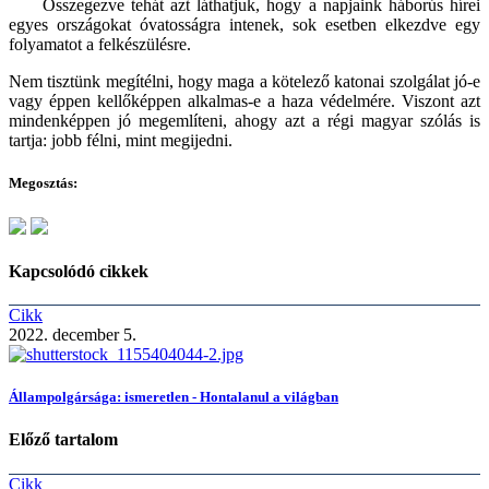
Összegezve tehát azt láthatjuk, hogy a napjaink háborús hírei
egyes országokat óvatosságra intenek, sok esetben elkezdve egy
folyamatot a felkészülésre.
Nem tisztünk megítélni, hogy maga a kötelező katonai szolgálat jó-e
vagy éppen kellőképpen alkalmas-e a haza védelmére. Viszont azt
mindenképpen jó megemlíteni, ahogy azt a régi magyar szólás is
tartja: jobb félni, mint megijedni.
Megosztás:
Kapcsolódó cikkek
Cikk
2022. december 5.
Állampolgársága: ismeretlen - Hontalanul a világban
Előző tartalom
Cikk