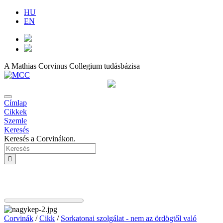
HU
EN
A Mathias Corvinus Collegium tudásbázisa
Címlap
Cikkek
Szemle
Keresés
Keresés a Corvinákon.
Corvinák
/
Cikk
/
Sorkatonai szolgálat - nem az ördögtől való