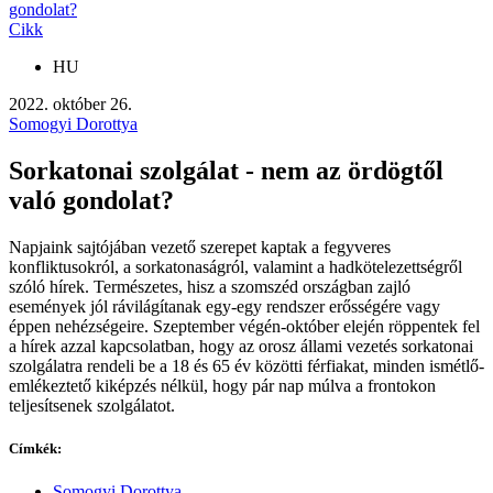
gondolat?
Cikk
HU
2022. október 26.
Somogyi Dorottya
Sorkatonai szolgálat - nem az ördögtől
való gondolat?
Napjaink sajtójában vezető szerepet kaptak a fegyveres
konfliktusokról, a sorkatonaságról, valamint a hadkötelezettségről
szóló hírek. Természetes, hisz a szomszéd országban zajló
események jól rávilágítanak egy-egy rendszer erősségére vagy
éppen nehézségeire. Szeptember végén-október elején röppentek fel
a hírek azzal kapcsolatban, hogy az orosz állami vezetés sorkatonai
szolgálatra rendeli be a 18 és 65 év közötti férfiakat, minden ismétlő-
emlékeztető kiképzés nélkül, hogy pár nap múlva a frontokon
teljesítsenek szolgálatot.
Címkék:
Somogyi Dorottya