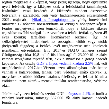
rögtön megkezdi a kiképzést, vagy pedig igazolja, hogy egyetemre
nyert felvételt, így a kiképzés csak a felsőoktatási tanulmányok
lezárultával veszi kezdetét. A kiképzést mindent összevetve
(egyaránt a szárazföldi, légi vagy haditengerészeti egységeknél)
2021. májusában
Nikolaos Panagiotopoulus
, görög honvédelmi
miniszter 12 hónapra hosszabbította az eddigi 9 hónaphoz képest.
Fontos megjegyezni ezen témakörnél, hogy a kiképzés sikeres
teljesítése további szolgálathoz vezethet: a felnőtt férfiak egészen 45
éves korukig tartalékos állományban lesznek, így, ha
szükséghelyzetet hirdetnének az országban előbb vagy utóbb
(helyzettől függően) a behívó levél megérkezése után kötelesek
jelentkezni egységüknél. Egy 2017-es NATO felmérés szerint
Görögország cirka 10,8 millió fős lakosságából 23.000 fő az aktív
katonai szolgálatot teljesítő férfi, akik a hivatásos a görög haderőt
képviselik. Az ország
GDP-arányos védelmi kiadása 2,5%-
nak volt
megfeleltethető 2017-ben.Viszont ezen állományban már benne
vannak a határvédelmi, tenger/ parti védelmet ellátó szervek is,
melyekre az utóbbi időben hatalmas felelősség és feladat hárult a
csökkenni nem akaró - menekülthullám rendfenntartása, védelme
okán.
Törökország ezen felmérés szerint GDP
arányosan 2,2%-
ot fordít a
védelmi kiadásokra, mintegy 387.000 fős aktív katonai haderőt
fenntartva.