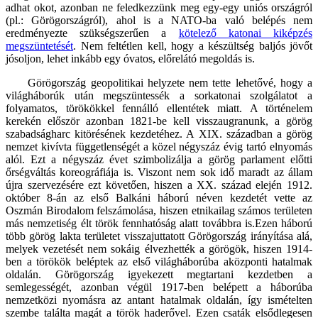
adhat okot, azonban ne feledkezzünk meg egy-egy uniós országról
(pl.: Görögországról), ahol is a NATO-ba való belépés nem
eredményezte szükségszerűen a
kötelező katonai kiképzés
megszüntetését
. Nem feltétlen kell, hogy a készültség baljós jövőt
jósoljon, lehet inkább egy óvatos, előrelátó megoldás is.
Görögország geopolitikai helyzete nem tette lehetővé, hogy a
világháborúk után megszüntessék a sorkatonai szolgálatot a
folyamatos, törökökkel fennálló ellentétek miatt. A történelem
kerekén először azonban 1821-be kell visszaugranunk, a görög
szabadságharc kitörésének kezdetéhez. A XIX. században a görög
nemzet kivívta függetlenségét a közel négyszáz évig tartó elnyomás
alól. Ezt a négyszáz évet szimbolizálja a görög parlament előtti
őrségváltás koreográfiája is. Viszont nem sok idő maradt az állam
újra szervezésére ezt követően, hiszen a XX. század elején 1912.
október 8-án az első Balkáni háború néven kezdetét vette az
Oszmán Birodalom felszámolása, hiszen etnikailag számos területen
más nemzetiség élt török fennhatóság alatt továbbra is.Ezen háború
több görög lakta területet visszajuttatott Görögország irányítása alá,
melyek vezetését nem sokáig élvezhették a görögök, hiszen 1914-
ben a törökök beléptek az első világháborúba aközponti hatalmak
oldalán. Görögország igyekezett megtartani kezdetben a
semlegességét, azonban végül 1917-ben belépett a háborúba
nemzetközi nyomásra az antant hatalmak oldalán, így ismételten
szembe találta magát a török haderővel. Ezen csaták elsődlegesen