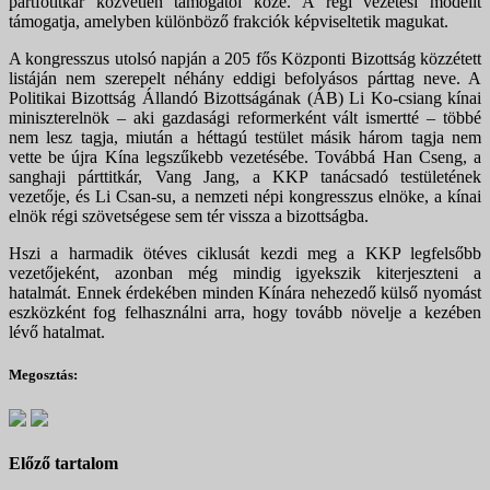
pártfőtitkár közvetlen támogatói közé. A régi vezetési modellt
támogatja, amelyben különböző frakciók képviseltetik magukat.
A kongresszus utolsó napján a 205 fős Központi Bizottság közzétett
listáján nem szerepelt néhány eddigi befolyásos párttag neve. A
Politikai Bizottság Állandó Bizottságának (ÁB) Li Ko-csiang kínai
miniszterelnök – aki gazdasági reformerként vált ismertté – többé
nem lesz tagja, miután a héttagú testület másik három tagja nem
vette be újra Kína legszűkebb vezetésébe. Továbbá Han Cseng, a
sanghaji párttitkár, Vang Jang, a KKP tanácsadó testületének
vezetője, és Li Csan-su, a nemzeti népi kongresszus elnöke, a kínai
elnök régi szövetségese sem tér vissza a bizottságba.
Hszi a harmadik ötéves ciklusát kezdi meg a KKP legfelsőbb
vezetőjeként, azonban még mindig igyekszik kiterjeszteni a
hatalmát. Ennek érdekében minden Kínára nehezedő külső nyomást
eszközként fog felhasználni arra, hogy tovább növelje a kezében
lévő hatalmat.
Megosztás:
Előző tartalom