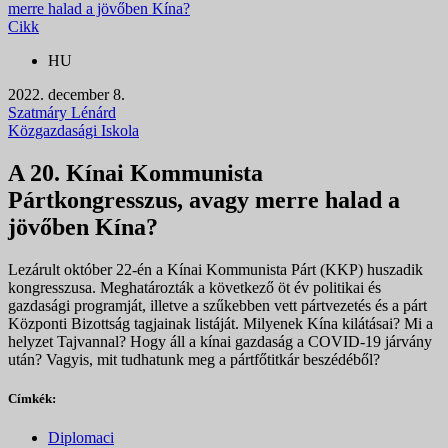
merre halad a jövőben Kína?
Cikk
HU
2022. december 8.
Szatmáry Lénárd
Közgazdasági Iskola
A 20. Kínai Kommunista
Pártkongresszus, avagy merre halad a
jövőben Kína?
Lezárult október 22-én a Kínai Kommunista Párt (KKP) huszadik
kongresszusa. Meghatározták a következő öt év politikai és
gazdasági programját, illetve a szűkebben vett pártvezetés és a párt
Központi Bizottság tagjainak listáját. Milyenek Kína kilátásai? Mi a
helyzet Tajvannal? Hogy áll a kínai gazdaság a COVID-19 járvány
után? Vagyis, mit tudhatunk meg a pártfőtitkár beszédéből?
Címkék:
Diplomaci