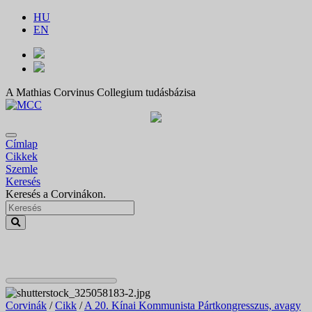
HU
EN
A Mathias Corvinus Collegium tudásbázisa
Címlap
Cikkek
Szemle
Keresés
Keresés a Corvinákon.
Corvinák
/
Cikk
/
A 20. Kínai Kommunista Pártkongresszus, avagy