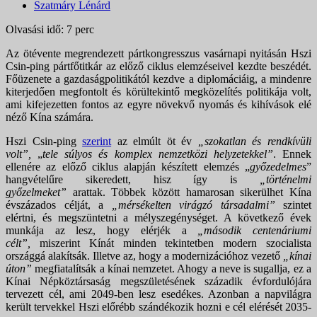
Szatmáry Lénárd
Olvasási idő: 7 perc
Az ötévente megrendezett pártkongresszus vasárnapi nyitásán Hszi
Csin-ping pártfőtitkár az előző ciklus elemzéseivel kezdte beszédét.
Főüzenete a gazdaságpolitikától kezdve a diplomáciáig, a mindenre
kiterjedően megfontolt és körültekintő megközelítés politikája volt,
ami kifejezetten fontos az egyre növekvő nyomás és kihívások elé
néző Kína számára.
Hszi Csin-ping
szerint
az elmúlt öt év
„szokatlan és rendkívüli
volt”,
„
tele
súlyos és komplex nemzetközi helyzetekkel”
. Ennek
ellenére az előző ciklus alapján készített elemzés „
győzedelmes
”
hangvételűre sikeredett, hisz így is
„történelmi
győzelmeket”
arattak. Többek között hamarosan sikerülhet Kína
évszázados célját, a
„mérsékelten virágzó társadalmi”
szintet
elértni, és megszüntetni a mélyszegénységet. A következő évek
munkája az lesz, hogy elérjék a
„második centenáriumi
célt”,
miszerint Kínát minden tekintetben modern szocialista
országgá alakítsák. Illetve az, hogy a modernizációhoz vezető
„kínai
úton”
megfiatalítsák a kínai nemzetet. Ahogy a neve is sugallja, ez a
Kínai Népköztársaság megszületésének századik évfordulójára
tervezett cél, ami 2049-ben lesz esedékes. Azonban a napvilágra
került tervekkel Hszi előrébb szándékozik hozni e cél elérését 2035-