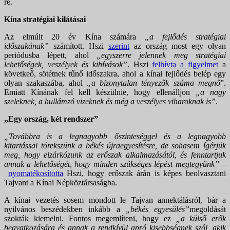
re.
Kína stratégiai kilátásai
Az elmúlt 20 év Kína számára
„a fejlődés stratégiai
időszakának”
számított. Hszi
szerint
az ország most egy olyan
periódusba lépett, ahol
„egyszerre jelennek meg stratégiai
lehetőségek, veszélyek és kihívások”
. Hszi
felhívta a figyelmet
a
követkeő, sötétnek tűnő időszakra, ahol a kínai fejlődés belép egy
olyan szakaszába, ahol
„a bizonytalan tényezők száma megnő
”.
Emiatt Kínának fel kell készülnie, hogy ellenálljon
„a nagy
szeleknek, a hullámzó vizeknek és még a veszélyes viharoknak is”
.
„Egy ország, két rendszer”
„Továbbra is a legnagyobb őszinteséggel és a legnagyobb
kitartással törekszünk a békés újraegyesítésre, de sohasem ígérjük
meg, hogy elzárkózunk az erőszak alkalmazásától, és fenntartjuk
annak a lehetőségét, hogy minden szükséges lépést megtegyünk”
­–
nyomatékosította
Hszi, hogy erőszak árán is képes beolvasztani
Tajvant a Kínai Népköztársaságba.
A kínai vezetés sosem mondott le Tajvan annektálásról, bár a
nyilvános beszédekben inkább a
„békés egyesülés”
megoldását
szokták kiemelni. Fontos megemlíteni, hogy ez
„a külső erők
beavatkozására és annak a rendkívül apró kisebbségnek szól, akik