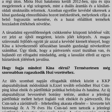
a régi úton. Mióta Hszi hatalomra került 2012-ben, újra és újra
megjelennek a régi szlogenek, mint a duális áramlás és a kínálati-
oldali strukturális reformok. Azonban egyelőre kevésbé sikeresek a
kínai gazdaság elmozdítására hozott intézkedések, melyeknek célja a
belső fogyasztás serkentése, és a hazai előállított termékek
hozzáadott értékének növelése.
A társadalmi egyenlőtlenségek csökkentése központi kérdéssé vált;
ezt jelzi az újból megjelent, közös jólét kifejezés. A magas
színvonalú fejlődés együtt jár azzal a kevésbé kiemelt ténnyel, hogy
Kína a következendő időszakban lassabb gazdasági növekedésre
számíthat. Úgy tűnik, hogy a pártvezetés ezzel tisztában van, és
hajlandó ezt elfogadni mindaddig, amíg a lassulást elfedi az egyes
háztartások jólétének javulása.
Hogy fogja mindezt Kína elérni? Természetesen még
szorosabban ragaszkodik Hszi vezetéséhez.
Az ülés szombati napján elfogadták többek között a KKP
alapszabályának módosítását is.Ezzel tovább erősödhet Hszi Csin-
ping kínai elnök és pártfőtitkár politikai befolyása és hatalma. Az új
alapszabályzat bevezetését botrány tetézte, amikor a jelenlegi
pártfőtitkár mellett helyet foglaló volt elnököt és pártvezetőt, Hu
Csin-taót a záróülésről – feltehetőleg akarata ellenére – kivezette két
biztonsági őr. A 79 éves Hu Csin-taó nem tartozik a jelenlegi