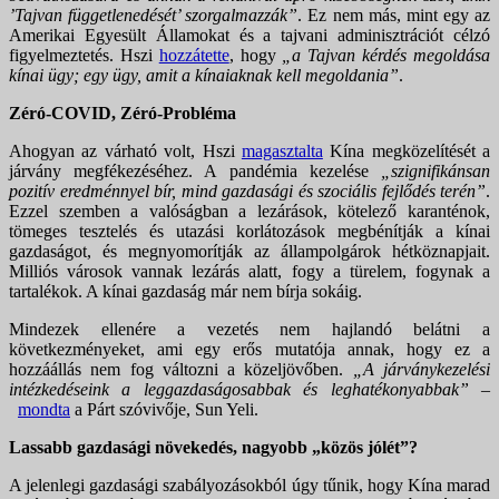
’Tajvan függetlenedését’ szorgalmazzák”
. Ez nem más, mint egy az
Amerikai Egyesült Államokat és a tajvani adminisztrációt célzó
figyelmeztetés. Hszi
hozzátette
, hogy
„a Tajvan kérdés megoldása
kínai ügy; egy ügy, amit a kínaiaknak kell megoldania”
.
Zéró-COVID, Zéró-Probléma
Ahogyan az várható volt, Hszi
magasztalta
Kína megközelítését a
járvány megfékezéséhez. A pandémia kezelése
„szignifikánsan
pozitív eredménnyel bír, mind gazdasági és szociális fejlődés terén”
.
Ezzel szemben a valóságban a lezárások, kötelező karanténok,
tömeges tesztelés és utazási korlátozások megbénítják a kínai
gazdaságot, és megnyomorítják az állampolgárok hétköznapjait.
Milliós városok vannak lezárás alatt, fogy a türelem, fogynak a
tartalékok. A kínai gazdaság már nem bírja sokáig.
Mindezek ellenére a vezetés nem hajlandó belátni a
következményeket, ami egy erős mutatója annak, hogy ez a
hozzáállás nem fog változni a közeljövőben.
„A járványkezelési
intézkedéseink a leggazdaságosabbak és leghatékonyabbak”
–
mondta
a Párt szóvivője, Sun Yeli.
Lassabb gazdasági növekedés, nagyobb „közös jólét”?
A jelenlegi gazdasági szabályozásokból úgy tűnik, hogy Kína marad