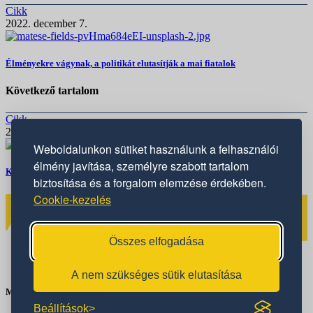
Cikk
2022. december 7.
Élményekre vágynak, a politikát elutasítják a mai fiatalok
Következő tartalom
Cikk
2022. december 8.
Weboldalunkon sütiket használunk a felhasználói
élmény javítása, személyre szabott tartalom
Kazah helyzetjelentés: elnökválasztás után, reformok előtt
biztosítása és a forgalom elemzése érdekében.
Cookie-kezelés
Összes elfogadása
A nem szükséges sütik elutasítása
Maradjunk kapcsolatban
Beállítások