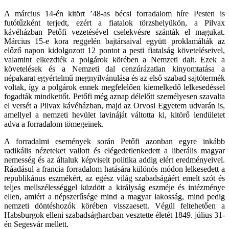
A március 14-én kitört ’48-as bécsi forradalom híre Pesten is
futótűzként terjedt, ezért a fiatalok törzshelyükön, a Pilvax
kávéházban Petőfi vezetésével cselekvésre szánták el magukat.
Március 15-e kora reggelén bajtársaival együtt proklamálták az
előző napon kidolgozott 12 pontot a pesti fiatalság követeléseivel,
valamint elkezdték a polgárok körében a Nemzeti dalt. Ezek a
követelések és a Nemzeti dal cenzúrázatlan kinyomtatása a
népakarat egyértelmű megnyilvánulása és az első szabad sajtótermék
voltak, így a polgárok ennek megfelelően kiemelkedő lelkesedéssel
fogadták mindkettőt. Petőfi még aznap délelőtt személyesen szavalta
el versét a Pilvax kávéházban, majd az Orvosi Egyetem udvarán is,
amellyel a nemzeti hevület lavináját váltotta ki, kitörő lendületet
adva a forradalom tömegeinek.
A forradalmi események során Petőfi azonban egyre inkább
radikális nézeteket vallott és elégedetlenkedett a liberális magyar
nemesség és az általuk képviselt politika addig elért eredményeivel.
Ráadásul a francia forradalom hatására különös módon lelkesedett a
republikánus eszmékért, az egész világ szabadságáért emelt szót és
teljes mellszélességgel küzdött a királyság eszméje és intézménye
ellen, amiért a népszerűsége mind a magyar lakosság, mind pedig
nemzeti döntéshozók körében visszaesett. Végül feltehetően a
Habsburgok elleni szabadságharcban vesztette életét 1849. július 31-
én Segesvár mellett.