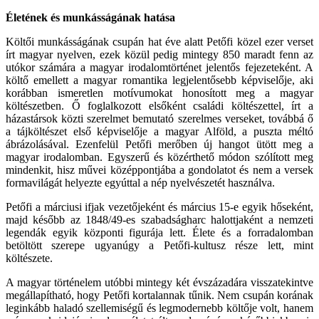
Életének és munkásságának hatása
Költői munkásságának csupán hat éve alatt Petőfi közel ezer verset
írt magyar nyelven, ezek közül pedig mintegy 850 maradt fenn az
utókor számára a magyar irodalomtörténet jelentős fejezeteként. A
költő emellett a magyar romantika legjelentősebb képviselője, aki
korábban ismeretlen motívumokat honosított meg a magyar
költészetben. Ő foglalkozott elsőként családi költészettel, írt a
házastársok közti szerelmet bemutató szerelmes verseket, továbbá ő
a tájköltészet első képviselője a magyar Alföld, a puszta méltó
ábrázolásával. Ezenfelül Petőfi merőben új hangot ütött meg a
magyar irodalomban. Egyszerű és közérthető módon szólított meg
mindenkit, hisz művei középpontjába a gondolatot és nem a versek
formavilágát helyezte egyúttal a nép nyelvészetét használva.
Petőfi a márciusi ifjak vezetőjeként és március 15-e egyik hőseként,
majd később az 1848/49-es szabadságharc halottjaként a nemzeti
legendák egyik központi figurája lett. Élete és a forradalomban
betöltött szerepe ugyanúgy a Petőfi-kultusz része lett, mint
költészete.
A magyar történelem utóbbi mintegy két évszázadára visszatekintve
megállapítható, hogy Petőfi kortalannak tűnik. Nem csupán korának
leginkább haladó szellemiségű és legmodernebb költője volt, hanem