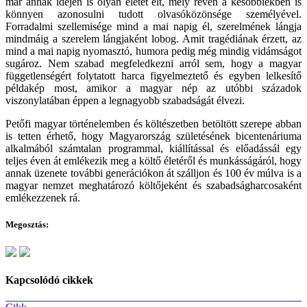
már annak idején is olyan életet élt, mely révén a későbbiekben is
könnyen azonosulni tudott olvasóközönsége személyével.
Forradalmi szellemisége mind a mai napig él, szerelmének lángja
mindmáig a szerelem lángjaként lobog. Amit tragédiának érzett, az
mind a mai napig nyomasztó, humora pedig még mindig vidámságot
sugároz. Nem szabad megfeledkezni arról sem, hogy a magyar
függetlenségért folytatott harca figyelmeztető és egyben lelkesítő
példakép most, amikor a magyar nép az utóbbi századok
viszonylatában éppen a legnagyobb szabadságát élvezi.
Petőfi magyar történelemben és költészetben betöltött szerepe abban
is tetten érhető, hogy Magyarország születésének bicentenáriuma
alkalmából számtalan programmal, kiállítással és előadássál egy
teljes éven át emlékezik meg a költő életéről és munkásságáról, hogy
annak üzenete további generációkon át szálljon és 100 év múlva is a
magyar nemzet meghatározó költőjeként és szabadságharcosaként
emlékezzenek rá.
Megosztás:
Kapcsolódó cikkek