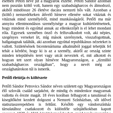
esetben Petőfi neve jut a magyarok eszébe. Petőfi Sándor azonban
nem pusztán költő volt, hanem egy szabadságharcos és álmodozó,
akiből mindössze 26 életéve dacára nemzeti hős vált. Azonban a
(költő-) nemzedékeken átívelő hírneve ellenére sokat vitáztak és
vitáznak mind személyéről, mind munkásságáról. Petőfi ma már
annyira ellentmondásos személyisége a magyar kultúrtörténetnek,
hogy mindent és egyúttal annak az ellenkezőjét is el lehet mondani
róla. Egyesek szemében önző és felfuvalkodott volt, aki népies,
szegényes verseket írt, míg mások szerénynek, visszafogottnak,
hallgatagnak találták, aki azonban egyúttal republikánus nézeteket is
vallott. Születésének bicentenáriuma alkalmából joggal tehetjük fel
tehát a kérdést, hogy ki is az a személy, akiről az ország szinte
minden településén teret vagy utcát neveztek el, mit alkotott és
hogyan tett szert olyan hírnévre Magyarországon, a „tízmillió
szabadságharcos országában”, hogy a nevét még az
országhatárokon túl is ismerik.
Petőfi életútja és költészete
Petőfi Sándor Petrovics Sándor néven született egy Magyarországon
élő szlovák család sarjaként, de mindig és mindenkor magyarnak
vallotta és érezte magát. 18 éves korában felhagyott a tanulással és
kisegítőként kezdett dolgozni a Nemzeti Színházban, sőt idővel
statisztaszerepekben is feltűnt. Később egy vándorszínház
társulatához csatlakozott és különféle színjátékokban kapott