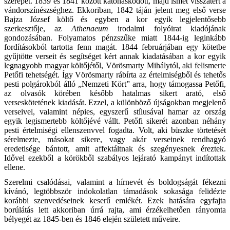
szerepet. 1839 és 1841 között katonáskodott, majd ismét visszatért a
vándorszínészséghez. Ekkoriban, 1842 táján jelent meg első verse
Bajza József költő és egyben a kor egyik legjelentősebb
szerkesztője, az
Athenaeum
irodalmi folyóirat kiadójának
gondozásában. Folyamatos pénzszűke miatt 1844-ig leginkább
fordításokból tartotta fenn magát. 1844 februárjában egy kötetbe
gyűjtötte verseit és segítséget kért annak kiadatásában a kor egyik
legnagyobb magyar költőjétől, Vörösmarty Mihálytól, aki felismerte
Petőfi tehetségét. Így Vörösmarty rábírta az értelmiségből és tehetős
pesti polgárokból álló „Nemzeti Kört” arra, hogy támogassa Petőfi,
az olvasók körében később hatalmas sikert arató, első
verseskötetének kiadását. Ezzel, a különböző újságokban megjelenő
verseivel, valamint népies, egyszerű stílusával hamar az ország
egyik legismertebb költőjévé vállt. Petőfi sikerét azonban néhány
pesti értelmiségi ellenszenvvel fogadta. Volt, aki büszke törtetését
sérelmezte, másokat sikere, vagy akár verseinek rendhagyó
eredetisége bántott, amit affektáltnak és szegényesnek éreztek.
Idővel ezekből a körökből szabályos lejárató kampányt indítottak
ellene.
Szerelmi csalódásai, valamint a hírnevét és boldogságát fékezni
kívánó, legtöbbször indokolatlan támadások sokasága felidézte
korábbi szenvedéseinek keserű emlékét. Ezek hatására egyfajta
borúlátás lett akkoriban úrrá rajta, ami érzékelhetően rányomta
bélyegét az 1845-ben és 1846 elején született műveire.