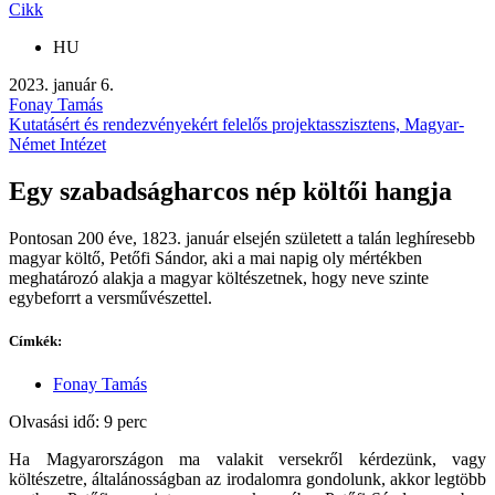
Cikk
HU
2023. január 6.
Fonay Tamás
Kutatásért és rendezvényekért felelős projektasszisztens, Magyar-
Német Intézet
Egy szabadságharcos nép költői hangja
Pontosan 200 éve, 1823. január elsején született a talán leghíresebb
magyar költő, Petőfi Sándor, aki a mai napig oly mértékben
meghatározó alakja a magyar költészetnek, hogy neve szinte
egybeforrt a versművészettel.
Címkék:
Fonay Tamás
Olvasási idő: 9 perc
Ha Magyarországon ma valakit versekről kérdezünk, vagy
költészetre, általánosságban az irodalomra gondolunk, akkor legtöbb