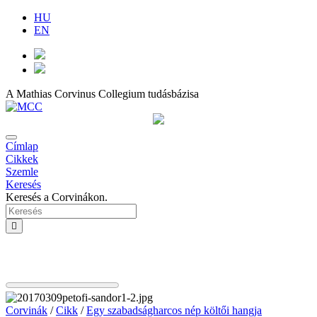
HU
EN
A Mathias Corvinus Collegium tudásbázisa
Címlap
Cikkek
Szemle
Keresés
Keresés a Corvinákon.
Corvinák
/
Cikk
/
Egy szabadságharcos nép költői hangja