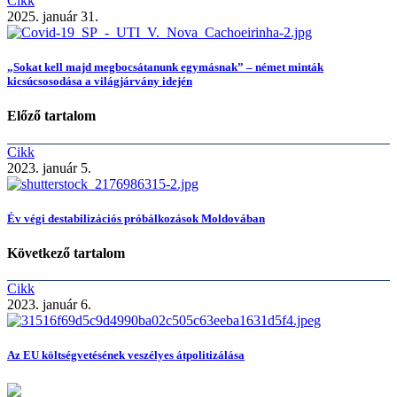
Cikk
2025. január 31.
„Sokat kell majd megbocsátanunk egymásnak” – német minták
kicsúcsosodása a világjárvány idején
Előző tartalom
Cikk
2023. január 5.
Év végi destabilizációs próbálkozások Moldovában
Következő tartalom
Cikk
2023. január 6.
Az EU költségvetésének veszélyes átpolitizálása