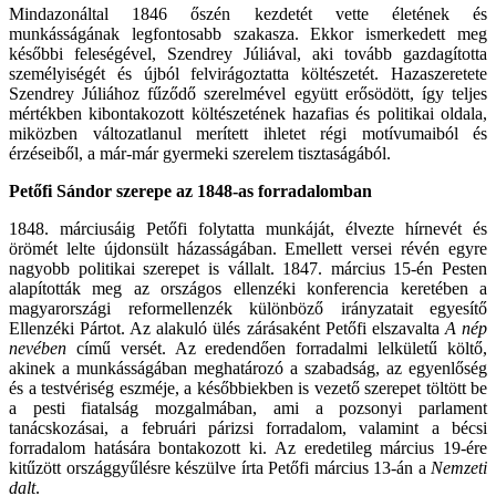
Mindazonáltal 1846 őszén kezdetét vette életének és
munkásságának legfontosabb szakasza. Ekkor ismerkedett meg
későbbi feleségével, Szendrey Júliával, aki tovább gazdagította
személyiségét és újból felvirágoztatta költészetét. Hazaszeretete
Szendrey Júliához fűződő szerelmével együtt erősödött, így teljes
mértékben kibontakozott költészetének hazafias és politikai oldala,
miközben változatlanul merített ihletet régi motívumaiból és
érzéseiből, a már-már gyermeki szerelem tisztaságából.
Petőfi Sándor szerepe az 1848-as forradalomban
1848. márciusáig Petőfi folytatta munkáját, élvezte hírnevét és
örömét lelte újdonsült házasságában. Emellett versei révén egyre
nagyobb politikai szerepet is vállalt. 1847. március 15-én Pesten
alapították meg az országos ellenzéki konferencia keretében a
magyarországi reformellenzék különböző irányzatait egyesítő
Ellenzéki Pártot. Az alakuló ülés zárásaként Petőfi elszavalta
A nép
nevében
című versét. Az eredendően forradalmi lelkületű költő,
akinek a munkásságában meghatározó a szabadság, az egyenlőség
és a testvériség eszméje, a későbbiekben is vezető szerepet töltött be
a pesti fiatalság mozgalmában, ami a pozsonyi parlament
tanácskozásai, a februári párizsi forradalom, valamint a bécsi
forradalom hatására bontakozott ki. Az eredetileg március 19-ére
kitűzött országgyűlésre készülve írta Petőfi március 13-án a
Nemzeti
dalt
.