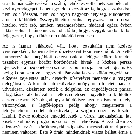
csak hamar szűkössé vált a szálló, nehézkes volt elhelyezni például a
kézi nyomdagépet, hanem gondot okozott az is, hogy a szobákban
nem volt íróasztal, nem volt olyan nagyobb helyiség, különterem,
ahol a küldöttek összegyűlhettek volna, egyszóval nem olyan
hotelről volt szó, amiben huzamosabban, ráadásul egész évben
laktak volna. Talán ennek is tudható be, hogy az egyik küldött külön
feljegyezte, hogy a fűtés sem működött rendesen.
Az is hamar világossá vált, hogy egyáltalán nem kedves
vendégekként, hanem afféle őrizetesként tekintenek rájuk. A kellő
humorérzékkel megáldott delegátusok a felügyeletükre kirendelt
tiszteket egymás között börtönőrnek hívták, s közben persze
igyekeztek a meglehetősen szűkre szabott mozgásterüket tágítani. Ez
pedig korántsem volt egyszerű. Párizsba is csak külön engedéllyel,
előzetes bejelentés után, detektív kíséretével mehetnek a magyar
delegátusok. A kirendelt detektívekre amúgy nem lehetett panasz:
udvariasan, diszkréten tették a dolgukat, az engedélyezett párizsi
látogatások alkalmával is lelkiismeretesen ügyeltek a küldöttek
elszigetelésére. Később, ahogy a küldöttség kezdte kiismerni a helyi
viszonyokat, s legfőképpen pedig ahogy megismerte a
felügyeletükre rendelt detektíveket, a szigorú őrizet is kezdett
lazulni. Egyre többször engedélyezték a városi látogatásokat, így
kisebb kulturális programokra is nyílt lehetőség. A szállóban az
ellenőrzéshez és a körülményekhez igazítva megszabott rend persze
nemigen változott. Este 9 óráig mindenkinek vissza kellett érnie a