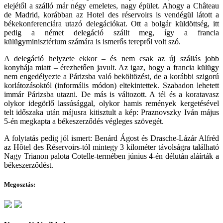
elejétől a szálló már négy emeletes, nagy épület. Ahogy a Château
de Madrid, korábban az Hotel des réservoirs is vendégül látott a
békekonferenciára utazó delegációkat. Ott a bolgár küldöttség, itt
pedig a német delegáció szállt meg, így a francia
külügyminisztérium számára is ismerős terepről volt szó.
A delegáció helyzete ekkor – és nem csak az új szállás jobb
konyhája miatt – érezhetően javult. Az igaz, hogy a francia külügy
nem engedélyezte a Párizsba való beköltözést, de a korábbi szigorú
korlátozásoktól (informális módon) eltekintettek. Szabadon lehetett
immár Párizsba utazni. De más is változott. A tél és a koratavasz
olykor idegörlő lassúsággal, olykor hamis remények kergetésével
telt időszaka után májusra kitisztult a kép: Praznovszky Iván május
5-én megkapta a békeszerződés végleges szövegét.
A folytatás pedig jól ismert: Benárd Ágost és Drasche-Lázár Alfréd
az Hôtel des Réservoirs-tól mintegy 3 kilométer távolságra található
Nagy Trianon palota Cotelle-termében június 4-én délután aláírták a
békeszerződést.
Megosztás: