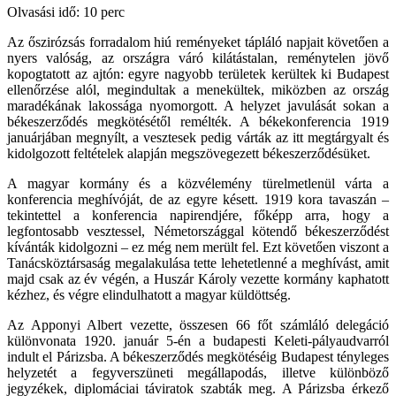
Olvasási idő: 10 perc
Az őszirózsás forradalom hiú reményeket tápláló napjait követően a
nyers valóság, az országra váró kilátástalan, reménytelen jövő
kopogtatott az ajtón: egyre nagyobb területek kerültek ki Budapest
ellenőrzése alól, megindultak a menekültek, miközben az ország
maradékának lakossága nyomorgott. A helyzet javulását sokan a
békeszerződés megkötésétől remélték. A békekonferencia 1919
januárjában megnyílt, a vesztesek pedig várták az itt megtárgyalt és
kidolgozott feltételek alapján megszövegezett békeszerződésüket.
A magyar kormány és a közvélemény türelmetlenül várta a
konferencia meghívóját, de az egyre késett. 1919 kora tavaszán –
tekintettel a konferencia napirendjére, főképp arra, hogy a
legfontosabb vesztessel, Németországgal kötendő békeszerződést
kívánták kidolgozni – ez még nem merült fel. Ezt követően viszont a
Tanácsköztársaság megalakulása tette lehetetlenné a meghívást, amit
majd csak az év végén, a Huszár Károly vezette kormány kaphatott
kézhez, és végre elindulhatott a magyar küldöttség.
Az Apponyi Albert vezette, összesen 66 főt számláló delegáció
különvonata 1920. január 5-én a budapesti Keleti-pályaudvarról
indult el Párizsba. A békeszerződés megkötéséig Budapest tényleges
helyzetét a fegyverszüneti megállapodás, illetve különböző
jegyzékek, diplomáciai táviratok szabták meg. A Párizsba érkező