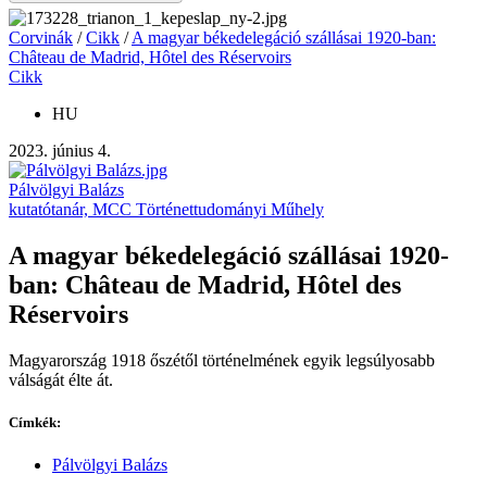
Corvinák
/
Cikk
/
A magyar békedelegáció szállásai 1920-ban:
Château de Madrid, Hôtel des Réservoirs
Cikk
HU
2023. június 4.
Pálvölgyi Balázs
kutatótanár, MCC Történettudományi Műhely
A magyar békedelegáció szállásai 1920-
ban: Château de Madrid, Hôtel des
Réservoirs
Magyarország 1918 őszétől történelmének egyik legsúlyosabb
válságát élte át.
Címkék:
Pálvölgyi Balázs