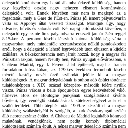
delegáció korántsem egy baráti államba érkező küldöttség, hanem
egy legyőzött ország nagy nehezen elismert kormányának
delegációja volt. Ennek fényében már nem is meglepő az a
fogadtatás, mely a Gare de l’Est-en, Párizs jól ismert pályaudvarán
várta az Apponyi által vezetett társaságot. Mondjuk úgy, hogy
udvarias, hűvös és katonás volt. Két napig tartó utazást követően, a
delegáció egy szinte üres pályaudvarra érkezett január 7-én reggel
8.15-kor. A peronon kisebb létszánú katonai küldöttség várta a
magyarokat, mely mindenféle szertartásosság nélkül gondoskodott
arról, hogy a delegáció a lehető legrövidebb úton eljusson a kijelölt
szállásra. A békekonferencia nem járult hozzá, hogy a magyar fél
Párizsban lakjon, hanem Neully-ben, Párizs nyugati elővárosában, a
Château Madrid, egy I. Ferenc által építtetett, majd a francia
forradalom időszakában, az 1790-es években lerombolt kisebb
méretű kastély nevét őrző szállodát jelölte ki a magyar
küldöttségnek. A magyar delegációnak is otthon adó épület története
tulajdonképpen a XIX. század közepére- második felére nyúlik
vissza. Párizs városa a belle époque-ban egyre kedveltebbé váló,
hírneves Bois de Boulogne parkjának szolgáltatásait kívánta
bővíteni, így vendéglő kialakításának kötelezettségével adta el a
szálló területét. Több átépítés után 1909-re készült el a magyar
küldöttség szálláshelyéül is szolgáló, a park észak-nyugati szélén
álló neoreneszánsz épület. A Château de Madrid leginkább könnyed
mulatónak, vendéglőnek, nem pedig komoly diplomáciai
küldöttségek számára épült. A népes magyar delegáció számára nem