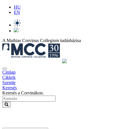
HU
EN
A Mathias Corvinus Collegium tudásbázisa
Címlap
Cikkek
Szemle
Keresés
Keresés a Corvinákon.