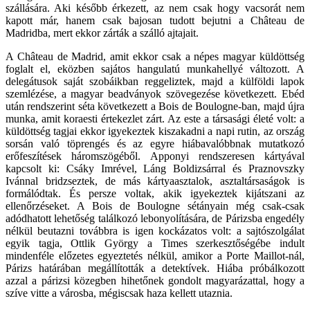
szállására. Aki később érkezett, az nem csak hogy vacsorát nem
kapott már, hanem csak bajosan tudott bejutni a Château de
Madridba, mert ekkor zárták a szálló ajtajait.
A Château de Madrid, amit ekkor csak a népes magyar küldöttség
foglalt el, eközben sajátos hangulatú munkahellyé változott. A
delegátusok saját szobáikban reggeliztek, majd a külföldi lapok
szemlézése, a magyar beadványok szövegezése következett. Ebéd
után rendszerint séta következett a Bois de Boulogne-ban, majd újra
munka, amit koraesti értekezlet zárt. Az este a társasági életé volt: a
küldöttség tagjai ekkor igyekeztek kiszakadni a napi rutin, az ország
sorsán való töprengés és az egyre hiábavalóbbnak mutatkozó
erőfeszítések háromszögéből. Apponyi rendszeresen kártyával
kapcsolt ki: Csáky Imrével, Láng Boldizsárral és Praznovszky
Ivánnal bridzseztek, de más kártyaasztalok, asztaltársaságok is
formálódtak. És persze voltak, akik igyekeztek kijátszani az
ellenőrzéseket. A Bois de Boulogne sétányain még csak-csak
adódhatott lehetőség találkozó lebonyolítására, de Párizsba engedély
nélkül beutazni továbbra is igen kockázatos volt: a sajtószolgálat
egyik tagja, Ottlik György a Times szerkesztőségébe indult
mindenféle előzetes egyeztetés nélkül, amikor a Porte Maillot-nál,
Párizs határában megállították a detektívek. Hiába próbálkozott
azzal a párizsi közegben hihetőnek gondolt magyarázattal, hogy a
szíve vitte a városba, mégiscsak haza kellett utaznia.