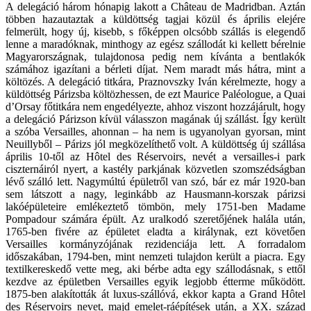
A delegáció három hónapig lakott a Château de Madridban. Aztán
többen hazautaztak a küldöttség tagjai közül és április elejére
felmerült, hogy új, kisebb, s főképpen olcsóbb szállás is elegendő
lenne a maradóknak, minthogy az egész szállodát ki kellett bérelnie
Magyarországnak, tulajdonosa pedig nem kívánta a bentlakók
számához igazítani a bérleti díjat. Nem maradt más hátra, mint a
költözés. A delegáció titkára, Praznovszky Iván kérelmezte, hogy a
küldöttség Párizsba költözhessen, de ezt Maurice Paléologue, a Quai
d’Orsay főtitkára nem engedélyezte, ahhoz viszont hozzájárult, hogy
a delegáció Párizson kívül válasszon magának új szállást. Így került
a szóba Versailles, ahonnan – ha nem is ugyanolyan gyorsan, mint
Neuillyből – Párizs jól megközelíthető volt. A küldöttség új szállása
április 10-től az Hôtel des Réservoirs, nevét a versailles-i park
ciszternáiról nyert, a kastély parkjának közvetlen szomszédságban
lévő szálló lett. Nagymúltú épületről van szó, bár ez már 1920-ban
sem látszott a nagy, leginkább az Hausmann-korszak párizsi
lakóépületeire emlékeztető tömbön, mely 1751-ben Madame
Pompadour számára épült. Az uralkodó szeretőjének halála után,
1765-ben fivére az épületet eladta a királynak, ezt követően
Versailles kormányzójának rezidenciája lett. A forradalom
időszakában, 1794-ben, mint nemzeti tulajdon került a piacra. Egy
textilkereskedő vette meg, aki bérbe adta egy szállodásnak, s ettől
kezdve az épületben Versailles egyik legjobb étterme működött.
1875-ben alakították át luxus-szállóvá, ekkor kapta a Grand Hôtel
des Réservoirs nevet, majd emelet-ráépítések után, a XX. század