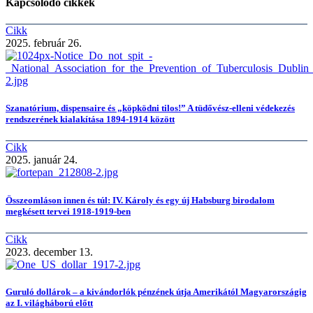
Kapcsolódó cikkek
Cikk
2025. február 26.
Szanatórium, dispensaire és „köpködni tilos!” A tüdővész-elleni védekezés
rendszerének kialakítása 1894-1914 között
Cikk
2025. január 24.
Összeomláson innen és túl: IV. Károly és egy új Habsburg birodalom
megkésett tervei 1918-1919-ben
Cikk
2023. december 13.
Guruló dollárok – a kivándorlók pénzének útja Amerikától Magyarországig
az I. világháború előtt