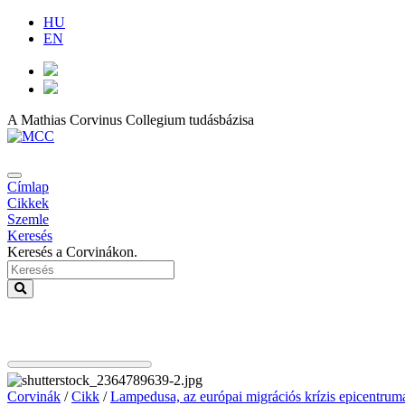
HU
EN
A Mathias Corvinus Collegium tudásbázisa
Címlap
Cikkek
Szemle
Keresés
Keresés a Corvinákon.
Corvinák
/
Cikk
/
Lampedusa, az európai migrációs krízis epicentrum