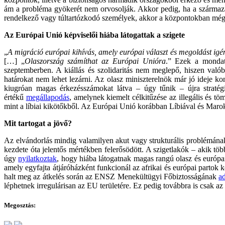
ám a probléma gyökerét nem orvosolják. Akkor pedig, ha a származá
rendelkező vagy túltartózkodó személyek, akkor a központokban még 
Az Európai Unió képviselői hiába látogattak a szigete
„
A migráció európai kihívás, amely európai választ és megoldást igé
[…] „
Olaszország számíthat az Európai Unióra
.” Ezek a mond
szeptemberben. A kiállás és szolidaritás nem meglepő, hiszen való
határokat nem lehet lezárni. Az olasz miniszterelnök már jó ideje k
kiugróan magas érkezésszámokat látva – úgy tűnik – újra stratégi
értékű
megállapodás
, amelynek kiemelt célkitűzése az illegális és 
mint a líbiai kikötőkből. Az Európai Unió korábban Líbiával és Marok
Mit tartogat a jövő?
Az elvándorlás mindig valamilyen akut vagy strukturális problémána
kezdete óta jelentős mértékben felerősödött. A szigetlakók – akik t
úgy
nyilatkoztak
, hogy hiába látogatnak magas rangú olasz és európa
amely egyfajta átjáróházként funkcionál az afrikai és európai partok k
halt meg az átkelés során az ENSZ Menekültügyi Főbiztosságának
ad
léphetnek irregulárisan az EU területére. Ez pedig továbbra is csak a
Megosztás: