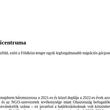
picentruma
zföld, ezért a Földközi-tenger egyik legforgalmasabb migrációs gócpo
ez majdnem háromszorosa a 2021-es és közel duplája a 2022-es évek az
ok és az NGO-szervezetek tevékenysége miatt Olaszország befogadóköz
 bevándorlók száma – ez javarészt a határlezárásoknak volt köszönh