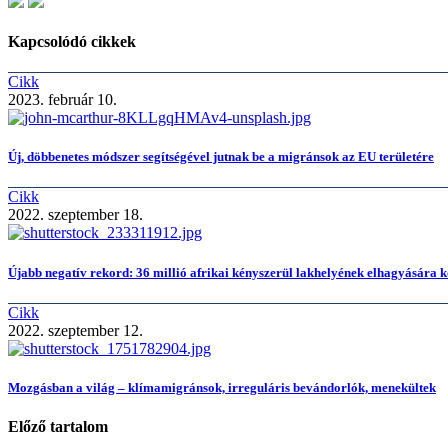
Kapcsolódó cikkek
Cikk
2023. február 10.
Új, döbbenetes módszer segítségével jutnak be a migránsok az EU területére
Cikk
2022. szeptember 18.
Újabb negatív rekord: 36 millió afrikai kényszerül lakhelyének elhagyására k
Cikk
2022. szeptember 12.
Mozgásban a világ – klímamigránsok, irreguláris bevándorlók, menekültek
Előző tartalom