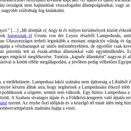
si országok nem hajlandóak visszafogadni állampolgáraikat, vagy az o
nagyobb zsúfoltság fog kialakulni.
nyel
.” […] „
Mi döntjük el, hogy ki és milyen körülmények között érke
atok
hangoztak el
Ursula von der Leyen részéről Lampedusán, amiko
ban Olaszországot terheli leginkább a mostani migrációs válság és 
ongatja a vészharangot az uniós intézményekben, de egyelőre csak keves
ai prioritás lett az észak-afrikai államokkal való együttműködés. E
tömeges migráció megfékezése. Tunézia „kapuőr államként” nagyon jó a
kóval is kötött efféle megállapodást, a jövőben pedig vélhetően Egyip
k a melléktünete. Lampedusa lakói számára nem újdonság a Líbiából é
öbbnyire készen álltak arra, hogy segítsenek a Lampedusára érkező tö
i politikusok a szigetre, semmi sem változik. Egy biztos: Lampedusa a
özött. A Szahara sivatagos tájain és a Földközi-tengeren való átjutás r
atai
szerint. Az enyhe őszi időjárás és a közelgő tél miatt idén még bi
z embercsempészek malmára hajtja a vizet.