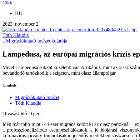
Cikk
HU
2023. november 2.
Tóth Klaudia
a Migrációkutató Intézet kutatója
Lampedusa, az európai migrációs krízis e
Mivel Lampedusa sokkal közelebb van Afrikához, mint az olasz szára
bevándorló tartózkodik a szigeten, mint olasz állampolgár.
Címkék:
Migrációkutató Intézet
Tóth Klaudia
Olvasási idő: 9 perc
Idén már több mint 144 ezer migráns kötött ki az olasz partoknál – 
a professzionalizálódó csempészhálózatok, a jó időjárási viszony
koronavírus-járvány tombolásakor jelentős mértékben visszaesett a