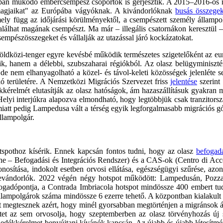
ban működő embercsempész csoportok is gerjesztik. A 2015–2016-os mig
somagjaikat" az Európába vágyóknak. A kivándorlóknak
busás összegek
y függ az időjárási körülményektől, a csempészett személy állampolgárs
lálhat magának csempészt. Ma már – illegális csatornákon keresztül – ak
csempészösszegeket és vállalják az utazással járó kockázatokat.
dközi-tenger egyre kevésbé működik természetes szigetelőként az euró
ik, hanem a délebbi, szubszaharai régiókból. Az olasz belügyminiszt
de nem elhanyagolható a közel- és távol-keleti közösségek jelenléte s
ió területére. A Nemzetközi Migrációs Szervezet friss
jelentése
szerint 
relmét elutasítják az olasz hatóságok, ám hazaszállításuk gyakran m
lyi interjúkra alapozva elmondható, hogy legtöbbjük csak tranzitorsz
g miatt pedig Lampedusa vált a térség egyik legforgalmasabb migráció
llampolgár.
tspothoz kísérik. Ennek kapcsán fontos tudni, hogy az olasz
befogadá
ne – Befogadási és Integrációs Rendszer) és a CAS-ok (Centro di Acco
zonosítása, indokolt esetben orvosi ellátása, egészségügyi szűrése, az
 bevándorlók. 2022 végén négy hotspot működött: Lampedusán, Pozzall
 fogadópontja, a Contrada Imbriacola hotspot mindössze 400 embert t
 állampolgárok száma mindössze 6 ezerre tehető. A központban kialakult 
ent megtesznek azért, hogy minél gyorsabban megtörténjen a migránsok á
tet az sem orvosolja, hogy szeptemberben az olasz törvényhozás új sz
edékkérelmet benyújtani kívánók kapcsán. Az újabb és újabb létesítmény