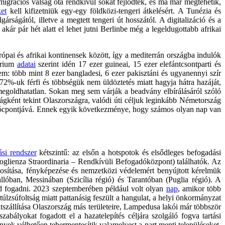
rációs válság óta rendkívül sokat fejlődtek, és ma már megtehetik,
et
kell kifizetniük egy-egy földközi-tengeri átkelésért. A Tunézia és
ágától, illetve a megtett tengeri út hosszától. A digitalizáció és a
ár pár hét alatt el lehet jutni Berlinbe még a legeldugottabb afrikai
pai és afrikai kontinensek között, így a mediterrán országba indulók
érium
adatai
szerint idén 17 ezer guineai, 15 ezer elefántcsontparti és
em: több mint 8 ezer bangladesi, 6 ezer pakisztáni és ugyanennyi szír
72%-uk férfi és többségük nem üldöztetés miatt hagyja hátra hazáját,
egoldhatatlan. Sokan meg sem várják a beadvány elbírálásáról szóló
ágként tekint Olaszországra, valódi úti céljuk leginkább Németország
s gócpontjává. Ennek egyik következménye, hogy számos olyan nap van
si rendszer
kétszintű: az elsőn a hotspotok és elsődleges befogadási
glienza Straordinaria – Rendkívüli Befogadóközpont) találhatók. Az
onosítása, fényképezése és nemzetközi védelemért benyújtott kérelmük
óban, Messinában (Szicília régió) és Tarantóban (Puglia régió). A
ud fogadni. 2023 szeptemberében például volt olyan
nap
, amikor több
túlzsúfoltság miatt pattanásig feszült a hangulat, a helyi önkormányzat
tszállítása Olaszország más területeire, Lampedusa lakói már többször
abályokat fogadott el a hazatelepítés céljára szolgáló fogva tartási
ek vélhetően tehermentesítik valamelyest a part menti településeket,