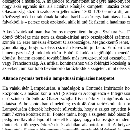
országból a másikba. A migrációs folyamatokat az egyre hatékonyab
hogy akár egymás árai alá licitálva kínálják komplett "utazási c
Olaszország közötti szakaszon jellemzően 1300–1700 euró a díj, amel
közösségi média uralmának korában bárki – akár egy kattintással – ta
falvakból is – persze csak azoknak, akik ki tudják fizetni a hatalmas 
A kockázatoknál maradva fontos megemlíteni, hogy a Szahara és a Föl
döntő többsége már nem az észak-afrikai arab országokból származ
szintén 15 ezer tunéziai érkezett Olaszországba. Meghökkentő lehet, 
gondolta úgy, hogy az olasz csizmán keresztül jut be az Európai Un
hanem gazdasági indokok okán. Ebből fakadóan legtöbbjük menedékké
döntést, hanem azonnal továbbállnak más nyugat-európai országba. He
vagy Franciaország. Az afrikai kontinenshez való földrajzi közelsé
az évben, amikor több bevándorló tartózkodik a szigeten, mint olasz á
Állandó nyomás terheli a lampedusai migrációs hotspotot
Ha valaki átér Lampedusára, a hatóságok a Contrada Imbriacola ho
központok, a másodikon a SAI (Sistema di Accoglienza e Integrazio
első szinten történik az Olaszországba frissen érkezett migránsok a
iktatása. A hotspotokban elméletileg csak 48 órát tartózkodnak a
Lampedusára érkezők helyzetét súlyosbítja, hogy a sziget egyetlen
mint 7 ezren kötöttek itt ki. Fontos tudni, hogy a szigeten lakó olasz
pedig rendkívüli állapotot hirdetett ki. Igaz, hogy a hatóságok mind
tüntettek a tömeges érkezések és áldatlan állapotok miatt. A helyze
központok, illetve a biztonságos harmadik országokból érkező és men