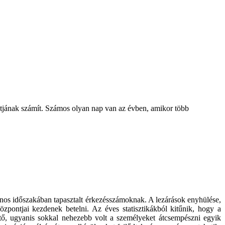
ntjának számít. Számos olyan nap van az évben, amikor több
onos időszakában tapasztalt érkezésszámoknak. A lezárások enyhülése,
pontjai kezdenek betelni. Az éves statisztikákból kitűnik, hogy a
ető, ugyanis sokkal nehezebb volt a személyeket átcsempészni egyik