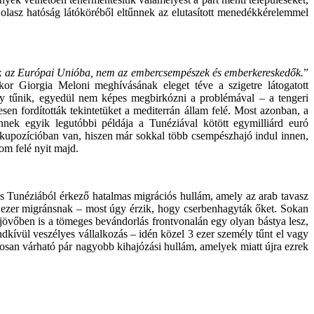
lasz hatóság látóköréből eltűnnek az elutasított menedékkérelemmel
zik az Európai Unióba, nem az embercsempészek és emberkereskedők.
”
r Giorgia Meloni meghívásának eleget téve a szigetre látogatott
úgy tűnik, egyedül nem képes megbirkózni a problémával – a tengeri
en fordították tekintetüket a mediterrán állam felé. Most azonban, a
nnek egyik legutóbbi példája a Tunéziával kötött egymilliárd euró
lkupozícióban van, hiszen már sokkal több csempészhajó indul innen,
tom felé nyit majd.
s Tunéziából érkező hatalmas migrációs hullám, amely az arab tavasz
bb ezer migránsnak – most úgy érzik, hogy cserbenhagyták őket. Sokan
 jövőben is a tömeges bevándorlás frontvonalán egy olyan bástya lesz,
endkívül veszélyes vállalkozás – idén közel 3 ezer személy tűnt el vagy
ztosan várható pár nagyobb kihajózási hullám, amelyek miatt újra ezrek