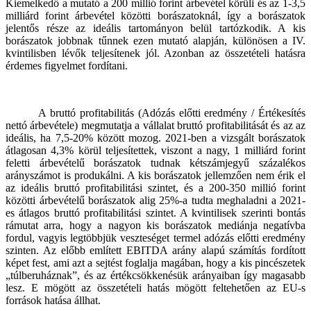
Kiemelkedő a mutató a 200 millió forint árbevétel körüli és az 1-3,5
milliárd forint árbevétel közötti borászatoknál, így a borászatok
jelentős része az ideális tartományon belül tartózkodik. A kis
borászatok jobbnak tűnnek ezen mutató alapján, különösen a IV.
kvintilisben lévők teljesítenek jól. Azonban az összetételi hatásra
érdemes figyelmet fordítani.
A bruttó profitabilitás (Adózás előtti eredmény / Értékesítés
nettó árbevétele) megmutatja a vállalat bruttó profitabilitását és az az
ideális, ha 7,5-20% között mozog. 2021-ben a vizsgált borászatok
átlagosan 4,3% körül teljesítettek, viszont a nagy, 1 milliárd forint
feletti árbevételű borászatok tudnak kétszámjegyű százalékos
arányszámot is produkálni. A kis borászatok jellemzően nem érik el
az ideális bruttó profitabilitási szintet, és a 200-350 millió forint
közötti árbevételű borászatok alig 25%-a tudta meghaladni a 2021-
es átlagos bruttó profitabilitási szintet. A kvintilisek szerinti bontás
rámutat arra, hogy a nagyon kis borászatok mediánja negatívba
fordul, vagyis legtöbbjük veszteséget termel adózás előtti eredmény
szinten. Az előbb említett EBITDA arány alapú számítás fordított
képet fest, ami azt a sejtést foglalja magában, hogy a kis pincészetek
„túlberuháznak”, és az értékcsökkenésük arányaiban így magasabb
lesz. E mögött az összetételi hatás mögött feltehetően az EU-s
források hatása állhat.