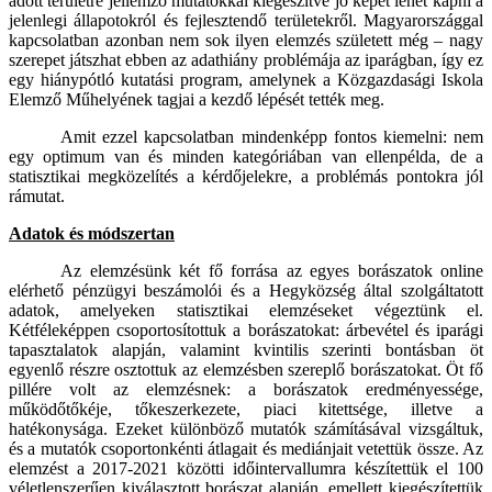
adott területre jellemző mutatókkal kiegészítve jó képet lehet kapni a
jelenlegi állapotokról és fejlesztendő területekről. Magyarországgal
kapcsolatban azonban nem sok ilyen elemzés született még – nagy
szerepet játszhat ebben az adathiány problémája az iparágban, így ez
egy hiánypótló kutatási program, amelynek a Közgazdasági Iskola
Elemző Műhelyének tagjai a kezdő lépését tették meg.
Amit ezzel kapcsolatban mindenképp fontos kiemelni: nem
egy optimum van és minden kategóriában van ellenpélda, de a
statisztikai megközelítés a kérdőjelekre, a problémás pontokra jól
rámutat.
Adatok és módszertan
Az elemzésünk két fő forrása az egyes borászatok online
elérhető pénzügyi beszámolói és a Hegyközség által szolgáltatott
adatok, amelyeken statisztikai elemzéseket végeztünk el.
Kétféleképpen csoportosítottuk a borászatokat: árbevétel és iparági
tapasztalatok alapján, valamint kvintilis szerinti bontásban öt
egyenlő részre osztottuk az elemzésben szereplő borászatokat. Öt fő
pillére volt az elemzésnek: a borászatok eredményessége,
működőtőkéje, tőkeszerkezete, piaci kitettsége, illetve a
hatékonysága. Ezeket különböző mutatók számításával vizsgáltuk,
és a mutatók csoportonkénti átlagait és mediánjait vetettük össze. Az
elemzést a 2017-2021 közötti időintervallumra készítettük el 100
véletlenszerűen kiválasztott borászat alapján, emellett kiegészítettük