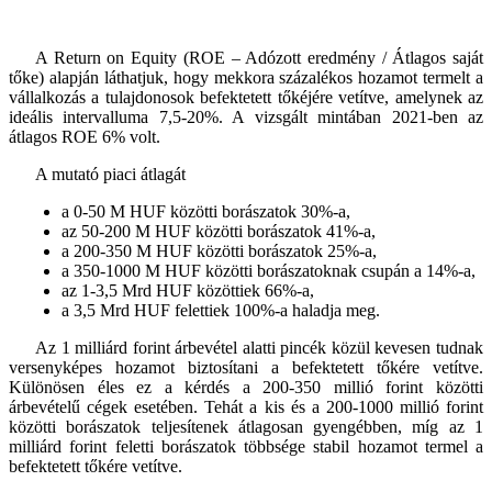
A Return on Equity (ROE – Adózott eredmény / Átlagos saját
tőke) alapján láthatjuk, hogy mekkora százalékos hozamot termelt a
vállalkozás a tulajdonosok befektetett tőkéjére vetítve, amelynek az
ideális intervalluma 7,5-20%. A vizsgált mintában 2021-ben az
átlagos ROE 6% volt.
A mutató piaci átlagát
a 0-50 M HUF közötti borászatok 30%-a,
az 50-200 M HUF közötti borászatok 41%-a,
a 200-350 M HUF közötti borászatok 25%-a,
a 350-1000 M HUF közötti borászatoknak csupán a 14%-a,
az 1-3,5 Mrd HUF közöttiek 66%-a,
a 3,5 Mrd HUF felettiek 100%-a haladja meg.
Az 1 milliárd forint árbevétel alatti pincék közül kevesen tudnak
versenyképes hozamot biztosítani a befektetett tőkére vetítve.
Különösen éles ez a kérdés a 200-350 millió forint közötti
árbevételű cégek esetében. Tehát a kis és a 200-1000 millió forint
közötti borászatok teljesítenek átlagosan gyengébben, míg az 1
milliárd forint feletti borászatok többsége stabil hozamot termel a
befektetett tőkére vetítve.