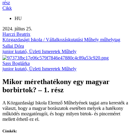
rész
Cikk
HU
2024. július 25.
Harczi Beatrix
Közgazdasági Iskola / Vállalkozáskutatási Műhely műhelytag
Sallai Dóra
junior kutató, Üzleti Ismeretek Műhely
Sass Boglárka
junior kutató, Üzleti Ismeretek Műhely
Mikor mérethatékony egy magyar
borbirtok? – 1. rész
A Közgazdasági Iskola Elemző Műhelyének tagjai arra keresték a
választ, hogy a magyar borászatok esetében melyek a hatékony
működés mozgatórugói, és hogy milyen birtok- és pinceméret
mellett érhető ez el.
Címkék: