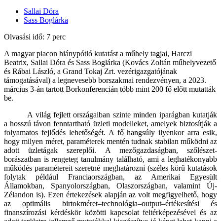
Sallai Dóra
Sass Boglárka
Olvasási idő: 7 perc
A magyar piacon hiánypótló kutatást a műhely tagjai, Harczi
Beatrix, Sallai Dóra és Sass Boglárka (Kovács Zoltán műhelyvezető
és Rábai László, a Grand Tokaj Zrt. vezérigazgatójának
támogatásával) a legnevesebb borszakmai rendezvényen, a 2023.
március 3-án tartott Borkonferencián több mint 200 fő előtt mutatták
be.
A világ fejlett országaiban szinte minden iparágban kutatják
a hosszú távon fenntartható üzleti modelleket, amelyek biztosítják a
folyamatos fejlődés lehetőségét. A fő hangsúly ilyenkor arra esik,
hogy milyen méret, paraméterek mentén tudnak stabilan működni az
adott üzletágak szereplői. A mezőgazdaságban, szőlészet-
borászatban is rengeteg tanulmány található, ami a leghatékonyabb
működés paramétereit szeretné meghatározni (széles körű kutatások
folytak például Franciaországban, az Amerikai Egyesült
Államokban, Spanyolországban, Olaszországban, valamint Új-
Zélandon is). Ezen értekezések alapján az volt megfigyelhető, hogy
az optimális birtokméret–technológia–output–értékesítési és
finanszírozási kérdéskör közötti kapcsolat feltérképezésével és az