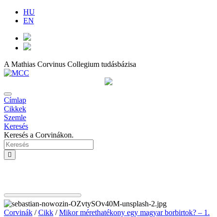
HU
EN
A Mathias Corvinus Collegium tudásbázisa
Címlap
Cikkek
Szemle
Keresés
Keresés a Corvinákon.
Corvinák
/
Cikk
/
Mikor mérethatékony egy magyar borbirtok? – 1.