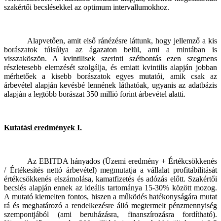
szakértői becslésekkel az optimum intervallumokhoz.
Alapvetően, amit első ránézésre láttunk, hogy jellemző a kis
borászatok túlsúlya az ágazaton belül, ami a mintában is
visszaköszön. A kvintilisek szerinti szétbontás ezen szegmens
részletesebb elemzését szolgálja, és emiatt kvintilis alapján jobban
mérhetőek a kisebb borászatok egyes mutatói, amik csak az
árbevétel alapján kevésbé lennének láthatóak, ugyanis az adatbázis
alapján a legtöbb borászat 350 millió forint árbevétel alatti.
Kutatási eredmények I.
Az EBITDA hányados (Üzemi eredmény + Értékcsökkenés
/ Értékesítés nettó árbevétel) megmutatja a vállalat profitabilitását
értékcsökkenés elszámolása, kamatfizetés és adózás előtt. Szakértői
becslés alapján ennek az ideális tartománya 15-30% között mozog.
A mutató kiemelten fontos, hiszen a működés hatékonyságára mutat
rá és meghatározó a rendelkezésre álló megtermelt pénzmennyiség
szempontjából (ami beruházásra, finanszírozásra fordítható).