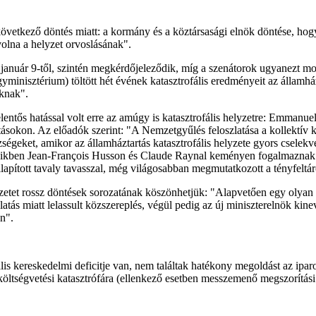
 a következő döntés miatt: a kormány és a köztársasági elnök döntése, 
volna a helyzet orvoslásának".
4. január 9-től, szintén megkérdőjeleződik, míg a szenátorok ugyanezt
inisztérium) töltött hét évének katasztrofális eredményeit az államház
oknak".
elentős hatással volt erre az amúgy is katasztrofális helyzetre: Emmanu
ztásokon. Az előadók szerint: "A Nemzetgyűlés feloszlatása a kollektív k
ézségeket, amikor az államháztartás katasztrofális helyzete gyors cselekv
seikben Jean-François Husson és Claude Raynal keményen fogalmaznak: "
llapított tavaly tavasszal, még világosabban megmutatkozott a tényfeltáró
yzetet rossz döntések sorozatának köszönhetjük: "Alapvetően egy olyan
szlatás miatt lelassult közszereplés, végül pedig az új miniszterelnök 
n".
ális kereskedelmi deficitje van, nem találtak hatékony megoldást az ip
költségvetési katasztrófára (ellenkező esetben messzemenő megszorítás