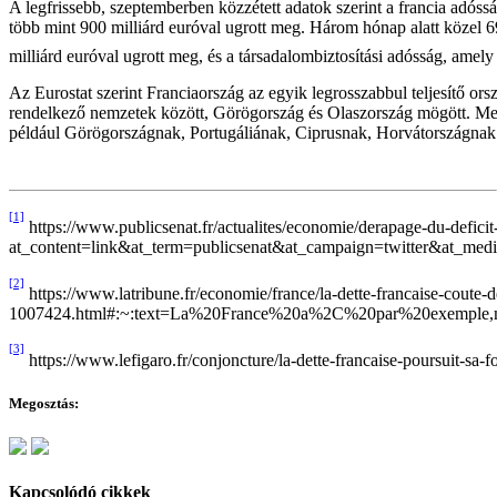
A legfrissebb, szeptemberben közzétett adatok szerint a francia adós
több mint 900 milliárd euróval ugrott meg. Három hónap alatt közel 6
milliárd euróval ugrott meg, és a társadalombiztosítási adósság, amely 
Az Eurostat szerint Franciaország az egyik legrosszabbul teljesítő
rendelkező nemzetek között, Görögország és Olaszország mögött. Mess
például Görögországnak, Portugáliának, Ciprusnak, Horvátországnak é
[1]
https://www.publicsenat.fr/actualites/economie/derapage-du-deficit
at_content=link&at_term=publicsenat&at_campaign=twitt
[2]
https://www.latribune.fr/economie/france/la-dette-francaise-coute-de
1007424.html#:~:text=La%20France%20a%2C%20par%20exemple,
[3]
https://www.lefigaro.fr/conjoncture/la-dette-francaise-poursuit-sa-
Megosztás:
Kapcsolódó cikkek