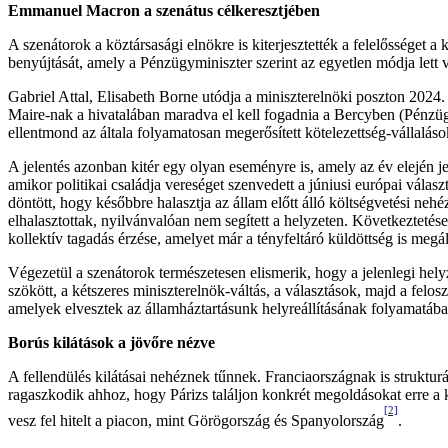
Emmanuel Macron a szenátus célkeresztjében
A szenátorok a köztársasági elnökre is kiterjesztették a felelősséget
benyújtását, amely a Pénzügyminiszter szerint az egyetlen módja lett 
Gabriel Attal, Elisabeth Borne utódja a miniszterelnöki poszton 202
Maire-nak a hivatalában maradva el kell fogadnia a Bercyben (Pénzügym
ellentmond az általa folyamatosan megerősített kötelezettség-vállalás
A jelentés azonban kitér egy olyan eseményre is, amely az év elején j
amikor politikai családja vereséget szenvedett a júniusi európai válas
döntött, hogy későbbre halasztja az állam előtt álló költségvetési neh
elhalasztottak, nyilvánvalóan nem segített a helyzeten. Következteté
kollektív tagadás érzése, amelyet már a tényfeltáró küldöttség is megá
Végezetül a szenátorok természetesen elismerik, hogy a jelenlegi hel
szökött, a kétszeres miniszterelnök-váltás, a választások, majd a felo
amelyek elvesztek az államháztartásunk helyreállításának folyamatába
Borús kilátások a jövőre nézve
A fellendülés kilátásai nehéznek tűnnek. Franciaországnak is struktur
ragaszkodik ahhoz, hogy Párizs találjon konkrét megoldásokat erre a 
[2]
vesz fel hitelt a piacon, mint Görögország és Spanyolország
.