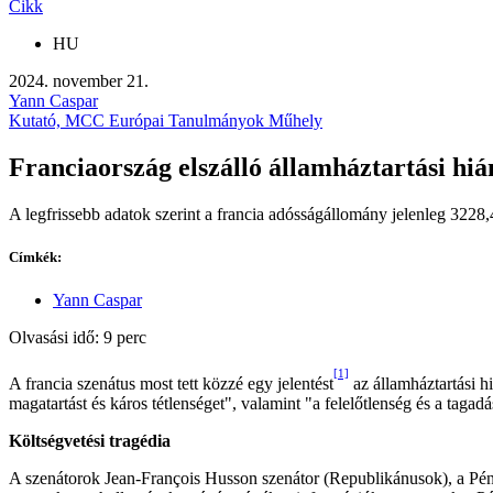
Cikk
HU
2024. november 21.
Yann Caspar
Kutató, MCC Európai Tanulmányok Műhely
Franciaország elszálló államháztartási hiá
A legfrissebb adatok szerint a francia adósságállomány jelenleg 3228,4
Címkék:
Yann Caspar
Olvasási idő: 9 perc
[1]
A francia szenátus most tett közzé egy jelentést
az államháztartási hi
magatartást és káros tétlenséget", valamint "a felelőtlenség és a tag
Költségvetési tragédia
A szenátorok Jean-François Husson szenátor (Republikánusok), a Pénzü