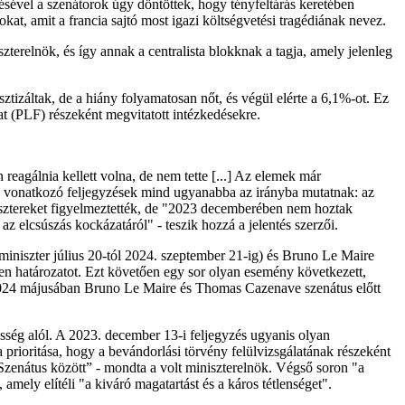
tésével a szenátorok úgy döntöttek, hogy tényfeltárás keretében
kat, amit a francia sajtó most igazi költségvetési tragédiának nevez.
zterelnök, és így annak a centralista blokknak a tagja, amely jelenleg
tizáltak, de a hiány folyamatosan nőt, és végül elérte a 6,1%-ot. Ez
at (PLF) részeként megvitatott intézkedésekre.
reagálnia kellett volna, de nem tette [...] Az elemek már
eire vonatkozó feljegyzések mind ugyanabba az irányba mutatnak: az
nisztereket figyelmeztették, de "2023 decemberében nem hoztak
az elcsúszás kockázatáról" - teszik hozzá a jelentés szerzői.
miniszter július 20-tól 2024. szeptember 21-ig) és Bruno Le Maire
n határozatot. Ezt követően egy sor olyan esemény következett,
 "2024 májusában Bruno Le Maire és Thomas Cazenave szenátus előtt
ősség alól. A 2023. december 13-i feljegyzés ugyanis olyan
a prioritása, hogy a bevándorlási törvény felülvizsgálatának részeként
Szenátus között” - mondta a volt miniszterelnök. Végső soron "a
ly elítéli "a kiváró magatartást és a káros tétlenséget".