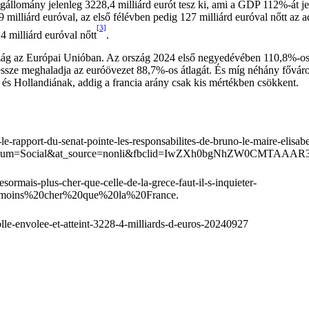
ságállomány jelenleg 3228,4 milliárd eurót tesz ki, ami a GDP 112%-át
9 milliárd euróval, az első félévben pedig 127 milliárd euróval nőtt 
[3]
4 milliárd euróval nőtt
.
 ország az Európai Unióban. Az ország 2024 első negyedévében 110,8%
ze meghaladja az euróövezet 88,7%-os átlagát. És míg néhány fővárosn
s Hollandiának, addig a francia arány csak kis mértékben csökkent.
-le-rapport-du-senat-pointe-les-responsabilites-de-bruno-le-maire-elisa
er&at_medium=Social&at_source=nonli&fbclid=IwZXh0bgNhZW
sormais-plus-cher-que-celle-de-la-grece-faut-il-s-inquieter-
moins%20cher%20que%20la%20France.
folle-envolee-et-atteint-3228-4-milliards-d-euros-20240927