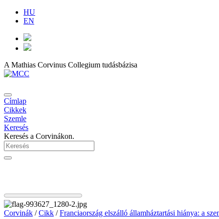
HU
EN
A Mathias Corvinus Collegium tudásbázisa
Címlap
Cikkek
Szemle
Keresés
Keresés a Corvinákon.
Corvinák
/
Cikk
/
Franciaország elszálló államháztartási hiánya: a sze