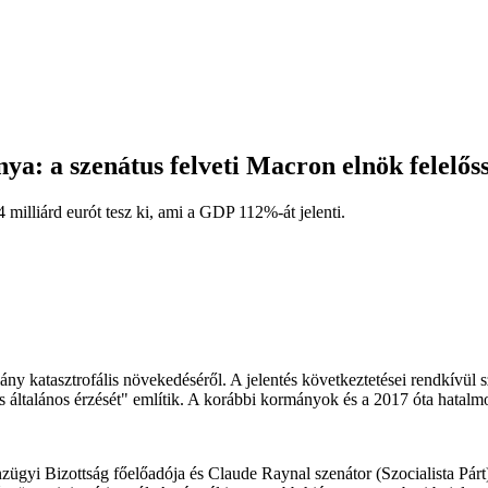
nya: a szenátus felveti Macron elnök felelős
 milliárd eurót tesz ki, ami a GDP 112%-át jelenti.
ány katasztrofális növekedéséről. A jelentés következtetései rendkívül s
adás általános érzését" említik. A korábbi kormányok és a 2017 óta hat
gyi Bizottság főelőadója és Claude Raynal szenátor (Szocialista Párt)