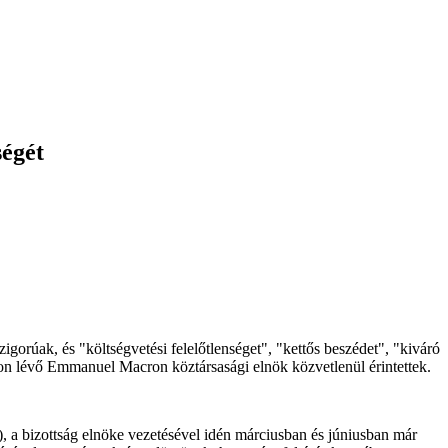
ségét
zigorúak, és "költségvetési felelőtlenséget", "kettős beszédet", "kiváró
almon lévő Emmanuel Macron köztársasági elnök közvetlenül érintettek.
, a bizottság elnöke vezetésével idén márciusban és júniusban már