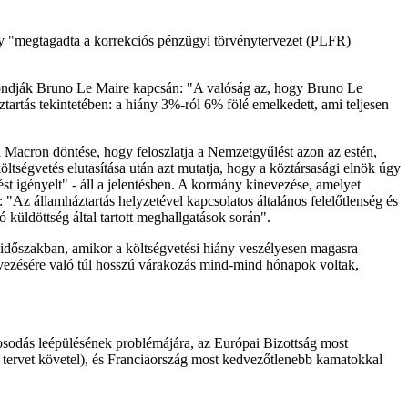
hogy "megtagadta a korrekciós pénzügyi törvénytervezet (PLFR)
 mondják Bruno Le Maire kapcsán: "A valóság az, hogy Bruno Le
tartás tekintetében: a hiány 3%-ról 6% fölé emelkedett, ami teljesen
el Macron döntése, hogy feloszlatja a Nemzetgyűlést azon az estén,
öltségvetés elutasítása után azt mutatja, hogy a köztársasági elnök úgy
ést igényelt" - áll a jelentésben. A kormány kinevezése, amelyet
Az államháztartás helyzetével kapcsolatos általános felelőtlenség és
 küldöttség által tartott meghallgatások során".
 időszakban, amikor a költségvetési hiány veszélyesen magasra
kinevezésére való túl hosszú várakozás mind-mind hónapok voltak,
arosodás leépülésének problémájára, az Európai Bizottság most
i tervet követel), és Franciaország most kedvezőtlenebb kamatokkal