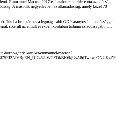
 jelenti. Emmanuel Macron 2017-es hatalomra kerülése óta az adósság
az adósság. A második negyedévben az államadósság, amely közel 70
-os értékkel a bronzérmes a legmagasabb GDP-arányos államadóssággal
ak sikerült az elmúlt években kordában tartania az adósságát, mint
beth-borne-gabriel-attal-et-emmanuel-macron?
0CMTAAAR3l7SFJ2AlVBpEN_DI7452aWC3TtkBK6kjUsA8dTwkwsONUK