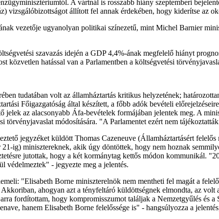
Pénzügyminisztériumtól. A vártnál is rosszabb hiány szeptemberi bejelen
vizsgálóbizottságot állított fel annak érdekében, hogy kiderítse az oko
ának vezetője ugyanolyan politikai színezetű, mint Michel Barnier minis
öltségvetési szavazás idején a GDP 4,4%-ának megfelelő hiányt prognosz
st közvetlen hatással van a Parlamentben a költségvetési törvényjavasl
en tudatában volt az államháztartás kritikus helyzetének; határozottan 
artási Főigazgatóság által készített, a főbb adók bevételi előrejelzés
tető jelek az alacsonyabb Áfa-bevételek formájában jelentek meg. A mi
ési törvényjavaslat módosítására. "A Parlamentet ezért nem tájékoztatták 
meztető jegyzéket küldött Thomas Cazeneuve (Államháztartásért felelős 
 21-ig) minisztereknek, akik úgy döntöttek, hogy nem hoznak semmilye
tkeztetésre jutottak, hogy a két kormánytag kettős módon kommunikál.
ül védelmeztek" - jegyezte meg a jelentés.
 kiemeli: "Elisabeth Borne miniszterelnök nem mentheti fel magát a felel
t. Akkoriban, ahogyan azt a tényfeltáró küldöttségnek elmondta, az volt 
 arra fordítottam, hogy kompromisszumot találjak a Nemzetgyűlés és a 
 hanem Elisabeth Borne felelőssége is" - hangsúlyozza a jelentés, ame