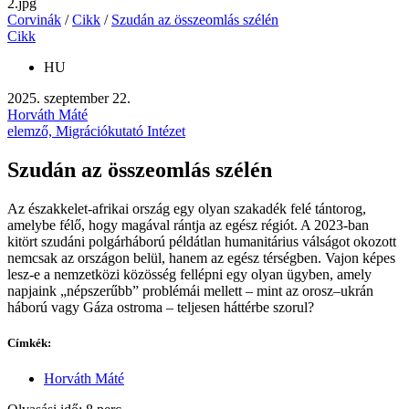
Corvinák
/
Cikk
/
Szudán az összeomlás szélén
Cikk
HU
2025. szeptember 22.
Horváth Máté
elemző, Migrációkutató Intézet
Szudán az összeomlás szélén
Az északkelet-afrikai ország egy olyan szakadék felé tántorog,
amelybe félő, hogy magával rántja az egész régiót. A 2023-ban
kitört szudáni polgárháború példátlan humanitárius válságot okozott
nemcsak az országon belül, hanem az egész térségben. Vajon képes
lesz-e a nemzetközi közösség fellépni egy olyan ügyben, amely
napjaink „népszerűbb” problémái mellett – mint az orosz–ukrán
háború vagy Gáza ostroma – teljesen háttérbe szorul?
Címkék:
Horváth Máté