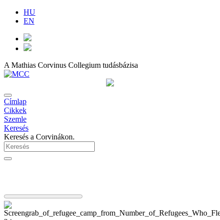
HU
EN
A Mathias Corvinus Collegium tudásbázisa
Címlap
Cikkek
Szemle
Keresés
Keresés a Corvinákon.