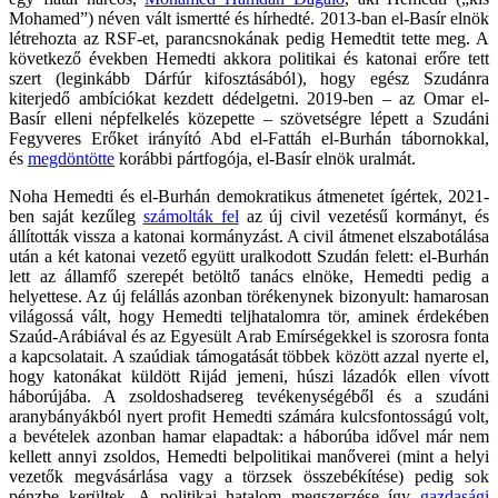
Mohamed”) néven vált ismertté és hírhedté. 2013-ban el-Basír elnök
létrehozta az RSF-et, parancsnokának pedig Hemedtit tette meg. A
következő években Hemedti akkora politikai és katonai erőre tett
szert (leginkább Dárfúr kifosztásából), hogy egész Szudánra
kiterjedő ambíciókat kezdett dédelgetni. 2019-ben – az Omar el-
Basír elleni népfelkelés közepette – szövetségre lépett a Szudáni
Fegyveres Erőket irányító Abd el-Fattáh el-Burhán tábornokkal,
és
megdöntötte
korábbi pártfogója, el-Basír elnök uralmát.
Noha Hemedti és el-Burhán demokratikus átmenetet ígértek, 2021-
ben saját kezűleg
számolták fel
az új civil vezetésű kormányt, és
állították vissza a katonai kormányzást. A civil átmenet elszabotálása
után a két katonai vezető együtt uralkodott Szudán felett: el-Burhán
lett az államfő szerepét betöltő tanács elnöke, Hemedti pedig a
helyettese. Az új felállás azonban törékenynek bizonyult: hamarosan
világossá vált, hogy Hemedti teljhatalomra tör, aminek érdekében
Szaúd-Arábiával és az Egyesült Arab Emírségekkel is szorosra fonta
a kapcsolatait. A szaúdiak támogatását többek között azzal nyerte el,
hogy katonákat küldött Rijád jemeni, húszi lázadók ellen vívott
háborújába. A zsoldoshadsereg tevékenységéből és a szudáni
aranybányákból nyert profit Hemedti számára kulcsfontosságú volt,
a bevételek azonban hamar elapadtak: a háborúba idővel már nem
kellett annyi zsoldos, Hemedti belpolitikai manőverei (mint a helyi
vezetők megvásárlása vagy a törzsek összebékítése) pedig sok
pénzbe kerültek. A politikai hatalom megszerzése így
gazdasági