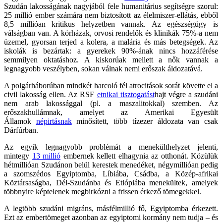
Szudán lakosságának nagyjából fele humanitárius segítségre szorul:
25 millió ember számára nem biztosított az élelmiszer-ellátás, ebből
8,5 millióan kritikus helyzetben vannak. Az egészségügy is
válságban van. A kórházak, orvosi rendelők és klinikák 75%-a nem
üzemel, gyorsan terjed a kolera, a malária és más betegségek. Az
iskolák is bezártak: a gyerekek 90%-ának nincs hozzáférése
semmilyen oktatáshoz. A kiskorúak mellett a nők vannak a
legnagyobb veszélyben, sokan válnak nemi erőszak áldozatává.
A polgárháborúban mindkét harcoló fél atrocitások sorát követte el a
civil lakosság ellen. Az RSF
etnikai tisztogatást
hajt végre a szudáni
nem arab lakossággal (pl. a maszalitokkal) szemben. Az
erőszakhullámnak, amelyet az Amerikai Egyesült
Államok
népirtásnak
minősített, több tízezer áldozata van csak
Dárfúrban.
Az egyik legnagyobb problémát a menekülthelyzet jelenti,
mintegy
13 millió
embernek kellett elhagynia az otthonát. Közülük
hétmillióan Szudánon belül kerestek menedéket, négymillióan pedig
a szomszédos Egyiptomba, Líbiába, Csádba, a Közép-afrikai
Köztársaságba, Dél-Szudánba és Etiópiába menekültek, amelyek
többnyire képtelenek megbirkózni a frissen érkező tömegekkel.
A legtöbb szudáni migráns, másfélmillió fő, Egyiptomba érkezett.
Ezt az embertömeget azonban az egyiptomi kormány nem tudja – és