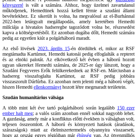
kényszerré
is vált a számára. Ahhoz, hogy üzelmei zavartalanul
működjenek, Hemedtinek hozzá kellett férnie a szudáni állami
bevételekhez. Ez sikerült is volna, ha megvalósul az el-Burhánnal
2022-ben letárgyalt megállapodás, amely keretében Hemedti
milíciája a hivatalos hadseregbe tagozódott volna be, részesedést
kapva a költségvetésből. Ez azonban dugába dőlt, Hemedti számára
pedig az egyetlen kiút a polgárháború maradt.
Az első lövések
2023. április 15
-én dördültek el, mikor az RSF
megtámadta Kartúmot, Hemedti katonái pedig elfoglalták a repteret
és az elnöki palotát. Az elkövetkező két évben a háború hozott
ugyan sikereket Hemedti számára, de 2025-re úgy látszott, hogy a
Szudáni Fegyveres Erők felülkerekednek az RSF-en. Márciusban a
hadsereg visszafoglalta Kartúmot, az RSF pedig jobbára
visszaszorult Dárfúrba. Ez azonban nem jelenti még a háború végét,
hiszen Hemedti
ellenkormányt
hozott létre megmaradt területein.
Szudán humanitárius válsága
A több mint két éve tartó polgárháború során legalább
150 ezer
ember halt meg
; a valós szám azonban ennél sokkal nagyobb lehet.
A gazdaság, amely már a konfliktus előtti években is válságban volt,
teljesen összeomlott. A háború és környezeti hatások (áradások,
szárazságok) miatt az élelmiszertermelés olyannyira visszaesett,
hogy az ország egyes régióiban már
éhínség
van. Az ötvenmilliós