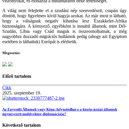
viszonyokat, és elodázza a mihamarabbi béke lehetőségét.
A világ nem felejtette el a szudáni nép szenvedéseit, csupán úgy
döntött, hogy figyelmen kívül hagyja azokat. Az már most is látható,
hogy a válságnak negatív kihatása lesz Északkelet-Afrika
biztonságára. A környező, egyébként is instabil államok, mint Dél-
Szudán, Líbia vagy Csád maguk is összeomolhatnak, a még
nagyobbra duzzadó migrációs hullámok pedig (ahogy azt Egyiptom
esetében is láthattuk) Európát is elérhetik.
Megosztás:
Előző tartalom
Cikk
2025. szeptember 19.
Az Egyesült Államok vagy Kína: folytatódhat e a közép-ázsiai államok
úgynevezett multivektor diplomáciája?
Következő tartalom