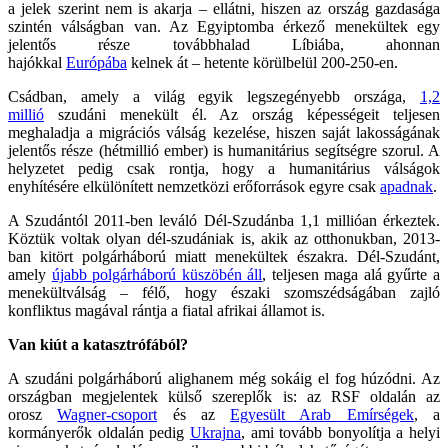
a jelek szerint nem is akarja – ellátni, hiszen az ország gazdasága
szintén válságban van. Az Egyiptomba érkező menekültek egy
jelentős része továbbhalad Líbiába, ahonnan
hajókkal
Európába
kelnek át – hetente körülbelül 200-250-en.
Csádban, amely a világ egyik legszegényebb országa,
1,2
millió
szudáni menekült él. Az ország képességeit teljesen
meghaladja a migrációs válság kezelése, hiszen saját lakosságának
jelentős része (hétmillió ember) is humanitárius segítségre szorul. A
helyzetet pedig csak rontja, hogy a humanitárius válságok
enyhítésére elkülönített nemzetközi erőforrások egyre csak
apadnak
.
A Szudántól 2011-ben leváló Dél-Szudánba 1,1 millióan érkeztek.
Köztük voltak olyan dél-szudániak is, akik az otthonukban, 2013-
ban kitört polgárháború miatt menekültek északra. Dél-Szudánt,
amely
újabb polgárháború küszöbén áll
, teljesen maga alá gyűrte a
menekültválság – félő, hogy északi szomszédságában zajló
konfliktus magával rántja a fiatal afrikai államot is.
Van kiút a katasztrófából?
A szudáni polgárháború alighanem még sokáig el fog húzódni. Az
országban megjelentek külső szereplők is: az RSF oldalán az
orosz
Wagner-csoport
és az
Egyesült Arab Emírségek
, a
kormányerők oldalán pedig
Ukrajna
, ami tovább bonyolítja a helyi