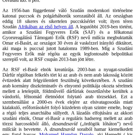
Olvasási idő: 8 perc
Az 1956-ban függetlenné váló Szudán modernkori történelme
katonai puccsok és polgárháborúk sorozatából áll. Az országban
eddig 18 sikeres és sikertelen puccskísérlet volt; ilyen téren
Szudán
Afrikában az első helyen áll
. A legutóbbi 2019-ben történt,
amikor a Szudáni Fegyveres Erők (SAF) és a félkatonai
Gyorsreagálású Támogató Erők (RSF) nevű milícia megbuktatták
Omar el-Basírt, az országot 30 éven át vaskézzel irányító diktátort,
aki maga is puccsal jutott hatalomra 1989-ben. Míg a Szudáni
Fegyveres Erők már régóta az egyik legfontosabb belpolitikai
szereplő volt, az RSF csupán 2013-ban jött létre.
Az RSF el-Basír elnök kreatúrája. 2003-ban a nyugat-szudáni
Dárfúr régióban felkelés tört ki az arab és nem arab lakosság között
évtizedek alatt felgyülemlett feszültség következtében. A szudáni
arab kormány diszkriminatív és elnyomó politikája okozta sérelmek
mellett a letelepült, földművelő dárfúriak összetűzésbe kerültek a
vándorló, félnomád életmódot folytató arab törzsekkel. Ezt a
szembenállást a 2000-es évek elejére az elsivatagosodás miatt
kialakuló, erőforrásokért folyó küzdelem olyan szintre emelte, hogy
a régió teljes anarchiába süllyedt. A lázadás elfojtására az akkori
szudáni elnök, Omar el-Basír a reguláris hadsereg mellett az arab
törzsi harcosokból álló,
dzsandzsavíd
(„ördögök lóháton”) nevű
milíciát is bevetette. A
dzsandzsavíd
soraiból hamar kiemelkedett
egy fiatal harcos,
Mohamed Hamdan Dagalo
, aki Hemedti („kis