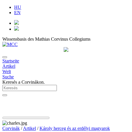
HU
EN
Wissensbasis des Mathias Corvinus Collegiums
Startseite
Artikel
Welt
Suche
Keresés a Corvinákon.
Corvinák
/
Artikel
/
Károly herceg és az erdélyi magyarok