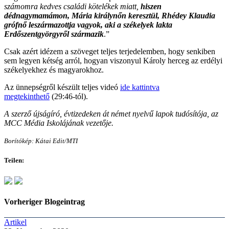
számomra kedves családi kötelékek miatt,
hiszen
dédnagymamámon, Mária királynőn keresztül, Rhédey Klaudia
grófnő leszármazottja vagyok, aki a székelyek lakta
Erdőszentgyörgyről származik
.”
Csak azért idézem a szöveget teljes terjedelemben, hogy senkiben
sem legyen kétség arról, hogyan viszonyul Károly herceg az erdélyi
székelyekhez és magyarokhoz.
Az ünnepségről készült teljes videó
ide kattintva
megtekinthető
(29:46-tól).
A szerző újságíró, évtizedeken át német nyelvű lapok tudósítója, az
MCC Média Iskolájának vezetője.
Borítókép: Kátai Edit/MTI
Teilen:
Vorheriger Blogeintrag
Artikel