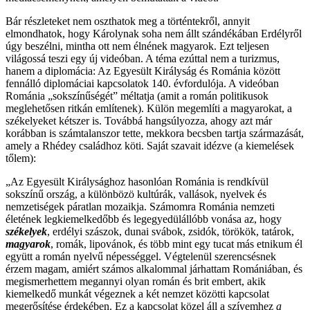
Bár részleteket nem oszthatok meg a történtekről, annyit
elmondhatok, hogy Károlynak soha nem állt szándékában Erdélyről
úgy beszélni, mintha ott nem élnének magyarok. Ezt teljesen
világossá teszi egy új videóban. A téma ezúttal nem a turizmus,
hanem a diplomácia: Az Egyesült Királyság és Románia között
fennálló diplomáciai kapcsolatok 140. évfordulója. A videóban
Románia „sokszínűségét” méltatja (amit a román politikusok
meglehetősen ritkán említenek). Külön megemlíti a magyarokat, a
székelyeket kétszer is. Továbbá hangsúlyozza, ahogy azt már
korábban is számtalanszor tette, mekkora becsben tartja származását,
amely a Rhédey családhoz köti. Saját szavait idézve (a kiemelések
tőlem):
„Az Egyesült Királysághoz hasonlóan Románia is rendkívül
sokszínű ország, a különbözö kultúrák, vallások, nyelvek és
nemzetiségek páratlan mozaikja. Számomra Románia nemzeti
életének legkiemelkedőbb és legegyedülállóbb vonása az, hogy
székelyek
, erdélyi szászok, dunai svábok, zsidók, törökök, tatárok,
magyarok
, romák, lipovánok, és több mint egy tucat más etnikum él
együtt a román nyelvű népességgel. Végtelenül szerencsésnek
érzem magam, amiért számos alkalommal járhattam Romániában, és
megismerhettem megannyi olyan román és brit embert, akik
kiemelkedő munkát végeznek a két nemzet közötti kapcsolat
megerősítése érdekében.
Ez a kapcsolat közel áll a szívemhez
a