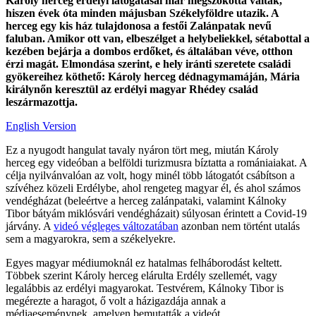
Károly herceg erdélyi látogatásai már megszokottá váltak,
hiszen évek óta minden májusban Székelyföldre utazik. A
herceg egy kis ház tulajdonosa a festői Zalánpatak nevű
faluban. Amikor ott van, elbeszélget a helybeliekkel, sétabottal a
kezében bejárja a dombos erdőket, és általában véve, otthon
érzi magát. Elmondása szerint, e hely iránti szeretete családi
gyökereihez köthető: Károly herceg dédnagymamáján, Mária
királynőn keresztül az erdélyi magyar Rhédey család
leszármazottja.
English Version
Ez a nyugodt hangulat tavaly nyáron tört meg, miután Károly
herceg egy videóban a belföldi turizmusra bíztatta a romániaiakat. A
célja nyilvánvalóan az volt, hogy minél több látogatót csábítson a
szívéhez közeli Erdélybe, ahol rengeteg magyar él, és ahol számos
vendégházat (beleértve a herceg zalánpataki, valamint Kálnoky
Tibor bátyám miklósvári vendégházait) súlyosan érintett a Covid-19
járvány. A
videó végleges változatában
azonban nem történt utalás
sem a magyarokra, sem a székelyekre.
Egyes magyar médiumoknál ez hatalmas felháborodást keltett.
Többek szerint Károly herceg elárulta Erdély szellemét, vagy
legalábbis az erdélyi magyarokat. Testvérem, Kálnoky Tibor is
megérezte a haragot, ő volt a házigazdája annak a
médiaeseménynek, amelyen bemutatták a videót.