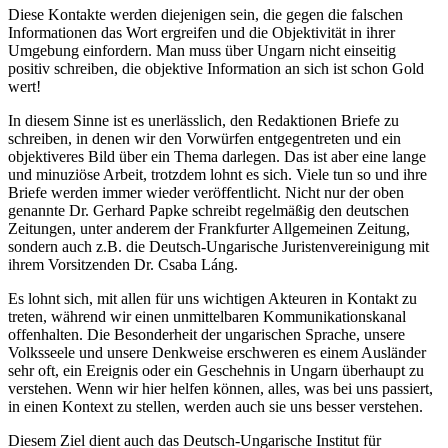
Diese Kontakte werden diejenigen sein, die gegen die falschen
Informationen das Wort ergreifen und die Objektivität in ihrer
Umgebung einfordern. Man muss über Ungarn nicht einseitig
positiv schreiben, die objektive Information an sich ist schon Gold
wert!
In diesem Sinne ist es unerlässlich, den Redaktionen Briefe zu
schreiben, in denen wir den Vorwürfen entgegentreten und ein
objektiveres Bild über ein Thema darlegen. Das ist aber eine lange
und minuziöse Arbeit, trotzdem lohnt es sich. Viele tun so und ihre
Briefe werden immer wieder veröffentlicht. Nicht nur der oben
genannte Dr. Gerhard Papke schreibt regelmäßig den deutschen
Zeitungen, unter anderem der Frankfurter Allgemeinen Zeitung,
sondern auch z.B. die Deutsch-Ungarische Juristenvereinigung mit
ihrem Vorsitzenden Dr. Csaba Láng.
Es lohnt sich, mit allen für uns wichtigen Akteuren in Kontakt zu
treten, während wir einen unmittelbaren Kommunikationskanal
offenhalten. Die Besonderheit der ungarischen Sprache, unsere
Volksseele und unsere Denkweise erschweren es einem Ausländer
sehr oft, ein Ereignis oder ein Geschehnis in Ungarn überhaupt zu
verstehen. Wenn wir hier helfen können, alles, was bei uns passiert,
in einen Kontext zu stellen, werden auch sie uns besser verstehen.
Diesem Ziel dient auch das Deutsch-Ungarische Institut für