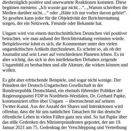
diesbezüglich positive und unerwartete Reaktionen kommen. Diese
beginnen meistens: „Ich wusste gar nicht…“, „Warum schreiben die
Medien darüber nicht…“ oder „Hätte ich nur vorher davon gehört“.
So gesehen kann jeder für die Objektivität der Berichterstattung
sorgen, der ein Netzwerk, Freunde oder Bekannte hat.
Ungarn wird von einem durchschnittlichen Deutschen viel positiver
betrachtet, wie man anhand der Berichterstattung vermuten würde.
Beispielsweise lohnt es sich, die Kommentare unter den vielen
ungarnkritischen Artikeln durchzulesen. Es scheint so, als ob der
Journalist und sein Leser auf verschiedenen Planeten lebten. Es ist
aber wichtig, das sich in den intellektuellen Debatten zeigende
Ungarnbild zu beobachten und alle Akteure, die wirken können und
wollen.
Es gibt aber erfrischende Beispiele, und sogar nicht wenige. Der
Präsident der Deutsch-Ungarischen Gesellschaft in der
Bundesrepublik Deutschland, ein ehemals führender Politiker der
Regierungspartei FDP in Nordrhein-Westfalen, Dr. Gerhard Papke,
kommuniziert offen über Ungarn – überraschend auf seinem
Twitter-Kanal. Aus der Anzahl der Shares und Interaktionen wird
offenbar, dass die für uns natürlichen Tatsachen für das deutsche
öffentliche Leben in vielen Fällen ganz neu sind. So hat Papke über
das stille Gedenken des Ministerpräsidenten gepostet, der am 19.
Januar 2021 am 75. Gedenktag der Verschleppung und Vertreibung