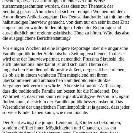
erscheint, dessen Ausführungen in einer Art und Weise
zusammengeschnitten wurden, dass diese zur Thematik der
Sendung passen. Ähnliches hat sich vor einigen Wochen mit dem
Autor dieses Artikels zugetan: Das Deutschlandradio hat mit ihm ein
halbstündiges Interview gemacht, von dem nur ein sehr kurzes Zitat
eingeschnitten wurde. In den übrigen Teilen der Reportage sind
ausschließlich nur regierungskritische Töne zu hören. Wäre das also
die ausgeglichene Berichterstattung?
Vor einigen Wochen ist eine längere Reportage über die ungarische
Familienpolitik in der Süddeutschen Zeitung erschienen. In dieser
wird eine der Interviewpartner, namentlich Fruzsina Skrabski, die
auch international anerkannt ist und sich zum Thema der
ungarischen Familienpolitik positiv äußert, dergestalt beschrieben,
als ob sie in einem veralteten Film mitspielend mit ihrem
überkommenen und archaischen Familienbild eine dunkle
Vergangenheit vertreten würde. Aber sie ist nur der Auffassung,
dass die traditionelle Familie am besten für die Kinder sei. Die
Wahrheit ist, dass man kaum eine glaubwürdigere Person in Ungarn
finden kann, die sich in der Familienpolitik besser auskennt. Das
Wesentliche der ungarischen Familienpolitik ist ja gerade, dass jeder
so viele Kinder haben kann, wie man möchte.
Der Staat zwingt die jungen Leute nicht, Kinder zu bekommen,
sondern eröffnet ihnen Möglichkeiten und Chancen, dass ein