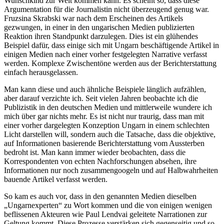
Wunschkind zur Welt kommen kann. Es scheint so, dass diese
Argumentation für die Journalistin nicht überzeugend genug war.
Fruzsina Skrabski war nach dem Erscheinen des Artikels
gezwungen, in einer in den ungarischen Medien publizierten
Reaktion ihren Standpunkt darzulegen. Dies ist ein glühendes
Beispiel dafür, dass einige sich mit Ungarn beschäftigende Artikel in
einigen Medien nach einer vorher festgelegten Narrative verfasst
werden. Komplexe Zwischentöne werden aus der Berichterstattung
einfach herausgelassen.
Man kann diese und auch ähnliche Beispiele länglich aufzählen,
aber darauf verzichte ich. Seit vielen Jahren beobachte ich die
Publizistik in den deutschen Medien und mittlerweile wundere ich
mich über gar nichts mehr. Es ist nicht nur traurig, dass man mit
einer vorher dargelegten Konzeption Ungarn in einem schlechten
Licht darstellen will, sondern auch die Tatsache, dass die objektive,
auf Informationen basierende Berichterstattung vom Aussterben
bedroht ist. Man kann immer wieder beobachten, dass die
Korrespondenten von echten Nachforschungen absehen, ihre
Informationen nur noch zusammengoogeln und auf Halbwahrheiten
bauende Artikel verfasst werden.
So kam es auch vor, dass in den genannten Medien dieselben
„Ungarnexperten“ zu Wort kommen und die von einigen wenigen
beflissenen Akteuren wie Paul Lendvai geleitete Narrationen zur
Geltung kommt. Diese Prozesse verstärken sich gegenseitig und so