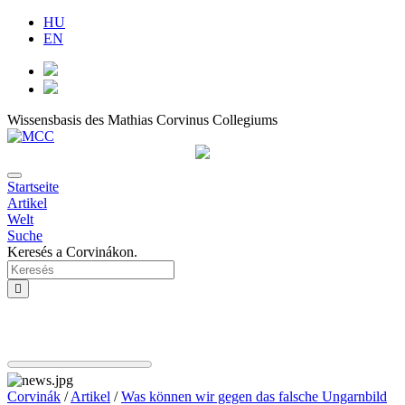
HU
EN
Wissensbasis des Mathias Corvinus Collegiums
Startseite
Artikel
Welt
Suche
Keresés a Corvinákon.
Corvinák
/
Artikel
/
Was können wir gegen das falsche Ungarnbild