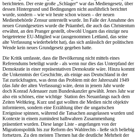
berichteten. Der erste große „Schlager“ war das Mediengesetz, über
dessen Hintergrund und Bedingungen nicht ausführlich berichtet
wurde, sondern – wie wir heute schon wissen – der neuen
Medienbehörde Zensur unterstellt wurde. Im Falle der Annahme des
neuen Grundgesetzes wurde die Präambel, die auch das Christentum
erwähnt, an den Pranger gestellt, obwohl Ungarn das einzige neu
beigetretene EU-Mitglied war (ausgenommen Lettland, das seine
alte Verfassung wiederbelebt hat), das sich anlässlich der politischen
Wende kein neues Grundgesetz gegeben hatte.
Die Kritik umfasste, dass die Bevölkerung nicht mittels eines
Referendums beteiligt wurde - als wenn nur dies das Unterpfand der
Demokratie in einer repräsentativen Demokratie wäre. Hinzu kommt
die Unkenntnis der Geschichte, als einige aus Deutschland in der
Tat zurückfragten, was denn das Problem mit der Jahreszahl 1949
(das Jahr der alten Verfassung) wäre, denn in jenem Jahr wurde
doch Konrad Adenauer zum Bundeskanzler gewählt. Jenes Jahr war
also ein schönes, eine wichtige Station des Neuanfangs nach dem
Zeiten Weltkrieg. Kurz und gut wollten die Medien nicht objektiv
informieren, sondern eine Erzählung über die ungarischen
Ereignisse spinnen, während die Tatsachen ausgelassen wurden und
Kontexte in einem zumindest halbwahren Zusammenhang
präsentiert wurden. Diese lange Liste - angefangen von der
Migrationspolitik bis zur Reform des Wahlrechts - ließe sich beliebig
fortsetzen. Zu den meisten Themen hat die deutliche Mehrheit der