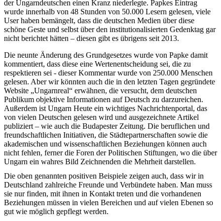
der Ungarndeutschen einen Kranz niederlegte. Papkes Eintrag
wurde innerhalb von 48 Stunden von 50.000 Lesern gelesen, viele
User haben bemängelt, dass die deutschen Medien über diese
schöne Geste und selbst über den institutionalisierten Gedenktag gar
nicht berichtet hätten – diesen gibt es übrigens seit 2013.
Die neunte Änderung des Grundgesetzes wurde von Papke damit
kommentiert, dass diese eine Wertenentscheidung sei, die zu
respektieren sei - dieser Kommentar wurde von 250.000 Menschen
gelesen. Aber wir könnten auch die in den letzten Tagen gegründete
Website „Ungarnreal“ erwähnen, die versucht, dem deutschen
Publikum objektive Informationen auf Deutsch zu darzureichen.
Außerdem ist Ungarn Heute ein wichtiges Nachrichtenportal, das
von vielen Deutschen gelesen wird und ausgezeichnete Artikel
publiziert – wie auch die Budapester Zeitung. Die beruflichen und
freundschaftlichen Initiativen, die Städtepartnerschaften sowie die
akademischen und wissenschaftlichen Beziehungen können auch
nicht fehlen, ferner die Foren der Politischen Stiftungen, wo die über
Ungarn ein wahres Bild Zeichnenden die Mehrheit darstellen.
Die oben genannten positiven Beispiele zeigen auch, dass wir in
Deutschland zahlreiche Freunde und Verbündete haben. Man muss
sie nur finden, mit ihnen in Kontakt treten und die vorhandenen
Beziehungen müssen in vielen Bereichen und auf vielen Ebenen so
gut wie möglich gepflegt werden.