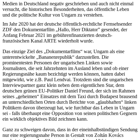
Medien in Deutschland negativ geschrieben und auch nicht einmal
versucht, die historischen Besonderheiten, das öffentliche Leben
und die politische Kultur von Ungarn zu verstehen.
Im Jahr 2020 hat der deutsche öffentlich-rechtliche Fernsehsender
ZDF den Dokumentarfilm „Hallo, Herr Diktator” gesendet, der
Anfang Februar 2021 im gebührenfinanzierten deutsch-
französischen Kanal ARTE wiederholt wurde.
Das einzige Ziel des „Dokumentarfilms“ war, Ungarn als eine
unterentwickelte „Bananenrepublik“ darzustellen. Die
prominentesten Personen der ungarischen Linken sowie
Journalisten, die seit Jahrzehnten im Ausland leben und ob einer
Regierungsnähe kaum bezichtigt werden können, hatten dabei
mitgewirkt, wie z.B. Paul Lendvai. Trotzdem sind die ungarischen
Interviewpartner ganz klein neben dem eigentlichen Star, dem
deutschen grünen EU-Politiker Daniel Freund, der sich im Rahmen
seines „geheimen“ Einsatzes mit dem Taxi durch Budapest brausend
an unterschiedlichen Orten durch Berichte von „glaubhaften“ linken
Politikern davon überzeugt hat, wie furchtbar das Leben in Ungarn
sei - falls überhaupt eine Opposition von seinen politischen Gegnern
ein wirklich objektives Bild zeichnen kann.
Ganz zu schweigen davon, dass in der eineinhalbstündigen Sendung
nur eine regierungsnahe Person in Gestalt von Zoltán Kovács