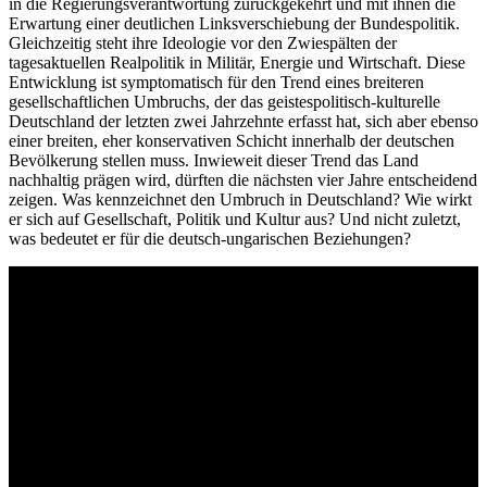
in die Regierungsverantwortung zurückgekehrt und mit ihnen die
Erwartung einer deutlichen Linksverschiebung der Bundespolitik.
Gleichzeitig steht ihre Ideologie vor den Zwiespälten der
tagesaktuellen Realpolitik in Militär, Energie und Wirtschaft. Diese
Entwicklung ist symptomatisch für den Trend eines breiteren
gesellschaftlichen Umbruchs, der das geistespolitisch-kulturelle
Deutschland der letzten zwei Jahrzehnte erfasst hat, sich aber ebenso
einer breiten, eher konservativen Schicht innerhalb der deutschen
Bevölkerung stellen muss. Inwieweit dieser Trend das Land
nachhaltig prägen wird, dürften die nächsten vier Jahre entscheidend
zeigen. Was kennzeichnet den Umbruch in Deutschland? Wie wirkt
er sich auf Gesellschaft, Politik und Kultur aus? Und nicht zuletzt,
was bedeutet er für die deutsch-ungarischen Beziehungen?