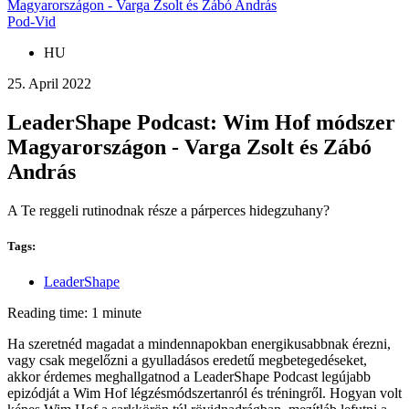
Magyarországon - Varga Zsolt és Zábó András
Pod-Vid
HU
25. April 2022
LeaderShape Podcast: Wim Hof módszer
Magyarországon - Varga Zsolt és Zábó
András
A Te reggeli rutinodnak része a párperces hidegzuhany?
Tags:
LeaderShape
Reading time: 1 minute
Ha szeretnéd magadat a mindennapokban energikusabbnak érezni,
vagy csak megelőzni a gyulladásos eredetű megbetegedéseket,
akkor érdemes meghallgatnod a LeaderShape Podcast legújabb
epizódját a Wim Hof légzésmódszertanról és tréningről. Hogyan volt