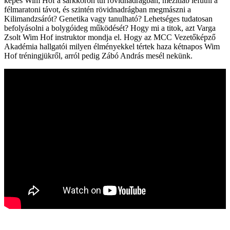
képes Wim Hof a sarkkörön túl rövidnadrágban, mezítláb lefutni a
félmaratoni távot, és szintén rövidnadrágban megmászni a
Kilimandzsárót? Genetika vagy tanulható? Lehetséges tudatosan
befolyásolni a bolygóideg működését? Hogy mi a titok, azt Varga
Zsolt Wim Hof instruktor mondja el. Hogy az MCC Vezetőképző
Akadémia hallgatói milyen élményekkel tértek haza kétnapos Wim
Hof tréningjükről, arról pedig Zábó András mesél nekünk.