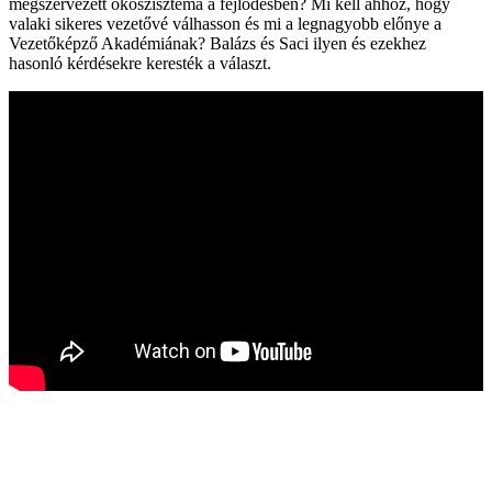
megszervezett ökoszisztéma a fejlődésben? Mi kell ahhoz, hogy
valaki sikeres vezetővé válhasson és mi a legnagyobb előnye a
Vezetőképző Akadémiának? Balázs és Saci ilyen és ezekhez
hasonló kérdésekre keresték a választ.