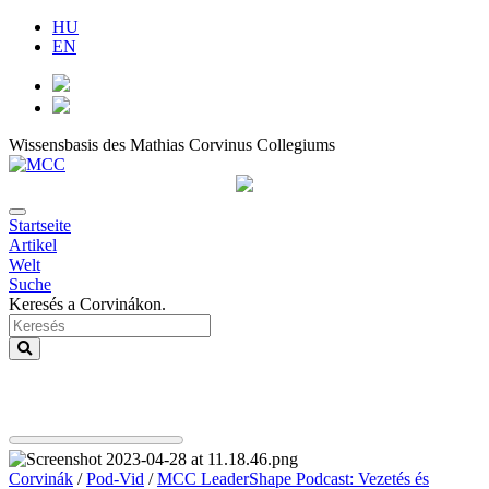
HU
EN
Wissensbasis des Mathias Corvinus Collegiums
Startseite
Artikel
Welt
Suche
Keresés a Corvinákon.
Corvinák
/
Pod-Vid
/
MCC LeaderShape Podcast: Vezetés és