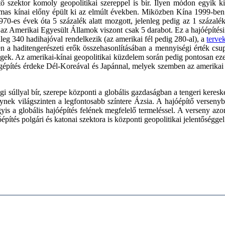
tő szektor komoly geopolitikai szereppel is bír. Ilyen módon egyik k
lmas kínai előny épült ki az elmúlt években. Miközben Kína 1999-be
970-es évek óta 5 százalék alatt mozgott, jelenleg pedig az 1 százal
az Amerikai Egyesült Államok viszont csak 5 darabot. Ez a hajóépítési v
nleg 340 hadihajóval rendelkezik (az amerikai fél pedig 280-al), a
terve
n a haditengerészeti erők összehasonlításában a mennyiségi érték csu
bségek. Az amerikai-kínai geopolitikai küzdelem során pedig pontosan e
tségépítés érdeke Dél-Koreával és Japánnal, melyek szemben az amerika
i súllyal bír, szerepe központi a globális gazdaságban a tengeri keresk
elynek világszinten a legfontosabb színtere Ázsia. A hajóépítő verse
is a globális hajóépítés felének megfelelő termeléssel. A verseny azo
pítés polgári és katonai szektora is központi geopolitikai jelentőséggel