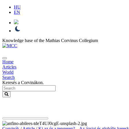
HU
EN
Knowledge base of the Mathias Corvinus Collegium
Home
Articles
World
Search
Keresés a Corvinákon.
Corvinák
/
Article
/
Ki az úr a tengeren? – Az ázsiai és globális keres