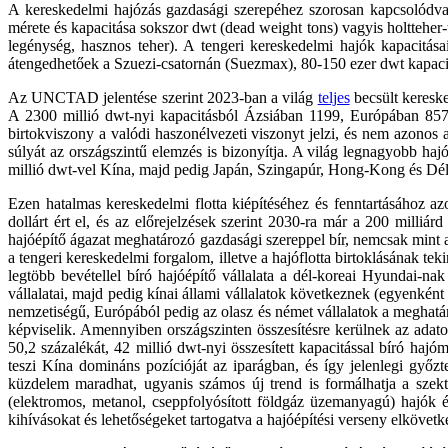
A kereskedelmi hajózás gazdasági szerepéhez szorosan kapcsolódva, 
mérete és kapacitása sokszor dwt (dead weight tons) vagyis holtteher-
legénység, hasznos teher). A tengeri kereskedelmi hajók kapacitás
átengedhetőek a Szuezi-csatornán (Suezmax), 80-150 ezer dwt kapaci
Az UNCTAD jelentése szerint 2023-ban a világ
teljes
becsült kereske
A 2300 millió dwt-nyi kapacitásból Ázsiában 1199, Európában 857, 
birtokviszony a valódi haszonélvezeti viszonyt jelzi, és nem azonos a
súlyát az országszintű elemzés is bizonyítja. A világ legnagyobb ha
millió dwt-vel Kína, majd pedig Japán, Szingapúr, Hong-Kong és D
Ezen hatalmas kereskedelmi flotta kiépítéséhez és fenntartásához a
dollárt ért el, és az előrejelzések szerint 2030-ra már a 200 milliárd
hajóépítő ágazat meghatározó gazdasági szereppel bír, nemcsak mint a
a tengeri kereskedelmi forgalom, illetve a hajóflotta birtoklásának te
legtöbb bevétellel bíró hajóépítő vállalata a dél-koreai Hyundai-na
vállalatai, majd pedig kínai állami vállalatok következnek (egyenként 
nemzetiségű, Európából pedig az olasz és német vállalatok a meghatár
képviselik. Amennyiben országszinten összesítésre kerülnek az adat
50,2 százalékát, 42 millió dwt-nyi összesített kapacitással bíró h
teszi Kína domináns pozícióját az iparágban, és így jelenlegi győz
küzdelem maradhat, ugyanis számos új trend is formálhatja a szek
(elektromos, metanol, cseppfolyósított földgáz üzemanyagú) hajók 
kihívásokat és lehetőségeket tartogatva a hajóépítési verseny elkövetk