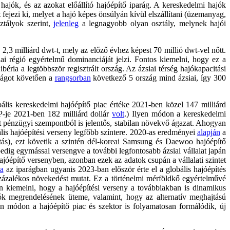
ajók, és az azokat előállító hajóépítő iparág. A kereskedelmi hajók
fejezi ki, melyet a hajó képes önsúlyán kívül elszállítani (üzemanyag,
ztályok szerint,
jelenleg
a legnagyobb olyan osztály, melynek hajói
 2,3 milliárd dwt-t, mely az előző évhez képest 70 millió dwt-vel nőtt.
i régió egyértelmű dominanciáját jelzi. Fontos kiemelni, hogy ez a
éria a legtöbbször regisztrált ország. Az ázsiai térség hajókapacitási
szágot követően a
rangsorban
következő 5 ország mind ázsiai, így 300
ális kereskedelmi hajóépítő piac értéke 2021-ben közel 147 milliárd
-je 2021-ben 182 milliárd dollár
volt
.) Ilyen módon a kereskedelmi
nt pénzügyi szempontból is jelentős, stabilan növekvő ágazat. Ahogyan
bális hajóépítési verseny legfőbb színtere. 2020-as eredményei
alapján
a
citás), ezt követik a szintén dél-koreai Samsung és Daewoo hajóépítő
 pedig egymással versengve a további legfontosabb ázsiai vállalat japán
jóépítő versenyben, azonban ezek az adatok csupán a vállalati szintet
sa
az iparágban ugyanis 2023-ban először érte el a globális hajóépítés
százalékos növekedést mutat. Ez a történelmi mérföldkő egyértelművé
an kiemelni, hogy a hajóépítési verseny a továbbiakban is dinamikus
k megrendelésének üteme, valamint, hogy az alternatív meghajtású
n módon a hajóépítő piac és szektor is folyamatosan formálódik, új