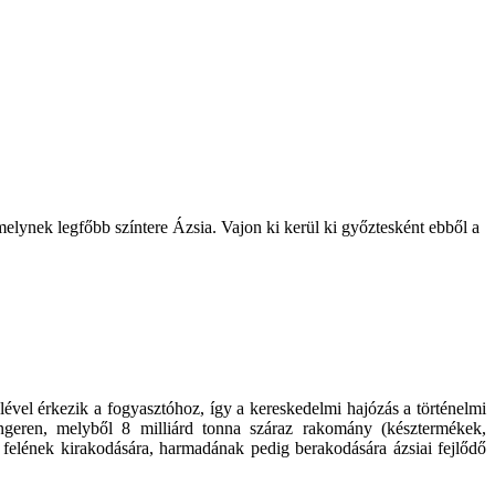
melynek legfőbb színtere Ázsia. Vajon ki kerül ki győztesként ebből a
ével érkezik a fogyasztóhoz, így a kereskedelmi hajózás a történelmi
geren, melyből 8 milliárd tonna száraz rakomány (késztermékek,
 felének kirakodására, harmadának pedig berakodására ázsiai fejlődő