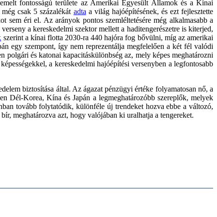
iemelt fontosságú területe az Amerikai Egyesült Államok és a Kínai
n még csak 5 százalékát
adta
a világ hajóépítésének, és ezt fejlesztette
ékot sem éri el. Az arányok pontos szemléltetésére még alkalmasabb a
erseny a kereskedelmi szektor mellett a haditengerészetre is kiterjed,
k
szerint a kínai flotta 2030-ra 440 hajóra fog bővülni, míg az amerikai
pán egy szempont, így nem reprezentálja megfelelően a két fél valódi
zen polgári és katonai kapacitáskülönbség az, mely képes meghatározni
i képességekkel, a kereskedelmi hajóépítési versenyben a legfontosabb
edelem biztosítása által. Az ágazat pénzügyi értéke folyamatosan nő, a
nyben Dél-Korea, Kína és Japán a legmeghatározóbb szereplők, melyek
nban tovább folytatódik, különféle új trendeket hozva ebbe a változó,
 bír, meghatározva azt, hogy valójában ki uralhatja a tengereket.