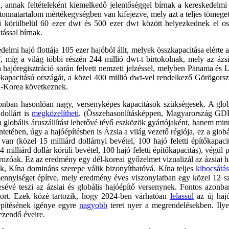
annak feltételeként kiemelkedő jelentőséggel bírnak a kereskedelmi h
tonnatartalom mértékegységben van kifejezve, mely azt a teljes tömeget 
ai körülbelül 60 ezer dwt és 500 ezer dwt között helyezkednek el os
tással bírnak.
delmi hajó flottája 105 ezer hajóból állt, melyek összkapacitása elérte a
míg a világ többi részén 244 millió dwt-t birtokolnak, mely az ázsia
 hajóregisztráció során felvett nemzeti jelzéssel, melyben Panama és Lib
jókapacitású országát, a közel 400 millió dwt-vel rendelkező Görögor
él-Korea következnek.
zonban hasonlóan nagy, versenyképes kapacitások szükségesek. A glob
 dollárt is
megközelítheti
. (Összehasonlításképpen, Magyarország GDP
 globális áruszállítást lehetővé tévő eszközök gyártójaként, hanem mi
kintetében, úgy a hajóépítésben is Ázsia a világ vezető régiója, ez a glo
k van (közel 15 milliárd dollárnyi bevétel, 100 hajó feletti építőkapa
4 milliárd dollár körüli bevétel, 100 hajó feletti építőkapacitás), végül
ozóak. Ez az eredmény egy dél-koreai győzelmet vizualizál az ázsiai ha
ok, Kína domináns szerepe válik bizonyíthatóvá. Kína teljes
kibocsátá
ajómennyiséget építve, mely eredmény éves viszonylatban egy közel 12 
tesévé teszi az ázsiai és globális hajóépítő versenynek. Fontos azonb
tort. Ezek közé tartozik, hogy 2024-ben várhatóan
lelassul
az új hajó
építésének igénye egyre
nagyobb
teret nyer a megrendelésekben. Ilye
ezendő éveire.