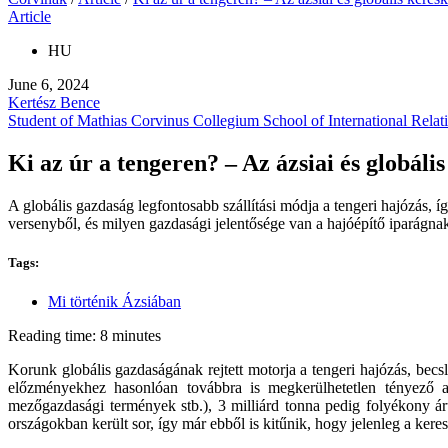
Article
HU
June 6, 2024
Kertész Bence
Student of Mathias Corvinus Collegium School of International Relat
Ki az úr a tengeren? – Az ázsiai és globáli
A globális gazdaság legfontosabb szállítási módja a tengeri hajózás, 
versenyből, és milyen gazdasági jelentősége van a hajóépítő iparágna
Tags:
Mi történik Ázsiában
Reading time: 8 minutes
Korunk globális gazdaságának rejtett motorja a tengeri hajózás, becs
előzményekhez hasonlóan továbbra is megkerülhetetlen tényező 
mezőgazdasági termények stb.), 3 milliárd tonna pedig folyékony ár
országokban került sor, így már ebből is kitűnik, hogy jelenleg a ker