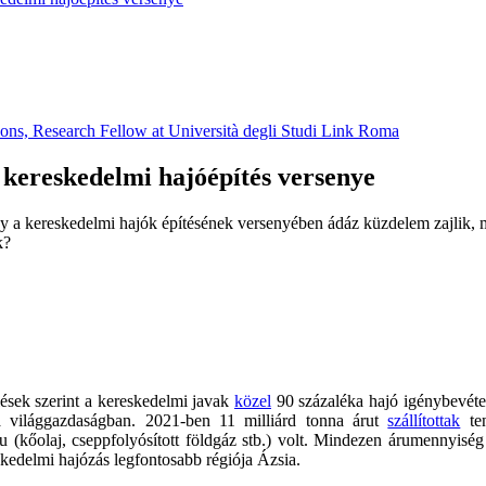
ions, Research Fellow at Università degli Studi Link Roma
s kereskedelmi hajóépítés versenye
így a kereskedelmi hajók építésének versenyében ádáz küzdelem zajlik, 
k?
lések szerint a kereskedelmi javak
közel
90 százaléka hajó igénybevétel
a világgazdaságban. 2021-ben 11 milliárd tonna árut
szállítottak
ten
u (kőolaj, cseppfolyósított földgáz stb.) volt. Mindezen árumennyiség
eskedelmi hajózás legfontosabb régiója Ázsia.