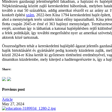
Mindezen gazdasági jelentőségéből fakadóan, a hajózási és hajóépí
Népköztársaság között zajló kereskedelmi háborúnak, melyben hata
tovább a mai 50 százalékra, addig amerikai részről ez az arány az 1
konkrét építési
szám
, 2022-ben Kína 1794 kereskedelmi hajót épített, 
ahol a mennyiségek terén szintén kínai előny tapasztalható. Kína jele
flotta csupán 2045-re érné el 363 hajónyi mennyiséget. Természetese
erejét, azonban így is láthatóak a katonai hajóépítésben rejlő külön
a felek politikáját, így további megerősítést nyer az amerikai szöve
aktorok közé tartoznak.
Összességében tehát a kereskedelmi hajóépítő ágazat jelentős gazdaság
hajók birtoklásáért és gyártásáért pedig komoly küzdelem zajlik, m
közül 2024-re Kína került ki győztesen történelmi eredményével, vagy
dinamikus küzdelembe, mely kiterjed a haditengerészetre is, így a hajóé
Share:
Previous post
Article
May 27, 2024