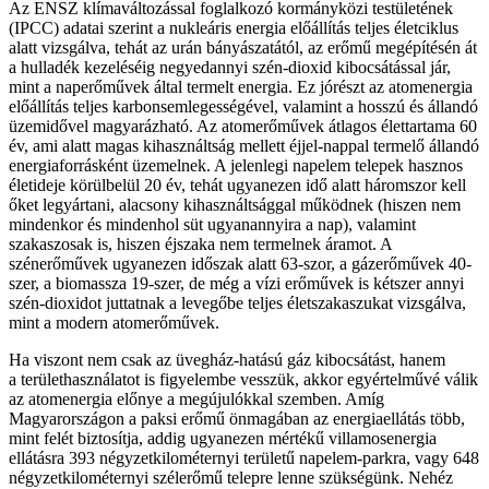
Az ENSZ klímaváltozással foglalkozó kormányközi testületének
(IPCC) adatai szerint a nukleáris energia előállítás teljes életciklus
alatt vizsgálva, tehát az urán bányászatától, az erőmű megépítésén át
a hulladék kezeléséig negyedannyi szén-dioxid kibocsátással jár,
mint a naperőművek által termelt energia. Ez jórészt az atomenergia
előállítás teljes karbonsemlegességével, valamint a hosszú és állandó
üzemidővel magyarázható. Az atomerőművek átlagos élettartama 60
év, ami alatt magas kihasználtság mellett éjjel-nappal termelő állandó
energiaforrásként üzemelnek. A jelenlegi napelem telepek hasznos
életideje körülbelül 20 év, tehát ugyanezen idő alatt háromszor kell
őket legyártani, alacsony kihasználtsággal működnek (hiszen nem
mindenkor és mindenhol süt ugyanannyira a nap), valamint
szakaszosak is, hiszen éjszaka nem termelnek áramot. A
szénerőművek ugyanezen időszak alatt 63-szor, a gázerőművek 40-
szer, a biomassza 19-szer, de még a vízi erőművek is kétszer annyi
szén-dioxidot juttatnak a levegőbe teljes életszakaszukat vizsgálva,
mint a modern atomerőművek.
Ha viszont nem csak az üvegház-hatású gáz kibocsátást, hanem
a területhasználatot is figyelembe vesszük, akkor egyértelművé válik
az atomenergia előnye a megújulókkal szemben. Amíg
Magyarországon a paksi erőmű önmagában az energiaellátás több,
mint felét biztosítja, addig ugyanezen mértékű villamosenergia
ellátásra 393 négyzetkilométernyi területű napelem-parkra, vagy 648
négyzetkilométernyi szélerőmű telepre lenne szükségünk. Nehéz