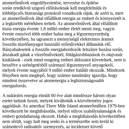
atomerőművek engedélyeztetése, tervezése és építése
során rendkívül szigorú előírásoknak kell megfelelniük és
többlépcsős biztonsági protokoll vonatkozik rájuk, de azért is, mert
az atomerőművek által előállított energia az embert és környezetét is
a legkisebb mértékben terheli. Az atomerőművek által előállított
tiszta energia évente 1,8 millió ember életét menti meg, vagyis
évente ennyivel több ember halna meg a légszennyezettség
következtében, ha ugyanezt a mennyiségű elektromos áramot
fosszilis tüzelőanyagot használó erőművekkel állítanánk elő.
Bányabalesetek a fosszilis energiahordozók felszínre hozása során,
átszakadt gátak a vízerőműveknél, földgázrobbanások és olajvasút
kisiklások - ezek mind rengeteg emberi áldozatot követelnek, nem is
beszélve a szénégetésből származó légszennyező anyagokról,
melyek évente nagyjából 9 millió ember halálát okozzák. Mindezek
fényében nem meglepő, hogy számos tanulmány igazolja, hogy
mindent összevetve az atomenergia a legbiztonságosabb
energiaforrás.
A nukleáris energia elmúlt 60 éve alatt mindössze három olyan
esetet tudunk hozni, melyek kiváltották a közvélemény jogos
aggódását. Az amerikai Three Mile Island atomerőműben 1979-ben
következett be meghibásodás, melyet súlyos szabálytalanságok és
emberi gondatlanság okozott. Habár a meghibásodás következtében
nem sérült, vagy halt meg senki és a természetbe sem kerül ki
számottevő radioaktív szennyezés, az incidenset követő