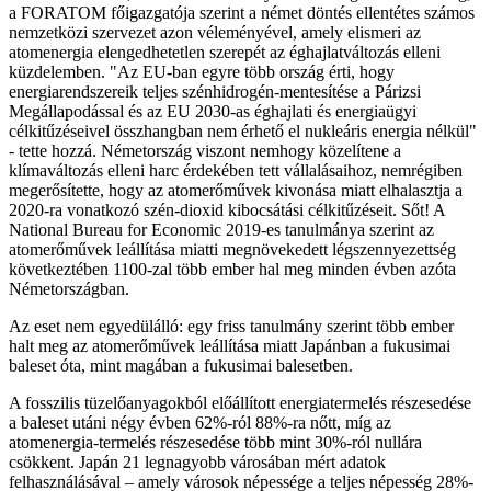
a FORATOM főigazgatója szerint a német döntés ellentétes számos
nemzetközi szervezet azon véleményével, amely elismeri az
atomenergia elengedhetetlen szerepét az éghajlatváltozás elleni
küzdelemben. "Az EU-ban egyre több ország érti, hogy
energiarendszereik teljes szénhidrogén-mentesítése a Párizsi
Megállapodással és az EU 2030-as éghajlati és energiaügyi
célkitűzéseivel összhangban nem érhető el nukleáris energia nélkül"
- tette hozzá. Németország viszont nemhogy közelítene a
klímaváltozás elleni harc érdekében tett vállalásaihoz, nemrégiben
megerősítette, hogy az atomerőművek kivonása miatt elhalasztja a
2020-ra vonatkozó szén-dioxid kibocsátási célkitűzéseit. Sőt! A
National Bureau for Economic 2019-es tanulmánya szerint az
atomerőművek leállítása miatti megnövekedett légszennyezettség
következtében 1100-zal több ember hal meg minden évben azóta
Németországban.
Az eset nem egyedülálló: egy friss tanulmány szerint több ember
halt meg az atomerőművek leállítása miatt Japánban a fukusimai
baleset óta, mint magában a fukusimai balesetben.
A fosszilis tüzelőanyagokból előállított energiatermelés részesedése
a baleset utáni négy évben 62%-ról 88%-ra nőtt, míg az
atomenergia-termelés részesedése több mint 30%-ról nullára
csökkent. Japán 21 legnagyobb városában mért adatok
felhasználásával – amely városok népessége a teljes népesség 28%-