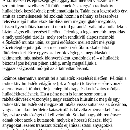
A környezeti és egészségügyi aggályokat illetően visszatérő érv
szokott lenni az elhasznált fűtőelemek és az egyéb radioaktív
hulladékok kezelésének problematikája is. Talán ez a legerősebb érv,
amit az atomellenesek fel szoktak hozni: a néhány százezeréves
felezési idejű hulladékok tárolása nem megnyugtató megoldás,
hiszen ilyen időtávban senki nem tud garanciát vállalni a hulladékok
biztonságos elhelyezését illetően. Jelenleg a legismertebb megoldás
a mélygeológiai tárolás, mely során rendkívül alapos mérnöki
előkészítő munka után, szigorú előírások mellett zárt mélységi
kőzetrétegbe juttatják le a mechanikai védőburokkal ellátott
fűtőelemeket. Erre egyes szakértők végleges megoldásként
tekintenek, míg mások időnyerésként gondolnak rá – a hulladék
biztonságos helyen pihen addig, amíg megtaláljuk a
leggazdaságosabb módját az ártalmatlanításnak.
Számos alternatíva merült fel a hulladék kezelését illetően. Például a
radioaktív hulladék világűrbe (pl. a Napba) kilövése elsőre vonzó
alternatívának tűnhet, de jelenleg túl drága és kockázatos módja a
hulladékkezelésnek. Ha a pénz nem is lenne szempont, a
rakétakilövések viszonylag nagy számban hiúsulnak meg és egy
radioaktív hulladékkal megpakolt rakéta visszazuhanása az óceánba,
vagy akár lakott területre katasztrofális következményekkel járna.
Így ezt az eshetőséget el kell vetnünk. Sokkal nagyobb reményre
adnak okot azok a kutatások, melyek a hosszú felezési idejű
anyagokat lézeres transzmutációs eljárással stabil anyagokká