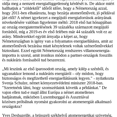
oldja meg a nemzeti energiafüggetlenség kérdését is. De akkor miért
hallhatjuk a “zöldektől” időről időre, hogy a Németország azzal,
hogy 2011-ben elhatározta, hogy bezárja atomerőműveit, jó példával
járt elől? A német igyekezet a megújuló energiaforrások arányának
növekedésére valóban figyelemre méltó: 2018 első hat hónapjában
az ország energiatermelésének 39 százaléka származott megújuló
forrásból, míg a 2019-es év első felében már 44 százalék volt ez az
arány. Mindezekkel együtt árnyalja a képet az, hogy
Németországban is igény van a folyamatos energiaellátásra, amit az
atomerőművek bezárása miatt kénytelenek voltak szénerőművekkel
biztosítani. Ezzel együtt Németország rendszeres villamosenergia-
importra is szorul, amit ironikus módon a partner-országok fosszilis
és nukleáris forrásaiból tud beszerezni.
„Mi leszünk az első iparosodott ország, amely kilép a szénből, és
ugyanakkor lemond a nukleáris energiáról – oly módon, hogy
biztonságos és megfizethető energiaellátásunk legyen." - nyilatkozta
Svenja Schulze, német környezetvédelmi miniszter 2018-ban.
"Szeretnénk látni, hogy szomszédaink követik a példánkat." De
vajon ellen tud-e majd állni Európa a német atomellenes
hadjáratnak, miközben Luxemburggal és Ausztriával
közösen próbálnak nyomást gyakorolni az atomenergiát alkalmazó
országokra?
Yves Desbazeille, a brüsszeli székhelyű atomenergetikai szövetség,