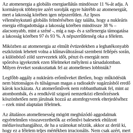
Az atomenergia a globális energiaellátás mindössze 11 %-át adja. A
kormányok többnyire azért sorolják egyre hátrébb az atomenergiát,
mert a lakosság körében igen népszerűtlen. Az Ipsos
véleménykutató globális felmérésében úgy találta, hogy a nukleáris
energia elfogadottsága a lakosság körében mindössze 38 % –
alacsonyabb, mint a széné -, míg a nap- és a szélenergia támogatása
a lakosság körében 97 és 93 %. A népszerűtlenség oka a félelem.
Miközben az atomenergia az elmúlt évtizedekben a leghatékonyabb
eszközünk lehetett volna a klímaváltozással szembeni fellépés során,
a különböző zöld szervezetek időt, pénzt és energiát nem
spórolva igyekeztek ezen félelmeket mélyíteni a társadalomban.
Milyen érveket sorakoztattak fel az atomellenes lobbisták?
Legfőbb aggály a nukleáris erőműveket illetően, hogy működésük
nem biztonságos és túlságosan magas a radioaktív sugárzásból eredő
károk kockázata. Az atomerőművek nem robbanthatnak fel, mint az
atombombák, és a rendkívül szigorú nemzetközi ellenőrzésnek
köszönhetően nem járulnak hozzá az atomfegyverek elterjedéséhez
– ezek mind alaptalan félelmek.
Az általános atomellenesség mögött meghúzódó aggodalmak
egyértelműen visszavezethetők az erőművi balesetek eltúlzott
médiavisszhangjához, de ha a számokat nézzük, akkor az derül ki,
hogy ez a félelem teljes mértékben irracionális. Nem csak azért, mert