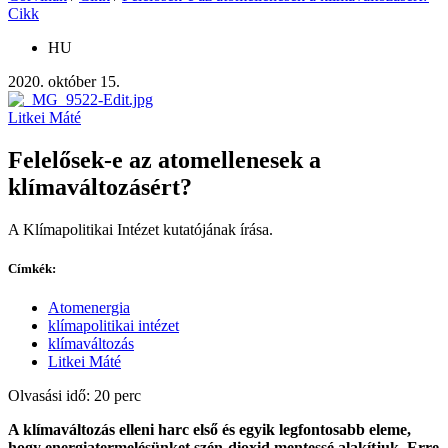
Cikk
HU
2020. október 15.
Litkei Máté
Felelősek-e az atomellenesek a
klímaváltozásért?
A Klímapolitikai Intézet kutatójának írása.
Címkék:
Atomenergia
klímapolitikai intézet
klímaváltozás
Litkei Máté
Olvasási idő: 20 perc
A klímaváltozás elleni harc első és egyik legfontosabb eleme,
hogy energiatermelésünket szén-dioxid mentessé alakítjuk. Erre