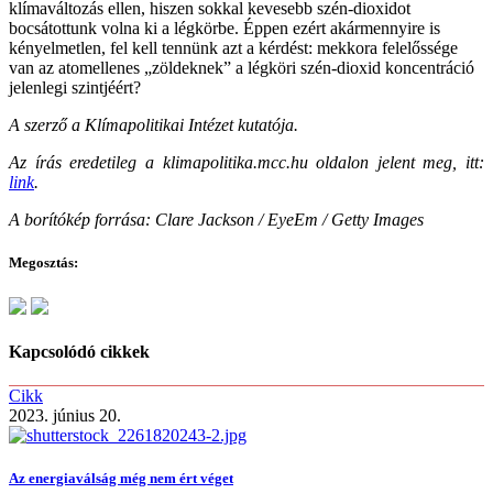
klímaváltozás ellen, hiszen sokkal kevesebb szén-dioxidot
bocsátottunk volna ki a légkörbe. Éppen ezért akármennyire is
kényelmetlen, fel kell tennünk azt a kérdést: mekkora felelőssége
van az atomellenes „zöldeknek” a légköri szén-dioxid koncentráció
jelenlegi szintjéért?
A szerző a Klímapolitikai Intézet kutatója.
Az írás eredetileg a klimapolitika.mcc.hu oldalon jelent meg, itt:
link
.
A borítókép forrása: Clare Jackson / EyeEm / Getty Images
Megosztás:
Kapcsolódó cikkek
Cikk
2023. június 20.
Az energiaválság még nem ért véget