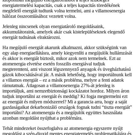
energiatermelési kapacitás, csak a teljes kapacitás töredékének
megfelelő energiát tudtunk volna termelni, ami a villamosenergia
hálózat összeomlásához vezetett volna.
Jelenleg nincsenek olyan energiatároló megoldásaink,
akkumulátoraink, amelyek akár csak kistelepüléseknek elegendő
energiát tudnának elraktározni.
Ha megújuló energiát akarunk alkalmazni, akkor szükségünk van
egy alap energiaellátásra, amely kiegyenlíti a megújulók hullámzását
és akkor is energiát biztosít, mikor azok nem termelnek. Ezt az
atomenergia elvetése esetén fosszilis energiával tudjuk
megteremteni, ami viszont légszennyező anyagok és üvegházhatású
gázok kibocsátásával jár. A másik lehetőség, hogy importálnunk kell
a villamos energiát – ez a másik probléma, melyre a fenti adatok
rámutatnak. Átlagosan a villamosenergia 27%-át jelenleg is
importáljuk, ami nemzetbiztonsági kockázatot hordoz. Milyen áron
tudjuk importálni az energiát és meddig? Ki fogja megtermelni ezt
az energiát és milyen módszerrel? Mi a garancia arra, hogy a saját
gazdaságaikat dekarbonizáló országok fognak tudni “tiszta energiát”
importálni? Az atomenergia és a megújulók együttes használata
azonban megoldást nyújthat a problémára.
Tehát mindezeket összefoglalva az atomenergia egyszerre nyújt
megoldást a szén-dioxid mentes energiatermelés problematikájára és