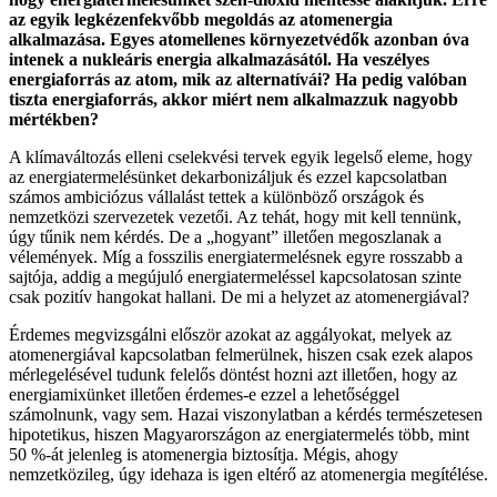
az egyik legkézenfekvőbb megoldás az atomenergia
alkalmazása. Egyes atomellenes környezetvédők azonban óva
intenek a nukleáris energia alkalmazásától. Ha veszélyes
energiaforrás az atom, mik az alternatívái? Ha pedig valóban
tiszta energiaforrás, akkor miért nem alkalmazzuk nagyobb
mértékben?
A klímaváltozás elleni cselekvési tervek egyik legelső eleme, hogy
az energiatermelésünket dekarbonizáljuk és ezzel kapcsolatban
számos ambiciózus vállalást tettek a különböző országok és
nemzetközi szervezetek vezetői. Az tehát, hogy mit kell tennünk,
úgy tűnik nem kérdés. De a „hogyant” illetően megoszlanak a
vélemények. Míg a fosszilis energiatermelésnek egyre rosszabb a
sajtója, addig a megújuló energiatermeléssel kapcsolatosan szinte
csak pozitív hangokat hallani. De mi a helyzet az atomenergiával?
Érdemes megvizsgálni először azokat az aggályokat, melyek az
atomenergiával kapcsolatban felmerülnek, hiszen csak ezek alapos
mérlegelésével tudunk felelős döntést hozni azt illetően, hogy az
energiamixünket illetően érdemes-e ezzel a lehetőséggel
számolnunk, vagy sem. Hazai viszonylatban a kérdés természetesen
hipotetikus, hiszen Magyarországon az energiatermelés több, mint
50 %-át jelenleg is atomenergia biztosítja. Mégis, ahogy
nemzetközileg, úgy idehaza is igen eltérő az atomenergia megítélése.