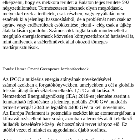
elképzelni, hogy ez mekkora terület: a Balaton teljes területe 592
négyzetkilométer. Természetesen léteznek olyan megoldások,
melyekkel ezek a területek, csak részben, vagy egyáltalán nem
esnének ki a jelenlegi hasznosításból, de a problémát nem csak az
agrár-, vagy erdőterületek csökkentése jelenti - elég csak a tájkép
átalakulására gondolni. Számos cikk foglalkozik mindemellett a
megújuló energiaforrások közvetlen környezetkárosító hatásával is,
mint amilyenek a szélerőművek által okozott tömeges
madárpusztulások.
Forrás: Hamza Omari/ Greenpeace Jordan/facebook.
Az IPCC a nukleáris energia arányának növekedésével
számol azokban a forgatókönyvekben, amelyekben a cél a globális
felszíni átlaghőmérséklet-emelkedés 1,5°C alatt tartása. A
Nemzetközi Energiaügynökség (IEA) 2019-es jelentése szerint a
fenntartható fejlődéshez a jelenlegi globális 2700 GW nukleáris
termelt energiát 2040-re legalább 4400 GW-ra kell növelnünk.
Az Európa Parlament is potenciális eszközt lát az atomenergiában a
klímaváltozás elleni harc során, azonban a termelés alatt keletkező
hulladék kezelésére közép- és hosszútávú tervet irányoz elő. Ez
utóbbi vezet el minket az aggodalmak újabb sorához.