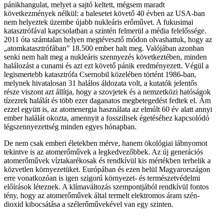
pánikhangulat, melyet a sajtó keltett, mégsem maradt
következmények nélkül: a balesetet követő 40 évben az USA-ban
nem helyeztek üzembe újabb nukleáris erőművet. A fukusimai
katasztrófával kapcsolatban a szintén felmerül a média felelőssége.
2011 óta számtalan helyen megtévesztő módon olvashattuk, hogy az
„atomkatasztrófában” 18.500 ember halt meg. Valójában azonban
senki nem halt meg a nukleáris szennyezés következtében, minden
halálozást a cunami és azt ezt követő pánik eredményezett. Végül a
legismertebb katasztrófa Csernobil közelében történt 1986-ban,
melynek hivatalosan 31 halálos áldozata volt, a kutatók jelentős
része viszont azt állítja, hogy a szovjetek és a nemzetközi hatóságok
tízezrek halálát és több ezer daganatos megbetegedést fedtek el. Ám
ezzel együtt is, az atomenergia használata az elmúlt 60 év alatt annyi
ember halálát okozta, amennyit a fosszilisek égetéséhez kapcsolódó
légszennyezettség minden egyes hónapban.
De nem csak emberi életekben mérve, hanem ökológiai lábnyomot
tekintve is az atomerőművek a legkedvezőbbek. Az új generációs
atomerőművek víztakarékosak és rendkívül kis mértékben terhelik a
közvetlen környezetüket. Európában és ezen belül Magyarországon
erre vonatkozóan is igen szigorú környezet- és természetvédelmi
előírások léteznek. A klímaváltozás szempontjából rendkívül fontos
tény, hogy az atomerőművek által termelt elektromos áram szén-
dioxid kibocsátása a szélerőművekével van egy szinten.