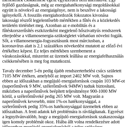
fejlődő gazdaságnak, még az energiahatékonysági megoldásokkal
együtt is növekvő az energiaigénye, nem is beszélve a lakossági
igényekről. A fosszilis energiahordozók fokozatos kivonása
lakossági részről legjelentősebb mértékben a fűtés és a közlekedés
területén történhet meg. Azonban az e-mobilitás és a
fűtéskorszerűsítés eszközeiként megjelenő hőszivattyús rendszerek
elterjedése a villamosenergia-szükségletet várhatóan növelni fogják.
Sőt, a villamosenergia-fogyasztásunk most márciusban, a
koronavírus alatt is 2,1 százalékos növekedést mutatott az előző évi
értékéhez képest. Ez teljes mértékben szembement a
várakozásokkal, miszerint az üzemek leállása az energiafelhasználás
csökkenésében is meg fog mutatkozni.
Tavaly december 5-én pedig újabb rendszerterhelési csúcs született
7105 MW értéken, amelyből az import 2402 MW volt. Sajnos
ebben az időszakban a megújuló energiaforrások csupán 103 MW-ot
(naperőművek 9 MW, szélerőművek 94MW) tudtak biztosítani,
miközben a naperőművek beépített teljesítménye 900-1000 MW
körül, a szélerőműveké pedig 265 MW volt. Magyarán a
naperőművek kevesebb, mint 1%-os hatékonysággal, a
szélerőművek pedig 35%-os hatékonysággal üzemeltek ebben az
időszakban. A fenti adatok két problémára is rávilágítanak. Egyrészt
a legnyilvánvalóbb, hogy a megújuló energiaforrások szakaszossága
igen komoly problémát okoz. Hiába állt volna rendelkezésre adott
időpontban megújuló energiaforrásból a teljes szükséges