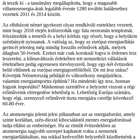
át teszik ki - a tanulmány megállapította, hogy a magasabb
villamosenergia-árak legalább évente 1280 további halálesethez
vezettek 2011 és 2014 között.
Az elhibázott német igyekezet olyan rendkívüli esetekhez vezetett,
mint hogy 2018 elején ledózerolták egy falu neoromán templomát,
felszámolták a temetőt és a helyi kórház egy részét, hogy a helyükön
szénbányát nyissanak. A valóság az, hogy az európai energiaellátás
gerincét jelenleg még mindig fosszilis erőművek adják, melyek
átlagban 50 évesek. Ezeket már csak koruknál fogva is érdemes lesz
leszerelni, a klímaváltozás érdekében tett nemzetközi vállalások
értelmében pedig egyenesen törvényszerű, hogy egy-két évtizeden
belül eltűnnek az európai energiaportfólióból. De mi lesz utána?
Követjük Németország példáját és változékony megújulókra,
valamint energiaimportra építünk? Ha mindenki így tesz, honnan
fogunk importálni? Máshonnan szemlélve a helyzetet viszont a régi
erőműveink elöregedése lehetőség is. Lehetőség Európa számára,
hogy régi, szennyező erőműveit tiszta energiára cserélje következő
60-80 évre.
Az atomenergia jelenti jelen pillanatban azt az energiaforrást, amely
szinte korlátlan, szén-dioxid kibocsátástól mentes energiaforrással
tudja ellátni az emberiséget. Ha az elmúlt évtizedekben az
atomenergia nagyobb szerepet kaphatott volna a nemzetek
energiaellátásában, ma sokkal kedvezőbb helyzetből küzdhetnénk a