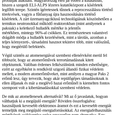
próbálják alakítani. Magyarország élen jár ebben a kutatásban,
hiszen a szegedi ELI-ALPS lézeres kutatóközpont a kísérletek
legfőbb terepe. Szintén ígéretesnek tűnnek a reprocesszálásra történő
törekvések, vagyis a fűtőanyag újra hasznosítására történő
kísérletek. A zárt üzemanyagciklusú technológiának köszönhetően a
termikus neutronokkal működő reaktorokban (mint amilyenek a
paksiak) a keletkező hulladék mértéke is jelentős
mértékben, mintegy 96%-al csökken. Ez természetesen valamivel
drágább módja a hulladék kezelésének, mint a tárolás, azonban a
teljes környezeti-, társadalmi hasznot tekintve több, mint valószínű,
hogy megtérülő befektetés.
Végül szintén az atomenergiával szembeni ellenérvként merül fel
többször, hogy az atomerőművek terrortámadásnak kitett
objektumok. Valóban érdemes felkészülnünk minden eshetőségre,
ezért az egyébként is rendkívül szigorú állandó fizikai védelem
mellett, a modern atomerőműveket, mint amilyen a magyar Paks 2
erőmű lesz, úgy tervezik, hogy akár repülőgépes támadásoknak is
ellen álljanak és már a meglévő hazai erőműnél is kiemelten fontos
szempont volt a kibertámadásokkal szembeni védelem.
De mik az atomellenesek alternatívái? Mi az ő javaslatuk, hogyan
válthatjuk ki a megújuló energiát? Röviden összefoglalva:
használjunk kevesebb elektromos áramot és ezt a kevesebb energiát
termeljük meg megújuló energiaforrásokkal. Az energiafelhasználás
mértékének csökkentése egész egyszerűen nem alternatíva. Egy