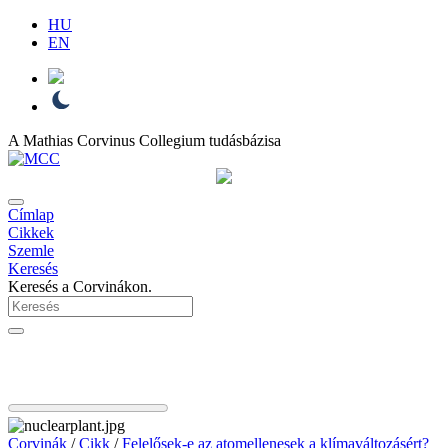
HU
EN
A Mathias Corvinus Collegium tudásbázisa
Címlap
Cikkek
Szemle
Keresés
Keresés a Corvinákon.
Corvinák
/
Cikk
/
Felelősek-e az atomellenesek a klímaváltozásért?