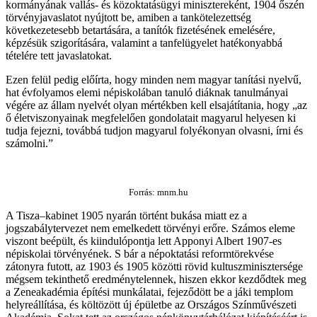
kormányának vallás- és közoktatásügyi minisztereként, 1904 őszén
törvényjavaslatot nyújtott be, amiben a tankötelezettség
következetesebb betartására, a tanítók fizetésének emelésére,
képzésük szigorítására, valamint a tanfelügyelet hatékonyabbá
tételére tett javaslatokat.
Ezen felül pedig előírta, hogy minden nem magyar tanítási nyelvű,
hat évfolyamos elemi népiskolában tanuló diáknak tanulmányai
végére az állam nyelvét olyan mértékben kell elsajátítania, hogy „az
ő életviszonyainak megfelelően gondolatait magyarul helyesen ki
tudja fejezni, továbbá tudjon magyarul folyékonyan olvasni, írni és
számolni.”
Forrás: mnm.hu
A Tisza–kabinet 1905 nyarán történt bukása miatt ez a
jogszabálytervezet nem emelkedett törvényi erőre. Számos eleme
viszont beépült, és kiindulópontja lett Apponyi Albert 1907-es
népiskolai törvényének. S bár a népoktatási reformtörekvése
zátonyra futott, az 1903 és 1905 közötti rövid kultuszminisztersége
mégsem tekinthető eredménytelennek, hiszen ekkor kezdődtek meg
a Zeneakadémia építési munkálatai, fejeződött be a jáki templom
helyreállítása, és költözött új épületbe az Országos Színművészeti