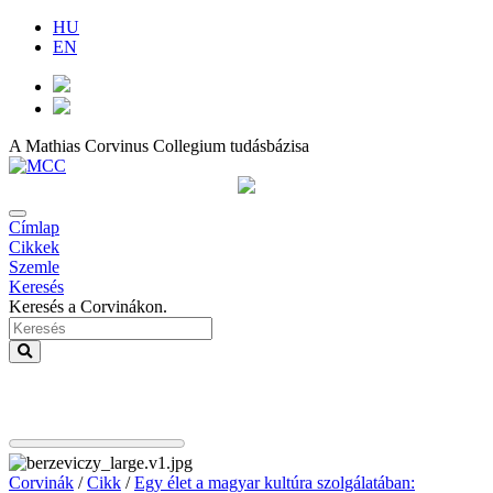
HU
EN
A Mathias Corvinus Collegium tudásbázisa
Címlap
Cikkek
Szemle
Keresés
Keresés a Corvinákon.
Corvinák
/
Cikk
/
Egy élet a magyar kultúra szolgálatában: