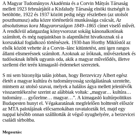
A Magyar Tudományos Akadémia és a
Corvin Mátyás Társaság
mellett 1923 februárjától a Kisfaludy Társaság elnöki tisztségét is
betöltötte,
1922 és 1937 között pedig négy részletben (az utolsót
poszthumusz) adta közre történetírói munkássága csúcsát,
Az
absolutismus kora Magyarországon 1849
–
1865
címet viselő művét.
A rendkívül adatgazdag könyvsorozat sokáig kánonalkotónak
számított, és még napjainkban is alapműként hivatkoznak rá a
korszakkal foglalkozó történészek.
1930-ban Horthy Miklóstól az
elsők között vehette át a Corvin–lánc kitüntetést, ami igen rangos
állami elismerésnek számított. Azoknak az íróknak, művészeknek és
tudósoknak ítélték ugyanis oda, akik a magyar művelődés, illetve
szellemi élet terén kimagasló érdemeket szereztek.
S mi sem bizonyítja talán jobban, hogy Berzeviczy Albert egész
életét a magyar kultúra és tudományosság szolgálatának szentelte,
mintsem az utolsó szavai, melyek a halálos ágya mellett jelenlévők
visszaemlékezése szerint az alábbiak voltak: „magyar… kultúra…
tudomány… győzelme… magyar…”. A kimagasló kultúrpolitikus
Budapesten hunyt el. Végakaratának megfelelően holttestét először
az MTA palotájának előcsarnokában ravatalozták fel, majd egy
nappal később onnan szállították át végső nyughelyére, a berzevicei
családi sírboltba.
Megosztás: