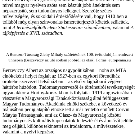
mivel magyar nyelven azóta sem készült jobb áttekintés sem
népszerűsítő, sem tudományos jelleggel. Szerzője széles
műveltségére, és sokoldalú érdeklődésére vall, hogy 1910-ben a
tollából még olyan színvonalas ismeretterjesztő kötetek születtek,
mint
A természetfölötti elem Shakespeare színműveiben
, valamint
A
tájképfestés a XVII. században
.
A Benczur Társaság Zichy Mihály születésének 100. évfordulóján rendezett
ünnepén (Berzeviczy az ülő sorban jobbról az első). Forrás: europeana.eu
Berzeviczy Albert az országos nagypolitikában – noha az MTA
elnökeként helyet foglalt az 1927-ben az egykori főrendiház
örökébe szervezett felsőházban – az első világháború végével
háttérbe húzódott.
Tudományszervezői és történetírói tevékenységét
ugyanakkor a Horthy-korszakban is folytatta.
1919 augusztusában
visszatért a Magyarországi Tanácsköztársaság által felfüggesztett
Magyar Tudományos Akadémia elnöki székébe, a következő év
májusában pedig alapító elnöke lett a már fentebb említett Corvin
Mátyás Társaságnak, ami az Olasz- és Magyarország közötti
tudományos és kulturális kapcsolatok fejlesztését és ápolását jelölte
meg céljául, különös tekintettel az irodalomra, a művészetekre,
valamint a nyelvi képzésre.