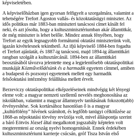
képviseletében.
A képviselőházban igen gyorsan felfigyelt a szorgalmára, valamint a
tehetségére Trefort Ágoston vallás- és közoktatásügyi miniszter. Az
idős politikus már 1883-ban miniszteri tanácsosi címet kínált fel
neki, és azt jósolta, hogy a kultuszminisztériumban akár államtitkár,
de még miniszter is lehet belőle. Mindez annak fényében, hogy
Trefort az egyik legnagyobb formátumú oktatási miniszterünk volt,
igazán kivételesnek tekinthető. Az ifjú képviselő 1884-ben fogadta
el Trefort ajánlatát, és 1887-ig tanácsosi, majd 1894-ig államtitkári
rangban szolgált a kultusztárcánál. 1894-ben az államtitkári
beosztásából távozva jelentette meg a legjelentősebb oktatáspolitikai
munkáját
Közművelődésünk és a harmadik
egyetem címmel, amiben
a budapesti és pozsonyi egyetemek mellett egy harmadik
felsőoktatási intézmény felállítása mellett érvelt.
Berzeviczy oktatáspolitikai elképzeléseinek mindvégig két lényegi
eleme volt: a magyar nemzeti szellemű nevelés meghonosítása az
iskolákban, valamint a magyar államnyelv tanításának fokozott(abb)
érvényesítése. Sok kortársához hasonlóan ő is a magyar
„kultúrfölény” hívének számított, és legfőbb tanügyi célkitűzése az
1868-as népoktatási törvény revíziója volt, mivel álláspontja szerint
a báró Eötvös József által megalkotott jogszabály képtelen volt
megteremteni az ország nyelvi homogenitását. Ennek érdekében
kultuszminisztériumi karrierje csúcsán, gróf Tisza István első