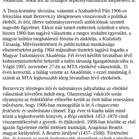
Akadémia. Sokat tett az országos népkönyvtárhálózat kiépítéséért is.
A Tisza-kormány távozása, valamint a Szabadelvű Párt 1906-os
feloszlása miatt Berzeviczy ideiglenesen visszavonult a politikai
életből, és írói, illetve tudományszervezői ambícióinak szentelt
nagyobb figyelmet. Ekkor már ismert embernek számított e téren,
hiszen 1900-ban tagjává választotta a rangos irodalmi egyesület, a
magyar kultúra meghatározó fóruma és alakítója, a Kisfaludy
Társaság. Művészettörténeti és publicisztikai munkássága
elismeréseként pedig 1904 májusában tiszteleti tagjává fogadta a
Magyar Tudományos Akadémia. Fél évvel később hivatalban lévő
kultuszminiszterként bekerült a tudós társaság Igazgatótanácsába is.
Végül 1905. november 27-én az MTA elnökévé választották. 31
éven keresztül, a háláig vezette az Akadémiát, s ezzel mindmáig ő
számít az MTA leghosszabb ideig hivatalban lévő elnökének.
Berzeviczy tényleges írói és tudományos pályafutása az elnökké
választását követően indult meg. Olaszországi vakációi során
olyannyira az érdeklődése előterébe került az érett itáliai reneszánsz
művészete, hogy 1906-ban monográfiát is írt
A cinquecento
festészete és szobrászata
címmel. Egy évre rá kiadta talán mind
közül a legkedvesebb könyvét, a
Régi emlékek 1853–1870
című
visszaemlékezését a gyerek- és ifjúkoráról. 1908-ban közölte az első
igazán figyelemre méltó történeti munkáját, Aragóniai Beatrix
magyar királynéról. A
Beatrix királyné (1457–1508). Történelmi
élet- és korrajz
az egyik legfontosabb alapműnek számít e témában,