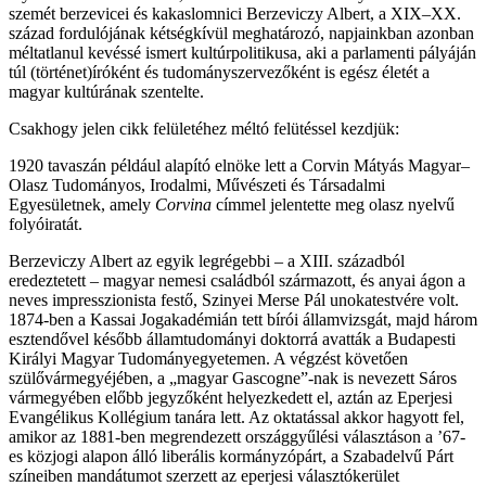
szemét berzevicei és kakaslomnici Berzeviczy Albert, a XIX–XX.
század fordulójának kétségkívül meghatározó, napjainkban azonban
méltatlanul kevéssé ismert kultúrpolitikusa, aki a parlamenti pályáján
túl (történet)íróként és tudományszervezőként is egész életét a
magyar kultúrának szentelte.
Csakhogy jelen cikk felületéhez méltó felütéssel kezdjük:
1920 tavaszán például alapító elnöke lett a Corvin Mátyás Magyar
–
Olasz Tudományos, Irodalmi, Művészeti és Társadalmi
Egyesületnek, amely
Corvina
címmel jelentette meg olasz nyelvű
folyóiratát.
Berzeviczy Albert az
egyik legrégebbi – a XIII. századból
eredeztetett – magyar nemesi családból származott, és anyai ágon a
neves impresszionista festő, Szinyei Merse Pál unokatestvére volt.
1874-ben a Kassai Jogakadémián tett bírói államvizsgát, majd három
esztendővel később államtudományi doktorrá avatták a Budapesti
Királyi Magyar Tudományegyetemen. A végzést követően
szülővármegyéjében, a „magyar Gascogne”-nak is nevezett Sáros
vármegyében előbb jegyzőként helyezkedett el, aztán az Eperjesi
Evangélikus Kollégium tanára lett. Az oktatással akkor hagyott fel,
amikor az 1881-ben megrendezett országgyűlési választáson a ’67-
es közjogi alapon álló liberális kormányzópárt, a Szabadelvű Párt
színeiben mandátumot szerzett az eperjesi választókerület