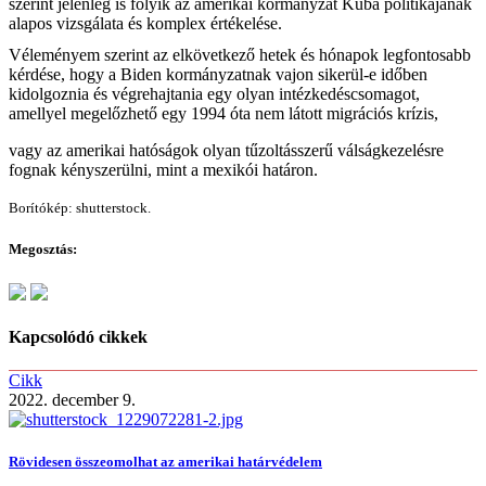
szerint jelenleg is folyik az amerikai kormányzat Kuba politikájának
alapos vizsgálata és komplex értékelése.
Véleményem szerint az elkövetkező hetek és hónapok legfontosabb
kérdése, hogy a Biden kormányzatnak vajon sikerül-e időben
kidolgoznia és végrehajtania egy olyan intézkedéscsomagot,
amellyel megelőzhető egy 1994 óta nem látott migrációs krízis,
vagy az amerikai hatóságok olyan tűzoltásszerű válságkezelésre
fognak kényszerülni, mint a mexikói határon.
Borítókép: shutterstock.
Megosztás:
Kapcsolódó cikkek
Cikk
2022. december 9.
Rövidesen összeomolhat az amerikai határvédelem