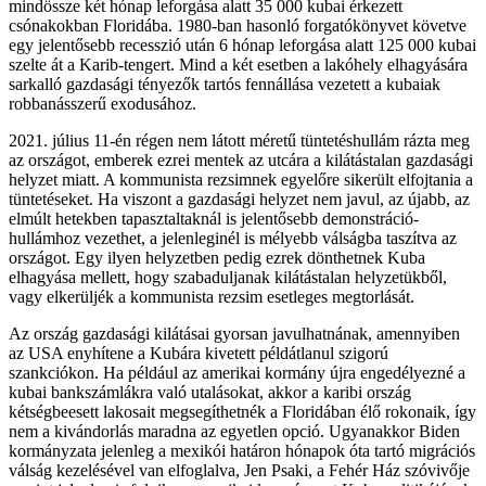
mindössze két hónap leforgása alatt 35 000 kubai érkezett
csónakokban Floridába. 1980-ban hasonló forgatókönyvet követve
egy jelentősebb recesszió után 6 hónap leforgása alatt 125 000 kubai
szelte át a Karib-tengert. Mind a két esetben a lakóhely elhagyására
sarkalló gazdasági tényezők tartós fennállása vezetett a kubaiak
robbanásszerű exodusához.
2021. július 11-én régen nem látott méretű tüntetéshullám rázta meg
az országot, emberek ezrei mentek az utcára a kilátástalan gazdasági
helyzet miatt. A kommunista rezsimnek egyelőre sikerült elfojtania a
tüntetéseket. Ha viszont a gazdasági helyzet nem javul, az újabb, az
elmúlt hetekben tapasztaltaknál is jelentősebb demonstráció-
hullámhoz vezethet, a jelenleginél is mélyebb válságba taszítva az
országot. Egy ilyen helyzetben pedig ezrek dönthetnek Kuba
elhagyása mellett, hogy szabaduljanak kilátástalan helyzetükből,
vagy elkerüljék a kommunista rezsim esetleges megtorlását.
Az ország gazdasági kilátásai gyorsan javulhatnának, amennyiben
az USA enyhítene a Kubára kivetett példátlanul szigorú
szankciókon. Ha például az amerikai kormány újra engedélyezné a
kubai bankszámlákra való utalásokat, akkor a karibi ország
kétségbeesett lakosait megsegíthetnék a Floridában élő rokonaik, így
nem a kivándorlás maradna az egyetlen opció. Ugyanakkor Biden
kormányzata jelenleg a mexikói határon hónapok óta tartó migrációs
válság kezelésével van elfoglalva, Jen Psaki, a Fehér Ház szóvivője