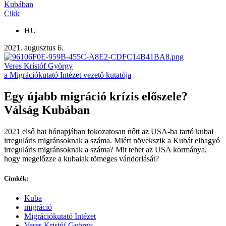
Kubában
Cikk
HU
2021. augusztus 6.
Veres Kristóf György
a Migrációkutató Intézet vezető kutatója
Egy újabb migráció krízis előszele?
Válság Kubában
2021 első hat hónapjában fokozatosan nőtt az USA-ba tartó kubai
irreguláris migránsoknak a száma. Miért növekszik a Kubát elhagyó
irreguláris migránsoknak a száma? Mit tehet az USA kormánya,
hogy megelőzze a kubaiak tömeges vándorlását?
Címkék:
Kuba
migráció
Migrációkutató Intézet
Veres Kristóf György