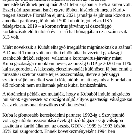
menedékkérőknek pedig már 2021 februárjában a 16%-a kubai volt.
Ezzel párhuzamosan ismét egyre többen kísérelnek meg a Karib-
tengert átszelve Floridába eljutni. 2021 januárja és júniusa között az
amerikai partiőrség több mint 500 kubait fogott el az USA
felségvizein, 2019 – a koronavírus járvánnyal összefüggő
korlátozások előtti utolsó év – első hat hónapjában ez a szám csak
313 volt.
Miért növekszik a Kubát elhagyó irreguláris migránsoknak a száma?
A Donald Trump volt amerikai elnök által bevezetett gazdasági
szankciók drákói szigora, valamint a koronavírus-járvány miatt
Kuba gazdasága romokban hever, az ország GDP-je 2020-ban 11%-
kal zsugorodott. A lakosság életszínvonalát különösen fájóan érinti a
turisztikai szektor szinte teljes összeomlása, illetve a pénzügyi
szektort sújtó amerikai szankciók, utóbbi miatt ugyanis a Floridában
élő rokonok nem utalhatnak pénzt kubai bankszámlára.
A történelmi példák azt mutatják, hogy a Kubából induló migrációs
hullámok egybeestek az országot sújtó súlyos gazdasági válságokkal
és az életszínvonal drasztikus csökkenésével.
Kuba legfontosabb kereskedelmi partnere 1992-ig a Szovjetunió
volt, így utóbbi összeomlása évekig húzódó gazdasági válságba
taszította a karibi államot, az ország GDP-je 1989 és 1993 között
35%-kal zsugorodott. Ennek következményeként 1994-ben