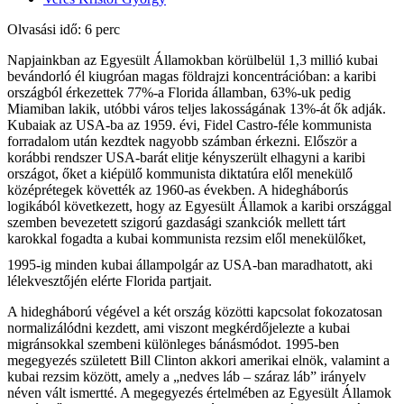
Olvasási idő: 6 perc
Napjainkban az Egyesült Államokban körülbelül 1,3 millió kubai
bevándorló él kiugróan magas földrajzi koncentrációban: a karibi
országból érkezettek 77%-a Florida államban, 63%-uk pedig
Miamiban lakik, utóbbi város teljes lakosságának 13%-át ők adják.
Kubaiak az USA-ba az 1959. évi, Fidel Castro-féle kommunista
forradalom után kezdtek nagyobb számban érkezni. Először a
korábbi rendszer USA-barát elitje kényszerült elhagyni a karibi
országot, őket a kiépülő kommunista diktatúra elől menekülő
középrétegek követték az 1960-as években. A hidegháborús
logikából következett, hogy az Egyesült Államok a karibi országgal
szemben bevezetett szigorú gazdasági szankciók mellett tárt
karokkal fogadta a kubai kommunista rezsim elől menekülőket,
1995-ig minden kubai állampolgár az USA-ban maradhatott, aki
lélekvesztőjén elérte Florida partjait.
A hidegháború végével a két ország közötti kapcsolat fokozatosan
normalizálódni kezdett, ami viszont megkérdőjelezte a kubai
migránsokkal szembeni különleges bánásmódot. 1995-ben
megegyezés született Bill Clinton akkori amerikai elnök, valamint a
kubai rezsim között, amely a „nedves láb – száraz láb” irányelv
néven vált ismertté. A megegyezés értelmében az Egyesült Államok