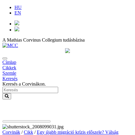
HU
EN
A Mathias Corvinus Collegium tudásbázisa
Címlap
Cikkek
Szemle
Keresés
Keresés a Corvinákon.
Corvinák
/
Cikk
/
Egy újabb migráció krízis előszele? Válság