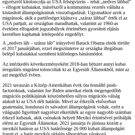
egyrészről kitoloncolja az USA felségvizein – tehát „nedves lábbal”
– elfogott kubaiakat, másrészről a kommunista vezetés vállalta a
kiutasított állampolgárainak visszafogadását. Ugyanakkor azok a
migránsok, akik a partiőrséget kijátszva „száraz lábbal” érték el az
USA partjait, az országban maradhattak, valamint az 1960-as
években elfogadott jogszabályok értelmében gyorsított eljárás
keretében kaphattak letelepedési engedélyt.
A „nedves láb – száraz láb” irányelvet Barack Obama elnök törölte
el 2017 januárjában, ezzel megszüntetve az országba illegálisan
belépő kubaiakkal szembeni különleges bánásmódot.
Az intézkedés következményeként 2018-ban hétszer annyi kubai
irreguláris migránst toloncoltak ki az Egyesült Államokból, mint az
azt megelőző évben.
2021 tavaszán a Közép-Amerikában évek óta fennálló push-
factoroknak, valamint Joe Biden amerikai elnök megengedőbb
migrációs politikájának köszönhetően súlyos migrációs válság
alakult ki az USA déli határán. Mivel az érkezők elsősorban
guatemalai, hondurasi és salvadori állampolgárok voltak, ezért a
világsajtó figyelmét nagyrészt elkerülték az egyre nagyobb számban
érkező kubaiak, akik csónakok helyett Mexikó érintésével próbálják
elérni az Egyesült Államokat. 2021 januárja és júniusa között a
mexikói határon az USA határőrsége 26 000 kubait állampolgárt
fogott el, a határ mexikói oldalán táborokban várakozó