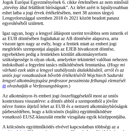
Jogok Európai Egyezményének 6. cikke értelmében az nem minősül
„törvény által felállított bíróságnak”. Az ítélet azért is fajsúlyosabban
eshet latba a jogi érvek értékelésében, mert 38 azonos tárgyú
Lengyelországgal szemben 2018 és 2021 között beadott panasz
egyesítéséből született.
Igaz ugyan, hogy a lengyel álláspont szerint továbbra sem ismerik el
az EUB döntésében foglaltakat az AB döntésére alapozva, arra
viszont igen nagy az esély, hogy a fentiek miatt az emberi jogi
megfelelés szempontjai alapján az EJEB hivatkozott döntése,
egyebekben pedig a fentiekben körülírt alkotmányreform
szükségessége is olyan okok, amelyekre tekintettel valóban nehezen
indokolható a fegyelmi tanács működésének fenntartása. (
Hogy mi
várható ezek után a lengyel szabályozás átalakításától, arról és az
uniós jogi vonatkozások bővebb értékeléséről Wojchiech Sadurski
lengyel alkotmányjogász professzor pesszimista felhangú elemzését
itt
olvashatják a Verfassungsblogon.
)
Az alkotmányos és emberi jogi összefüggésektől most az uniós
kontextusra visszatérve: a döntés abból a szempontból a jövőre
nézve fontos útjelző lehet az EUB és a nemzeti alkotmánybíróságok
párbeszédében, hogy a kölcsönös (lojális) együttműködésre
vonatkozó EUSZ-klauzulát emelte vizsgálata egyik középpontjába.
A kölcsönös együttműködés elvével kapcsolatban többségi az a