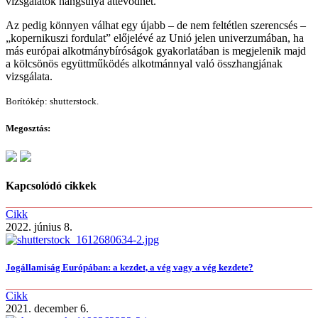
vizsgálatok hangsúlya áttevődhet.
Az pedig könnyen válhat egy újabb – de nem feltétlen szerencsés –
„kopernikuszi fordulat” előjelévé az Unió jelen univerzumában, ha
más európai alkotmánybíróságok gyakorlatában is megjelenik majd
a kölcsönös együttműködés alkotmánnyal való összhangjának
vizsgálata.
Borítókép: shutterstock.
Megosztás:
Kapcsolódó cikkek
Cikk
2022. június 8.
Jogállamiság Európában: a kezdet, a vég vagy a vég kezdete?
Cikk
2021. december 6.