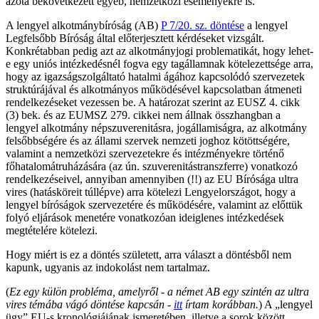
azóta bekövetkezett egyéb, nemzetközi eseményekre is.
A lengyel alkotmánybíróság (AB)
P 7/20. sz. döntése
a lengyel
Legfelsőbb Bíróság által előterjesztett kérdéseket vizsgált.
Konkrétabban pedig azt az alkotmányjogi problematikát, hogy lehet-
e egy uniós intézkedésnél fogva egy tagállamnak kötelezettsége arra,
hogy az igazságszolgáltató hatalmi ágához kapcsolódó szervezetek
struktúrájával és alkotmányos működésével kapcsolatban átmeneti
rendelkezéseket vezessen be. A határozat szerint az EUSZ 4. cikk
(3) bek. és az EUMSZ 279. cikkei nem állnak összhangban a
lengyel alkotmány népszuverenitásra, jogállamiságra, az alkotmány
felsőbbségére és az állami szervek nemzeti joghoz kötöttségére,
valamint a nemzetközi szervezetekre és intézményekre történő
főhatalomátruházására (az ún. szuverenitástranszferre) vonatkozó
rendelkezéseivel, annyiban amennyiben (!!) az EU Bírósága ultra
vires (hatásköreit túllépve) arra kötelezi Lengyelországot, hogy a
lengyel bíróságok szervezetére és működésére, valamint az előttük
folyó eljárások menetére vonatkozóan ideiglenes intézkedések
megtételére kötelezi.
Hogy miért is ez a döntés született, arra választ a döntésből nem
kapunk, ugyanis az indokolást nem tartalmaz.
(
Ez egy külön probléma, amelyről - a német AB egy szintén az ultra
vires témába vágó döntése kapcsán -
itt
írtam korábban.
) A „lengyel
ügy” EU-s kronológiájának ismeretében, illetve a sorok között