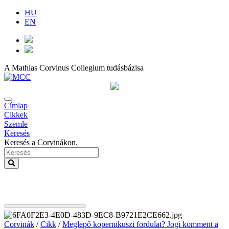
HU
EN
A Mathias Corvinus Collegium tudásbázisa
Címlap
Cikkek
Szemle
Keresés
Keresés a Corvinákon.
Corvinák
/
Cikk
/
Meglepő kopernikuszi fordulat? Jogi komment a