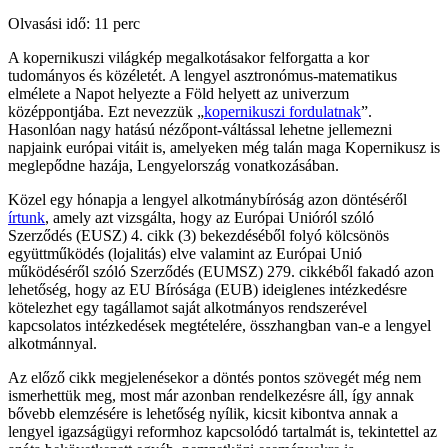
Olvasási idő: 11 perc
A kopernikuszi világkép megalkotásakor felforgatta a kor
tudományos és közéletét. A lengyel asztronómus-matematikus
elmélete a Napot helyezte a Föld helyett az univerzum
középpontjába. Ezt nevezzük „
kopernikuszi fordulatnak
”.
Hasonlóan nagy hatású nézőpont-váltással lehetne jellemezni
napjaink európai vitáit is, amelyeken még talán maga Kopernikusz is
meglepődne hazája, Lengyelország vonatkozásában.
Közel egy hónapja a lengyel alkotmánybíróság azon döntéséről
írtunk
, amely azt vizsgálta, hogy az Európai Unióról szóló
Szerződés (EUSZ) 4. cikk (3) bekezdéséből folyó kölcsönös
együttműködés (lojalitás) elve valamint az Európai Unió
működéséről szóló Szerződés (EUMSZ) 279. cikkéből fakadó azon
lehetőség, hogy az EU Bírósága (EUB) ideiglenes intézkedésre
kötelezhet egy tagállamot saját alkotmányos rendszerével
kapcsolatos intézkedések megtételére, összhangban van-e a lengyel
alkotmánnyal.
Az előző cikk megjelenésekor a döntés pontos szövegét még nem
ismerhettük meg, most már azonban rendelkezésre áll, így annak
bővebb elemzésére is lehetőség nyílik, kicsit kibontva annak a
lengyel igazságügyi reformhoz kapcsolódó tartalmát is, tekintettel az