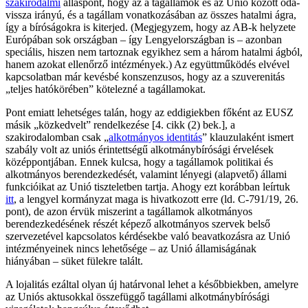
szakirodalmi
álláspont, hogy az a tagállamok és az Unió között oda-
vissza irányú, és a tagállam vonatkozásában az összes hatalmi ágra,
így a bíróságokra is kiterjed. (Megjegyzem, hogy az AB-k helyzete
Európában sok országban – így Lengyelországban is – azonban
speciális, hiszen nem tartoznak egyikhez sem a három hatalmi ágból,
hanem azokat ellenőrző intézmények.) Az együttműködés elvével
kapcsolatban már kevésbé konszenzusos, hogy az a szuverenitás
„teljes hatókörében” kötelezné a tagállamokat.
Pont emiatt lehetséges talán, hogy az eddigiekben főként az EUSZ
másik „közkedvelt” rendelkezése [4. cikk (2) bek.], a
szakirodalomban csak „
alkotmányos identitás
” klauzulaként ismert
szabály volt az uniós érintettségű alkotmánybírósági érvelések
középpontjában. Ennek kulcsa, hogy a tagállamok politikai és
alkotmányos berendezkedését, valamint lényegi (alapvető) állami
funkcióikat az Unió tiszteletben tartja. Ahogy ezt korábban leírtuk
itt
, a lengyel kormányzat maga is hivatkozott erre (ld. C-791/19, 26.
pont), de azon érvük miszerint a tagállamok alkotmányos
berendezkedésének részét képező alkotmányos szervek belső
szervezetével kapcsolatos kérdésekbe való beavatkozásra az Unió
intézményeinek nincs lehetősége – az Unió államiságának
hiányában – süket fülekre talált.
A lojalitás ezáltal olyan új határvonal lehet a későbbiekben, amelyre
az Uniós aktusokkal összefüggő tagállami alkotmánybírósági