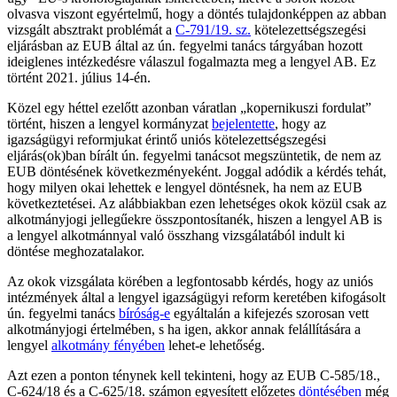
olvasva viszont egyértelmű, hogy a döntés tulajdonképpen az abban
vizsgált absztrakt problémát a
C-791/19. sz.
kötelezettségszegési
eljárásban az EUB által az ún. fegyelmi tanács tárgyában hozott
ideiglenes intézkedésre válaszul fogalmazta meg a lengyel AB. Ez
történt 2021. július 14-én.
Közel egy héttel ezelőtt azonban váratlan „kopernikuszi fordulat”
történt, hiszen a lengyel kormányzat
bejelentette
, hogy az
igazságügyi reformjukat érintő uniós kötelezettségszegési
eljárás(ok)ban bírált ún. fegyelmi tanácsot megszüntetik, de nem az
EUB döntésének következményeként. Joggal adódik a kérdés tehát,
hogy milyen okai lehettek e lengyel döntésnek, ha nem az EUB
következtetései. Az alábbiakban ezen lehetséges okok közül csak az
alkotmányjogi jellegűekre összpontosítanék, hiszen a lengyel AB is
a lengyel alkotmánnyal való összhang vizsgálatából indult ki
döntése meghozatalakor.
Az okok vizsgálata körében a legfontosabb kérdés, hogy az uniós
intézmények által a lengyel igazságügyi reform keretében kifogásolt
ún. fegyelmi tanács
bíróság-e
egyáltalán a kifejezés szorosan vett
alkotmányjogi értelmében, s ha igen, akkor annak felállítására a
lengyel
alkotmány fényében
lehet-e lehetőség.
Azt ezen a ponton ténynek kell tekinteni, hogy az EUB C-585/18.,
C-624/18 és a C-625/18. számon egyesített előzetes
döntésében
még