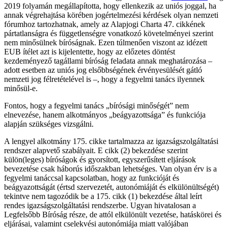
2019 folyamán megállapította, hogy ellenkezik az uniós joggal, ha
annak végrehajtása körében jogértelmezési kérdések olyan nemzeti
fórumhoz tartozhatnak, amely az Alapjogi Charta 47. cikkének
pártatlanságra és függetlenségre vonatkozó követelményei szerint
nem minősülnek bíróságnak. Ezen túlmenően viszont az idézett
EUB ítélet azt is kijelentette, hogy az előzetes döntést
kezdeményező tagállami bíróság feladata annak meghatározása –
adott esetben az uniós jog elsőbbségének érvényesülését gátló
nemzeti jog félretételével is –, hogy a fegyelmi tanács ilyennek
minősül-e.
Fontos, hogy a fegyelmi tanács „bírósági minőségét” nem
elnevezése, hanem alkotmányos „beágyazottsága” és funkciója
alapján szükséges vizsgálni.
A lengyel alkotmány 175. cikke tartalmazza az igazságszolgáltatási
rendszer alapvető szabályait. E cikk (2) bekezdése szerint
külön(leges) bíróságok és gyorsított, egyszerűsített eljárások
bevezetése csak háborús időszakban lehetséges. Van olyan érv is a
fegyelmi tanáccsal kapcsolatban, hogy az funkcióját és
beágyazottságát (értsd szervezetét, autonómiáját és elkülönültségét)
tekintve nem tagozódik be a 175. cikk (1) bekezdése által leírt
rendes igazságszolgáltatási rendszerbe. Ugyan hivatalosan a
Legfelsőbb Bíróság része, de attól elkülönült vezetése, hatáskörei és
eljárásai, valamint cselekvési autonómiája miatt valójában