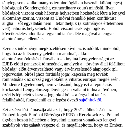
ténylegesen az alkotmányos terminológiában használt külön(leges)
bíróságnak (Sondergericht, extraordinary court) minősül. Ilyen
bíróságok viszont csak háborús helyzetben hozhatóak létre a lengyel
alkotmány szerint, viszont az Unióval fennálló jelen konfliktust
aligha – sőt egyáltalán nem – tekinthetjük (alkotmányos értelemben
vett) háborús helyzetnek. Ebből viszont csak egy logikus
következtetés adódik: a fegyelmi tanács léte magával a lengyel
alkotmánnyal ellentétes.
Ezen az intézményi megközelítésen kívül az is adódik mindebből,
hogy ha az intézmény „életben maradna”, akkor –
alkotmánymódosítás hiányában – kinyitná Lengyelországot az
EJEB előtti panaszok tömegének, amelyek a „törvény által felállított
bíróság” előtt érvenyesíthető vagy érvényesítendő alapjogok (pl.
jogorvoslat, bírósághoz fordulás joga) kapcsán még tovább
ronthatnának az ország egyébként is viharos európai megítélésén.
Mindenre figyelemmel, nem valószínű, hogy ezt a reputációs
kockázatot Lengyelország ténylegesen vállalni tudná a jövőben,
ezért is léphetett vissza – jogi okokból – a fegyelmi tanács
felállításától, függetlenül az e lépést övező
sajtóhírektől
.
Ezt az érvelést támasztja alá az is, hogy 2021. július 22-én az
Emberi Jogok Európai Bírósága (EJEB) a Reczkowicz v. Poland
ügyben hozott ítéletében a fegyelmi tanácsra vonatkozó lengyel
szabályok vizsgálatát végezte el, és megállapította, hogy az Emberi