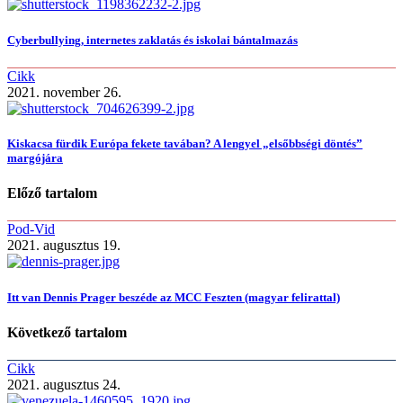
Cyberbullying, internetes zaklatás és iskolai bántalmazás
Cikk
2021. november 26.
Kiskacsa fürdik Európa fekete tavában? A lengyel „elsőbbségi döntés”
margójára
Előző tartalom
Pod-Vid
2021. augusztus 19.
Itt van Dennis Prager beszéde az MCC Feszten (magyar felirattal)
Következő tartalom
Cikk
2021. augusztus 24.