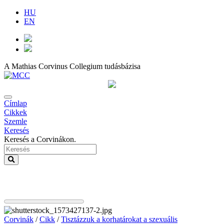
HU
EN
A Mathias Corvinus Collegium tudásbázisa
Címlap
Cikkek
Szemle
Keresés
Keresés a Corvinákon.
Corvinák
/
Cikk
/
Tisztázzuk a korhatárokat a szexuális