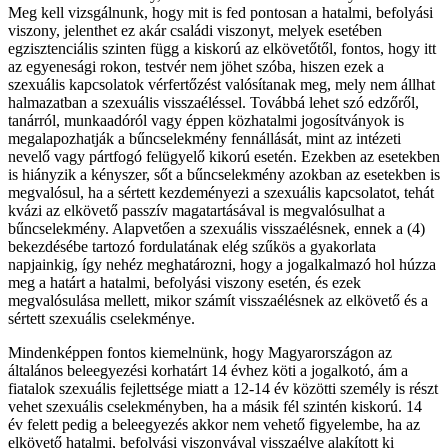
Meg kell vizsgálnunk, hogy mit is fed pontosan a hatalmi, befolyási
viszony, jelenthet ez akár családi viszonyt, melyek esetében
egzisztenciális szinten függ a kiskorú az elkövetőtől, fontos, hogy itt
az egyenesági rokon, testvér nem jöhet szóba, hiszen ezek a
szexuális kapcsolatok vérfertőzést valósítanak meg, mely nem állhat
halmazatban a szexuális visszaéléssel. Továbbá lehet szó edzőről,
tanárról, munkaadóról vagy éppen közhatalmi jogosítványok is
megalapozhatják a bűncselekmény fennállását, mint az intézeti
nevelő vagy pártfogó felügyelő kikorú esetén. Ezekben az esetekben
is hiányzik a kényszer, sőt a bűncselekmény azokban az esetekben is
megvalósul, ha a sértett kezdeményezi a szexuális kapcsolatot, tehát
kvázi az elkövető passzív magatartásával is megvalósulhat a
bűncselekmény. Alapvetően a szexuális visszaélésnek, ennek a (4)
bekezdésébe tartozó fordulatának elég szűkös a gyakorlata
napjainkig, így nehéz meghatározni, hogy a jogalkalmazó hol húzza
meg a határt a hatalmi, befolyási viszony esetén, és ezek
megvalósulása mellett, mikor számít visszaélésnek az elkövető és a
sértett szexuális cselekménye.
Mindenképpen fontos kiemelnünk, hogy Magyarországon az
általános beleegyezési korhatárt 14 évhez köti a jogalkotó, ám a
fiatalok szexuális fejlettsége miatt a 12-14 év közötti személy is részt
vehet szexuális cselekményben, ha a másik fél szintén kiskorú. 14
év felett pedig a beleegyezés akkor nem vehető figyelembe, ha az
elkövető hatalmi, befolyási viszonyával visszaélve alakított ki