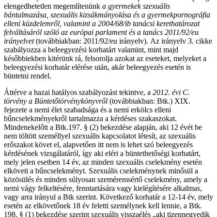
elengedhetetlen megemlítenünk
a gyermekek szexuális
bántalmazása, szexuális kizsákmányolása és a gyermekpornográfia
elleni küzdelemről, valamint a 2004/68/ib tanácsi kerethatározat
felváltásáról szóló az európai parlament és a tanács 2011/92/eu
irányelvet
(továbbiakban: 2011/92/eu irányelv).
Az irányelv 3. cikke
szabályozza a beleegyezési korhatárt valamint, mint majd
későbbiekben kitérünk rá, felsorolja azokat az eseteket, melyeket a
beleegyezési korhatár elérése után, akár beleegyezés esetén is
büntetni rendel.
Áttérve a hazai hatályos szabályozást tekintve, a
2012. évi C.
törvény a Büntetőtörvénykönyvről
(továbbiakban: Btk.) XIX.
fejezete a nemi élet szabadsága és a nemi erkölcs elleni
bűncselekményekről tartalmazza a kérdéses szakaszokat.
Mindenekelőtt a Btk.197. § (2) bekezdése alapján, aki 12 évét be
nem töltött személlyel szexuális kapcsolatot létesít, az szexuális
erőszakot követ el, alapvetően itt nem is lehet szó beleegyezés
kérdésének vizsgálatáról, így aki eléri a büntethetőségi korhatárt,
mely jelen esetben 14 év, az minden szexuális cselekmény esetén
elköveti a bűncselekményt. Szexuális cselekménynek minősül a
közösülés és minden súlyosan szeméremsértő cselekmény, amely a
nemi vágy felkeltésére, fenntartására vagy kielégítésére alkalmas,
vagy arra irányul a Btk szerint. Következő korhatár a 12-14 év, mely
esetén az elkövetőnek 18 év feletti személynek kell lennie, a Btk.
198. § (1) bekezdése szerint szexuális visszaélés „aki tizennegyedik