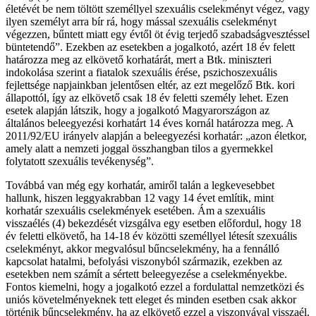
életévét be nem töltött személlyel szexuális cselekményt végez, vagy
ilyen személyt arra bír rá, hogy mással szexuális cselekményt
végezzen, bűntett miatt egy évtől öt évig terjedő szabadságvesztéssel
büntetendő”. Ezekben az esetekben a jogalkotó, azért 18 év felett
határozza meg az elkövető korhatárát, mert a Btk. miniszteri
indokolása szerint a fiatalok szexuális érése, pszichoszexuális
fejlettsége napjainkban jelentősen eltér, az ezt megelőző Btk. kori
állapottól, így az elkövető csak 18 év feletti személy lehet. Ezen
esetek alapján látszik, hogy a jogalkotó Magyarországon az
általános beleegyezési korhatárt 14 éves kornál határozza meg. A
2011/92/EU irányelv alapján a beleegyezési korhatár: „azon életkor,
amely alatt a nemzeti joggal összhangban tilos a gyermekkel
folytatott szexuális tevékenység”.
Továbbá van még egy korhatár, amiről talán a legkevesebbet
hallunk, hiszen leggyakrabban 12 vagy 14 évet említik, mint
korhatár szexuális cselekmények esetében. Ám a szexuális
visszaélés (4) bekezdését vizsgálva egy esetben előfordul, hogy 18
év feletti elkövető, ha 14-18 év közötti személlyel létesít szexuális
cselekményt, akkor megvalósul bűncselekmény, ha a fennálló
kapcsolat hatalmi, befolyási viszonyból származik, ezekben az
esetekben nem számít a sértett beleegyezése a cselekményekbe.
Fontos kiemelni, hogy a jogalkotó ezzel a fordulattal nemzetközi és
uniós követelményeknek tett eleget és minden esetben csak akkor
történik bűncselekmény, ha az elkövető ezzel a viszonyával visszaél.