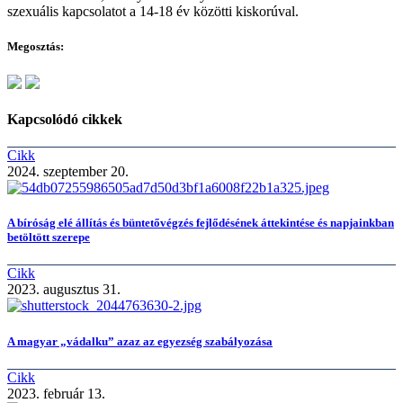
szexuális kapcsolatot a 14-18 év közötti kiskorúval.
Megosztás:
Kapcsolódó cikkek
Cikk
2024. szeptember 20.
A bíróság elé állítás és büntetővégzés fejlődésének áttekintése és napjainkban
betöltött szerepe
Cikk
2023. augusztus 31.
A magyar „vádalku” azaz az egyezség szabályozása
Cikk
2023. február 13.