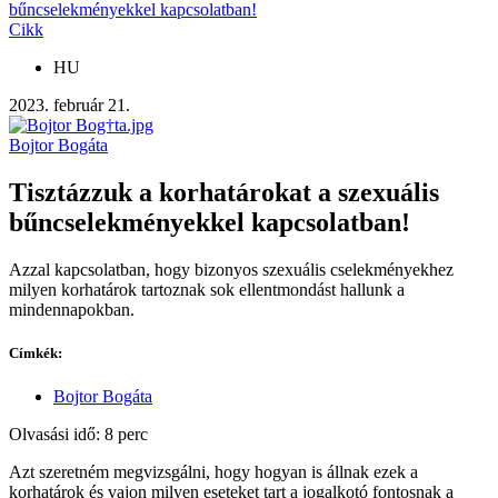
bűncselekményekkel kapcsolatban!
Cikk
HU
2023. február 21.
Bojtor Bogáta
Tisztázzuk a korhatárokat a szexuális
bűncselekményekkel kapcsolatban!
Azzal kapcsolatban, hogy bizonyos szexuális cselekményekhez
milyen korhatárok tartoznak sok ellentmondást hallunk a
mindennapokban.
Címkék:
Bojtor Bogáta
Olvasási idő: 8 perc
Azt szeretném megvizsgálni, hogy hogyan is állnak ezek a
korhatárok és vajon milyen eseteket tart a jogalkotó fontosnak a