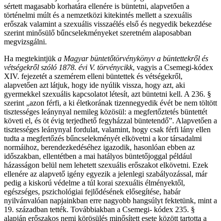
sértett magasabb korhatára ellenére is büntetni, alapvetően a
történelmi múlt és a nemzetközi kitekintés mellett a szexuális
erőszak valamint a szexuális visszaélés első és negyedik bekezdése
szerint minősülő bűncselekményeket szeretném alaposabban
megvizsgálni.
Ha megtekintjük
a Magyar büntetőtörvénykönyv a büntettekről és
vétségekről szóló 1878. évi V. törvénycikk
, vagyis a Csemegi-kódex
XIV. fejezetét a szemérem elleni büntettek és vétségekről,
alapvetően azt látjuk, hogy ide nyúlik vissza, hogy azt, aki
gyermekkel szexuális kapcsolatot létesít, azt büntetni kell. A 236. §
szerint „azon férfi, a ki életkorának tizennegyedik évét be nem töltött
tisztességes leánynyal nemileg közösül: a megfertőztetés büntettét
követi el, és öt évig terjedhető fegyházzal büntetendő”. Alapvetően a
tisztességes leánynyal fordulat, valamint, hogy csak férfi lány ellen
tudta a megfertőzés bűncselekményét elkövetni a kor társadalmi
normáihoz, berendezkedéséhez igazodik, hasonlóan ebben az
időszakban, ellentétben a mai hatályos büntetőjoggal például
házasságon belül nem lehetett szexuális erőszakot elkövetni. Ezek
ellenére az alapvető igény egyezik a jelenlegi szabályozással, már
pedig a kiskorú védelme a túl korai szexuális élményektől,
egészséges, pszichológiai fejlődésének elősegítése, habár
nyilvánvalóan napjainkban erre nagyobb hangsúlyt fektetünk, mint a
19. században tették. Továbbiakban a Csemegi- kódex 235. §
alapján erőszakos nemi körösülés minősített esete között tartotta a