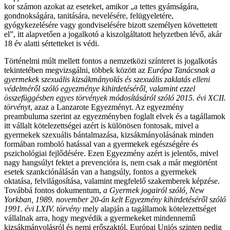
kor számon azokat az eseteket, amikor „a tettes gyámságára,
gondnokságára, tanitására, nevelésére, felügyeletére,
gyógykezelésére vagy gondviselésére bizott személyen követtetett
el”, itt alapvetően a jogalkotó a kiszolgáltatott helyzetben lévő, akár
18 év alatti sértetteket is védi.
Történelmi múlt mellett fontos a nemzetközi színteret is jogalkotás
tekintetében megvizsgálni, többek között az
Európa Tanácsnak a
gyermekek szexuális kizsákmányolás és szexuális zaklatás elleni
védelméről szóló egyezménye kihirdetéséről, valamint ezzel
összefüggésben egyes törvények módosításáról szóló 2015. évi XCII.
törvényt
, azaz a Lanzarote Egyezményt. Az egyezmény
preambuluma szerint az egyezményben foglalt elvek és a tagállamok
itt vállalt kötelezettségei azért is különösen fontosak, mivel a
gyermekek szexuális bántalmazása, kizsákmányolásának minden
formában romboló hatással van a gyermekek egészségére és
pszichológiai fejlődésére. Ezen Egyezmény azért is jelentős, mivel
nagy hangsúlyt fektet a prevencióra is, nem csak a már megtörtént
esetek szankciónálásán van a hangsúly, fontos a gyermekek
oktatása, felvilágosítása, valamint megfelelő szakemberek képzése.
Továbbá fontos dokumentum,
a Gyermek jogairól szóló, New
Yorkban, 1989. november 20-án kelt Egyezmény kihirdetéséről szóló
1991. évi LXIV. törvény
mely alapján a tagállamok kötelezettséget
vállalnak arra, hogy megvédik a gyermekeket mindennemű
kizsákmányolásról és nemi erőszaktól. Európai Uniós szinten pedig