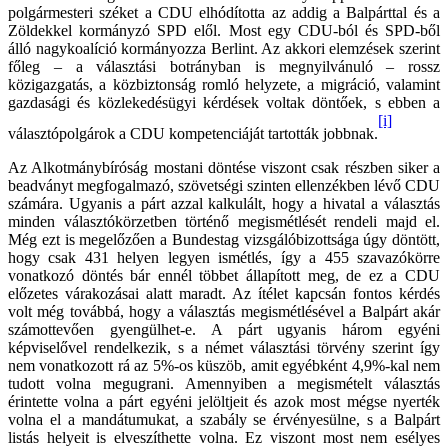
polgármesteri széket a CDU elhódította az addig a Balpárttal és a
Zöldekkel kormányzó SPD elől. Most egy CDU-ból és SPD-ből
álló nagykoalíció kormányozza Berlint. Az akkori elemzések szerint
főleg – a választási botrányban is megnyilvánuló – rossz
közigazgatás, a közbiztonság romló helyzete, a migráció, valamint
gazdasági és közlekedésügyi kérdések voltak döntőek, s ebben a
[i]
választópolgárok a CDU kompetenciáját tartották jobbnak.
Az Alkotmánybíróság mostani döntése viszont csak részben siker a
beadványt megfogalmazó, szövetségi szinten ellenzékben lévő CDU
számára. Ugyanis a párt azzal kalkulált, hogy a hivatal a választás
minden választókörzetben történő megismétlését rendeli majd el.
Még ezt is megelőzően a Bundestag vizsgálóbizottsága úgy döntött,
hogy csak 431 helyen legyen ismétlés, így a 455 szavazókörre
vonatkozó döntés bár ennél többet állapított meg, de ez a CDU
előzetes várakozásai alatt maradt. Az ítélet kapcsán fontos kérdés
volt még továbbá, hogy a választás megismétlésével a Balpárt akár
számottevően gyengülhet-e. A párt ugyanis három egyéni
képviselővel rendelkezik, s a német választási törvény szerint így
nem vonatkozott rá az 5%-os küszöb, amit egyébként 4,9%-kal nem
tudott volna megugrani. Amennyiben a megismételt választás
érintette volna a párt egyéni jelöltjeit és azok most mégse nyerték
volna el a mandátumukat, a szabály se érvényesülne, s a Balpárt
listás helyeit is elveszíthette volna. Ez viszont most nem esélyes