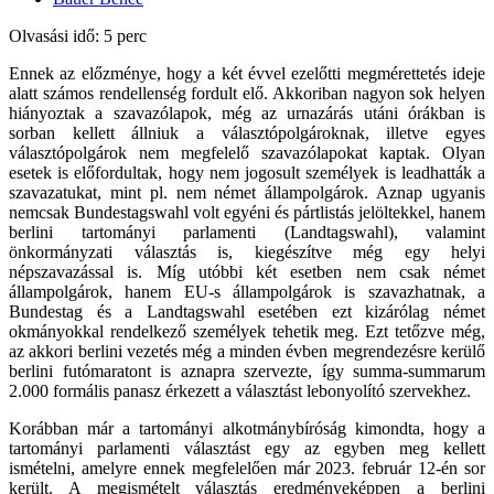
Olvasási idő: 5 perc
Ennek az előzménye, hogy a két évvel ezelőtti megmérettetés ideje
alatt számos rendellenség fordult elő. Akkoriban nagyon sok helyen
hiányoztak a szavazólapok, még az urnazárás utáni órákban is
sorban kellett állniuk a választópolgároknak, illetve egyes
választópolgárok nem megfelelő szavazólapokat kaptak. Olyan
esetek is előfordultak, hogy nem jogosult személyek is leadhatták a
szavazatukat, mint pl. nem német állampolgárok. Aznap ugyanis
nemcsak Bundestagswahl volt egyéni és pártlistás jelöltekkel, hanem
berlini tartományi parlamenti (Landtagswahl), valamint
önkormányzati választás is, kiegészítve még egy helyi
népszavazással is. Míg utóbbi két esetben nem csak német
állampolgárok, hanem EU-s állampolgárok is szavazhatnak, a
Bundestag és a Landtagswahl esetében ezt kizárólag német
okmányokkal rendelkező személyek tehetik meg. Ezt tetőzve még,
az akkori berlini vezetés még a minden évben megrendezésre kerülő
berlini futómaratont is aznapra szervezte, így summa-summarum
2.000 formális panasz érkezett a választást lebonyolító szervekhez.
Korábban már a tartományi alkotmánybíróság kimondta, hogy a
tartományi parlamenti választást egy az egyben meg kellett
ismételni, amelyre ennek megfelelően már 2023. február 12-én sor
került. A megismételt választás eredményeképpen a berlini