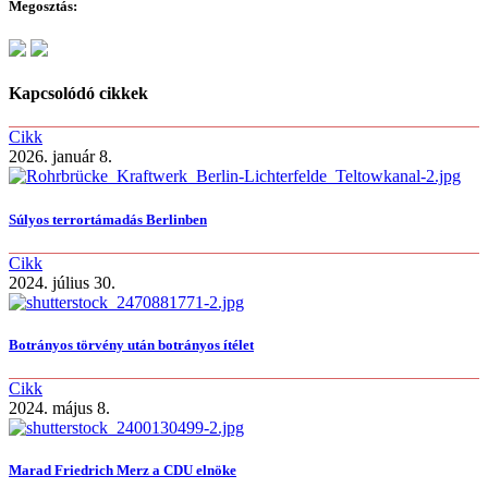
Megosztás:
Kapcsolódó cikkek
Cikk
2026. január 8.
Súlyos terrortámadás Berlinben
Cikk
2024. július 30.
Botrányos törvény után botrányos ítélet
Cikk
2024. május 8.
Marad Friedrich Merz a CDU elnöke