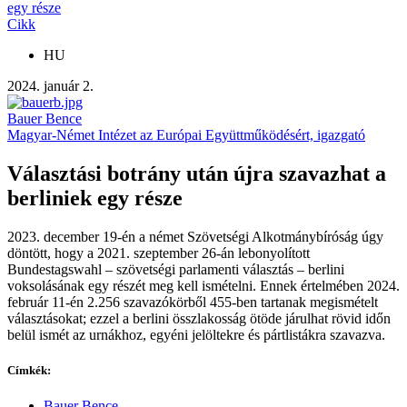
egy része
Cikk
HU
2024. január 2.
Bauer Bence
Magyar-Német Intézet az Európai Együttműködésért, igazgató
Választási botrány után újra szavazhat a
berliniek egy része
2023. december 19-én a német Szövetségi Alkotmánybíróság úgy
döntött, hogy a 2021. szeptember 26-án lebonyolított
Bundestagswahl – szövetségi parlamenti választás – berlini
voksolásának egy részét meg kell ismételni. Ennek értelmében 2024.
február 11-én 2.256 szavazókörből 455-ben tartanak megismételt
választásokat; ezzel a berlini összlakosság ötöde járulhat rövid időn
belül ismét az urnákhoz, egyéni jelöltekre és pártlistákra szavazva.
Címkék:
Bauer Bence