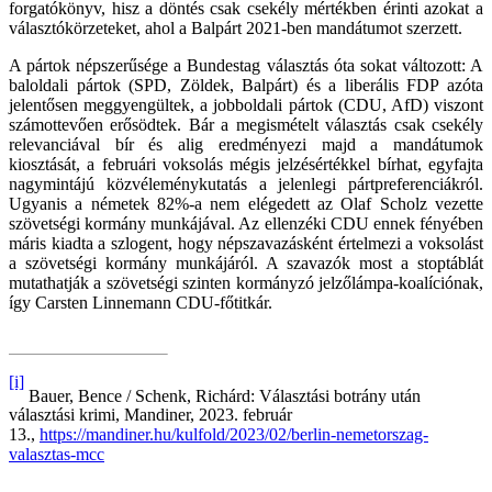
forgatókönyv, hisz a döntés csak csekély mértékben érinti azokat a
választókörzeteket, ahol a Balpárt 2021-ben mandátumot szerzett.
A pártok népszerűsége a Bundestag választás óta sokat változott: A
baloldali pártok (SPD, Zöldek, Balpárt) és a liberális FDP azóta
jelentősen meggyengültek, a jobboldali pártok (CDU, AfD) viszont
számottevően erősödtek. Bár a megismételt választás csak csekély
relevanciával bír és alig eredményezi majd a mandátumok
kiosztását, a februári voksolás mégis jelzésértékkel bírhat, egyfajta
nagymintájú közvéleménykutatás a jelenlegi pártpreferenciákról.
Ugyanis a németek 82%-a nem elégedett az Olaf Scholz vezette
szövetségi kormány munkájával. Az ellenzéki CDU ennek fényében
máris kiadta a szlogent, hogy népszavazásként értelmezi a voksolást
a szövetségi kormány munkájáról. A szavazók most a stoptáblát
mutathatják a szövetségi szinten kormányzó jelzőlámpa-koalíciónak,
így Carsten Linnemann CDU-főtitkár.
[i]
Bauer, Bence / Schenk, Richárd: Választási botrány után
választási krimi, Mandiner, 2023. február
13.,
https://mandiner.hu/kulfold/2023/02/berlin-nemetorszag-
valasztas-mcc