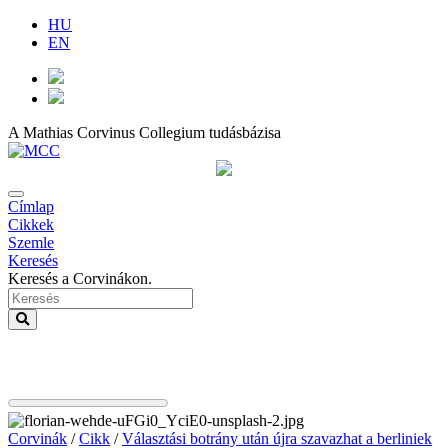
HU
EN
A Mathias Corvinus Collegium tudásbázisa
Címlap
Cikkek
Szemle
Keresés
Keresés a Corvinákon.
Corvinák
/
Cikk
/
Választási botrány után újra szavazhat a berliniek