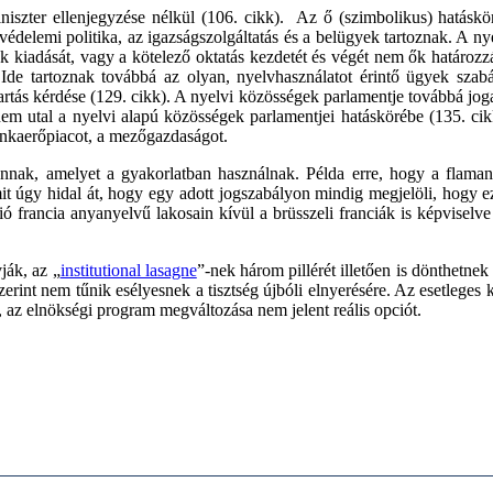
niszter ellenjegyzése nélkül (106. cikk). Az ő (szimbolikus) hatáskör
és védelemi politika, az igazságszolgáltatás és a belügyek tartoznak. A 
elek kiadását, vagy a kötelező oktatás kezdetét és végét nem ők határoz
de tartoznak továbbá az olyan, nyelvhasználatot érintő ügyek szabá
artás kérdése (129. cikk). A nyelvi közösségek parlamentje továbbá joga
m utal a nyelvi alapú közösségek parlamentjei hatáskörébe (135. cikk
munkaerőpiacot, a mezőgazdaságot.
nnak, amelyet a gyakorlatban használnak. Példa erre, hogy a flamand
t úgy hidal át, hogy egy adott jogszabályon mindig megjelöli, hogy e
ió francia anyanyelvű lakosain kívül a brüsszeli franciák is képviselv
ják, az „
institutional lasagne
”-nek három pillérét illetően is dönthetne
erint nem tűnik esélyesnek a tisztség újbóli elnyerésére. Az esetleges 
, az elnökségi program megváltozása nem jelent reális opciót.