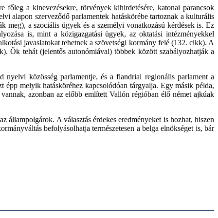
e főleg a kinevezésekre, törvények kihirdetésére, katonai parancsok
nyelvi alapon szerveződő parlamentek hatáskörébe tartoznak a kulturális
zák meg), a szociális ügyek és a személyi vonatkozású kérdések is. Ez
lyozása is, mint a közigazgatási ügyek, az oktatási intézményekkel
lkotási javaslatokat tehetnek a szövetségi kormány felé (132. cikk). A
). Ők tehát (jelentős autonómiával) többek között szabályozhatják a
 nyelvi közösség parlamentje, és a flandriai regionális parlament a
zt épp melyik hatásköréhez kapcsolódóan tárgyalja. Egy másik példa,
e vannak, azonban az előbb említett Vallón régióban élő német ajkúak
k az állampolgárok. A választás érdekes eredményeket is hozhat, hiszen
kormányváltás befolyásolhatja természetesen a belga elnökséget is, bár