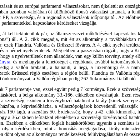
vazásait és az európai parlamenti választásokat, nem újkeletű: az ors
mban azonban valójában öt különböző típusú választást tartanak, a fent
z EP, a szövetségi, és a regionális választások időpontjaitól. Az előb
ő parlamentekkel kapcsolatos kérdéseket vizsgálja.
, át kell tekintenünk pár, az államszervezet működésével kapcsolatos
ns”) áll. A 2. cikk megadja, mit ért az alkotmány a továbbiakban ny
 ezek Flandria, Vallónia és Brüsszel főváros. A 4. cikk nyelvi terület
s és a német nyelvterületek. Még ebben a passzusban rögzíti, hogy a K
 hogy a nyelvterületek nem állandóak, van egy külön törvény, amely előí
ányra
, és meghagyja a lehetőséget a régióknak további tartományok ki
 pedig a vallón brabanti, a hainauti, a liegi, a luxemburgi és a n
ok Brüsszel régió esetében a régión belül, Flandria és Vallónia régi
 önkormányzat, a Vallón régióban pedig 262 önkormányzat található.
 7 parlamentje van, ezzel együtt pedig 7 kormánya. Ezek a szövetségi 
atáskörei, a belga alkotmány 33.-166. cikkeiben olvashatjuk. Ezen r
y a szövetségi szinten a törvényhozó hatalmat a király (kinek szerepe 
házába, a képviselőházba, a választópolgárok közvetlenül választják 
ház 150 tagú, a szenátus 50. Érdekesség, hogy a 42. cikk kimondja, ho
ogy a 36.cikkben leírtakkal ellentétben a szövetségi törvényhozó hatalm
ben. Ezekben a cikkekben foglalt hatáskörökben ugyanis a szenátus is 
 olyan kérdésekben, mint a honosítás megtagadása, király minisztere
en dönt olyan az alkotmányos rendelkezések felülvizsgálatában és össz