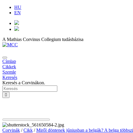
HU
EN
A Mathias Corvinus Collegium tudásbázisa
Címlap
Cikkek
Szemle
Keresés
Keresés a Corvinákon.
Corvinák
/
Cikk
/
Miről döntenek júniusban a belgák? A belga többsz