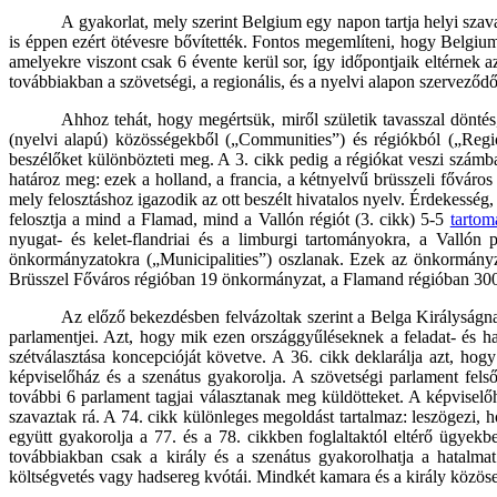
A gyakorlat, mely szerint Belgium egy napon tartja helyi sza
is éppen ezért ötévesre bővítették. Fontos megemlíteni, hogy Belgiu
amelyekre viszont csak 6 évente kerül sor, így időpontjaik eltérnek a
továbbiakban a szövetségi, a regionális, és a nyelvi alapon szerveződ
Ahhoz tehát, hogy megértsük, miről születik tavasszal döntés
(nyelvi alapú) közösségekből („Communities”) és régiókból („Regio
beszélőket különbözteti meg. A 3. cikk pedig a régiókat veszi számba:
határoz meg: ezek a holland, a francia, a kétnyelvű brüsszeli főváro
mely felosztáshoz igazodik az ott beszélt hivatalos nyelv. Érdekesség,
felosztja a mind a Flamad, mind a Vallón régiót (3. cikk) 5-5
tartom
nyugat- és kelet-flandriai és a limburgi tartományokra, a Vallón
önkormányzatokra („Municipalities”) oszlanak. Ezek az önkormányzat
Brüsszel Főváros régióban 19 önkormányzat, a Flamand régióban 300
Az előző bekezdésben felvázoltak szerint a Belga Királyságnak
parlamentjei. Azt, hogy mik ezen országgyűléseknek a feladat- és h
szétválasztása koncepcióját követve. A 36. cikk deklarálja azt, hog
képviselőház és a szenátus gyakorolja. A szövetségi parlament felső
további 6 parlament tagjai választanak meg küldötteket. A képviselő
szavaztak rá. A 74. cikk különleges megoldást tartalmaz: leszögezi, h
együtt gyakorolja a 77. és a 78. cikkben foglaltaktól eltérő ügyek
továbbiakban csak a király és a szenátus gyakorolhatja a hatalmat
költségvetés vagy hadsereg kvótái. Mindkét kamara és a király közös