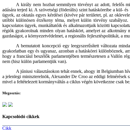
A király nem hozhat semmilyen törvényt az adott, felelős mi
adására terjed ki. A szövetségi (föderális) szint hatásköreibe a kül- 
ügyek, az oktatás egyes kérdései (kivéve pár területet, pl. az oklev
utóbbi különösen érzékeny téma, melyet külön törvény szabályoz. I
kapcsolatos ügyek, munkáltatóik és alkalmazottjaik közötti kapcsolatt
régiók gyakorolnak minden olyan hatáskört, amelyet az alkotmány ne
gazdaságot, a környezetvédelmet, a regionális fejlesztéspolitikát, a 
A bemutatott koncepció egy leegyszerűsített változata minda
gyakorlatban egy és ugyanaz, azonban a hatáskörei különböznek, ami
hogy a franciául beszélők parlamentjében természetesen a Vallón rég
nem (hisz külön parlamentjük van).
A júniusi választásokon tehát ennek, ahogy itt Belgiumban hív
a jelenlegi miniszterelnök, Alexander De Croo az eddigi felmérések sz
mivel a feltételezett kormányváltás a ciklus végén következne csak be
Megosztás:
Kapcsolódó cikkek
Cikk