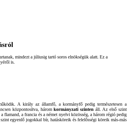
ásról
rtanak, mindezt a júliusig tartó soros elnökségük alatt. Ez a
yéről is.
működik. A király az államfő, a kormányfő pedig természetesen a
nincsen központosítva, három
kormányzati szinten
áll. Az első szint
 a flamand, a francia és a német nyelvi közösség, a három régió pedig
zint egyenlő jogokkal bír, hatásköreik és felelősségi köreik más-más