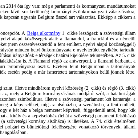
zágban 2014 óta így van; még a parlamenti és kormányzati mandátumokat
ieken kívül sor kerül még tartományi és önkormányzati választásokra,
biek kapcsán ugyanis Belgium ősszel tart választást. Ekképp a cikkem a
 koncepciót. A
Belga alkotmány
1. cikke leszögezi: a szövetségi állam
elvi alapú közösségek alatt: a flamandul, a franciául és a németül
eket (nem összetévesztendő a fent említett, nyelvi alapú közösséggel!)
irályság minden helyi önkormányzata e nyelvterület egyikébe tartozik,
rásai irányadóak e térségek határai kijelölése tekintetében. Az 5. cikk
alakítására is. A Flamand régió az antwerpeni, a flamand barbanti, a
amuri tartományokra oszlik. Ezeken felül Belgiumban a tartományok
ók esetén pedig a már ismertetett tartományokon belül jönnek létre.
szint, illetve mindhárom nyelvi közösség (2. cikk) és régió (3. cikk)
ész az, mely a Belgium kormányzásának módjáról szól, a hatalmi ágak
azonban szimbolikus), illetve a szövetségi parlament két kamarája: a
meg a képviselőket, míg az alsóházba, a szenátusba, a fent említett,
gy e két ház a belga nemzetet képviseli, függetlenül attól, hogy kik
at a király és a képviselőház (tehát a szövetségi parlament felsőháza)
(a szövetségi kormány alsóháza) is illetékes. A 74. cikk értelmében
i polgári és büntetőjogi felelősségére vonatkozó törvények, állami
ehangolásában.