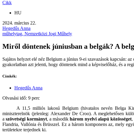
Cikk
HU
2024. március 22.
Hegedűs Anna
műhelytag, Nemzetközi Jogi Műhely
Miről döntenek júniusban a belgák? A bel
Sajátos helyzet elé néz Belgium a június 9-ei szavazások kapcsán: az or
gyakorlatban azt jelenti, hogy döntenek mind a képviselőház, és a regi
Címkék:
Hegedűs Anna
Olvasási idő: 9 perc
A 11,5 milliós lakosú Belgium (hivatalos nevén Belga Kir
miniszterelnök (jelenleg: Alexander De Croo). A meglehetősen külö
a
szövetségi kormányt
, a második
három nyelvi alapú közösséget
,
Flandria, Vallónia és Brüsszel. Ez a három komponens az, mely együt
területekre terjednek ki.