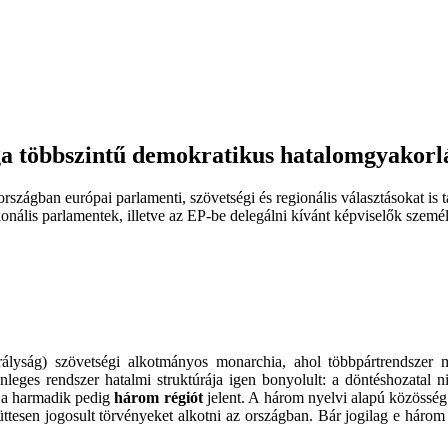
ga többszintű demokratikus hatalomgyakorl
szágban európai parlamenti, szövetségi és regionális választásokat is ta
onális parlamentek, illetve az EP-be delegálni kívánt képviselők személ
ályság) szövetségi alkotmányos monarchia, ahol többpártrendszer 
nleges rendszer hatalmi struktúrája igen bonyolult: a döntéshozatal 
 a harmadik pedig
három régiót
jelent. A három nyelvi alapú közösség
tesen jogosult törvényeket alkotni az országban. Bár jogilag e három s