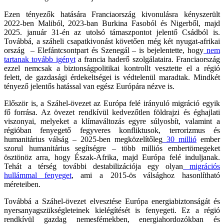
Ezen tényezők hatására Franciaország kivonulásra kényszerült
2022-ben Maliból, 2023-ban Burkina Fasoból és Nigerből, majd
2025. január 31-én az utolsó támaszpontot jelentő Csádból is.
Továbbá, a száheli csapatkivonást követően még két nyugat-afrikai
ország – Elefántcsontpart és Szenegál – is bejelentette, hogy
nem
tartanak tovább igényt
a francia haderő szolgálataira. Franciaország
ezzel nemcsak a biztonságpolitikai kontrollt vesztette el a régió
felett, de gazdasági érdekeltségei is védtelenül maradtak. Mindkét
tényező jelentős hatással van egész Európára nézve is.
Először is, a Száhel-övezet az Európa felé irányuló migráció egyik
fő forrása. Az övezet rendkívül kedvezőtlen földrajzi és éghajlati
viszonyai, melyeket a klímaváltozás egyre súlyosbít, valamint a
régióban fenyegető fegyveres konfliktusok, terrorizmus és
humanitárius válság – 2025-ben megközelítőleg
30 millió
ember
szorul humanitárius segítségre – több milliós embertömegeket
ösztönöz arra, hogy Észak-Afrika, majd Európa felé induljanak.
Tehát a térség további destabilizációja egy olyan
migrációs
hullámmal fenyeget
, ami a 2015-ös válsághoz hasonlítható
méreteiben.
Továbbá a Száhel-övezet elvesztése Európa energiabiztonságát és
nyersanyagszükségleteinek kielégítését is fenyegeti. Ez a régió
rendkívül gazdag nemesfémekben, energiahordozókban és