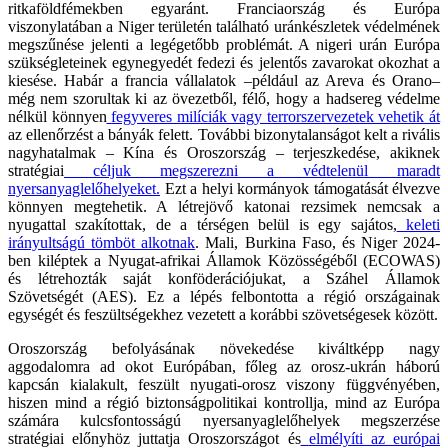
ritkaföldfémekben egyaránt. Franciaország és Európa
viszonylatában a Niger területén található uránkészletek védelmének
megszűnése jelenti a legégetőbb problémát. A nigeri urán Európa
szükségleteinek egynegyedét fedezi és jelentős zavarokat okozhat a
kiesése. Habár a francia vállalatok –például az Areva és Orano–
még nem szorultak ki az övezetből, félő, hogy a hadsereg védelme
nélkül könnyen
fegyveres milíciák vagy terrorszervezetek vehetik át
az ellenőrzést a bányák felett. További bizonytalanságot kelt a rivális
nagyhatalmak – Kína és Oroszország – terjeszkedése, akiknek
stratégiai
céljuk megszerezni a védtelenül maradt
nyersanyaglelőhelyeket.
Ezt a helyi kormányok támogatását élvezve
könnyen megtehetik. A létrejövő katonai rezsimek nemcsak a
nyugattal szakítottak, de a térségen belül is egy sajátos,
keleti
irányultságú tömböt alkotnak
. Mali, Burkina Faso, és Niger 2024-
ben kiléptek a Nyugat-afrikai Államok Közösségéből (ECOWAS)
és létrehozták saját konföderációjukat, a Száhel Államok
Szövetségét (AES). Ez a lépés felbontotta a régió országainak
egységét és feszültségekhez vezetett a korábbi szövetségesek között.
Oroszország befolyásának növekedése kiváltképp nagy
aggodalomra ad okot Európában, főleg az orosz-ukrán háború
kapcsán kialakult, feszült nyugati-orosz viszony függvényében,
hiszen mind a régió biztonságpolitikai kontrollja, mind az Európa
számára kulcsfontosságú nyersanyaglelőhelyek megszerzése
stratégiai előnyhöz juttatja Oroszországot és
elmélyíti az európai