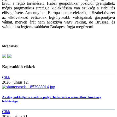
kívül a régió történéseit. Habár geopolitikai pozíciói gyengültek,
mégis pragmatikus stratégia kialakítására van szükség a stabilitás
elősegítésére. Amennyiben Európa nem cselekszik, a Száhel-övezet
az elkövetkező évtizedek legsúlyosabb válságainak gócpontjává
válhat, melyek árát nem Moszkva vagy Peking, de Brüsszel és
számunkra legfontosabbként Budapest fogja megfizetni.
Megosztás:
Kapcsolódó cikkek
Cikk
2026. június 12.
A világ vakfoltja: a szudáni polgárháború és a nemzetközi közösség
felelőssége
Cikk
2026. május 21.