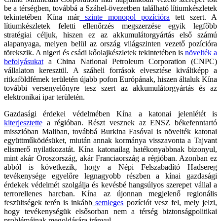
be a térségben, továbbá a Száhel-övezetben található lítiumkészletek
tekintetében Kína már
szinte monopol pozícióra
tett szert. A
lítiumkészletek feletti ellenőrzés megszerzése egyik legfőbb
stratégiai céljuk, hiszen ez az akkumulátorgyártás első számú
alapanyaga, melyen belül az ország világszinten vezető pozícióra
törekszik. A nigeri és csádi kőolajkészletek tekintetében is
növelték a
befolyásukat
a China National Petroleum Corporation (CNPC)
vállalaton keresztül. A száheli források elvesztése kiváltképp a
ritkaföldfémek területén újabb pofon Európának, hiszen általuk Kína
további versenyelőnyre tesz szert az akkumulátorgyártás és az
elektronikai ipar területén.
Gazdasági érdekei védelmében Kína a katonai jelenlétét is
kiterjesztette
a régióban. Részt vesznek az ENSZ békefenntartó
misszióban Maliban, továbbá Burkina Fasóval is növelték katonai
együttműködésüket, miután annak kormánya visszavonta a Tajvant
elismerő nyilatkozatát. Kína katonailag hatékonyabbnak bizonyul,
mint akár Oroszország, akár Franciaország a régióban. Azonban ez
abból is következik, hogy a Népi Felszabadító Hadsereg
tevékenysége egyelőre legnagyobb részben a kínai gazdasági
érdekek védelmét szolgálja és kevésbé hangsúlyos szerepet vállal a
terrorellenes harcban. Kína az újonnan megjelenő regionális
feszültségek terén is inkább
semleges
pozíciót vesz fel, mely jelzi,
hogy tevékenységük elsősorban nem a térség biztonságpolitikai
problémáinak megoldására irányul.