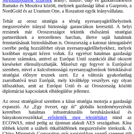
Megállapodások születtek
arany-, lítium-, olaj- és gázkitermelésről
Bamako és Moszkva között, melynek gazdasági lábai a Gazprom, a
NordGold és az Uranium One, a Roszatom egyik leányvállalata.
Tehát az orosz stratégia a térség nyersanyaglelőhelyeinek
megszerzésére irányul biztonsági garanciákon keresztül. A helyi
rezsimek már Oroszországot tekintik elsőszámú stratégiai
partnerüknek a terrorellenes harcban, illetve saját hatalmuk
fenntartásának biztosításában is. Oroszország a katonai támogatásért
cserébe pedig hozzáférhet olyan nyersanyaglelőhelyekhez, melyek
korábban nyugati kézen voltak. Ez egyrészt hatalmas gazdasági
haszon számukra, amivel az Európai Unió szankciói által okozott
kieséseket ellensúlyozhatják. Másrészt egy fegyver is Európával
szemben, mivel a kulcsfontosságú nyersanyagforrások birtoklásával
stratégiai előnyre tesznek szert. Ez a változás gyakorlatilag
zsarolhatóvá teszi Európát, mely kiváltképp veszélyes egy olyan
időszakban, amit az Európai Unió és az Oroszország közötti
diplomáciai kapcsolatok elhidegülése jellemez.
Az orosz stratégiával szemben a kínai stratégia motorja a gazdasági
expanzió. Az „Egy övezet, egy út” globális kezdeményezésük
keretében hatalmas infrastrukturális beruházásokkal és
bányakoncessziókkal
erősítették meg jelenlétüket
mind az
ECOWAS, mind pedig az újonnan alakult AES országaiban. Kína
többek között a száheli ritkaföldfémek megszerzésére törekszik. A
China Minmetals Corporation már napjainkban vezető szerepet tölt