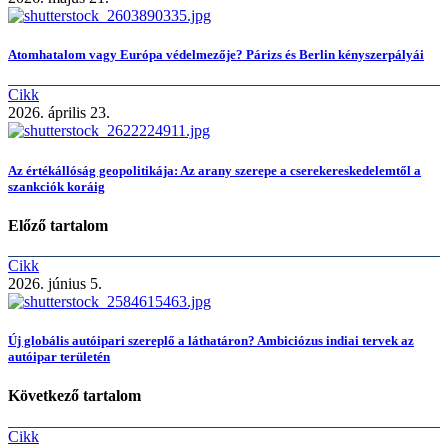
Atomhatalom vagy Európa védelmezője? Párizs és Berlin kényszerpályái
Cikk
2026. április 23.
Az értékállóság geopolitikája: Az arany szerepe a cserekereskedelemtől a
szankciók koráig
Előző tartalom
Cikk
2026. június 5.
Új globális autóipari szereplő a láthatáron? Ambiciózus indiai tervek az
autóipar területén
Következő tartalom
Cikk