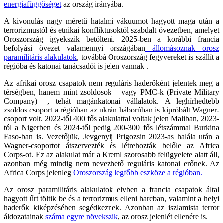
energiafüggőséget
az ország irányába.
A kivonulás nagy méretű hatalmi vákuumot hagyott maga után a
terrorizmustól és etnikai konfliktusoktól szabdalt övezetben, amelyet
Oroszország igyekszik betölteni. 2025-ben a korábbi francia
befolyási övezet valamennyi országában
állomásoznak orosz
paramilitáris alakulatok
, továbbá Oroszország fegyvereket is szállít a
régióba és katonai tanácsadói is jelen vannak .
Az afrikai orosz csapatok nem reguláris haderőként jelentek meg a
térségben, hanem mint zsoldosok – vagy PMC-k (Private Military
Company) –, tehát magánkatonai vállalatok. A leghírhedtebb
zsoldos csoport a régióban az ukrán háborúban is kipróbált Wagner-
csoport volt. 2022-től 400 fős alakulattal voltak jelen Maliban, 2023-
tól a Nigerben és 2024-től pedig 200-300 fős létszámmal Burkina
Faso-ban is. Vezetőjük, Jevgenyij Prigozsin 2023-as halála után a
Wagner-csoportot átszervezték és létrehozták belőle az Africa
Corps-ot. Ez az alakulat már a Kreml szorosabb felügyelete alatt áll,
azonban még mindig nem nevezhető reguláris katonai erőnek. Az
Africa Corps jelenleg
Oroszország legfőbb eszköze a régióban.
Az orosz paramilitáris alakulatok elvben a francia csapatok által
hagyott űrt töltik be és a terrorizmus elleni harcban, valamint a helyi
haderők kiképzésében segédkeznek. Azonban az iszlamista terror
áldozatainak
száma egyre növekszik
, az orosz jelenlét ellenére is.