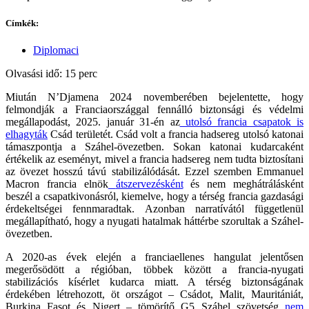
Címkék:
Diplomaci
Olvasási idő: 15 perc
Miután N’Djamena 2024 novemberében bejelentette, hogy
felmondják a Franciaországgal fennálló biztonsági és védelmi
megállapodást, 2025. január 31-én az
utolsó francia csapatok is
elhagyták
Csád területét. Csád volt a francia hadsereg utolsó katonai
támaszpontja a Száhel-övezetben. Sokan katonai kudarcaként
értékelik az eseményt, mivel a francia hadsereg nem tudta biztosítani
az övezet hosszú távú stabilizálódását. Ezzel szemben Emmanuel
Macron francia elnök
átszervezésként
és nem meghátrálásként
beszél a csapatkivonásról, kiemelve, hogy a térség francia gazdasági
érdekeltségei fennmaradtak. Azonban narratívától függetlenül
megállapítható, hogy a nyugati hatalmak háttérbe szorultak a Száhel-
övezetben.
A 2020-as évek elején a franciaellenes hangulat jelentősen
megerősödött a régióban, többek között a francia-nyugati
stabilizációs kísérlet kudarca miatt. A térség biztonságának
érdekében létrehozott, öt országot – Csádot, Malit, Mauritániát,
Burkina Fasot és Nigert – tömörítő G5 Száhel szövetség
nem