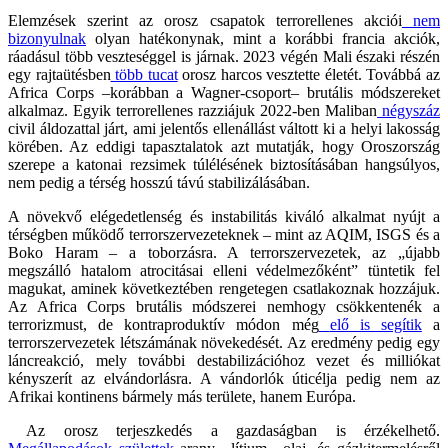
Elemzések szerint az orosz csapatok terrorellenes akciói
nem
bizonyulnak
olyan hatékonynak, mint a korábbi francia akciók,
ráadásul több veszteséggel is járnak. 2023 végén Mali északi részén
egy rajtaütésben
több tucat
orosz harcos vesztette életét. Továbbá az
Africa Corps –korábban a Wagner-csoport– brutális módszereket
alkalmaz. Egyik terrorellenes razziájuk 2022-ben Maliban
négyszáz
civil áldozattal járt, ami jelentős ellenállást váltott ki a helyi lakosság
körében. Az eddigi tapasztalatok azt mutatják, hogy Oroszország
szerepe a katonai rezsimek túlélésének biztosításában hangsúlyos,
nem pedig a térség hosszú távú stabilizálásában.
A növekvő elégedetlenség és instabilitás kiváló alkalmat nyújt a
térségben működő terrorszervezeteknek – mint az AQIM, ISGS és a
Boko Haram – a toborzásra. A terrorszervezetek, az „újabb
megszálló hatalom atrocitásai elleni védelmezőként” tüntetik fel
magukat, aminek következtében rengetegen csatlakoznak hozzájuk.
Az Africa Corps brutális módszerei nemhogy csökkentenék a
terrorizmust, de kontraproduktív módon még
elő is segítik
a
terrorszervezetek létszámának növekedését. Az eredmény pedig egy
láncreakció, mely további destabilizációhoz vezet és milliókat
kényszerít az elvándorlásra. A vándorlók úticélja pedig nem az
Afrikai kontinens bármely más területe, hanem Európa.
Az orosz terjeszkedés a gazdaságban is érzékelhető.