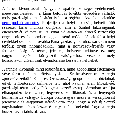
A francia kivonulással – és így a európai érdekeltségek védelmének
meggyengülésével – a kínai befolyás további erősödése várható,
mely gazdasági stimulánsként is hat a régióra. Azonban jelenléte
nem problémamentes
. Projektjein a helyi lakosság helyett több
százezer kínai munkás dolgozik, ami a Száhel lakosságának
ellenszenvét váltotta ki. A kínai vállalatokkal érkező biztonsági
cégek sok esetben emberi jogokat sértő módon léptek fel a helyi
civilekkel szemben. Továbbá Kína gazdasági beruházásai során nem
törődik olyan finomságokkal, mint a környezetkárosítás vagy
fenntarthatóság. A térség jelenlegi helyzetét tekintve ez még
nagyobb léptékű környezeti válságokhoz vezethet, mely
hosszútávon ugyan csak elvándorlásra készteti a helyieket.
A francia kivonulás mind regionálisan, mind geopolitikai értelemben
véve formálta át az erőviszonyokat a Száhel-övezetben. A régió
„puccsövezetből” Kína és Oroszország geopolitikai ambícióinak
egyik legfontosabb színhelye lett, ahol katonai téren Moszkváé,
gazdasági téren pedig Pekingé a vezető szerep. Azonban az újra
elharapódzó terrorizmus, fegyveres konfliktusok és a fenyegető
humanitárius válságok Európa biztonságára nézve is veszélyforrást
jelentenek és alapjaiban kérdőjelezik meg, hogy a két új vezető
nagyhatalom képes lesz-e és egyáltalán törekedni fog-e a régió
hosszú távú stabilizálására.