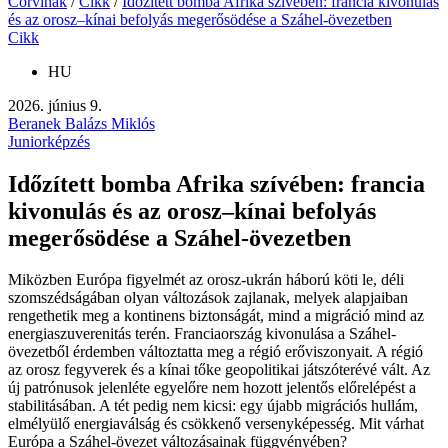
Corvinák
/
Cikk
/
Időzített bomba Afrika szívében: francia kivonulás
és az orosz–kínai befolyás megerősödése a Száhel-övezetben
Cikk
HU
2026. június 9.
Beranek Balázs Miklós
Juniorképzés
Időzített bomba Afrika szívében: francia
kivonulás és az orosz–kínai befolyás
megerősödése a Száhel-övezetben
Miközben Európa figyelmét az orosz-ukrán háború köti le, déli
szomszédságában olyan változások zajlanak, melyek alapjaiban
rengethetik meg a kontinens biztonságát, mind a migráció mind az
energiaszuverenitás terén. Franciaország kivonulása a Száhel-
övezetből érdemben változtatta meg a régió erőviszonyait. A régió
az orosz fegyverek és a kínai tőke geopolitikai játszóterévé vált. Az
új patrónusok jelenléte egyelőre nem hozott jelentős előrelépést a
stabilitásában. A tét pedig nem kicsi: egy újabb migrációs hullám,
elmélyülő energiaválság és csökkenő versenyképesség. Mit várhat
Európa a Száhel-övezet változásainak függvényében?