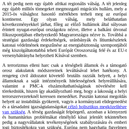
A tét pedig nem egy újabb afrikai regionális válság. A tét jelenleg
egy újabb milliós tömegeket megmozgató migrációs hullám, mely a
2015-ös válsághoz hasonló mértékben terheli meg az európai
kontinenst. Egy olyan válság, mely beláthatatlan
következményekkel járhat, főleg az előző hullámok által súlyosan
érintett nyugat-európai országokra nézve, illetve a balkáni útvonal
fókuszpontjában elhelyezkedő Magyarországra nézve is. Továbbá a
stratégiai gazdasági érdekeltségek, uránbányák és lítiumkészletek
katonai védelmének megszűnése az energiabiztonság szempontjából
még kiszolgáltatottabbá teheti Európát Oroszország felé és az EU-t
versenyhátrányba helyezheti Kínával szemben.
A terrorizmus elleni harc csak a térségbeli államok és a támogató
orosz alakulatok módszereinek leváltásával lehet hatékony. A
rengeteg civil áldozatot követelő brutális razziák helyett, a helyi
államoknak a saját intézményeik hitelességének helyreállítására,
valamint a PMC-k elszámoltathatóságának növelésére kell
törekedniük, hiszen így akadályozható meg, hogy a lakosság a helyi
terrorszervezeteknél keressen menedéket. Pusztán katonai megoldás
helyett az instabilitás gyökereit, vagyis a kormányzati elidegenedést
és a társadalmi igazságtalanságokat
célzó holisztikus megközelítésre
van szükség
. A térség gazdaságát felpörgető, azonban a környezeti
és humanitárius problémákat elmélyítő kínai jelenlét tekintetében
pedig a nagyvállalatok tevékenységének szabályozására és emberi
jogi biztosítékokra van szükség. Európa nem hagyhatja figyelmen