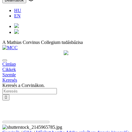
Beállítások
HU
EN
A Mathias Corvinus Collegium tudásbázisa
Címlap
Cikkek
Szemle
Keresés
Keresés a Corvinákon.