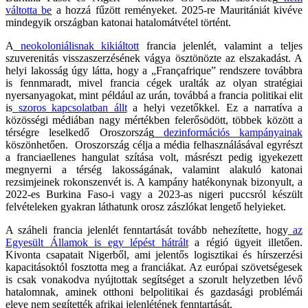
váltotta be
a hozzá fűzött reményeket. 2025-re Mauritániát kivéve
mindegyik országban katonai hatalomátvétel történt.
A
neokoloniálisnak kikiáltott
francia jelenlét, valamint a teljes
szuverenitás visszaszerzésének vágya ösztönözte az elszakadást. A
helyi lakosság úgy látta, hogy a „Françafrique” rendszere továbbra
is fennmaradt, mivel francia cégek uralták az olyan stratégiai
nyersanyagokat, mint például az urán, továbbá a francia politikai elit
is
szoros kapcsolatban állt
a helyi vezetőkkel. Ez a narratíva a
közösségi médiában nagy mértékben felerősödött, többek között a
térségre leselkedő Oroszország
dezinformációs kampányainak
köszönhetően. Oroszország célja a média felhasználásával egyrészt
a franciaellenes hangulat szítása volt, másrészt pedig igyekezett
megnyerni a térség lakosságának, valamint alakuló katonai
rezsimjeinek rokonszenvét is. A kampány hatékonynak bizonyult, a
2022-es Burkina Faso-i vagy a 2023-as nigeri puccsról készült
felvételeken gyakran láthatunk orosz zászlókat lengető helyieket.
A száheli francia jelenlét fenntartását tovább nehezítette, hogy
az
Egyesült Államok is egy lépést hátrált
a régió ügyeit illetően.
Kivonta csapatait Nigerből, ami jelentős logisztikai és hírszerzési
kapacitásoktól fosztotta meg a franciákat. Az európai szövetségesek
is csak vonakodva nyújtottak segítséget a szorult helyzetben lévő
hatalomnak, aminek otthoni belpolitikai és gazdasági problémái
eleve nem segítették afrikai jelenlétének fenntartását.