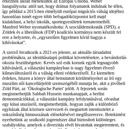
érkeznek ukrán menekültek az Európai Unióba. Weber
hangsúlyozta: attól tart, hogy drámai folyamatok indulnak be télen,
így például a 2015-ben elmélyült európai migrációs válság idejéhez
hasonlóan ismét egyre több befogadóközpontot kell majd
kialakítani, a helyi iskolák, sportegyesületek tornatermeiből.
Manfred Weber nyomatékosította: A szociáldemokraták (SPD), a
Zöldek és a liberálisok (FDP) koalíciós kormánya nem készült fel
erre a helyzetre, és „egyszerűen figyelmen kívül hagyja a
kihívásokat”.
A szerző hivatkozik a 2021-es jelenre, az aktuális társadalmi
problémákra, az identitásalapú politikai követelésekre, a bevándorlás
okozta feszültségekre. Kevés szó esik korunk egyik legnagyobb
kihívásáról, a választási kampányban is nagy figyelmet élvező
klímaváltozásról és a válság elleni védekezésről. Ez kiemelten
érdekes, hiszen a könyv által bemutatott körülményeket az író egy
muszlim női kancellárjelölt szemszögéből mutatja be, akit a jövőbeli
Zöld Párt, az ’Ökologische Partei’ jelölt. A fejezetek során
megismerhetjük Sabbah Hussein munkanapjait, a berlini
demonstrációkkal, a választási kampány lefolytatásával, olvashat
egy kínai utazásról, megismerhetjük, hogyan zajlik a különböző
egyházak által közösen szervezett és megtartott istentisztelet a
sokszínűség himnuszának eléneklésével megfűszerezve. Betekintést
nyerhetünk az uralkodó jogrendszer által biztosított különleges
szabályokba, amelyek a diverzitás elvét hivatottak megteremteni, és