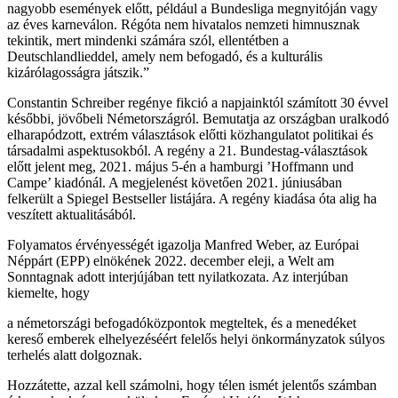
nagyobb események előtt, például a Bundesliga megnyitóján vagy
az éves karneválon. Régóta nem hivatalos nemzeti himnusznak
tekintik, mert mindenki számára szól, ellentétben a
Deutschlandlieddel, amely nem befogadó, és a kulturális
kizárólagosságra játszik.”
Constantin Schreiber regénye fikció a napjainktól számított 30 évvel
későbbi, jövőbeli Németországról. Bemutatja az országban uralkodó
elharapódzott, extrém választások előtti közhangulatot politikai és
társadalmi aspektusokból. A regény a 21. Bundestag-választások
előtt jelent meg, 2021. május 5-én a hamburgi ’Hoffmann und
Campe’ kiadónál. A megjelenést követően 2021. júniusában
felkerült a Spiegel Bestseller listájára. A regény kiadása óta alig ha
veszített aktualitásából.
Folyamatos érvényességét igazolja Manfred Weber, az Európai
Néppárt (EPP) elnökének 2022. december eleji, a Welt am
Sonntagnak adott interjújában tett nyilatkozata. Az interjúban
kiemelte, hogy
a németországi befogadóközpontok megteltek, és a menedéket
kereső emberek elhelyezéséért felelős helyi önkormányzatok súlyos
terhelés alatt dolgoznak.
Hozzátette, azzal kell számolni, hogy télen ismét jelentős számban