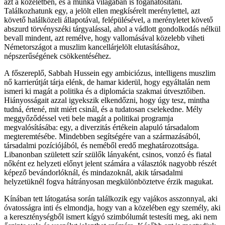
azt a közéletben, és a munka világában is foganatosítani.
Találkozhatunk egy, a jelölt ellen megkísérelt merénylettel, azt
követő halálközeli állapotával, felépülésével, a merényletet követő
abszurd törvényszéki tárgyalással, ahol a vádlott gondolkodás nélkül
bevall mindent, azt remélve, hogy vallomásával közelebb viheti
Németországot a muszlim kancellárjelölt elutasításához,
népszerűségének csökkentéséhez.
A főszereplő, Sabbah Hussein egy ambiciózus, intelligens muszlim
nő karrierútját tárja elénk, de hamar kiderül, hogy egyáltalán nem
ismeri ki magát a politika és a diplomácia szakmai útvesztőiben.
Hiányosságait azzal igyekszik elkendőzni, hogy úgy tesz, mintha
tudná, értené, mit miért csinál, és a tudatosan cselekedne. Mély
meggyőződéssel veti bele magát a politikai programja
megvalósításába: egy, a diverzitás értékein alapuló társadalom
megteremtésébe. Mindebben segítségére van a származásából,
társadalmi pozíciójából, és neméből eredő meghatározottsága.
Libanonban született szír szülők lányaként, csinos, vonzó és fiatal
nőként ez helyzeti előnyt jelent számára a választók nagyobb részét
képező bevándorlóknál, és mindazoknál, akik társadalmi
helyzetüknél fogva hátrányosan megkülönböztetve érzik magukat.
Kínában tett látogatása során találkozik egy vajákos asszonnyal, aki
óvatosságra inti és elmondja, hogy van a közelében egy személy, aki
a kereszténységből ismert kígyó szimbólumát testesíti meg, aki nem