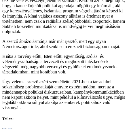
őszinte vele és veszélyt jelenthet számára. Később azt is megtudjuk,
hogy a kancellárjelölt politikai agendája mögött egy imám áll, aki
egy keresztényellenes, iszlamista program végrehajtására képezi ki
és irányítja. A kínai vajákos asszony állítása is értelmet nyer a
történetben: nem csak a radikális szélsőjobboldali csoportok, hanem
Sabbah közvetlen munkatársai is mindvégig tervei meghiúsításán
dolgoztak.
A szerző ábrázolásmódja már-már ijesztő, mert egy olyan
Németországot ír le, ahol senki sem érezheti biztonságban magát.
Hiába a törvény előtti, Isten előtti egyenlőség, szólás- és
véleményszabadság: a tervezett és meghozott intézkedések
végezetül még nagyobb versenyt és gyűlöletet eredményeznek a
társadalomban, mint korábban volt.
Úgy vélem a szerző azért szemléltette 2021-ben a társadalmi
sokszínűség problematikáját ennyire extrém módon, mert az a
mindennapok politikai diskurzusaiban, kampánykommunikációban
nem kapott akkora helyet, mint például a klímaváltozás ügye, mégis
legalább akkora súllyal alakítja az emberek politikához való
viszonyát.
Teilen: