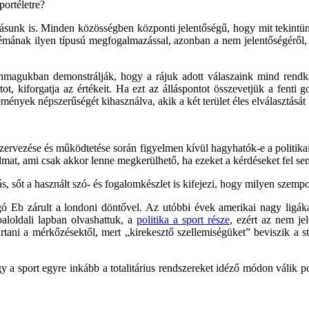
portéletre?
ásunk is. Minden közösségben központi jelentőségű, hogy mit tekintünk
témának ilyen típusú megfogalmazással, azonban a nem jelentőségéről,
nmagukban demonstrálják, hogy a rájuk adott válaszaink mind rendkív
ot, kiforgatja az értékeit. Ha ezt az álláspontot összevetjük a fenti
mények népszerűségét kihasználva, akik a két terület éles elválasztását 
szervezése és működtetése során figyelmen kívül hagyhatók-e a politika
lmat, ami csak akkor lenne megkerülhető, ha ezeket a kérdéseket fel se
s, sőt a használt szó- és fogalomkészlet is kifejezi, hogy milyen szempo
arúgó Eb zárult a londoni döntővel. Az utóbbi évek amerikai nagy ligák
baloldali lapban olvashattuk, a
politika a sport része
, ezért az nem je
artani a mérkőzésektől, mert „kirekesztő szellemiségüket” beviszik a
 hogy a sport egyre inkább a totalitárius rendszereket idéző módon válik 