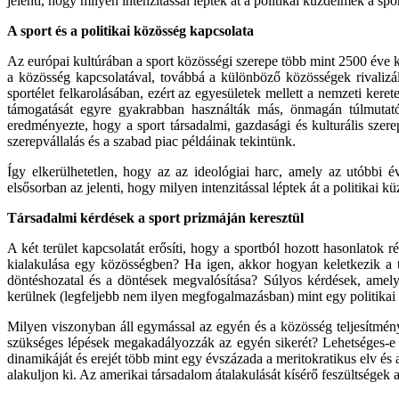
jelenti, hogy milyen intenzitással léptek át a politikai küzdelmek a sp
A sport és a politikai közösség kapcsolata
Az európai kultúrában a sport közösségi szerepe több mint 2500 éve ki
a közösség kapcsolatával, továbbá a különböző közösségek rivalizál
sportélet felkarolásában, ezért az egyesületek mellett a nemzeti ker
támogatását egyre gyakrabban használták más, önmagán túlmutató cé
eredményezte, hogy a sport társadalmi, gazdasági és kulturális szer
szerepvállalás és a szabad piac példáinak tekintünk.
Így elkerülhetetlen, hogy az az ideológiai harc, amely az utóbbi é
elsősorban az jelenti, hogy milyen intenzitással léptek át a politikai kü
Társadalmi kérdések a sport prizmáján keresztül
A két terület kapcsolatát erősíti, hogy a sportból hozott hasonlato
kialakulása egy közösségben? Ha igen, akkor hogyan keletkezik a tek
döntéshozatal és a döntések megvalósítása? Súlyos kérdések, amel
kerülnek (legfeljebb nem ilyen megfogalmazásban) mint egy politikai
Milyen viszonyban áll egymással az egyén és a közösség teljesítmén
szükséges lépések megakadályozzák az egyén sikerét? Lehetséges-e egy
dinamikáját és erejét több mint egy évszázada a meritokratikus elv és
alakuljon ki. Az amerikai társadalom átalakulását kísérő feszültsége