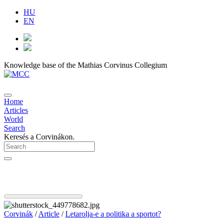
HU
EN
Knowledge base of the Mathias Corvinus Collegium
Home
Articles
World
Search
Keresés a Corvinákon.
Corvinák
/
Article
/
Letarolja-e a politika a sportot?