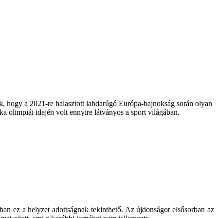
lnak, hogy a 2021-re halasztott labdarúgó Európa-bajnokság során olyan
a olimpiái idején volt ennyire látványos a sport világában.
ban ez a helyzet adottságnak tekinthető. Az újdonságot elsősorban az