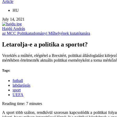
Article
HU
July 14, 2021
Hajdú András
az MCC Politikatudományi Műhelyének kutatótanára
Letarolja-e a politika a sportot?
Vezeklés a múltért, elégtétel a Brexitért, politikai állásfoglalást ki
mértékben értelmezték aktuális politikai eseményként a torna mérkőzés
Tags:
futball
labdarúgás
sport
UEFA
Reading time: 7 minutes
A sport több szálon, rendkívül szorosan kapcsolódik a politikai fol