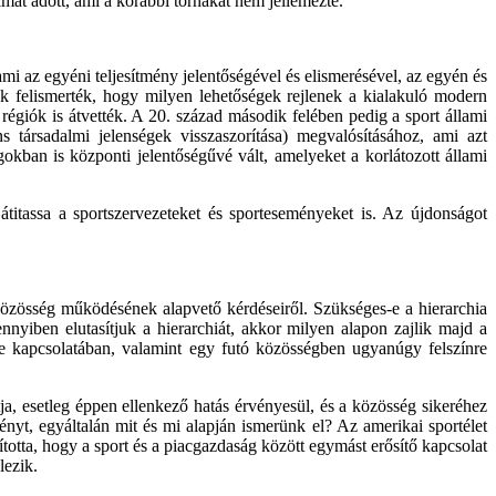
almat adott, ami a korábbi tornákat nem jellemezte.
mi az egyéni teljesítmény jelentőségével és elismerésével, az egyén és
ok felismerték, hogy milyen lehetőségek rejlenek a kialakuló modern
régiók is átvették. A 20. század második felében pedig a sport állami
s társadalmi jelenségek visszaszorítása) megvalósításához, ami azt
okban is központi jelentőségűvé vált, amelyeket a korlátozott állami
átitassa a sportszervezeteket és sporteseményeket is. Az újdonságot
 közösség működésének alapvető kérdéseiről. Szükséges-e a hierarchia
nnyiben elutasítjuk a hierarchiát, akkor milyen alapon zajlik majd a
e kapcsolatában, valamint egy futó közösségben ugyanúgy felszínre
, esetleg éppen ellenkező hatás érvényesül, és a közösség sikeréhez
ényt, egyáltalán mit és mi alapján ismerünk el? Az amerikai sportélet
totta, hogy a sport és a piacgazdaság között egymást erősítő kapcsolat
lezik.