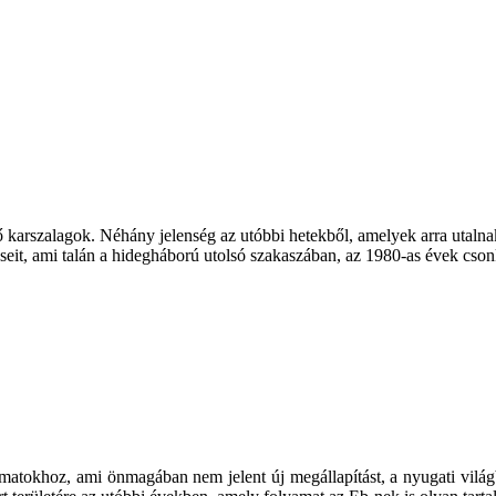
fejező karszalagok. Néhány jelenség az utóbbi hetekből, amelyek arra uta
eit, ami talán a hidegháború utolsó szakaszában, az 1980-as évek csonk
yamatokhoz, ami önmagában nem jelent új megállapítást, a nyugati világ