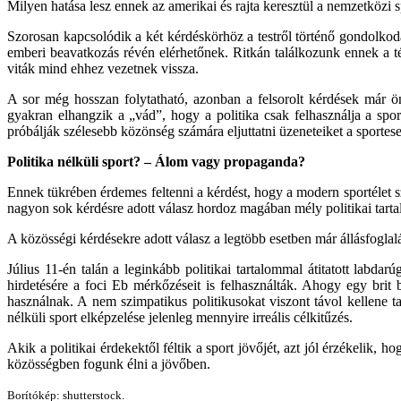
Milyen hatása lesz ennek az amerikai és rajta keresztül a nemzetközi s
Szorosan kapcsolódik a két kérdéskörhöz a testről történő gondolkod
emberi beavatkozás révén elérhetőnek. Ritkán találkozunk ennek a 
viták mind ehhez vezetnek vissza.
A sor még hosszan folytatható, azonban a felsorolt kérdések már ö
gyakran elhangzik a „vád”, hogy a politika csak felhasználja a sport
próbálják szélesebb közönség számára eljuttatni üzeneteiket a sportese
Politika nélküli sport? – Álom vagy propaganda?
Ennek tükrében érdemes feltenni a kérdést, hogy a modern sportélet 
nagyon sok kérdésre adott válasz hordoz magában mély politikai tarta
A közösségi kérdésekre adott válasz a legtöbb esetben már állásfoglalá
Július 11-én talán a leginkább politikai tartalommal átitatott labd
hirdetésére a foci Eb mérkőzéseit is felhasználták. Ahogy egy brit 
használnak. A nem szimpatikus politikusokat viszont távol kellene t
nélküli sport elképzelése jelenleg mennyire irreális célkitűzés.
Akik a politikai érdekektől féltik a sport jövőjét, azt jól érzékelik,
közösségben fogunk élni a jövőben.
Borítókép: shutterstock.