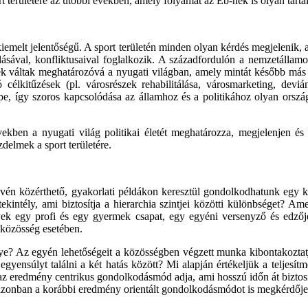
ort területére az utóbbi években, amely folyamat az Eb-nek is olyan tart
emelt jelentőségű. A sport területén minden olyan kérdés megjelenik, a
ásával, konfliktusaival foglalkozik. A századfordulón a nemzetállam
etek váltak meghatározóvá a nyugati világban, amely mintát később más 
lkitűzések (pl. városrészek rehabilitálása, városmarketing, devián
epe, így szoros kapcsolódása az államhoz és a politikához olyan ország
vekben a nyugati világ politikai életét meghatározza, megjelenjen és 
zdelmek a sport területére.
k révén közérthető, gyakorlati példákon keresztül gondolkodhatunk egy
intély, ami biztosítja a hierarchia szintjei közötti különbséget? Ame
yek egy profi és egy gyermek csapat, egy egyéni versenyző és edzőj
 közösség esetében.
ye? Az egyén lehetőségeit a közösségben végzett munka kibontakoztatja
ensúlyt találni a két hatás között? Mi alapján értékeljük a teljesítm
 az eredmény centrikus gondolkodásmód adja, ami hosszú időn át biztosí
k azonban a korábbi eredmény orientált gondolkodásmódot is megkérdője