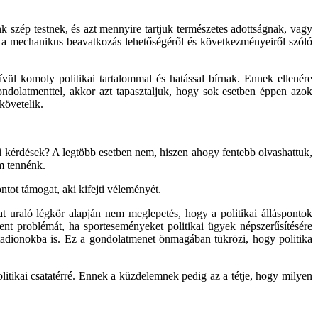
 szép testnek, és azt mennyire tartjuk természetes adottságnak, vagy
 a mechanikus beavatkozás lehetőségéről és következményeiről szóló
ül komoly politikai tartalommal és hatással bírnak. Ennek ellenére
 gondolatmenttel, akkor azt tapasztaljuk, hogy sok esetben éppen azok
követelik.
i kérdések? A legtöbb esetben nem, hiszen ahogy fentebb olvashattuk,
m tennénk.
ntot támogat, aki kifejti véleményét.
at uraló légkör alapján nem meglepetés, hogy a politikai álláspontok
lent problémát, ha sporteseményeket politikai ügyek népszerűsítésére
 stadionokba is. Ez a gondolatmenet önmagában tükrözi, hogy politika
politikai csatatérré. Ennek a küzdelemnek pedig az a tétje, hogy milyen