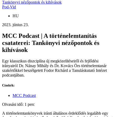
Tankönyvi nézőpontok és kihívások
Pod-Vid
HU
2023. június 23.
MCC Podcast | A történelemtanítás
csataterei: Tankönyvi nézőpontok és
kihívások
Egy klasszikus diszciplína új megközelítéseiről és fejlődési
irányairól Dr. Nánay Mihály és Dr. Kovács Örs történelemtanár
szakértőkkel beszélgetett Fodor Richárd a Tanuláskutató Intézet
podcastjában.
Címkék:
MCC Podcast
Olvasási idő: 1 perc
A történelemtankönyvek iránti általános érdeklődés legalább egy