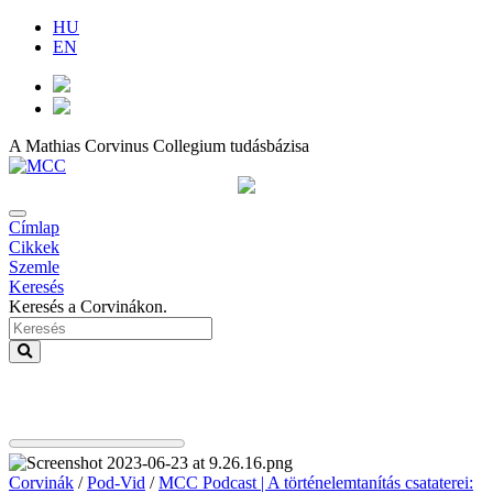
HU
EN
A Mathias Corvinus Collegium tudásbázisa
Címlap
Cikkek
Szemle
Keresés
Keresés a Corvinákon.
Corvinák
/
Pod-Vid
/
MCC Podcast | A történelemtanítás csataterei: