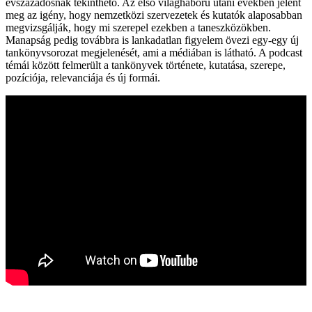
évszázadosnak tekinthető. Az első világháború utáni években jelent
meg az igény, hogy nemzetközi szervezetek és kutatók alaposabban
megvizsgálják, hogy mi szerepel ezekben a taneszközökben.
Manapság pedig továbbra is lankadatlan figyelem övezi egy-egy új
tankönyvsorozat megjelenését, ami a médiában is látható. A podcast
témái között felmerült a tankönyvek története, kutatása, szerepe,
pozíciója, relevanciája és új formái.