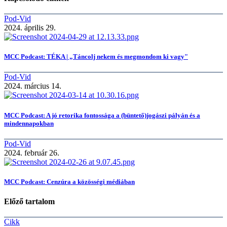
Pod-Vid
2024. április 29.
MCC Podcast: TÉKA | „Táncolj nekem és megmondom ki vagy"
Pod-Vid
2024. március 14.
MCC Podcast: A jó retorika fontossága a (büntető)jogászi pályán és a
mindennapokban
Pod-Vid
2024. február 26.
MCC Podcast: Cenzúra a közösségi médiában
Előző tartalom
Cikk