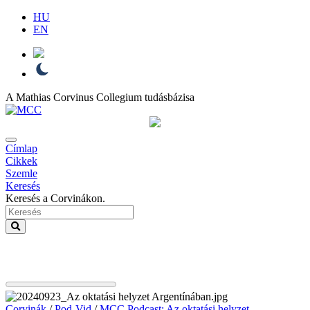
HU
EN
A Mathias Corvinus Collegium tudásbázisa
Címlap
Cikkek
Szemle
Keresés
Keresés a Corvinákon.
Corvinák
/
Pod-Vid
/
MCC Podcast: Az oktatási helyzet