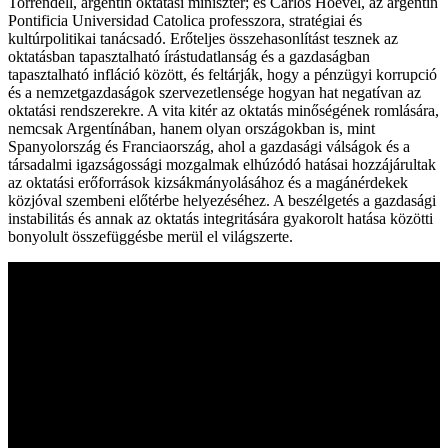
Torrendell, argentin oktatási miniszter; és Carlos Hoevel, az argentin
Pontificia Universidad Catolica professzora, stratégiai és
kultúrpolitikai tanácsadó. Erőteljes összehasonlítást tesznek az
oktatásban tapasztalható írástudatlanság és a gazdaságban
tapasztalható infláció között, és feltárják, hogy a pénzügyi korrupció
és a nemzetgazdaságok szervezetlensége hogyan hat negatívan az
oktatási rendszerekre. A vita kitér az oktatás minőségének romlására,
nemcsak Argentínában, hanem olyan országokban is, mint
Spanyolország és Franciaország, ahol a gazdasági válságok és a
társadalmi igazságossági mozgalmak elhúzódó hatásai hozzájárultak
az oktatási erőforrások kizsákmányolásához és a magánérdekek
közjóval szembeni előtérbe helyezéséhez. A beszélgetés a gazdasági
instabilitás és annak az oktatás integritására gyakorolt hatása közötti
bonyolult összefüggésbe merül el világszerte.