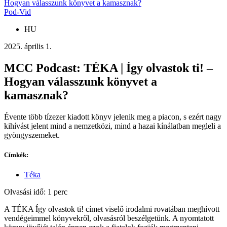
Hogyan válasszunk könyvet a kamasznak?
Pod-Vid
HU
2025. április 1.
MCC Podcast: TÉKA | Így olvastok ti! –
Hogyan válasszunk könyvet a
kamasznak?
Évente több tízezer kiadott könyv jelenik meg a piacon, s ezért nagy
kihívást jelent mind a nemzetközi, mind a hazai kínálatban megleli a
gyöngyszemeket.
Címkék:
Téka
Olvasási idő: 1 perc
A TÉKA Így olvastok ti! címet viselő irodalmi rovatában meghívott
vendégeimmel könyvekről, olvasásról beszélgetünk. A nyomtatott