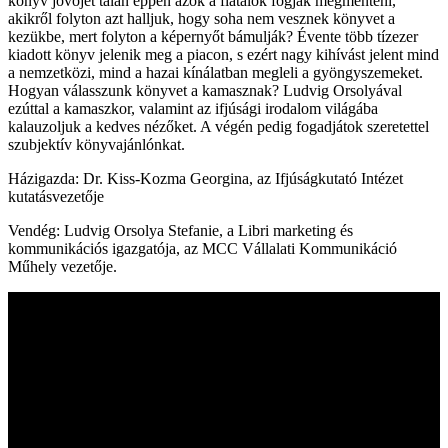
könyv jövőjét talán éppen azok a fiatalok fogják megmenteni,
akikről folyton azt halljuk, hogy soha nem vesznek könyvet a
kezükbe, mert folyton a képernyőt bámulják? Évente több tízezer
kiadott könyv jelenik meg a piacon, s ezért nagy kihívást jelent mind
a nemzetközi, mind a hazai kínálatban megleli a gyöngyszemeket.
Hogyan válasszunk könyvet a kamasznak? Ludvig Orsolyával
ezúttal a kamaszkor, valamint az ifjúsági irodalom világába
kalauzoljuk a kedves nézőket. A végén pedig fogadjátok szeretettel
szubjektív könyvajánlónkat.
Házigazda: Dr. Kiss-Kozma Georgina, az Ifjúságkutató Intézet
kutatásvezetője
Vendég: Ludvig Orsolya Stefanie, a Libri marketing és
kommunikációs igazgatója, az MCC Vállalati Kommunikáció
Műhely vezetője.