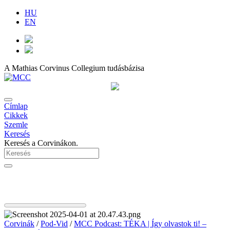
HU
EN
A Mathias Corvinus Collegium tudásbázisa
Címlap
Cikkek
Szemle
Keresés
Keresés a Corvinákon.
Corvinák
/
Pod-Vid
/
MCC Podcast: TÉKA | Így olvastok ti! –