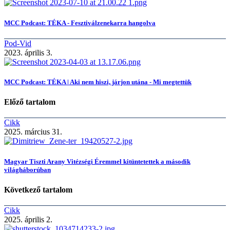
MCC Podcast: TÉKA - Fesztiválzenekarra hangolva
Pod-Vid
2023. április 3.
MCC Podcast: TÉKA | Aki nem hiszi, járjon utána - Mi megtettük
Előző tartalom
Cikk
2025. március 31.
Magyar Tiszti Arany Vitézségi Éremmel kitüntetettek a második
világháborúban
Következő tartalom
Cikk
2025. április 2.