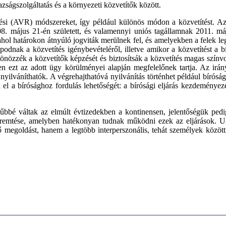
ságszolgáltatás és a környezeti közvetítők között.
ezési (AVR) módszereket, így például különös módon a közvetítést. A
8. május 21-én született, és valamennyi uniós tagállamnak 2011. máju
, ahol határokon átnyúló jogviták merülnek fel, és amelyekben a felek le
odnak a közvetítés igénybevételéről, illetve amikor a közvetítést a b
tönözzék a közvetítők képzését és biztosítsák a közvetítés magas színvo
ben ezt az adott ügy körülményei alapján megfelelőnek tartja. Az ir
lváníthatók. A végrehajthatóvá nyilvánítás történhet például bírósági 
tsék el a bírósághoz fordulás lehetőségét: a bírósági eljárás kezdemény
rűbbé váltak az elmúlt évtizedekben a kontinensen, jelentőségük pe
emtése, amelyben hatékonyan tudnak működni ezek az eljárások. Ugy
ő megoldást, hanem a legtöbb interperszonális, tehát személyek között