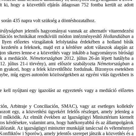
t ki, hogy a közvetítői eljárás átlagosan 752 fontba került az adott
ás során 435 napra volt szükség a döntéshozatalhoz.
irályságban
jelentős hagyományai vannak az alternatív vitarendezési
iációs technikákat rendkívüli módon intézményesítő
Hollandiában
a
Ilyen előzetes vizsgálatok lefolytatása érdekében a holland bírák
s kezdetén a feleknek, majd ezt a kérdésre adott válaszok alapján az
vajon sikeres lenne-e a közvetítés vagy inkább a hagyományos bírósági
zák a mediációt.
Németországban
2012. július 26-án lépett hatályba a
012. július 21-i törvény), ami először szabályozta
Németországban
a
on gyakori, hogy a felek közvetítőhöz fordulnak. Bizonyos esetekben
 igénybe, míg egyes autonóm közösségekben az egyéni vitás ügyekben is
 kell nyújtani egy igazolást az egyeztetés vagy a mediáció előzetes
ación, Arbitraje y Conciliación, SMAC), vagy az esetleges kollektív
ott egy, a közvetítési ügyekért felelős részleget, amely jelenleg a
lül működik. Az elmúlt években az Igazságügyi Minisztérium kiemelt
latos kérdésekre, valamint arra, hogy hatékonyabbá és az állampolgárok
álózatát. Az igazságügyi miniszter munkáját tanáccsal és véleménnyel
nfliktów i Sporów), amely jelentős szerepet játszik a közvetítés és a