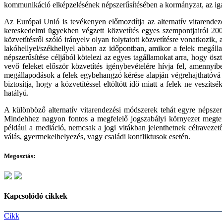
kommunikáció elképzelésének népszerűsítésében a kormányzat, az igaz
Az Európai Unió is tevékenyen előmozdítja az alternatív vitarend
kereskedelmi ügyekben végzett közvetítés egyes szempontjairól 200
közvetítésről szóló irányelv olyan folytatott közvetítésre vonatkozik
lakóhellyel/székhellyel abban az időpontban, amikor a felek megállap
népszerűsítése céljából kötelezi az egyes tagállamokat arra, hogy ösz
vevő feleket először közvetítés igénybevételére hívja fel, amennyi
megállapodások a felek egybehangzó kérése alapján végrehajthatóvá nyi
biztosítja, hogy a közvetítéssel eltöltött idő miatt a felek ne veszí
hatályú.
A különböző alternatív vitarendezési módszerek tehát egyre népsze
Mindehhez nagyon fontos a megfelelő jogszabályi környezet megter
például a mediáció, nemcsak a jogi vitákban jelenthetnek célravezet
válás, gyermekelhelyezés, vagy családi konfliktusok esetén.
Megosztás:
Kapcsolódó cikkek
Cikk