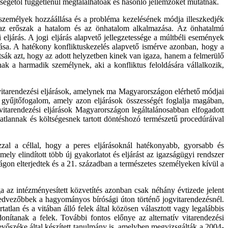
tségétől függetlenül megtalálhatóak és hasonló jellemzőket mutatnak.
ő személyek hozzáállása és a probléma kezelésének módja illeszkedjék
z erőszak a hatalom és az önhatalom alkalmazása. Az önhatalmú
eljárás. A jogi eljárás alapvető jellegzetessége a múltbéli események
ztása. A hatékony konfliktuskezelés alapvető ismérve azonban, hogy a
tsák azt, hogy az adott helyzetben kinek van igaza, hanem a felmerülő
k a harmadik személynek, aki a konfliktus feloldására vállalkozik,
vitarendezési eljárások, amelynek ma Magyarországon elérhető módjai
an gyűjtőfogalom, amely azon eljárások összességét foglalja magában,
itarendezési eljárások Magyarországon legáltalánosabban elfogadott
matlannak és költségesnek tartott döntéshozó természetű procedúráival
al a céllal, hogy a peres eljárásoknál hatékonyabb, gyorsabb és
ely elindított több új gyakorlatot és eljárást az igazságügyi rendszer
világon elterjedtek és a 21. században a természetes személyeken kívül a
 az intézményesített közvetítés azonban csak néhány évtizede jelent
kedvezőbbek a hagyományos bírósági úton történő jogvitarendezésnél.
tlan és a vitában álló felek által közösen választott vagy legalábbis
onítanak a felek. További fontos előnye az alternatív vitarendezési
vőszéke által készített tanulmány is, amelyben megvizsgálták a 2004-