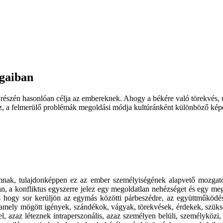
ágaiban
észén hasonlóan célja az embereknek. Ahogy a békére való törekvés, úg
sz, a felmerülő problémák megoldási módja kultúránként különböző képe
lomnak, tulajdonképpen ez az ember személyiségének alapvető mozgat
an, a konfliktus egyszerre jelez egy megoldatlan nehézséget és egy me
 és hogy sor kerüljön az egymás közötti párbeszédre, az együttműködés
, amely mögött igények, szándékok, vágyak, törekvések, érdekek, szük
, azaz léteznek intraperszonális, azaz személyen belüli, személyközi, s