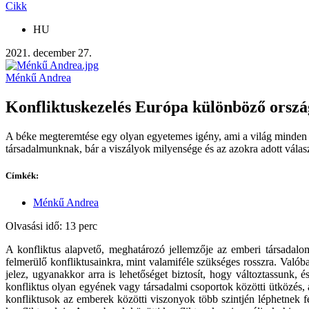
Cikk
HU
2021. december 27.
Ménkű Andrea
Konfliktuskezelés Európa különböző orsz
A béke megteremtése egy olyan egyetemes igény, ami a világ minden r
társadalmunknak, bár a viszályok milyensége és az azokra adott vála
Címkék:
Ménkű Andrea
Olvasási idő: 13 perc
A konfliktus alapvető, meghatározó jellemzője az emberi társada
felmerülő konfliktusainkra, mint valamiféle szükséges rosszra. Valób
jelez, ugyanakkor arra is lehetőséget biztosít, hogy változtassunk,
konfliktus olyan egyének vagy társadalmi csoportok közötti ütközés
konfliktusok az emberek közötti viszonyok több szintjén léphetnek fel