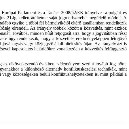
z Európai Parlament és a Tanács 2008/52/EK irányelve a polgári és
s 21-ig kellett átültetnie saját jogrendszerébe megfelelő módon. A
galább egyike a többi fél bármelyikétől eltérő tagállamban rendelkezik
íróság elrendeli. Az irányelv többek között a közvetítés, mint eszköz
nalát. Továbbá, minden bírát feljogosít arra, hogy a jogvitákban részt
ányelv úgy rendelkezik, hogy a közvetítés eredményeképpen létrejövő
jóváhagyás vagy közjegyző általi hitelesítés útján. Az irányelv azt is
ezésével kapcsolatos határidőkre vonatkozóan a közvetítés felfüggesztő
dig az elkövetkezendő években, véleményem szerint tovább fog nőni.
anakkor a különböző alternatív konfliktuskezelési technikák, mint
i vagy közösségeken belüli konfliktushelyzetekben is, mint például a