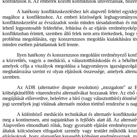
konfliktusok is. Az emberek közötti konfliktusok univerzálisak, hisz
A hatékony konfliktuskezeléshez két alapvető feltétel egyide
magához a konfliktushoz. Az emberi közösségek leghagyományos
konfliktuskezelést az évszázadok során minden társadalomban és minde
lehető legpontosabb felderítése, feltárása és az eljárás eredmények
konfliktusban érintett, szemben álló felek nem arra törekednek, hogy
probléma megoldására, egy konszenzusos megoldás kialakítására tör
minden esetben pártatlannak kell lennie.
Ilyen hatékony és konszenzusos megoldást eredményező konfli
a közvetítés, vagyis a mediáció, a választottbíráskodás és a békélt
amelyek célja a viszályok megoldása a hagyományos igazságszolgált
meghatározása szerint ez olyan eljárások összessége, amelyek alterna
szemben.
Az ADR (alternative dispute resolution) „mozgalom” az Eg
költségkímélőbb vitarendezési alternatívákat hozzanak létre. Az első 
megújítását előrevetítve, beleértve a bíró (vagy választottbíró) döntés
jogi személyek jogi vitáinak alternatív módon történő rendezése is na
A különböző mediációs technikákat és alternatív konfliktusk
meg a kontinensen, ami napjainkban is fejlődés alatt áll. Az alter
Alapvetően elmondható róluk, hogy gyorsabb eljárást eredményeznek a 
általuk kölcsönösen elfogadott személy vagy testület működik közre
eljárásoknak, hogy alapvetően kevesebb költséget eredményeznek, min