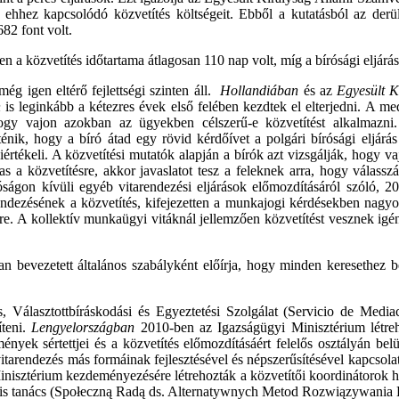
az ehhez kapcsolódó közvetítés költségeit. Ebből a kutatásból az derül
82 font volt.
ben a közvetítés időtartama átlagosan 110 nap volt, míg a bírósági eljár
g igen eltérő fejlettségi szinten áll.
Hollandiában
és az
Egyesült K
n
is leginkább a kétezres évek első felében kezdtek el elterjedni.
A med
ogy vajon azokban az ügyekben célszerű-e közvetítést alkalmazni. 
énik, hogy a bíró átad egy rövid kérdőívet a polgári bírósági eljárá
kiértékeli. A közvetítési mutatók alapján a bírók azt vizsgálják, hogy 
as a közvetítésre, akkor javaslatot tesz a feleknek arra, hogy válass
róságon kívüli egyéb vitarendezési eljárások előmozdításáról szóló, 2
rendezésének a közvetítés, kifejezetten a munkajogi kérdésekben nagy
sérletre. A kollektív munkaügyi vitáknál jellemzően közvetítést vesznek
 bevezetett általános szabályként előírja, hogy minden keresethez be
iós, Választottbíráskodási és Egyeztetési Szolgálat (Servicio de Medi
íteni.
Lengyelországban
2010-ben az Igazságügyi Minisztérium létrehoz
ek sértettjei és a közvetítés előmozdításáért felelős osztályán be
ív vitarendezés más formáinak fejlesztésével és népszerűsítésével kapcso
inisztérium kezdeményezésére létrehozták a közvetítői koordinátorok h
ciális tanács (Społeczną Radą ds. Alternatywnych Metod Rozwiązywania Ko