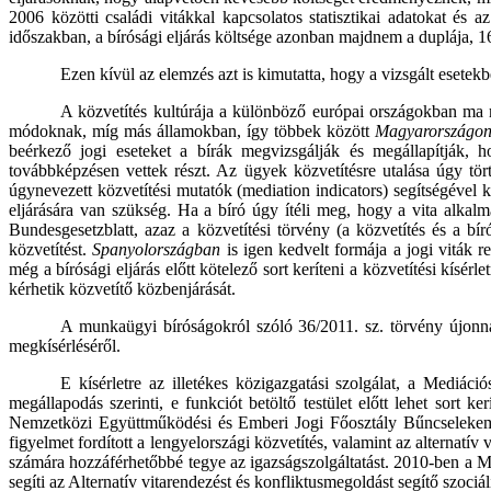
2006 közötti családi vitákkal kapcsolatos statisztikai adatokat és 
időszakban, a bírósági eljárás költsége azonban majdnem a duplája, 16
Ezen kívül az elemzés azt is kimutatta, hogy a vizsgált esetek
A közvetítés kultúrája a különböző európai országokban ma mé
módoknak, míg más államokban, így többek között
Magyarországo
beérkező jogi eseteket a bírák megvizsgálják és megállapítják, h
továbbképzésen vettek részt. Az ügyek közvetítésre utalása úgy tört
úgynevezett közvetítési mutatók (mediation indicators) segítségével 
eljárására van szükség. Ha a bíró úgy ítéli meg, hogy a vita alkalm
Bundesgesetzblatt, azaz a közvetítési törvény (a közvetítés és a bí
közvetítést.
Spanyolországban
is igen kedvelt formája a jogi viták 
még a bírósági eljárás előtt kötelező sort keríteni a közvetítési kí
kérhetik közvetítő közbenjárását.
A munkaügyi bíróságokról szóló 36/2011. sz. törvény újonnan
megkísérléséről.
E kísérletre az illetékes közigazgatási szolgálat, a Mediác
megállapodás szerinti, e funkciót betöltő testület előtt lehet sort ker
Nemzetközi Együttműködési és Emberi Jogi Főosztály Bűncselekemény
figyelmet fordított a lengyelországi közvetítés, valamint az alternat
számára hozzáférhetőbbé tegye az igazságszolgáltatást. 2010-ben a M
segíti az Alternatív vitarendezést és konfliktusmegoldást segítő szo