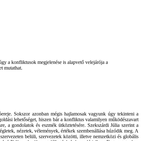
y a konfliktusok megjelenése is alapvető velejárója a
t mutathat.
óereje. Sokszor azonban mégis hajlamosak vagyunk úgy tekinteni a
goldási lehetőséget, hiszen bár a konfliktus valamilyen működészavart
re, a gondolatok és eszmék ütköztetésére. Szekszárdi Júlia szerint a
ségletek, nézetek, vélemények, értékek szembenállása húzódik meg. A
zervezeten belüli, szervezetek közötti, illetve nemzetközi és globális