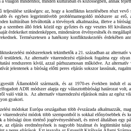
en a világon mindenhol, minden kultúrában és közösségben, annak fejlet
jű teljesülése szükséges: az, hogy a konfliktus kezelésében részt vev
abb és egyben legprimitívebb problémamegoldó módszere az erő, a
n kultúrában felváltották a törvények alkalmazása, illetve a bírósági 
épp a szemben álló felek közül egy győztes és egy vesztes fél kiválas
 saját érdekeiket mindenképpen, mindenáron érvényesítsék és megállapí
ekednek. Természetesen a hatékony konfliktuskezelés érdekében anna
ktuskezelési módszereknek tekinthetők a 21. században az alternatív 
ető testületek. Az alternatív vitarendezési eljárások fogalma egy oly
atási rendszeren kívül, azzal párhuzamosan működve. Az alternatív v
tívát jelentenek a bíróság előtti peres eljárás sokszor lassúnak, rugal
yesült Államokból származik, és az 1970-es években indult el azz
elfogadott ADR módszer alapja egy választottbírósági határozat volt, am
éről való vitát is. Az alternatív vitarendezési eljárások mára az egész 
gyon gyakori.
ezelési módokat Európa országaiban több évszázada alkalmazzák, maga
natív vitarendezési módok több szempontból is sokkal előnyösebbek és 
bírósági úton történő jogérvényesítésnél, és mivel általában egy párta
, az eljárás eredményének is nagyobb bizalmat és legitimitást tulajd
t a peres eljárások. Ezt igazolja az Egyesült Királyság Állami Számve