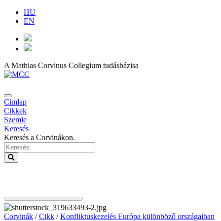
HU
EN
A Mathias Corvinus Collegium tudásbázisa
Címlap
Cikkek
Szemle
Keresés
Keresés a Corvinákon.
Corvinák
/
Cikk
/
Konfliktuskezelés Európa különböző országaiban